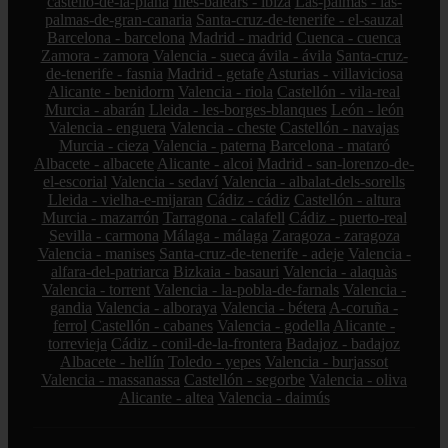
castelló-de-la-plana
Illes-balears - ibiza
Las-palmas - las-
palmas-de-gran-canaria
Santa-cruz-de-tenerife - el-sauzal
Barcelona - barcelona
Madrid - madrid
Cuenca - cuenca
Zamora - zamora
Valencia - sueca
ávila - ávila
Santa-cruz-
de-tenerife - fasnia
Madrid - getafe
Asturias - villaviciosa
Alicante - benidorm
Valencia - riola
Castellón - vila-real
Murcia - abarán
Lleida - les-borges-blanques
León - león
Valencia - enguera
Valencia - cheste
Castellón - navajas
Murcia - cieza
Valencia - paterna
Barcelona - mataró
Albacete - albacete
Alicante - alcoi
Madrid - san-lorenzo-de-
el-escorial
Valencia - sedaví
Valencia - albalat-dels-sorells
Lleida - vielha-e-mijaran
Cádiz - cádiz
Castellón - altura
Murcia - mazarrón
Tarragona - calafell
Cádiz - puerto-real
Sevilla - carmona
Málaga - málaga
Zaragoza - zaragoza
Valencia - manises
Santa-cruz-de-tenerife - adeje
Valencia -
alfara-del-patriarca
Bizkaia - basauri
Valencia - alaquàs
Valencia - torrent
Valencia - la-pobla-de-farnals
Valencia -
gandia
Valencia - alboraya
Valencia - bétera
A-coruña -
ferrol
Castellón - cabanes
Valencia - godella
Alicante -
torrevieja
Cádiz - conil-de-la-frontera
Badajoz - badajoz
Albacete - hellín
Toledo - yepes
Valencia - burjassot
Valencia - massanassa
Castellón - segorbe
Valencia - oliva
Alicante - altea
Valencia - daimús