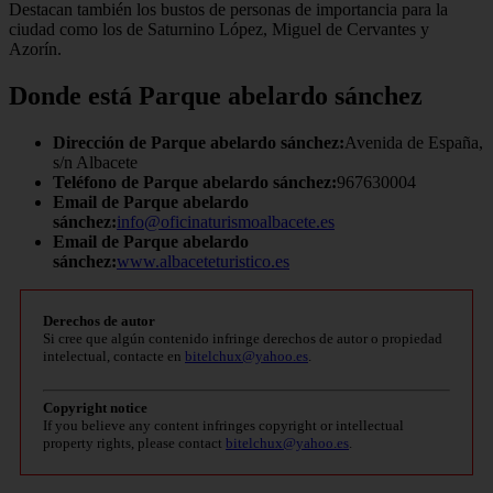
Destacan también los bustos de personas de importancia para la
ciudad como los de Saturnino López, Miguel de Cervantes y
Azorín.
Donde está Parque abelardo sánchez
Dirección de Parque abelardo sánchez:
Avenida de España,
s/n Albacete
Teléfono de Parque abelardo sánchez:
967630004
Email de Parque abelardo
sánchez:
info@oficinaturismoalbacete.es
Email de Parque abelardo
sánchez:
www.albaceteturistico.es
Derechos de autor
Si cree que algún contenido infringe derechos de autor o propiedad
intelectual, contacte en
bitelchux@yahoo.es
.
Copyright notice
If you believe any content infringes copyright or intellectual
property rights, please contact
bitelchux@yahoo.es
.