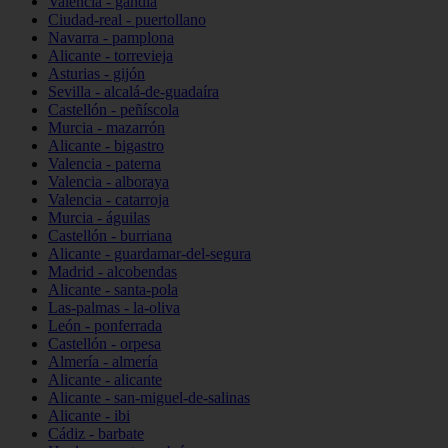
Valencia - gandia
Ciudad-real - puertollano
Navarra - pamplona
Alicante - torrevieja
Asturias - gijón
Sevilla - alcalá-de-guadaíra
Castellón - peñíscola
Murcia - mazarrón
Alicante - bigastro
Valencia - paterna
Valencia - alboraya
Valencia - catarroja
Murcia - águilas
Castellón - burriana
Alicante - guardamar-del-segura
Madrid - alcobendas
Alicante - santa-pola
Las-palmas - la-oliva
León - ponferrada
Castellón - orpesa
Almería - almería
Alicante - alicante
Alicante - san-miguel-de-salinas
Alicante - ibi
Cádiz - barbate