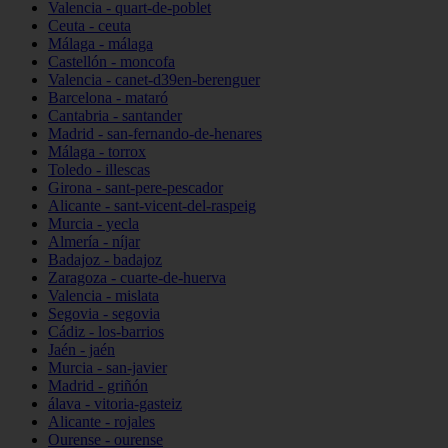
Valencia - quart-de-poblet
Ceuta - ceuta
Málaga - málaga
Castellón - moncofa
Valencia - canet-d39en-berenguer
Barcelona - mataró
Cantabria - santander
Madrid - san-fernando-de-henares
Málaga - torrox
Toledo - illescas
Girona - sant-pere-pescador
Alicante - sant-vicent-del-raspeig
Murcia - yecla
Almería - níjar
Badajoz - badajoz
Zaragoza - cuarte-de-huerva
Valencia - mislata
Segovia - segovia
Cádiz - los-barrios
Jaén - jaén
Murcia - san-javier
Madrid - griñón
álava - vitoria-gasteiz
Alicante - rojales
Ourense - ourense