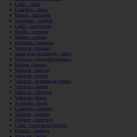
Cádiz - cádiz
Castellón - altura
Murcia - mazarrón
Tarragona - calafell
Cádiz - puerto-real
Sevilla - carmona
Málaga - málaga
Zaragoza - zaragoza
Valencia - manises
Santa-cruz-de-tenerife - adeje
Valencia - alfara-del-patriarca
Bizkaia - basauri
Valencia - alaquàs
Valencia - torrent
Valencia - la-pobla-de-farnals
Valencia - gandia
Valencia - alboraya
Valencia - bétera
A-coruña - ferrol
Castellón - cabanes
Valencia - godella
Alicante - torrevieja
Cádiz - conil-de-la-frontera
Badajoz - badajoz
Albacete - hellín