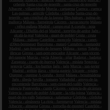
cehegín
Santa-cruz-de-tenerife - santa-cruz-de-tenerife
Albacete - villarrobledo
Murcia - cartagena
Cuenca - cuenca
Las-palmas - arrecife
Córdoba - córdoba
Santa-cruz-de-
tenerife - san-cristóbal-de-la-laguna
Illes-balears - palma-de-
mallorca
Málaga - fuengirola
Cáceres - navaconcejo
Málaga
- vélez-málaga
Madrid - campo-real
A-coruña - noia
Alicante - l39alfàs-del-pi
Madrid - torrejón-de-ardoz
Jaén -
alcalá-la-real
Valencia - quart-de-poblet
Ceuta - ceuta
Málaga - málaga
Castellón - moncofa
Valencia - canet-
d39en-berenguer
Barcelona - mataró
Cantabria - santander
Madrid - san-fernando-de-henares
Málaga - torrox
Toledo -
illescas
Girona - sant-pere-pescador
Alicante - sant-vicent-
del-raspeig
Murcia - yecla
Almería - níjar
Badajoz - badajoz
Zaragoza - cuarte-de-huerva
Valencia - mislata
Segovia -
segovia
Cádiz - los-barrios
Jaén - jaén
Murcia - san-javier
Madrid - griñón
álava - vitoria-gasteiz
Alicante - rojales
Ourense - ourense
A-coruña - ferrol
Málaga - benalmádena
Jaén - úbeda
Sevilla - tomares
Valladolid - arroyo-de-la-
encomienda
Barcelona - sant-cugat-del-vallès
Valencia -
valencia
Pontevedra - cuntis
Cáceres - valencia-de-alcántara
Valencia - quart-de-poblet
Alicante - la-vila-joiosa
Valencia -
quart-de-les-valls
Salamanca - salamanca
Córdoba - córdoba
Valencia - almàssera
La-rioja - fuenmayor
Valencia - mislata
Albacete - almansa
Girona - torroella-de-montgrí
Castellón -