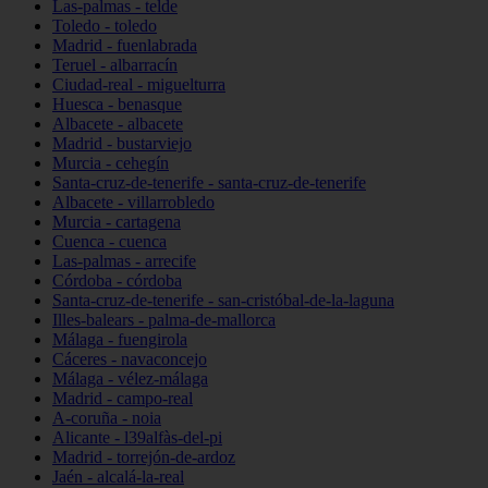
Las-palmas - telde
Toledo - toledo
Madrid - fuenlabrada
Teruel - albarracín
Ciudad-real - miguelturra
Huesca - benasque
Albacete - albacete
Madrid - bustarviejo
Murcia - cehegín
Santa-cruz-de-tenerife - santa-cruz-de-tenerife
Albacete - villarrobledo
Murcia - cartagena
Cuenca - cuenca
Las-palmas - arrecife
Córdoba - córdoba
Santa-cruz-de-tenerife - san-cristóbal-de-la-laguna
Illes-balears - palma-de-mallorca
Málaga - fuengirola
Cáceres - navaconcejo
Málaga - vélez-málaga
Madrid - campo-real
A-coruña - noia
Alicante - l39alfàs-del-pi
Madrid - torrejón-de-ardoz
Jaén - alcalá-la-real