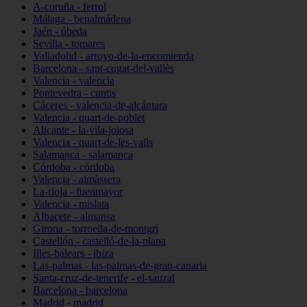
A-coruña - ferrol
Málaga - benalmádena
Jaén - úbeda
Sevilla - tomares
Valladolid - arroyo-de-la-encomienda
Barcelona - sant-cugat-del-vallès
Valencia - valencia
Pontevedra - cuntis
Cáceres - valencia-de-alcántara
Valencia - quart-de-poblet
Alicante - la-vila-joiosa
Valencia - quart-de-les-valls
Salamanca - salamanca
Córdoba - córdoba
Valencia - almàssera
La-rioja - fuenmayor
Valencia - mislata
Albacete - almansa
Girona - torroella-de-montgrí
Castellón - castelló-de-la-plana
Illes-balears - ibiza
Las-palmas - las-palmas-de-gran-canaria
Santa-cruz-de-tenerife - el-sauzal
Barcelona - barcelona
Madrid - madrid