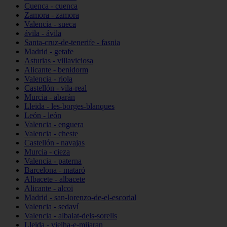
Cuenca - cuenca
Zamora - zamora
Valencia - sueca
ávila - ávila
Santa-cruz-de-tenerife - fasnia
Madrid - getafe
Asturias - villaviciosa
Alicante - benidorm
Valencia - riola
Castellón - vila-real
Murcia - abarán
Lleida - les-borges-blanques
León - león
Valencia - enguera
Valencia - cheste
Castellón - navajas
Murcia - cieza
Valencia - paterna
Barcelona - mataró
Albacete - albacete
Alicante - alcoi
Madrid - san-lorenzo-de-el-escorial
Valencia - sedaví
Valencia - albalat-dels-sorells
Lleida - vielha-e-mijaran