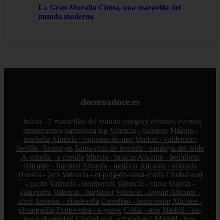
La Gran Muralla China, una maravilla del
mundo moderno
deceroadoce.es
Inicio
7 maravillas del mundo
category
destinos
eventos
monumentos
naturaleza
tag
Valencia - valencia
Málaga -
marbella
Almería - roquetas-de-mar
Madrid - valdemoro
Sevilla - bormujos
Santa-cruz-de-tenerife - santiago-del-teide
A-coruña - a-coruña
Murcia - murcia
Alicante - benidorm
Alicante - finestrat
Almería - mojácar
Alicante - orihuela
Huesca - jaca
Valencia - el-puig-de-santa-maría
Ciudad-real
- picón
Valencia - beniparrell
Valencia - chiva
Murcia -
calasparra
Valencia - burjassot
Valencia - sagunt
Alicante -
alcoi
Asturias - ribadesella
Castellón - benicàssim
Alicante -
el-campello
Pontevedra - o-grove
Cádiz - rota
Madrid - las-
rozas-de-madrid
Ciudad-real - ciudad-real
Madrid - tres-