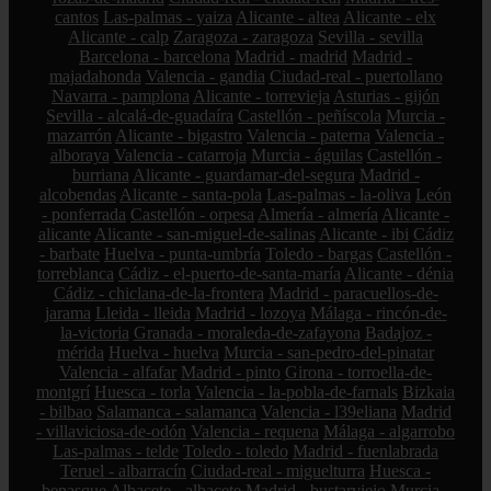
cantos
Las-palmas - yaiza
Alicante - altea
Alicante - elx
Alicante - calp
Zaragoza - zaragoza
Sevilla - sevilla
Barcelona - barcelona
Madrid - madrid
Madrid -
majadahonda
Valencia - gandia
Ciudad-real - puertollano
Navarra - pamplona
Alicante - torrevieja
Asturias - gijón
Sevilla - alcalá-de-guadaíra
Castellón - peñíscola
Murcia -
mazarrón
Alicante - bigastro
Valencia - paterna
Valencia -
alboraya
Valencia - catarroja
Murcia - águilas
Castellón -
burriana
Alicante - guardamar-del-segura
Madrid -
alcobendas
Alicante - santa-pola
Las-palmas - la-oliva
León
- ponferrada
Castellón - orpesa
Almería - almería
Alicante -
alicante
Alicante - san-miguel-de-salinas
Alicante - ibi
Cádiz
- barbate
Huelva - punta-umbría
Toledo - bargas
Castellón -
torreblanca
Cádiz - el-puerto-de-santa-maría
Alicante - dénia
Cádiz - chiclana-de-la-frontera
Madrid - paracuellos-de-
jarama
Lleida - lleida
Madrid - lozoya
Málaga - rincón-de-
la-victoria
Granada - moraleda-de-zafayona
Badajoz -
mérida
Huelva - huelva
Murcia - san-pedro-del-pinatar
Valencia - alfafar
Madrid - pinto
Girona - torroella-de-
montgrí
Huesca - torla
Valencia - la-pobla-de-farnals
Bizkaia
- bilbao
Salamanca - salamanca
Valencia - l39eliana
Madrid
- villaviciosa-de-odón
Valencia - requena
Málaga - algarrobo
Las-palmas - telde
Toledo - toledo
Madrid - fuenlabrada
Teruel - albarracín
Ciudad-real - miguelturra
Huesca -
benasque
Albacete - albacete
Madrid - bustarviejo
Murcia -