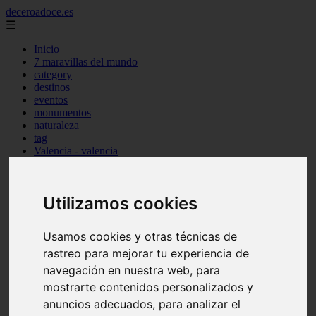
deceroadoce.es
☰
Inicio
7 maravillas del mundo
category
destinos
eventos
monumentos
naturaleza
tag
Valencia - valencia
Málaga - marbella
Almería - roquetas-de-mar
Madrid - valdemoro
Utilizamos cookies
Sevilla - bormujos
Santa-cruz-de-tenerife - santiago-del-teide
A-coruña - a-coruña
Usamos cookies y otras técnicas de
Murcia - murcia
Alicante - benidorm
rastreo para mejorar tu experiencia de
Alicante - finestrat
navegación en nuestra web, para
Almería - mojácar
mostrarte contenidos personalizados y
Alicante - orihuela
Huesca - jaca
anuncios adecuados, para analizar el
Valencia - el-puig-de-santa-maría