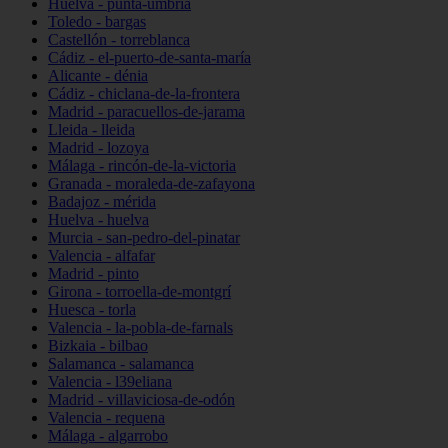
Huelva - punta-umbría
Toledo - bargas
Castellón - torreblanca
Cádiz - el-puerto-de-santa-maría
Alicante - dénia
Cádiz - chiclana-de-la-frontera
Madrid - paracuellos-de-jarama
Lleida - lleida
Madrid - lozoya
Málaga - rincón-de-la-victoria
Granada - moraleda-de-zafayona
Badajoz - mérida
Huelva - huelva
Murcia - san-pedro-del-pinatar
Valencia - alfafar
Madrid - pinto
Girona - torroella-de-montgrí
Huesca - torla
Valencia - la-pobla-de-farnals
Bizkaia - bilbao
Salamanca - salamanca
Valencia - l39eliana
Madrid - villaviciosa-de-odón
Valencia - requena
Málaga - algarrobo