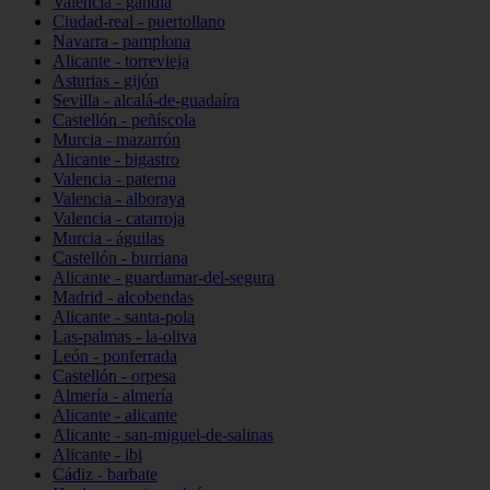
Valencia - gandia
Ciudad-real - puertollano
Navarra - pamplona
Alicante - torrevieja
Asturias - gijón
Sevilla - alcalá-de-guadaíra
Castellón - peñíscola
Murcia - mazarrón
Alicante - bigastro
Valencia - paterna
Valencia - alboraya
Valencia - catarroja
Murcia - águilas
Castellón - burriana
Alicante - guardamar-del-segura
Madrid - alcobendas
Alicante - santa-pola
Las-palmas - la-oliva
León - ponferrada
Castellón - orpesa
Almería - almería
Alicante - alicante
Alicante - san-miguel-de-salinas
Alicante - ibi
Cádiz - barbate