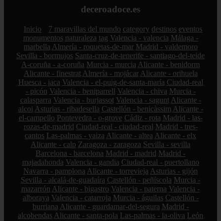
deceroadoce.es
Inicio
7 maravillas del mundo
category
destinos
eventos
monumentos
naturaleza
tag
Valencia - valencia
Málaga -
marbella
Almería - roquetas-de-mar
Madrid - valdemoro
Sevilla - bormujos
Santa-cruz-de-tenerife - santiago-del-teide
A-coruña - a-coruña
Murcia - murcia
Alicante - benidorm
Alicante - finestrat
Almería - mojácar
Alicante - orihuela
Huesca - jaca
Valencia - el-puig-de-santa-maría
Ciudad-real
- picón
Valencia - beniparrell
Valencia - chiva
Murcia -
calasparra
Valencia - burjassot
Valencia - sagunt
Alicante -
alcoi
Asturias - ribadesella
Castellón - benicàssim
Alicante -
el-campello
Pontevedra - o-grove
Cádiz - rota
Madrid - las-
rozas-de-madrid
Ciudad-real - ciudad-real
Madrid - tres-
cantos
Las-palmas - yaiza
Alicante - altea
Alicante - elx
Alicante - calp
Zaragoza - zaragoza
Sevilla - sevilla
Barcelona - barcelona
Madrid - madrid
Madrid -
majadahonda
Valencia - gandia
Ciudad-real - puertollano
Navarra - pamplona
Alicante - torrevieja
Asturias - gijón
Sevilla - alcalá-de-guadaíra
Castellón - peñíscola
Murcia -
mazarrón
Alicante - bigastro
Valencia - paterna
Valencia -
alboraya
Valencia - catarroja
Murcia - águilas
Castellón -
burriana
Alicante - guardamar-del-segura
Madrid -
alcobendas
Alicante - santa-pola
Las-palmas - la-oliva
León