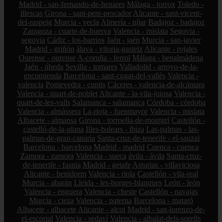
Madrid - san-fernando-de-henares
Málaga - torrox
Toledo -
illescas
Girona - sant-pere-pescador
Alicante - sant-vicent-
del-raspeig
Murcia - yecla
Almería - níjar
Badajoz - badajoz
Zaragoza - cuarte-de-huerva
Valencia - mislata
Segovia -
segovia
Cádiz - los-barrios
Jaén - jaén
Murcia - san-javier
Madrid - griñón
álava - vitoria-gasteiz
Alicante - rojales
Ourense - ourense
A-coruña - ferrol
Málaga - benalmádena
Jaén - úbeda
Sevilla - tomares
Valladolid - arroyo-de-la-
encomienda
Barcelona - sant-cugat-del-vallès
Valencia -
valencia
Pontevedra - cuntis
Cáceres - valencia-de-alcántara
Valencia - quart-de-poblet
Alicante - la-vila-joiosa
Valencia -
quart-de-les-valls
Salamanca - salamanca
Córdoba - córdoba
Valencia - almàssera
La-rioja - fuenmayor
Valencia - mislata
Albacete - almansa
Girona - torroella-de-montgrí
Castellón -
castelló-de-la-plana
Illes-balears - ibiza
Las-palmas - las-
palmas-de-gran-canaria
Santa-cruz-de-tenerife - el-sauzal
Barcelona - barcelona
Madrid - madrid
Cuenca - cuenca
Zamora - zamora
Valencia - sueca
ávila - ávila
Santa-cruz-
de-tenerife - fasnia
Madrid - getafe
Asturias - villaviciosa
Alicante - benidorm
Valencia - riola
Castellón - vila-real
Murcia - abarán
Lleida - les-borges-blanques
León - león
Valencia - enguera
Valencia - cheste
Castellón - navajas
Murcia - cieza
Valencia - paterna
Barcelona - mataró
Albacete - albacete
Alicante - alcoi
Madrid - san-lorenzo-de-
el-escorial
Valencia - sedaví
Valencia - albalat-dels-sorells