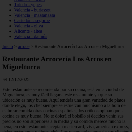
Toledo - yepes
Valencia - burjassot
Valencia - massanassa
Castellón - segorbe
Valencia - oliva
Alicante - altea
Valencia - daimús
Inicio
>
arroce
>
Restaurante Arrocería Los Arcos en Miguelturra
Restaurante Arrocería Los Arcos en
Miguelturra
📅 12/12/2025
Este restaurante se recomienda por su cocina, está en la ciudad de
Miguelturra, es muy fácil llegar a este restaurante ya que su
ubicación es muy buena. Aquí tendrás una gran variedad de platos
donde elegir, los chef siempre se esfuerzan muchísimo a la hora de
elaborar comida otras cocinas españolas, los críticos opinan que la
cocina es muy buena. No te dolerá el bolsillo si decides venir, sus
precios no son superiores a la media y su comida merece mucho la
pena, en este restaurante aceptan mastercard, visa, american express,
ticket restaurante y diners club. Las recomendaciones de sus clientes