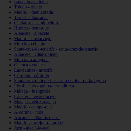
Las-palmas - telde
Toledo - toledo
Madrid - fuenlabrada
Teruel - albarracín
Ciudad-real - miguelturra
Huesca - benasque
Albacete - albacete
Madrid - bustarviejo
Murcia - cehegín
Santa-cruz-de-tenerife - santa-cruz-de-tenerife
Albacete - villarrobledo
Murcia - cartagena
Cuenca - cuenca
Las-palmas - arrecife
Córdoba - córdoba
Santa-cruz-de-tenerife - san-cristóbal-de-la-laguna
Illes-balears - palma-de-mallorca
Málaga - fuengirola
Cáceres - navaconcejo
Málaga - vélez-málaga
Madrid - campo-real
A-coruña - noia
Alicante - l39alfàs-del-pi
Madrid - torrejón-de-ardoz
Jaén - alcalá-la-real