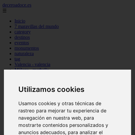
deceroadoce.es
☰
Inicio
7 maravillas del mundo
category
destinos
eventos
monumentos
naturaleza
tag
Valencia - valencia
Málaga - marbella
Almería - roquetas-de-mar
Madrid - valdemoro
Sevilla - bormujos
Utilizamos cookies
Santa-cruz-de-tenerife - santiago-del-teide
A-coruña - a-coruña
Murcia - murcia
Usamos cookies y otras técnicas de
Alicante - benidorm
rastreo para mejorar tu experiencia de
Alicante - finestrat
navegación en nuestra web, para
Almería - mojácar
Alicante - orihuela
mostrarte contenidos personalizados y
Huesca - jaca
anuncios adecuados, para analizar el
Valencia - el-puig-de-santa-maría