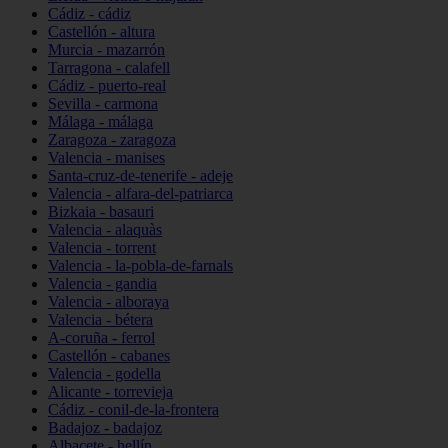
Cádiz - cádiz
Castellón - altura
Murcia - mazarrón
Tarragona - calafell
Cádiz - puerto-real
Sevilla - carmona
Málaga - málaga
Zaragoza - zaragoza
Valencia - manises
Santa-cruz-de-tenerife - adeje
Valencia - alfara-del-patriarca
Bizkaia - basauri
Valencia - alaquàs
Valencia - torrent
Valencia - la-pobla-de-farnals
Valencia - gandia
Valencia - alboraya
Valencia - bétera
A-coruña - ferrol
Castellón - cabanes
Valencia - godella
Alicante - torrevieja
Cádiz - conil-de-la-frontera
Badajoz - badajoz
Albacete - hellín