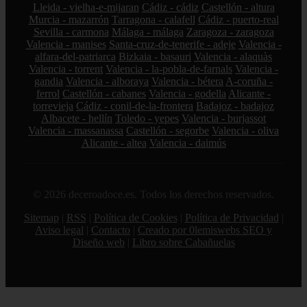
Lleida - vielha-e-mijaran
Cádiz - cádiz
Castellón - altura
Murcia - mazarrón
Tarragona - calafell
Cádiz - puerto-real
Sevilla - carmona
Málaga - málaga
Zaragoza - zaragoza
Valencia - manises
Santa-cruz-de-tenerife - adeje
Valencia -
alfara-del-patriarca
Bizkaia - basauri
Valencia - alaquàs
Valencia - torrent
Valencia - la-pobla-de-farnals
Valencia -
gandia
Valencia - alboraya
Valencia - bétera
A-coruña -
ferrol
Castellón - cabanes
Valencia - godella
Alicante -
torrevieja
Cádiz - conil-de-la-frontera
Badajoz - badajoz
Albacete - hellín
Toledo - yepes
Valencia - burjassot
Valencia - massanassa
Castellón - segorbe
Valencia - oliva
Alicante - altea
Valencia - daimús
© 2026 deceroadoce.es. Todos los derechos reservados.
Sitemap
|
RSS
|
Política de Cookies
|
Política de Privacidad
|
Aviso legal
|
Contacto
|
Creado por 0lemiswebs SEO y
Diseño web
|
Libro sobre Cabañuelas