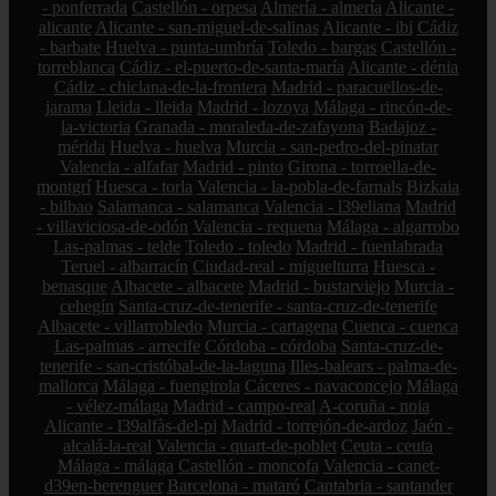
- ponferrada
Castellón - orpesa
Almería - almería
Alicante -
alicante
Alicante - san-miguel-de-salinas
Alicante - ibi
Cádiz
- barbate
Huelva - punta-umbría
Toledo - bargas
Castellón -
torreblanca
Cádiz - el-puerto-de-santa-maría
Alicante - dénia
Cádiz - chiclana-de-la-frontera
Madrid - paracuellos-de-
jarama
Lleida - lleida
Madrid - lozoya
Málaga - rincón-de-
la-victoria
Granada - moraleda-de-zafayona
Badajoz -
mérida
Huelva - huelva
Murcia - san-pedro-del-pinatar
Valencia - alfafar
Madrid - pinto
Girona - torroella-de-
montgrí
Huesca - torla
Valencia - la-pobla-de-farnals
Bizkaia
- bilbao
Salamanca - salamanca
Valencia - l39eliana
Madrid
- villaviciosa-de-odón
Valencia - requena
Málaga - algarrobo
Las-palmas - telde
Toledo - toledo
Madrid - fuenlabrada
Teruel - albarracín
Ciudad-real - miguelturra
Huesca -
benasque
Albacete - albacete
Madrid - bustarviejo
Murcia -
cehegín
Santa-cruz-de-tenerife - santa-cruz-de-tenerife
Albacete - villarrobledo
Murcia - cartagena
Cuenca - cuenca
Las-palmas - arrecife
Córdoba - córdoba
Santa-cruz-de-
tenerife - san-cristóbal-de-la-laguna
Illes-balears - palma-de-
mallorca
Málaga - fuengirola
Cáceres - navaconcejo
Málaga
- vélez-málaga
Madrid - campo-real
A-coruña - noia
Alicante - l39alfàs-del-pi
Madrid - torrejón-de-ardoz
Jaén -
alcalá-la-real
Valencia - quart-de-poblet
Ceuta - ceuta
Málaga - málaga
Castellón - moncofa
Valencia - canet-
d39en-berenguer
Barcelona - mataró
Cantabria - santander