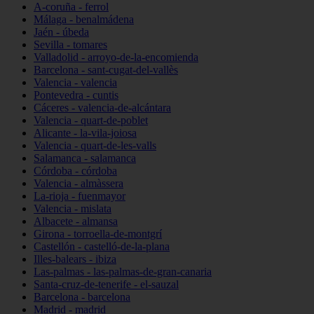
A-coruña - ferrol
Málaga - benalmádena
Jaén - úbeda
Sevilla - tomares
Valladolid - arroyo-de-la-encomienda
Barcelona - sant-cugat-del-vallès
Valencia - valencia
Pontevedra - cuntis
Cáceres - valencia-de-alcántara
Valencia - quart-de-poblet
Alicante - la-vila-joiosa
Valencia - quart-de-les-valls
Salamanca - salamanca
Córdoba - córdoba
Valencia - almàssera
La-rioja - fuenmayor
Valencia - mislata
Albacete - almansa
Girona - torroella-de-montgrí
Castellón - castelló-de-la-plana
Illes-balears - ibiza
Las-palmas - las-palmas-de-gran-canaria
Santa-cruz-de-tenerife - el-sauzal
Barcelona - barcelona
Madrid - madrid