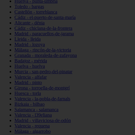
Huelva - punta-umbría
Toledo - bargas
Castellón - torreblanca
Cádiz - el-puerto-de-santa-maría
Alicante - dénia
Cádiz - chiclana-de-la-frontera
Madrid - paracuellos-de-jarama
Lleida - lleida
Madrid - lozoya
Málaga - rincón-de-la-victoria
Granada - moraleda-de-zafayona
Badajoz - mérida
Huelva - huelva
Murcia - san-pedro-del-pinatar
Valencia - alfafar
Madrid - pinto
Girona - torroella-de-montgrí
Huesca - torla
Valencia - la-pobla-de-farnals
Bizkaia - bilbao
Salamanca - salamanca
Valencia - l39eliana
Madrid - villaviciosa-de-odón
Valencia - requena
Málaga - algarrobo