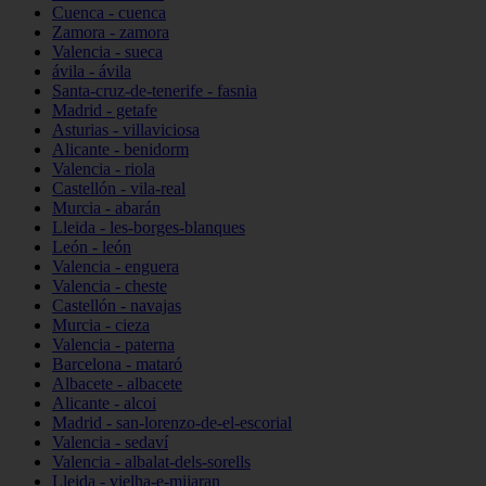
Cuenca - cuenca
Zamora - zamora
Valencia - sueca
ávila - ávila
Santa-cruz-de-tenerife - fasnia
Madrid - getafe
Asturias - villaviciosa
Alicante - benidorm
Valencia - riola
Castellón - vila-real
Murcia - abarán
Lleida - les-borges-blanques
León - león
Valencia - enguera
Valencia - cheste
Castellón - navajas
Murcia - cieza
Valencia - paterna
Barcelona - mataró
Albacete - albacete
Alicante - alcoi
Madrid - san-lorenzo-de-el-escorial
Valencia - sedaví
Valencia - albalat-dels-sorells
Lleida - vielha-e-mijaran