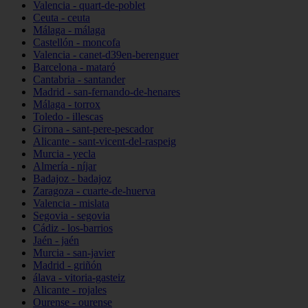
Valencia - quart-de-poblet
Ceuta - ceuta
Málaga - málaga
Castellón - moncofa
Valencia - canet-d39en-berenguer
Barcelona - mataró
Cantabria - santander
Madrid - san-fernando-de-henares
Málaga - torrox
Toledo - illescas
Girona - sant-pere-pescador
Alicante - sant-vicent-del-raspeig
Murcia - yecla
Almería - níjar
Badajoz - badajoz
Zaragoza - cuarte-de-huerva
Valencia - mislata
Segovia - segovia
Cádiz - los-barrios
Jaén - jaén
Murcia - san-javier
Madrid - griñón
álava - vitoria-gasteiz
Alicante - rojales
Ourense - ourense