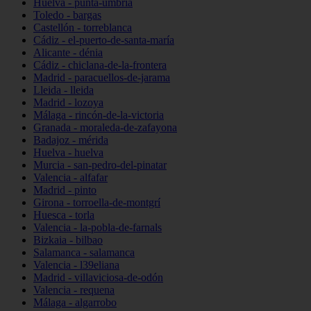
Huelva - punta-umbría
Toledo - bargas
Castellón - torreblanca
Cádiz - el-puerto-de-santa-maría
Alicante - dénia
Cádiz - chiclana-de-la-frontera
Madrid - paracuellos-de-jarama
Lleida - lleida
Madrid - lozoya
Málaga - rincón-de-la-victoria
Granada - moraleda-de-zafayona
Badajoz - mérida
Huelva - huelva
Murcia - san-pedro-del-pinatar
Valencia - alfafar
Madrid - pinto
Girona - torroella-de-montgrí
Huesca - torla
Valencia - la-pobla-de-farnals
Bizkaia - bilbao
Salamanca - salamanca
Valencia - l39eliana
Madrid - villaviciosa-de-odón
Valencia - requena
Málaga - algarrobo