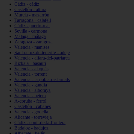
Cádiz - cádiz
Castellón - altura
Murcia - mazarrón
Tarragona - calafell
Cádiz - puerto-real
Sevilla - carmona
Málaga - málaga
Zaragoza - zaragoza
Valencia - manises
Santa-cruz-de-tenerife - adeje
Valencia - alfara-del-patriarca
Bizkaia - basauri
Valencia - alaquàs
Valencia - torrent
Valencia - la-pobla-de-farnals
Valencia - gandia
Valencia - alboraya
Valencia - bétera
A-coruña - ferrol
Castellón - cabanes
Valencia - godella
Alicante - torrevieja
Cádiz - conil-de-la-frontera
Badajoz - badajoz
Albacete - hellín