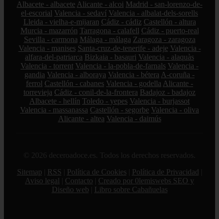
Albacete - albacete
Alicante - alcoi
Madrid - san-lorenzo-de-
el-escorial
Valencia - sedaví
Valencia - albalat-dels-sorells
Lleida - vielha-e-mijaran
Cádiz - cádiz
Castellón - altura
Murcia - mazarrón
Tarragona - calafell
Cádiz - puerto-real
Sevilla - carmona
Málaga - málaga
Zaragoza - zaragoza
Valencia - manises
Santa-cruz-de-tenerife - adeje
Valencia -
alfara-del-patriarca
Bizkaia - basauri
Valencia - alaquàs
Valencia - torrent
Valencia - la-pobla-de-farnals
Valencia -
gandia
Valencia - alboraya
Valencia - bétera
A-coruña -
ferrol
Castellón - cabanes
Valencia - godella
Alicante -
torrevieja
Cádiz - conil-de-la-frontera
Badajoz - badajoz
Albacete - hellín
Toledo - yepes
Valencia - burjassot
Valencia - massanassa
Castellón - segorbe
Valencia - oliva
Alicante - altea
Valencia - daimús
© 2026 deceroadoce.es. Todos los derechos reservados.
Sitemap
|
RSS
|
Política de Cookies
|
Política de Privacidad
|
Aviso legal
|
Contacto
|
Creado por 0lemiswebs SEO y
Diseño web
|
Libro sobre Cabañuelas