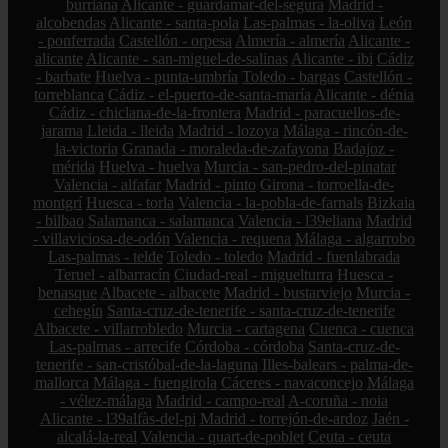
burriana
Alicante - guardamar-del-segura
Madrid -
alcobendas
Alicante - santa-pola
Las-palmas - la-oliva
León
- ponferrada
Castellón - orpesa
Almería - almería
Alicante -
alicante
Alicante - san-miguel-de-salinas
Alicante - ibi
Cádiz
- barbate
Huelva - punta-umbría
Toledo - bargas
Castellón -
torreblanca
Cádiz - el-puerto-de-santa-maría
Alicante - dénia
Cádiz - chiclana-de-la-frontera
Madrid - paracuellos-de-
jarama
Lleida - lleida
Madrid - lozoya
Málaga - rincón-de-
la-victoria
Granada - moraleda-de-zafayona
Badajoz -
mérida
Huelva - huelva
Murcia - san-pedro-del-pinatar
Valencia - alfafar
Madrid - pinto
Girona - torroella-de-
montgrí
Huesca - torla
Valencia - la-pobla-de-farnals
Bizkaia
- bilbao
Salamanca - salamanca
Valencia - l39eliana
Madrid
- villaviciosa-de-odón
Valencia - requena
Málaga - algarrobo
Las-palmas - telde
Toledo - toledo
Madrid - fuenlabrada
Teruel - albarracín
Ciudad-real - miguelturra
Huesca -
benasque
Albacete - albacete
Madrid - bustarviejo
Murcia -
cehegín
Santa-cruz-de-tenerife - santa-cruz-de-tenerife
Albacete - villarrobledo
Murcia - cartagena
Cuenca - cuenca
Las-palmas - arrecife
Córdoba - córdoba
Santa-cruz-de-
tenerife - san-cristóbal-de-la-laguna
Illes-balears - palma-de-
mallorca
Málaga - fuengirola
Cáceres - navaconcejo
Málaga
- vélez-málaga
Madrid - campo-real
A-coruña - noia
Alicante - l39alfàs-del-pi
Madrid - torrejón-de-ardoz
Jaén -
alcalá-la-real
Valencia - quart-de-poblet
Ceuta - ceuta