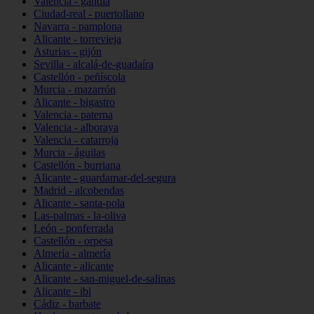
Valencia - gandia
Ciudad-real - puertollano
Navarra - pamplona
Alicante - torrevieja
Asturias - gijón
Sevilla - alcalá-de-guadaíra
Castellón - peñíscola
Murcia - mazarrón
Alicante - bigastro
Valencia - paterna
Valencia - alboraya
Valencia - catarroja
Murcia - águilas
Castellón - burriana
Alicante - guardamar-del-segura
Madrid - alcobendas
Alicante - santa-pola
Las-palmas - la-oliva
León - ponferrada
Castellón - orpesa
Almería - almería
Alicante - alicante
Alicante - san-miguel-de-salinas
Alicante - ibi
Cádiz - barbate