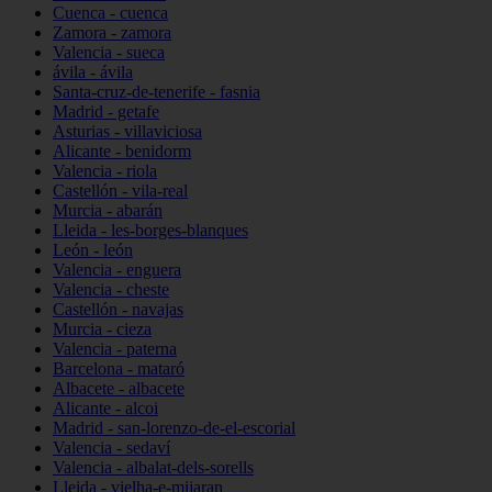
Cuenca - cuenca
Zamora - zamora
Valencia - sueca
ávila - ávila
Santa-cruz-de-tenerife - fasnia
Madrid - getafe
Asturias - villaviciosa
Alicante - benidorm
Valencia - riola
Castellón - vila-real
Murcia - abarán
Lleida - les-borges-blanques
León - león
Valencia - enguera
Valencia - cheste
Castellón - navajas
Murcia - cieza
Valencia - paterna
Barcelona - mataró
Albacete - albacete
Alicante - alcoi
Madrid - san-lorenzo-de-el-escorial
Valencia - sedaví
Valencia - albalat-dels-sorells
Lleida - vielha-e-mijaran