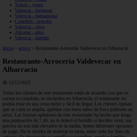
Toledo - yepes
Valencia - burjassot
Valencia - massanassa
Castellón - segorbe
Valencia - oliva
Alicante - altea
Valencia - daimús
Inicio
>
arroce
>
Restaurante-Arrocería Valdevecar en Albarracín
Restaurante-Arrocería Valdevecar en
Albarracín
📅 12/12/2025
Todos los clientes de este restaurante están de acuerdo con que su
cocina es exquisita, se encuentra en Albarracín, el restaurante no
podría estar en una zona mejor y fácil de llegar. Los clientes opinan
que su carta es amplia, quédate con buen sabor de boca pidiendo su
arroz. Las buenas opiniones de este restaurante ha hecho que tenga
una puntuación de 7.46, no te dolerá el bolsillo si decides venir, sus
precios no son más elevados de la media, tienen diferentes opciones
de pago. No te olvides de reservar tu mesa, sobre todo los fines de
semana. Su decoración es sencilla ya cogedora, muchas familias