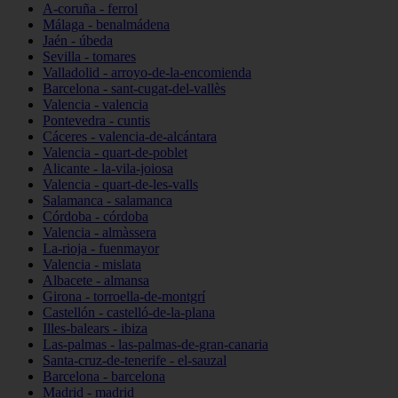
A-coruña - ferrol
Málaga - benalmádena
Jaén - úbeda
Sevilla - tomares
Valladolid - arroyo-de-la-encomienda
Barcelona - sant-cugat-del-vallès
Valencia - valencia
Pontevedra - cuntis
Cáceres - valencia-de-alcántara
Valencia - quart-de-poblet
Alicante - la-vila-joiosa
Valencia - quart-de-les-valls
Salamanca - salamanca
Córdoba - córdoba
Valencia - almàssera
La-rioja - fuenmayor
Valencia - mislata
Albacete - almansa
Girona - torroella-de-montgrí
Castellón - castelló-de-la-plana
Illes-balears - ibiza
Las-palmas - las-palmas-de-gran-canaria
Santa-cruz-de-tenerife - el-sauzal
Barcelona - barcelona
Madrid - madrid