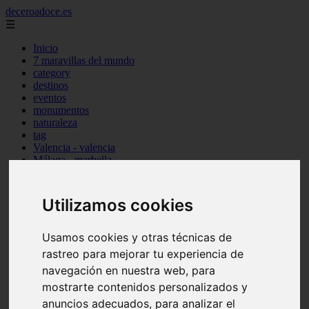
deceroadoce.es
☰
Inicio
7 maravillas del mundo
category
destinos
eventos
monumentos
naturaleza
tag
Valencia - valencia
Málaga - marbella
Almería - roquetas-de-mar
Madrid - valdemoro
Sevilla - bormujos
Utilizamos cookies
Santa-cruz-de-tenerife - santiago-del-teide
A-coruña - a-coruña
Murcia - murcia
Usamos cookies y otras técnicas de
Alicante - benidorm
rastreo para mejorar tu experiencia de
Alicante - finestrat
navegación en nuestra web, para
Almería - mojácar
Alicante - orihuela
mostrarte contenidos personalizados y
Huesca - jaca
anuncios adecuados, para analizar el
Valencia - el-puig-de-santa-maría