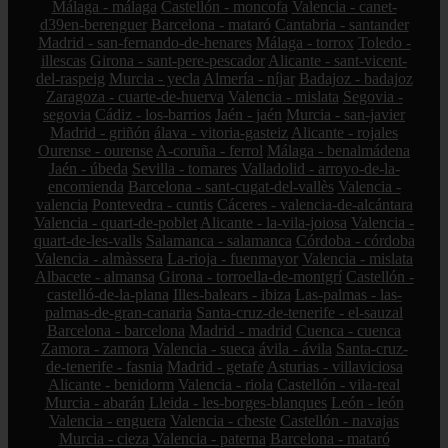
Málaga - málaga
Castellón - moncofa
Valencia - canet-
d39en-berenguer
Barcelona - mataró
Cantabria - santander
Madrid - san-fernando-de-henares
Málaga - torrox
Toledo -
illescas
Girona - sant-pere-pescador
Alicante - sant-vicent-
del-raspeig
Murcia - yecla
Almería - níjar
Badajoz - badajoz
Zaragoza - cuarte-de-huerva
Valencia - mislata
Segovia -
segovia
Cádiz - los-barrios
Jaén - jaén
Murcia - san-javier
Madrid - griñón
álava - vitoria-gasteiz
Alicante - rojales
Ourense - ourense
A-coruña - ferrol
Málaga - benalmádena
Jaén - úbeda
Sevilla - tomares
Valladolid - arroyo-de-la-
encomienda
Barcelona - sant-cugat-del-vallès
Valencia -
valencia
Pontevedra - cuntis
Cáceres - valencia-de-alcántara
Valencia - quart-de-poblet
Alicante - la-vila-joiosa
Valencia -
quart-de-les-valls
Salamanca - salamanca
Córdoba - córdoba
Valencia - almàssera
La-rioja - fuenmayor
Valencia - mislata
Albacete - almansa
Girona - torroella-de-montgrí
Castellón -
castelló-de-la-plana
Illes-balears - ibiza
Las-palmas - las-
palmas-de-gran-canaria
Santa-cruz-de-tenerife - el-sauzal
Barcelona - barcelona
Madrid - madrid
Cuenca - cuenca
Zamora - zamora
Valencia - sueca
ávila - ávila
Santa-cruz-
de-tenerife - fasnia
Madrid - getafe
Asturias - villaviciosa
Alicante - benidorm
Valencia - riola
Castellón - vila-real
Murcia - abarán
Lleida - les-borges-blanques
León - león
Valencia - enguera
Valencia - cheste
Castellón - navajas
Murcia - cieza
Valencia - paterna
Barcelona - mataró