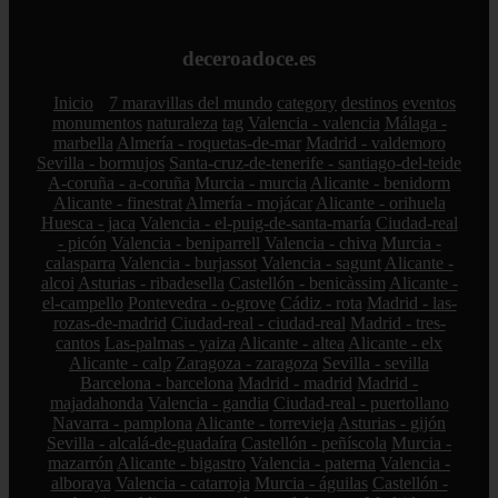
deceroadoce.es
Inicio
7 maravillas del mundo
category
destinos
eventos
monumentos
naturaleza
tag
Valencia - valencia
Málaga -
marbella
Almería - roquetas-de-mar
Madrid - valdemoro
Sevilla - bormujos
Santa-cruz-de-tenerife - santiago-del-teide
A-coruña - a-coruña
Murcia - murcia
Alicante - benidorm
Alicante - finestrat
Almería - mojácar
Alicante - orihuela
Huesca - jaca
Valencia - el-puig-de-santa-maría
Ciudad-real
- picón
Valencia - beniparrell
Valencia - chiva
Murcia -
calasparra
Valencia - burjassot
Valencia - sagunt
Alicante -
alcoi
Asturias - ribadesella
Castellón - benicàssim
Alicante -
el-campello
Pontevedra - o-grove
Cádiz - rota
Madrid - las-
rozas-de-madrid
Ciudad-real - ciudad-real
Madrid - tres-
cantos
Las-palmas - yaiza
Alicante - altea
Alicante - elx
Alicante - calp
Zaragoza - zaragoza
Sevilla - sevilla
Barcelona - barcelona
Madrid - madrid
Madrid -
majadahonda
Valencia - gandia
Ciudad-real - puertollano
Navarra - pamplona
Alicante - torrevieja
Asturias - gijón
Sevilla - alcalá-de-guadaíra
Castellón - peñíscola
Murcia -
mazarrón
Alicante - bigastro
Valencia - paterna
Valencia -
alboraya
Valencia - catarroja
Murcia - águilas
Castellón -