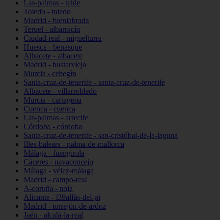
Las-palmas - telde
Toledo - toledo
Madrid - fuenlabrada
Teruel - albarracín
Ciudad-real - miguelturra
Huesca - benasque
Albacete - albacete
Madrid - bustarviejo
Murcia - cehegín
Santa-cruz-de-tenerife - santa-cruz-de-tenerife
Albacete - villarrobledo
Murcia - cartagena
Cuenca - cuenca
Las-palmas - arrecife
Córdoba - córdoba
Santa-cruz-de-tenerife - san-cristóbal-de-la-laguna
Illes-balears - palma-de-mallorca
Málaga - fuengirola
Cáceres - navaconcejo
Málaga - vélez-málaga
Madrid - campo-real
A-coruña - noia
Alicante - l39alfàs-del-pi
Madrid - torrejón-de-ardoz
Jaén - alcalá-la-real