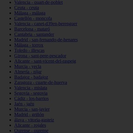
Valencia - quart-de-poblet
Ceuta - ceuta
Málaga - málaga
Castellón - moncofa
Valencia - canet-d39en-berenguer
Barcelona - mataró
Cantabria - santander
Madrid - san-fernando-de-henares
Málaga - torrox
Toledo - illescas
Girona - sant-pere-pescador
Alicante - sant-vicent-del-raspeig
Murcia - yecla
Almería - níjar
Badajoz - badajoz
Zaragoza - cuarte-de-huerva
Valencia - mislata
Segovia - segovia
Cádiz - los-barrios
Jaén - jaén
Murcia - san-javier
Madrid - griñón
álava - vitoria-gasteiz
Alicante - rojales
Ourense - ourense