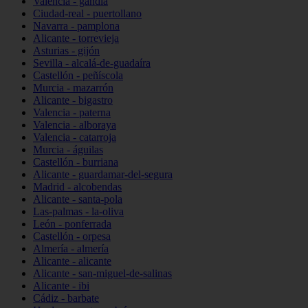
Valencia - gandia
Ciudad-real - puertollano
Navarra - pamplona
Alicante - torrevieja
Asturias - gijón
Sevilla - alcalá-de-guadaíra
Castellón - peñíscola
Murcia - mazarrón
Alicante - bigastro
Valencia - paterna
Valencia - alboraya
Valencia - catarroja
Murcia - águilas
Castellón - burriana
Alicante - guardamar-del-segura
Madrid - alcobendas
Alicante - santa-pola
Las-palmas - la-oliva
León - ponferrada
Castellón - orpesa
Almería - almería
Alicante - alicante
Alicante - san-miguel-de-salinas
Alicante - ibi
Cádiz - barbate