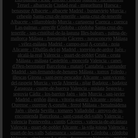
Teruel - albarracín
Ciudad-real - miguelturra
Huesca -
benasque
Albacete - albacete
Madrid - bustarviejo
Murcia -
cehegín
Santa-cruz-de-tenerife - santa-cruz-de-tenerife
Albacete - villarrobledo
Murcia - cartagena
Cuenca - cuenca
Las-palmas - arrecife
Córdoba - córdoba
Santa-cruz-de-
tenerife - san-cristóbal-de-la-laguna
Illes-balears - palma-de-
mallorca
Málaga - fuengirola
Cáceres - navaconcejo
Málaga
- vélez-málaga
Madrid - campo-real
A-coruña - noia
Alicante - l39alfàs-del-pi
Madrid - torrejón-de-ardoz
Jaén -
alcalá-la-real
Valencia - quart-de-poblet
Ceuta - ceuta
Málaga - málaga
Castellón - moncofa
Valencia - canet-
d39en-berenguer
Barcelona - mataró
Cantabria - santander
Madrid - san-fernando-de-henares
Málaga - torrox
Toledo -
illescas
Girona - sant-pere-pescador
Alicante - sant-vicent-
del-raspeig
Murcia - yecla
Almería - níjar
Badajoz - badajoz
Zaragoza - cuarte-de-huerva
Valencia - mislata
Segovia -
segovia
Cádiz - los-barrios
Jaén - jaén
Murcia - san-javier
Madrid - griñón
álava - vitoria-gasteiz
Alicante - rojales
Ourense - ourense
A-coruña - ferrol
Málaga - benalmádena
Jaén - úbeda
Sevilla - tomares
Valladolid - arroyo-de-la-
encomienda
Barcelona - sant-cugat-del-vallès
Valencia -
valencia
Pontevedra - cuntis
Cáceres - valencia-de-alcántara
Valencia - quart-de-poblet
Alicante - la-vila-joiosa
Valencia -
quart-de-les-valls
Salamanca - salamanca
Córdoba - córdoba