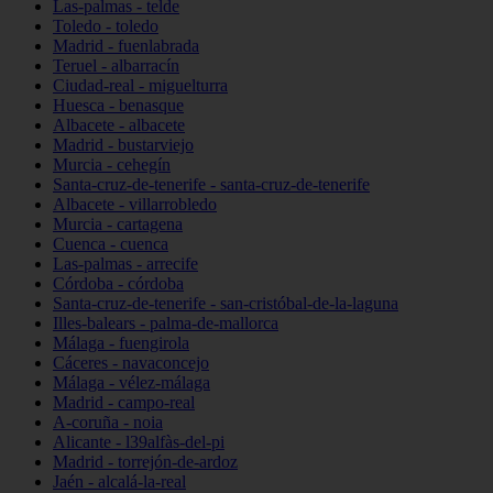
Las-palmas - telde
Toledo - toledo
Madrid - fuenlabrada
Teruel - albarracín
Ciudad-real - miguelturra
Huesca - benasque
Albacete - albacete
Madrid - bustarviejo
Murcia - cehegín
Santa-cruz-de-tenerife - santa-cruz-de-tenerife
Albacete - villarrobledo
Murcia - cartagena
Cuenca - cuenca
Las-palmas - arrecife
Córdoba - córdoba
Santa-cruz-de-tenerife - san-cristóbal-de-la-laguna
Illes-balears - palma-de-mallorca
Málaga - fuengirola
Cáceres - navaconcejo
Málaga - vélez-málaga
Madrid - campo-real
A-coruña - noia
Alicante - l39alfàs-del-pi
Madrid - torrejón-de-ardoz
Jaén - alcalá-la-real