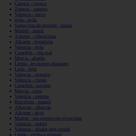
Cuenca - cuenca
Zamora - zamora
Valencia - sueca
ávila - ávila
Santa-cruz-de-tenerife - fasnia
Madrid - getafe
Asturias - villaviciosa
Alicante - benidorm
Valencia - riola
Castellón - vila-real
Murcia - abarán
Lleida - les-borges-blanques
León - león
Valencia - enguera
Valencia - cheste
Castellón - navajas
Murcia - cieza
Valencia - paterna
Barcelona - mataró
Albacete - albacete
Alicante - alcoi
Madrid - san-lorenzo-de-el-escorial
Valencia - sedaví
Valencia - albalat-dels-sorells
Lleida - vielha-e-mijaran