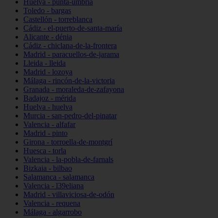
Huelva - punta-umbría
Toledo - bargas
Castellón - torreblanca
Cádiz - el-puerto-de-santa-maría
Alicante - dénia
Cádiz - chiclana-de-la-frontera
Madrid - paracuellos-de-jarama
Lleida - lleida
Madrid - lozoya
Málaga - rincón-de-la-victoria
Granada - moraleda-de-zafayona
Badajoz - mérida
Huelva - huelva
Murcia - san-pedro-del-pinatar
Valencia - alfafar
Madrid - pinto
Girona - torroella-de-montgrí
Huesca - torla
Valencia - la-pobla-de-farnals
Bizkaia - bilbao
Salamanca - salamanca
Valencia - l39eliana
Madrid - villaviciosa-de-odón
Valencia - requena
Málaga - algarrobo