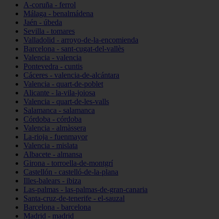
A-coruña - ferrol
Málaga - benalmádena
Jaén - úbeda
Sevilla - tomares
Valladolid - arroyo-de-la-encomienda
Barcelona - sant-cugat-del-vallès
Valencia - valencia
Pontevedra - cuntis
Cáceres - valencia-de-alcántara
Valencia - quart-de-poblet
Alicante - la-vila-joiosa
Valencia - quart-de-les-valls
Salamanca - salamanca
Córdoba - córdoba
Valencia - almàssera
La-rioja - fuenmayor
Valencia - mislata
Albacete - almansa
Girona - torroella-de-montgrí
Castellón - castelló-de-la-plana
Illes-balears - ibiza
Las-palmas - las-palmas-de-gran-canaria
Santa-cruz-de-tenerife - el-sauzal
Barcelona - barcelona
Madrid - madrid