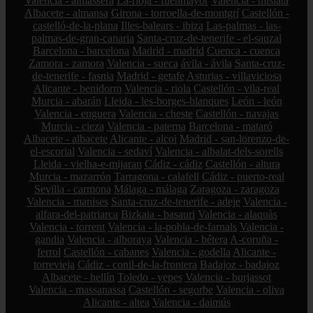
Valencia - almàssera
La-rioja - fuenmayor
Valencia - mislata
Albacete - almansa
Girona - torroella-de-montgrí
Castellón -
castelló-de-la-plana
Illes-balears - ibiza
Las-palmas - las-
palmas-de-gran-canaria
Santa-cruz-de-tenerife - el-sauzal
Barcelona - barcelona
Madrid - madrid
Cuenca - cuenca
Zamora - zamora
Valencia - sueca
ávila - ávila
Santa-cruz-
de-tenerife - fasnia
Madrid - getafe
Asturias - villaviciosa
Alicante - benidorm
Valencia - riola
Castellón - vila-real
Murcia - abarán
Lleida - les-borges-blanques
León - león
Valencia - enguera
Valencia - cheste
Castellón - navajas
Murcia - cieza
Valencia - paterna
Barcelona - mataró
Albacete - albacete
Alicante - alcoi
Madrid - san-lorenzo-de-
el-escorial
Valencia - sedaví
Valencia - albalat-dels-sorells
Lleida - vielha-e-mijaran
Cádiz - cádiz
Castellón - altura
Murcia - mazarrón
Tarragona - calafell
Cádiz - puerto-real
Sevilla - carmona
Málaga - málaga
Zaragoza - zaragoza
Valencia - manises
Santa-cruz-de-tenerife - adeje
Valencia -
alfara-del-patriarca
Bizkaia - basauri
Valencia - alaquàs
Valencia - torrent
Valencia - la-pobla-de-farnals
Valencia -
gandia
Valencia - alboraya
Valencia - bétera
A-coruña -
ferrol
Castellón - cabanes
Valencia - godella
Alicante -
torrevieja
Cádiz - conil-de-la-frontera
Badajoz - badajoz
Albacete - hellín
Toledo - yepes
Valencia - burjassot
Valencia - massanassa
Castellón - segorbe
Valencia - oliva
Alicante - altea
Valencia - daimús