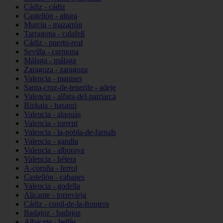
Cádiz - cádiz
Castellón - altura
Murcia - mazarrón
Tarragona - calafell
Cádiz - puerto-real
Sevilla - carmona
Málaga - málaga
Zaragoza - zaragoza
Valencia - manises
Santa-cruz-de-tenerife - adeje
Valencia - alfara-del-patriarca
Bizkaia - basauri
Valencia - alaquàs
Valencia - torrent
Valencia - la-pobla-de-farnals
Valencia - gandia
Valencia - alboraya
Valencia - bétera
A-coruña - ferrol
Castellón - cabanes
Valencia - godella
Alicante - torrevieja
Cádiz - conil-de-la-frontera
Badajoz - badajoz
Albacete - hellín