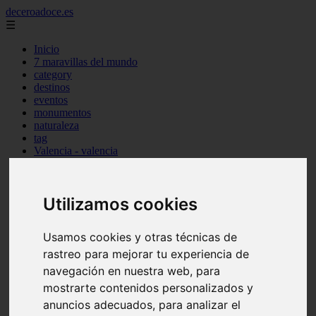
deceroadoce.es
☰
Inicio
7 maravillas del mundo
category
destinos
eventos
monumentos
naturaleza
tag
Valencia - valencia
Málaga - marbella
Almería - roquetas-de-mar
Madrid - valdemoro
Utilizamos cookies
Sevilla - bormujos
Santa-cruz-de-tenerife - santiago-del-teide
A-coruña - a-coruña
Usamos cookies y otras técnicas de
Murcia - murcia
Alicante - benidorm
rastreo para mejorar tu experiencia de
Alicante - finestrat
navegación en nuestra web, para
Almería - mojácar
mostrarte contenidos personalizados y
Alicante - orihuela
Huesca - jaca
anuncios adecuados, para analizar el
Valencia - el-puig-de-santa-maría