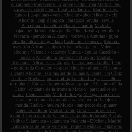
el-campello
Pontevedra - o-grove
Cádiz - rota
Madrid - las-
rozas-de-madrid
Ciudad-real - ciudad-real
Madrid - tres-
cantos
Las-palmas - yaiza
Alicante - altea
Alicante - elx
Alicante - calp
Zaragoza - zaragoza
Sevilla - sevilla
Barcelona - barcelona
Madrid - madrid
Madrid -
majadahonda
Valencia - gandia
Ciudad-real - puertollano
Navarra - pamplona
Alicante - torrevieja
Asturias - gijón
Sevilla - alcalá-de-guadaíra
Castellón - peñíscola
Murcia -
mazarrón
Alicante - bigastro
Valencia - paterna
Valencia -
alboraya
Valencia - catarroja
Murcia - águilas
Castellón -
burriana
Alicante - guardamar-del-segura
Madrid -
alcobendas
Alicante - santa-pola
Las-palmas - la-oliva
León
- ponferrada
Castellón - orpesa
Almería - almería
Alicante -
alicante
Alicante - san-miguel-de-salinas
Alicante - ibi
Cádiz
- barbate
Huelva - punta-umbría
Toledo - bargas
Castellón -
torreblanca
Cádiz - el-puerto-de-santa-maría
Alicante - dénia
Cádiz - chiclana-de-la-frontera
Madrid - paracuellos-de-
jarama
Lleida - lleida
Madrid - lozoya
Málaga - rincón-de-
la-victoria
Granada - moraleda-de-zafayona
Badajoz -
mérida
Huelva - huelva
Murcia - san-pedro-del-pinatar
Valencia - alfafar
Madrid - pinto
Girona - torroella-de-
montgrí
Huesca - torla
Valencia - la-pobla-de-farnals
Bizkaia
- bilbao
Salamanca - salamanca
Valencia - l39eliana
Madrid
- villaviciosa-de-odón
Valencia - requena
Málaga - algarrobo
Las-palmas - telde
Toledo - toledo
Madrid - fuenlabrada