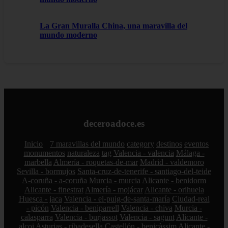
La Gran Muralla China, una maravilla del
mundo moderno
deceroadoce.es
Inicio
7 maravillas del mundo
category
destinos
eventos
monumentos
naturaleza
tag
Valencia - valencia
Málaga -
marbella
Almería - roquetas-de-mar
Madrid - valdemoro
Sevilla - bormujos
Santa-cruz-de-tenerife - santiago-del-teide
A-coruña - a-coruña
Murcia - murcia
Alicante - benidorm
Alicante - finestrat
Almería - mojácar
Alicante - orihuela
Huesca - jaca
Valencia - el-puig-de-santa-maría
Ciudad-real
- picón
Valencia - beniparrell
Valencia - chiva
Murcia -
calasparra
Valencia - burjassot
Valencia - sagunt
Alicante -
alcoi
Asturias - ribadesella
Castellón - benicàssim
Alicante -