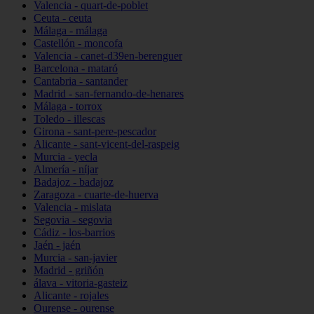
Valencia - quart-de-poblet
Ceuta - ceuta
Málaga - málaga
Castellón - moncofa
Valencia - canet-d39en-berenguer
Barcelona - mataró
Cantabria - santander
Madrid - san-fernando-de-henares
Málaga - torrox
Toledo - illescas
Girona - sant-pere-pescador
Alicante - sant-vicent-del-raspeig
Murcia - yecla
Almería - níjar
Badajoz - badajoz
Zaragoza - cuarte-de-huerva
Valencia - mislata
Segovia - segovia
Cádiz - los-barrios
Jaén - jaén
Murcia - san-javier
Madrid - griñón
álava - vitoria-gasteiz
Alicante - rojales
Ourense - ourense