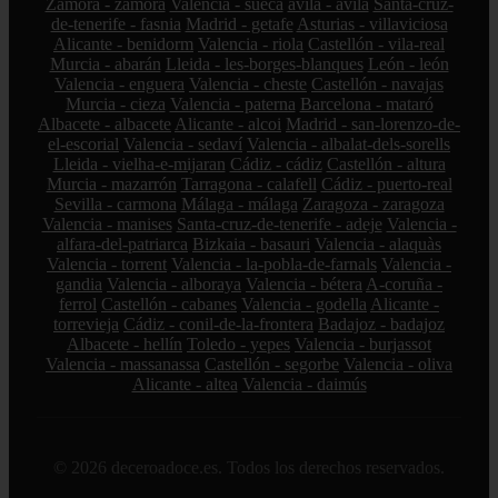
Zamora - zamora
Valencia - sueca
ávila - ávila
Santa-cruz-
de-tenerife - fasnia
Madrid - getafe
Asturias - villaviciosa
Alicante - benidorm
Valencia - riola
Castellón - vila-real
Murcia - abarán
Lleida - les-borges-blanques
León - león
Valencia - enguera
Valencia - cheste
Castellón - navajas
Murcia - cieza
Valencia - paterna
Barcelona - mataró
Albacete - albacete
Alicante - alcoi
Madrid - san-lorenzo-de-
el-escorial
Valencia - sedaví
Valencia - albalat-dels-sorells
Lleida - vielha-e-mijaran
Cádiz - cádiz
Castellón - altura
Murcia - mazarrón
Tarragona - calafell
Cádiz - puerto-real
Sevilla - carmona
Málaga - málaga
Zaragoza - zaragoza
Valencia - manises
Santa-cruz-de-tenerife - adeje
Valencia -
alfara-del-patriarca
Bizkaia - basauri
Valencia - alaquàs
Valencia - torrent
Valencia - la-pobla-de-farnals
Valencia -
gandia
Valencia - alboraya
Valencia - bétera
A-coruña -
ferrol
Castellón - cabanes
Valencia - godella
Alicante -
torrevieja
Cádiz - conil-de-la-frontera
Badajoz - badajoz
Albacete - hellín
Toledo - yepes
Valencia - burjassot
Valencia - massanassa
Castellón - segorbe
Valencia - oliva
Alicante - altea
Valencia - daimús
© 2026 deceroadoce.es. Todos los derechos reservados.