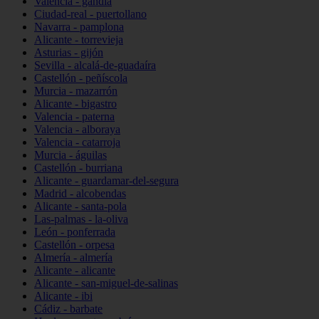
Valencia - gandia
Ciudad-real - puertollano
Navarra - pamplona
Alicante - torrevieja
Asturias - gijón
Sevilla - alcalá-de-guadaíra
Castellón - peñíscola
Murcia - mazarrón
Alicante - bigastro
Valencia - paterna
Valencia - alboraya
Valencia - catarroja
Murcia - águilas
Castellón - burriana
Alicante - guardamar-del-segura
Madrid - alcobendas
Alicante - santa-pola
Las-palmas - la-oliva
León - ponferrada
Castellón - orpesa
Almería - almería
Alicante - alicante
Alicante - san-miguel-de-salinas
Alicante - ibi
Cádiz - barbate