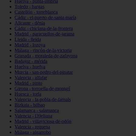
Huelva - punta-umbría
Toledo - bargas
Castellón - torreblanca
Cádiz - el-puerto-de-santa-maría
Alicante - dénia
Cádiz - chiclana-de-la-frontera
Madrid - paracuellos-de-jarama
Lleida - lleida
Madrid - lozoya
Málaga - rincón-de-la-victoria
Granada - moraleda-de-zafayona
Badajoz - mérida
Huelva - huelva
Murcia - san-pedro-del-pinatar
Valencia - alfafar
Madrid - pinto
Girona - torroella-de-montgrí
Huesca - torla
Valencia - la-pobla-de-farnals
Bizkaia - bilbao
Salamanca - salamanca
Valencia - l39eliana
Madrid - villaviciosa-de-odón
Valencia - requena
Málaga - algarrobo