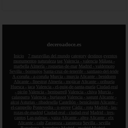
deceroadoce.es
Inicio
7 maravillas del mundo
category
destinos
eventos
monumentos
naturaleza
tag
Valencia - valencia
Málaga -
marbella
Almería - roquetas-de-mar
Madrid - valdemoro
Sevilla - bormujos
Santa-cruz-de-tenerife - santiago-del-teide
A-coruña - a-coruña
Murcia - murcia
Alicante - benidorm
Alicante - finestrat
Almería - mojácar
Alicante - orihuela
Huesca - jaca
Valencia - el-puig-de-santa-maría
Ciudad-real
- picón
Valencia - beniparrell
Valencia - chiva
Murcia -
calasparra
Valencia - burjassot
Valencia - sagunt
Alicante -
alcoi
Asturias - ribadesella
Castellón - benicàssim
Alicante -
el-campello
Pontevedra - o-grove
Cádiz - rota
Madrid - las-
rozas-de-madrid
Ciudad-real - ciudad-real
Madrid - tres-
cantos
Las-palmas - yaiza
Alicante - altea
Alicante - elx
Alicante - calp
Zaragoza - zaragoza
Sevilla - sevilla
Barcelona - barcelona
Madrid - madrid
Madrid -