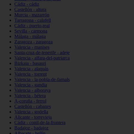
Cádiz - cádiz
Castellón - altura
Murcia - mazarrón
Tarragona - calafell
Cádiz - puerto-real
Sevilla - carmona
Málaga - málaga
Zaragoza - zaragoza
Valencia - manises
Santa-cruz-de-tenerife - adeje
Valencia - alfara-del-patriarca
Bizkaia - basauri
Valencia - alaquàs
Valencia - torrent
Valencia - la-pobla-de-farnals
Valencia - gandia
Valencia - alboraya
Valencia - bétera
A-coruña - ferrol
Castellón - cabanes
Valencia - godella
Alicante - torrevieja
Cádiz - conil-de-la-frontera
Badajoz - badajoz
Albacete - hellín