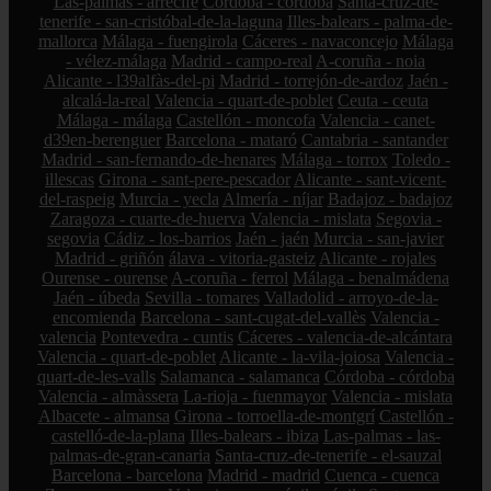
Las-palmas - arrecife
Córdoba - córdoba
Santa-cruz-de-
tenerife - san-cristóbal-de-la-laguna
Illes-balears - palma-de-
mallorca
Málaga - fuengirola
Cáceres - navaconcejo
Málaga
- vélez-málaga
Madrid - campo-real
A-coruña - noia
Alicante - l39alfàs-del-pi
Madrid - torrejón-de-ardoz
Jaén -
alcalá-la-real
Valencia - quart-de-poblet
Ceuta - ceuta
Málaga - málaga
Castellón - moncofa
Valencia - canet-
d39en-berenguer
Barcelona - mataró
Cantabria - santander
Madrid - san-fernando-de-henares
Málaga - torrox
Toledo -
illescas
Girona - sant-pere-pescador
Alicante - sant-vicent-
del-raspeig
Murcia - yecla
Almería - níjar
Badajoz - badajoz
Zaragoza - cuarte-de-huerva
Valencia - mislata
Segovia -
segovia
Cádiz - los-barrios
Jaén - jaén
Murcia - san-javier
Madrid - griñón
álava - vitoria-gasteiz
Alicante - rojales
Ourense - ourense
A-coruña - ferrol
Málaga - benalmádena
Jaén - úbeda
Sevilla - tomares
Valladolid - arroyo-de-la-
encomienda
Barcelona - sant-cugat-del-vallès
Valencia -
valencia
Pontevedra - cuntis
Cáceres - valencia-de-alcántara
Valencia - quart-de-poblet
Alicante - la-vila-joiosa
Valencia -
quart-de-les-valls
Salamanca - salamanca
Córdoba - córdoba
Valencia - almàssera
La-rioja - fuenmayor
Valencia - mislata
Albacete - almansa
Girona - torroella-de-montgrí
Castellón -
castelló-de-la-plana
Illes-balears - ibiza
Las-palmas - las-
palmas-de-gran-canaria
Santa-cruz-de-tenerife - el-sauzal
Barcelona - barcelona
Madrid - madrid
Cuenca - cuenca