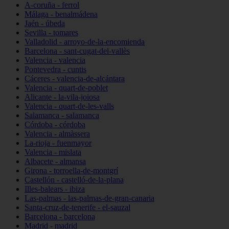
A-coruña - ferrol
Málaga - benalmádena
Jaén - úbeda
Sevilla - tomares
Valladolid - arroyo-de-la-encomienda
Barcelona - sant-cugat-del-vallès
Valencia - valencia
Pontevedra - cuntis
Cáceres - valencia-de-alcántara
Valencia - quart-de-poblet
Alicante - la-vila-joiosa
Valencia - quart-de-les-valls
Salamanca - salamanca
Córdoba - córdoba
Valencia - almàssera
La-rioja - fuenmayor
Valencia - mislata
Albacete - almansa
Girona - torroella-de-montgrí
Castellón - castelló-de-la-plana
Illes-balears - ibiza
Las-palmas - las-palmas-de-gran-canaria
Santa-cruz-de-tenerife - el-sauzal
Barcelona - barcelona
Madrid - madrid