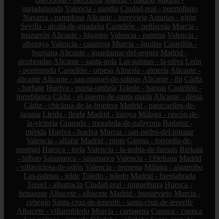
majadahonda
Valencia - gandia
Ciudad-real - puertollano
Navarra - pamplona
Alicante - torrevieja
Asturias - gijón
Sevilla - alcalá-de-guadaíra
Castellón - peñíscola
Murcia -
mazarrón
Alicante - bigastro
Valencia - paterna
Valencia -
alboraya
Valencia - catarroja
Murcia - águilas
Castellón -
burriana
Alicante - guardamar-del-segura
Madrid -
alcobendas
Alicante - santa-pola
Las-palmas - la-oliva
León
- ponferrada
Castellón - orpesa
Almería - almería
Alicante -
alicante
Alicante - san-miguel-de-salinas
Alicante - ibi
Cádiz
- barbate
Huelva - punta-umbría
Toledo - bargas
Castellón -
torreblanca
Cádiz - el-puerto-de-santa-maría
Alicante - dénia
Cádiz - chiclana-de-la-frontera
Madrid - paracuellos-de-
jarama
Lleida - lleida
Madrid - lozoya
Málaga - rincón-de-
la-victoria
Granada - moraleda-de-zafayona
Badajoz -
mérida
Huelva - huelva
Murcia - san-pedro-del-pinatar
Valencia - alfafar
Madrid - pinto
Girona - torroella-de-
montgrí
Huesca - torla
Valencia - la-pobla-de-farnals
Bizkaia
- bilbao
Salamanca - salamanca
Valencia - l39eliana
Madrid
- villaviciosa-de-odón
Valencia - requena
Málaga - algarrobo
Las-palmas - telde
Toledo - toledo
Madrid - fuenlabrada
Teruel - albarracín
Ciudad-real - miguelturra
Huesca -
benasque
Albacete - albacete
Madrid - bustarviejo
Murcia -
cehegín
Santa-cruz-de-tenerife - santa-cruz-de-tenerife
Albacete - villarrobledo
Murcia - cartagena
Cuenca - cuenca