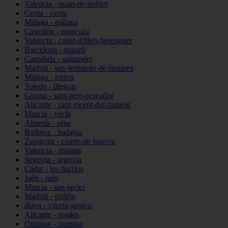
Valencia - quart-de-poblet
Ceuta - ceuta
Málaga - málaga
Castellón - moncofa
Valencia - canet-d39en-berenguer
Barcelona - mataró
Cantabria - santander
Madrid - san-fernando-de-henares
Málaga - torrox
Toledo - illescas
Girona - sant-pere-pescador
Alicante - sant-vicent-del-raspeig
Murcia - yecla
Almería - níjar
Badajoz - badajoz
Zaragoza - cuarte-de-huerva
Valencia - mislata
Segovia - segovia
Cádiz - los-barrios
Jaén - jaén
Murcia - san-javier
Madrid - griñón
álava - vitoria-gasteiz
Alicante - rojales
Ourense - ourense