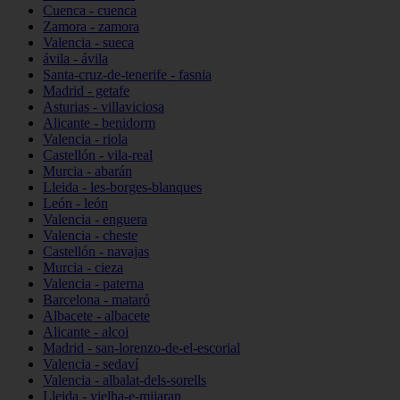
Cuenca - cuenca
Zamora - zamora
Valencia - sueca
ávila - ávila
Santa-cruz-de-tenerife - fasnia
Madrid - getafe
Asturias - villaviciosa
Alicante - benidorm
Valencia - riola
Castellón - vila-real
Murcia - abarán
Lleida - les-borges-blanques
León - león
Valencia - enguera
Valencia - cheste
Castellón - navajas
Murcia - cieza
Valencia - paterna
Barcelona - mataró
Albacete - albacete
Alicante - alcoi
Madrid - san-lorenzo-de-el-escorial
Valencia - sedaví
Valencia - albalat-dels-sorells
Lleida - vielha-e-mijaran