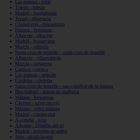
Las-palmas - telde
Toledo - toledo
Madrid - fuenlabrada
Teruel - albarracín
Ciudad-real - miguelturra
Huesca - benasque
Albacete - albacete
Madrid - bustarviejo
Murcia - cehegín
Santa-cruz-de-tenerife - santa-cruz-de-tenerife
Albacete - villarrobledo
Murcia - cartagena
Cuenca - cuenca
Las-palmas - arrecife
Córdoba - córdoba
Santa-cruz-de-tenerife - san-cristóbal-de-la-laguna
Illes-balears - palma-de-mallorca
Málaga - fuengirola
Cáceres - navaconcejo
Málaga - vélez-málaga
Madrid - campo-real
A-coruña - noia
Alicante - l39alfàs-del-pi
Madrid - torrejón-de-ardoz
Jaén - alcalá-la-real