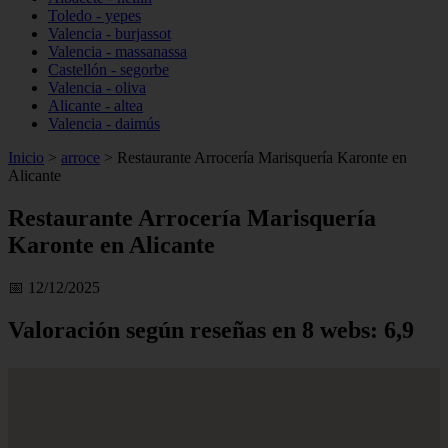
Toledo - yepes
Valencia - burjassot
Valencia - massanassa
Castellón - segorbe
Valencia - oliva
Alicante - altea
Valencia - daimús
Inicio
>
arroce
>
Restaurante Arrocería Marisquería Karonte en
Alicante
Restaurante Arrocería Marisquería
Karonte en Alicante
📅 12/12/2025
Valoración según reseñas en 8 webs: 6,9