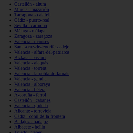
Castellón - altura
Murcia - mazarrón
Tarragona - calafell
Cádiz - puerto-real
Sevilla - carmona
Málaga - málaga
Zaragoza - zaragoza
Valencia - manises
Santa-cruz-de-tenerife - adeje
Valencia - alfara-del-patriarca
Bizkaia - basauri
Valencia - alaquàs
Valencia - torrent
Valencia - la-pobla-de-farnals
Valencia - gandia
Valencia - alboraya
Valencia - bétera
A-coruña - ferrol
Castellón - cabanes
Valencia - godella
Alicante - torrevieja
Cádiz - conil-de-la-frontera
Badajoz - badajoz
Albacete - hellín
Toledo - yepes