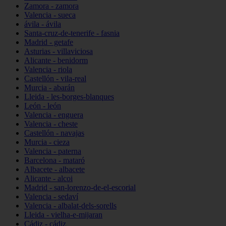
Zamora - zamora
Valencia - sueca
ávila - ávila
Santa-cruz-de-tenerife - fasnia
Madrid - getafe
Asturias - villaviciosa
Alicante - benidorm
Valencia - riola
Castellón - vila-real
Murcia - abarán
Lleida - les-borges-blanques
León - león
Valencia - enguera
Valencia - cheste
Castellón - navajas
Murcia - cieza
Valencia - paterna
Barcelona - mataró
Albacete - albacete
Alicante - alcoi
Madrid - san-lorenzo-de-el-escorial
Valencia - sedaví
Valencia - albalat-dels-sorells
Lleida - vielha-e-mijaran
Cádiz - cádiz