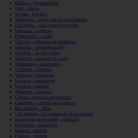
Málaga - benalmádena
Jaén - úbeda
Sevilla - tomares
Valladolid - arroyo-de-la-encomienda
Barcelona - sant-cugat-del-vallès
Valencia - valencia
Pontevedra - cuntis
Cáceres - valencia-de-alcántara
Valencia - quart-de-poblet
Alicante - la-vila-joiosa
Valencia - quart-de-les-valls
Salamanca - salamanca
Córdoba - córdoba
Valencia - almàssera
La-rioja - fuenmayor
Valencia - mislata
Albacete - almansa
Girona - torroella-de-montgrí
Castellón - castelló-de-la-plana
Illes-balears - ibiza
Las-palmas - las-palmas-de-gran-canaria
Santa-cruz-de-tenerife - el-sauzal
Barcelona - barcelona
Madrid - madrid
Cuenca - cuenca