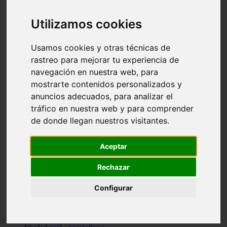
Valencia - beniparrell
Valencia - chiva
Utilizamos cookies
Murcia - calasparra
Valencia - burjassot
Valencia - sagunt
Usamos cookies y otras técnicas de
Alicante - alcoi
rastreo para mejorar tu experiencia de
Asturias - ribadesella
navegación en nuestra web, para
Castellón - benicàssim
Alicante - el-campello
mostrarte contenidos personalizados y
Pontevedra - o-grove
anuncios adecuados, para analizar el
Cádiz - rota
tráfico en nuestra web y para comprender
Madrid - las-rozas-de-madrid
Ciudad-real - ciudad-real
de donde llegan nuestros visitantes.
Madrid - tres-cantos
Las-palmas - yaiza
Alicante - altea
Aceptar
Alicante - elx
Alicante - calp
Rechazar
Zaragoza - zaragoza
Sevilla - sevilla
Configurar
Barcelona - barcelona
Madrid - madrid
Madrid - majadahonda
Valencia - gandia