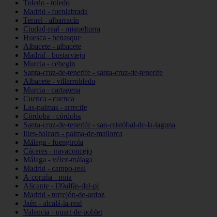
Toledo - toledo
Madrid - fuenlabrada
Teruel - albarracín
Ciudad-real - miguelturra
Huesca - benasque
Albacete - albacete
Madrid - bustarviejo
Murcia - cehegín
Santa-cruz-de-tenerife - santa-cruz-de-tenerife
Albacete - villarrobledo
Murcia - cartagena
Cuenca - cuenca
Las-palmas - arrecife
Córdoba - córdoba
Santa-cruz-de-tenerife - san-cristóbal-de-la-laguna
Illes-balears - palma-de-mallorca
Málaga - fuengirola
Cáceres - navaconcejo
Málaga - vélez-málaga
Madrid - campo-real
A-coruña - noia
Alicante - l39alfàs-del-pi
Madrid - torrejón-de-ardoz
Jaén - alcalá-la-real
Valencia - quart-de-poblet