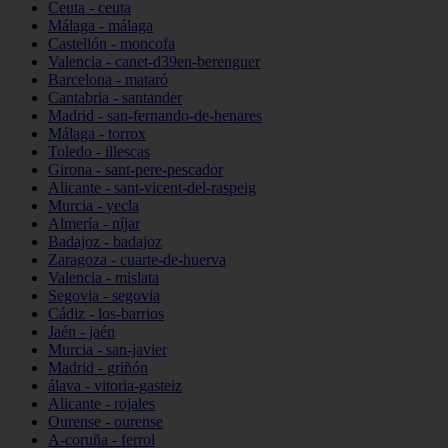
Ceuta - ceuta
Málaga - málaga
Castellón - moncofa
Valencia - canet-d39en-berenguer
Barcelona - mataró
Cantabria - santander
Madrid - san-fernando-de-henares
Málaga - torrox
Toledo - illescas
Girona - sant-pere-pescador
Alicante - sant-vicent-del-raspeig
Murcia - yecla
Almería - níjar
Badajoz - badajoz
Zaragoza - cuarte-de-huerva
Valencia - mislata
Segovia - segovia
Cádiz - los-barrios
Jaén - jaén
Murcia - san-javier
Madrid - griñón
álava - vitoria-gasteiz
Alicante - rojales
Ourense - ourense
A-coruña - ferrol