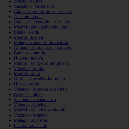
Toledo - bargas
Castellón - torreblanca
Cádiz - el-puerto-de-santa-maría
Alicante - dénia
Cádiz - chiclana-de-la-frontera
Madrid - paracuellos-de-jarama
Lleida - lleida
Madrid - lozoya
Málaga - rincón-de-la-victoria
Granada - moraleda-de-zafayona
Badajoz - mérida
Huelva - huelva
Murcia - san-pedro-del-pinatar
Valencia - alfafar
Madrid - pinto
Girona - torroella-de-montgrí
Huesca - torla
Valencia - la-pobla-de-farnals
Bizkaia - bilbao
Salamanca - salamanca
Valencia - l39eliana
Madrid - villaviciosa-de-odón
Valencia - requena
Málaga - algarrobo
Las-palmas - telde