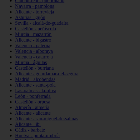
Ciudad-real - puertollano
Navarra - pamplona
Alicante - torrevieja
Asturias - gijón
Sevilla - alcalá-de-guadaíra
Castellón - peñíscola
Murcia - mazarrón
Alicante - bigastro
Valencia - paterna
Valencia - alboraya
Valencia - catarroja
Murcia - águilas
Castellón - burriana
Alicante - guardamar-del-segura
Madrid - alcobendas
Alicante - santa-pola
Las-palmas - la-oliva
León - ponferrada
Castellón - orpesa
Almería - almería
Alicante - alicante
Alicante - san-miguel-de-salinas
Alicante - ibi
Cádiz - barbate
Huelva - punta-umbría