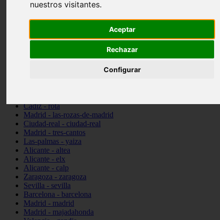
nuestros visitantes.
Ciudad-real - picón
Valencia - beniparrell
Valencia - chiva
Aceptar
Murcia - calasparra
Valencia - burjassot
Rechazar
Valencia - sagunt
Alicante - alcoi
Configurar
Asturias - ribadesella
Castellón - benicàssim
Alicante - el-campello
Pontevedra - o-grove
Cádiz - rota
Madrid - las-rozas-de-madrid
Ciudad-real - ciudad-real
Madrid - tres-cantos
Las-palmas - yaiza
Alicante - altea
Alicante - elx
Alicante - calp
Zaragoza - zaragoza
Sevilla - sevilla
Barcelona - barcelona
Madrid - madrid
Madrid - majadahonda