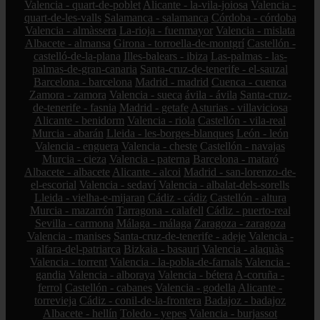
Valencia - quart-de-poblet
Alicante - la-vila-joiosa
Valencia -
quart-de-les-valls
Salamanca - salamanca
Córdoba - córdoba
Valencia - almàssera
La-rioja - fuenmayor
Valencia - mislata
Albacete - almansa
Girona - torroella-de-montgrí
Castellón -
castelló-de-la-plana
Illes-balears - ibiza
Las-palmas - las-
palmas-de-gran-canaria
Santa-cruz-de-tenerife - el-sauzal
Barcelona - barcelona
Madrid - madrid
Cuenca - cuenca
Zamora - zamora
Valencia - sueca
ávila - ávila
Santa-cruz-
de-tenerife - fasnia
Madrid - getafe
Asturias - villaviciosa
Alicante - benidorm
Valencia - riola
Castellón - vila-real
Murcia - abarán
Lleida - les-borges-blanques
León - león
Valencia - enguera
Valencia - cheste
Castellón - navajas
Murcia - cieza
Valencia - paterna
Barcelona - mataró
Albacete - albacete
Alicante - alcoi
Madrid - san-lorenzo-de-
el-escorial
Valencia - sedaví
Valencia - albalat-dels-sorells
Lleida - vielha-e-mijaran
Cádiz - cádiz
Castellón - altura
Murcia - mazarrón
Tarragona - calafell
Cádiz - puerto-real
Sevilla - carmona
Málaga - málaga
Zaragoza - zaragoza
Valencia - manises
Santa-cruz-de-tenerife - adeje
Valencia -
alfara-del-patriarca
Bizkaia - basauri
Valencia - alaquàs
Valencia - torrent
Valencia - la-pobla-de-farnals
Valencia -
gandia
Valencia - alboraya
Valencia - bétera
A-coruña -
ferrol
Castellón - cabanes
Valencia - godella
Alicante -
torrevieja
Cádiz - conil-de-la-frontera
Badajoz - badajoz
Albacete - hellín
Toledo - yepes
Valencia - burjassot