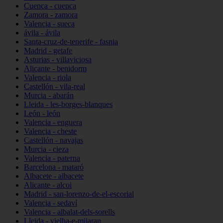
Cuenca - cuenca
Zamora - zamora
Valencia - sueca
ávila - ávila
Santa-cruz-de-tenerife - fasnia
Madrid - getafe
Asturias - villaviciosa
Alicante - benidorm
Valencia - riola
Castellón - vila-real
Murcia - abarán
Lleida - les-borges-blanques
León - león
Valencia - enguera
Valencia - cheste
Castellón - navajas
Murcia - cieza
Valencia - paterna
Barcelona - mataró
Albacete - albacete
Alicante - alcoi
Madrid - san-lorenzo-de-el-escorial
Valencia - sedaví
Valencia - albalat-dels-sorells
Lleida - vielha-e-mijaran