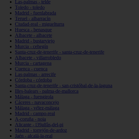
Las-palmas - telde
Toledo - toledo
Madrid - fuenlabrada
Teruel - albarracín
Ciudad-real - miguelturra
Huesca - benasque
Albacete - albacete
Madrid - bustarviejo
Murcia - cehegín
Santa-cruz-de-tenerife - santa-cruz-de-tenerife
Albacete - villarrobledo
Murcia - cartagena
Cuenca - cuenca
Las-palmas - arrecife
Córdoba - córdoba
Santa-cruz-de-tenerife - san-cristóbal-de-la-laguna
Illes-balears - palma-de-mallorca
Málaga - fuengirola
Cáceres - navaconcejo
Málaga - vélez-málaga
Madrid - campo-real
A-coruña - noia
Alicante - l39alfàs-del-pi
Madrid - torrejón-de-ardoz
Jaén - alcalá-la-real