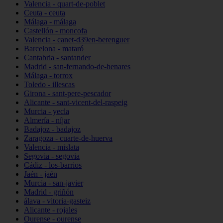
Valencia - quart-de-poblet
Ceuta - ceuta
Málaga - málaga
Castellón - moncofa
Valencia - canet-d39en-berenguer
Barcelona - mataró
Cantabria - santander
Madrid - san-fernando-de-henares
Málaga - torrox
Toledo - illescas
Girona - sant-pere-pescador
Alicante - sant-vicent-del-raspeig
Murcia - yecla
Almería - níjar
Badajoz - badajoz
Zaragoza - cuarte-de-huerva
Valencia - mislata
Segovia - segovia
Cádiz - los-barrios
Jaén - jaén
Murcia - san-javier
Madrid - griñón
álava - vitoria-gasteiz
Alicante - rojales
Ourense - ourense