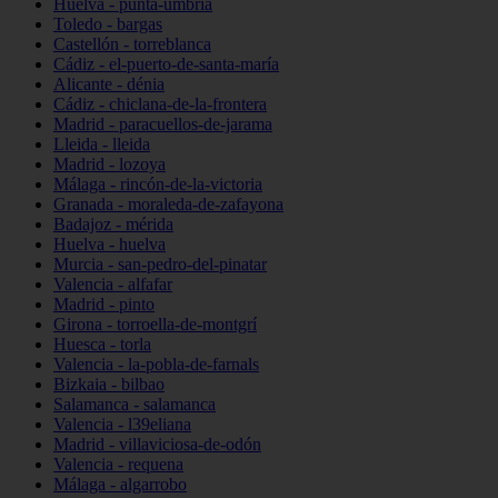
Huelva - punta-umbría
Toledo - bargas
Castellón - torreblanca
Cádiz - el-puerto-de-santa-maría
Alicante - dénia
Cádiz - chiclana-de-la-frontera
Madrid - paracuellos-de-jarama
Lleida - lleida
Madrid - lozoya
Málaga - rincón-de-la-victoria
Granada - moraleda-de-zafayona
Badajoz - mérida
Huelva - huelva
Murcia - san-pedro-del-pinatar
Valencia - alfafar
Madrid - pinto
Girona - torroella-de-montgrí
Huesca - torla
Valencia - la-pobla-de-farnals
Bizkaia - bilbao
Salamanca - salamanca
Valencia - l39eliana
Madrid - villaviciosa-de-odón
Valencia - requena
Málaga - algarrobo