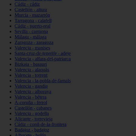
Cádiz - cádiz
Castellón - altura
Murcia - mazarrón
Tarragona - calafell
Cádiz - puerto-real
Sevilla - carmona
Málaga - málaga
Zaragoza - zaragoza
Valencia - manises
Santa-cruz-de-tenerife - adeje
Valencia - alfara-del-patriarca
Bizkaia - basauri
Valencia - alaquàs
Valencia - torrent
Valencia - la-pobla-de-farnals
Valencia - gandia
Valencia - alboraya
Valencia - bétera
A-coruña - ferrol
Castellón - cabanes
Valencia - godella
Alicante - torrevieja
Cádiz - conil-de-la-frontera
Badajoz - badajoz
Albacete - hellín