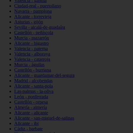
Valencia - gandia
Ciudad-real - puertollano
Navarra - pamplona
Alicante - torrevieja
Asturias - gijón
Sevilla - alcalá-de-guadaíra
Castellón - peñíscola
Murcia - mazarrón
Alicante - bigastro
Valencia - paterna
Valencia - alboraya
Valencia - catarroja
Murcia - águilas
Castellón - burriana
Alicante - guardamar-del-segura
Madrid - alcobendas
Alicante - santa-pola
Las-palmas - la-oliva
León - ponferrada
Castellón - orpesa
Almería - almería
Alicante - alicante
Alicante - san-miguel-de-salinas
Alicante - ibi
Cádiz - barbate