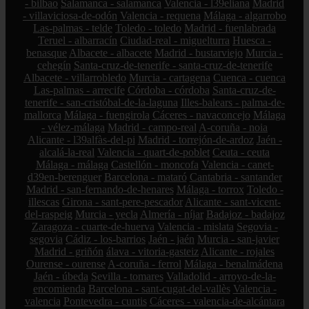
- bilbao
Salamanca - salamanca
Valencia - l39eliana
Madrid
- villaviciosa-de-odón
Valencia - requena
Málaga - algarrobo
Las-palmas - telde
Toledo - toledo
Madrid - fuenlabrada
Teruel - albarracín
Ciudad-real - miguelturra
Huesca -
benasque
Albacete - albacete
Madrid - bustarviejo
Murcia -
cehegín
Santa-cruz-de-tenerife - santa-cruz-de-tenerife
Albacete - villarrobledo
Murcia - cartagena
Cuenca - cuenca
Las-palmas - arrecife
Córdoba - córdoba
Santa-cruz-de-
tenerife - san-cristóbal-de-la-laguna
Illes-balears - palma-de-
mallorca
Málaga - fuengirola
Cáceres - navaconcejo
Málaga
- vélez-málaga
Madrid - campo-real
A-coruña - noia
Alicante - l39alfàs-del-pi
Madrid - torrejón-de-ardoz
Jaén -
alcalá-la-real
Valencia - quart-de-poblet
Ceuta - ceuta
Málaga - málaga
Castellón - moncofa
Valencia - canet-
d39en-berenguer
Barcelona - mataró
Cantabria - santander
Madrid - san-fernando-de-henares
Málaga - torrox
Toledo -
illescas
Girona - sant-pere-pescador
Alicante - sant-vicent-
del-raspeig
Murcia - yecla
Almería - níjar
Badajoz - badajoz
Zaragoza - cuarte-de-huerva
Valencia - mislata
Segovia -
segovia
Cádiz - los-barrios
Jaén - jaén
Murcia - san-javier
Madrid - griñón
álava - vitoria-gasteiz
Alicante - rojales
Ourense - ourense
A-coruña - ferrol
Málaga - benalmádena
Jaén - úbeda
Sevilla - tomares
Valladolid - arroyo-de-la-
encomienda
Barcelona - sant-cugat-del-vallès
Valencia -
valencia
Pontevedra - cuntis
Cáceres - valencia-de-alcántara