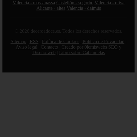
Valencia - massanassa
Castellón - segorbe
Valencia - oliva
Alicante - altea
Valencia - daimús
© 2026 deceroadoce.es. Todos los derechos reservados.
Sitemap
|
RSS
|
Política de Cookies
|
Política de Privacidad
|
Aviso legal
|
Contacto
|
Creado por 0lemiswebs SEO y
Diseño web
|
Libro sobre Cabañuelas