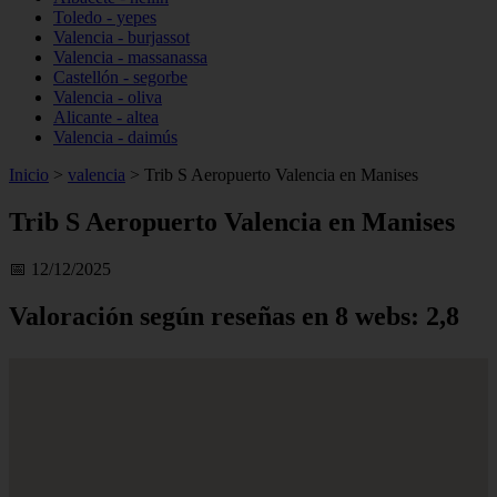
Toledo - yepes
Valencia - burjassot
Valencia - massanassa
Castellón - segorbe
Valencia - oliva
Alicante - altea
Valencia - daimús
Inicio
>
valencia
>
Trib S Aeropuerto Valencia en Manises
Trib S Aeropuerto Valencia en Manises
📅 12/12/2025
Valoración según reseñas en 8 webs: 2,8