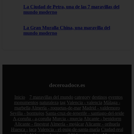
La Ciudad de Petra, una de las 7 maravillas del
mundo moderno
La Gran Muralla China, una maravilla del
mundo moderno
deceroadoce.es
Inicio
7 maravillas del mundo
category
destinos
eventos
monumentos
naturaleza
tag
Valencia - valencia
Málaga -
marbella
Almería - roquetas-de-mar
Madrid - valdemoro
Sevilla - bormujos
Santa-cruz-de-tenerife - santiago-del-teide
A-coruña - a-coruña
Murcia - murcia
Alicante - benidorm
Alicante - finestrat
Almería - mojácar
Alicante - orihuela
Huesca - jaca
Valencia - el-puig-de-santa-maría
Ciudad-real