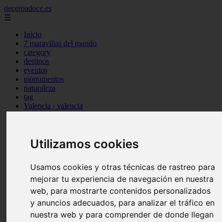
deceroadoce.es
☰
Inicio
7 maravillas del mundo
category
destinos
eventos
monumentos
naturaleza
tag
Valencia - valencia
Málaga - marbella
Almería - roquetas-de-mar
Madrid - valdemoro
Utilizamos cookies
Sevilla - bormujos
Santa-cruz-de-tenerife - santiago-del-teide
A-coruña - a-coruña
Usamos cookies y otras técnicas de rastreo para
Murcia - murcia
Alicante - benidorm
mejorar tu experiencia de navegación en nuestra
Alicante - finestrat
web, para mostrarte contenidos personalizados
Almería - mojácar
y anuncios adecuados, para analizar el tráfico en
Alicante - orihuela
Huesca - jaca
nuestra web y para comprender de donde llegan
Valencia - el-puig-de-santa-maría