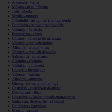
A-coruña - ferrol
Málaga - benalmádena
Jaén - úbeda
Sevilla - tomares
Valladolid - arroyo-de-la-encomienda
Barcelona - sant-cugat-del-vallès
Valencia - valencia
Pontevedra - cuntis
Cáceres - valencia-de-alcántara
Valencia - quart-de-poblet
Alicante - la-vila-joiosa
Valencia - quart-de-les-valls
Salamanca - salamanca
Córdoba - córdoba
Valencia - almàssera
La-rioja - fuenmayor
Valencia - mislata
Albacete - almansa
Girona - torroella-de-montgrí
Castellón - castelló-de-la-plana
Illes-balears - ibiza
Las-palmas - las-palmas-de-gran-canaria
Santa-cruz-de-tenerife - el-sauzal
Barcelona - barcelona
Madrid - madrid