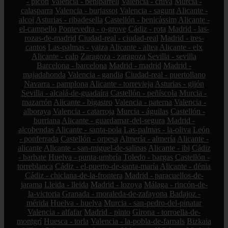
- picón
Valencia - beniparrell
Valencia - chiva
Murcia -
calasparra
Valencia - burjassot
Valencia - sagunt
Alicante -
alcoi
Asturias - ribadesella
Castellón - benicàssim
Alicante -
el-campello
Pontevedra - o-grove
Cádiz - rota
Madrid - las-
rozas-de-madrid
Ciudad-real - ciudad-real
Madrid - tres-
cantos
Las-palmas - yaiza
Alicante - altea
Alicante - elx
Alicante - calp
Zaragoza - zaragoza
Sevilla - sevilla
Barcelona - barcelona
Madrid - madrid
Madrid -
majadahonda
Valencia - gandia
Ciudad-real - puertollano
Navarra - pamplona
Alicante - torrevieja
Asturias - gijón
Sevilla - alcalá-de-guadaíra
Castellón - peñíscola
Murcia -
mazarrón
Alicante - bigastro
Valencia - paterna
Valencia -
alboraya
Valencia - catarroja
Murcia - águilas
Castellón -
burriana
Alicante - guardamar-del-segura
Madrid -
alcobendas
Alicante - santa-pola
Las-palmas - la-oliva
León
- ponferrada
Castellón - orpesa
Almería - almería
Alicante -
alicante
Alicante - san-miguel-de-salinas
Alicante - ibi
Cádiz
- barbate
Huelva - punta-umbría
Toledo - bargas
Castellón -
torreblanca
Cádiz - el-puerto-de-santa-maría
Alicante - dénia
Cádiz - chiclana-de-la-frontera
Madrid - paracuellos-de-
jarama
Lleida - lleida
Madrid - lozoya
Málaga - rincón-de-
la-victoria
Granada - moraleda-de-zafayona
Badajoz -
mérida
Huelva - huelva
Murcia - san-pedro-del-pinatar
Valencia - alfafar
Madrid - pinto
Girona - torroella-de-
montgrí
Huesca - torla
Valencia - la-pobla-de-farnals
Bizkaia