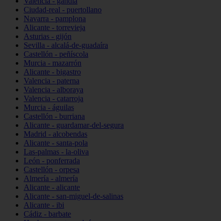
Valencia - gandia
Ciudad-real - puertollano
Navarra - pamplona
Alicante - torrevieja
Asturias - gijón
Sevilla - alcalá-de-guadaíra
Castellón - peñíscola
Murcia - mazarrón
Alicante - bigastro
Valencia - paterna
Valencia - alboraya
Valencia - catarroja
Murcia - águilas
Castellón - burriana
Alicante - guardamar-del-segura
Madrid - alcobendas
Alicante - santa-pola
Las-palmas - la-oliva
León - ponferrada
Castellón - orpesa
Almería - almería
Alicante - alicante
Alicante - san-miguel-de-salinas
Alicante - ibi
Cádiz - barbate