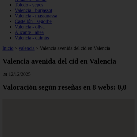
Toledo - yepes
Valencia - burjassot
Valencia - massanassa
Castellón - segorbe
Valencia - oliva
Alicante - altea
Valencia - daimús
Inicio
>
valencia
>
Valencia avenida del cid en Valencia
Valencia avenida del cid en Valencia
📅 12/12/2025
Valoración según reseñas en 8 webs: 0,0