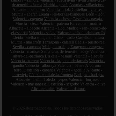
Zamora - zamora
Valencia - sueca
ávila - ávila
Santa-cruz-
de-tenerife - fasnia
Madrid - getafe
Asturias - villaviciosa
Alicante - benidorm
Valencia - riola
Castellón - vila-real
Murcia - abarán
Lleida - les-borges-blanques
León - león
Valencia - enguera
Valencia - cheste
Castellón - navajas
Murcia - cieza
Valencia - paterna
Barcelona - mataró
Albacete - albacete
Alicante - alcoi
Madrid - san-lorenzo-de-
el-escorial
Valencia - sedaví
Valencia - albalat-dels-sorells
Lleida - vielha-e-mijaran
Cádiz - cádiz
Castellón - altura
Murcia - mazarrón
Tarragona - calafell
Cádiz - puerto-real
Sevilla - carmona
Málaga - málaga
Zaragoza - zaragoza
Valencia - manises
Santa-cruz-de-tenerife - adeje
Valencia -
alfara-del-patriarca
Bizkaia - basauri
Valencia - alaquàs
Valencia - torrent
Valencia - la-pobla-de-farnals
Valencia -
gandia
Valencia - alboraya
Valencia - bétera
A-coruña -
ferrol
Castellón - cabanes
Valencia - godella
Alicante -
torrevieja
Cádiz - conil-de-la-frontera
Badajoz - badajoz
Albacete - hellín
Toledo - yepes
Valencia - burjassot
Valencia - massanassa
Castellón - segorbe
Valencia - oliva
Alicante - altea
Valencia - daimús
© 2026 deceroadoce.es. Todos los derechos reservados.