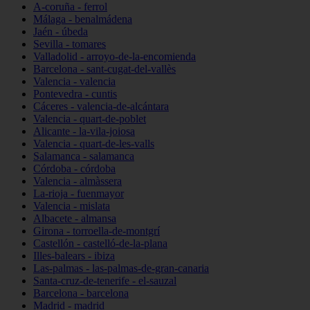
A-coruña - ferrol
Málaga - benalmádena
Jaén - úbeda
Sevilla - tomares
Valladolid - arroyo-de-la-encomienda
Barcelona - sant-cugat-del-vallès
Valencia - valencia
Pontevedra - cuntis
Cáceres - valencia-de-alcántara
Valencia - quart-de-poblet
Alicante - la-vila-joiosa
Valencia - quart-de-les-valls
Salamanca - salamanca
Córdoba - córdoba
Valencia - almàssera
La-rioja - fuenmayor
Valencia - mislata
Albacete - almansa
Girona - torroella-de-montgrí
Castellón - castelló-de-la-plana
Illes-balears - ibiza
Las-palmas - las-palmas-de-gran-canaria
Santa-cruz-de-tenerife - el-sauzal
Barcelona - barcelona
Madrid - madrid