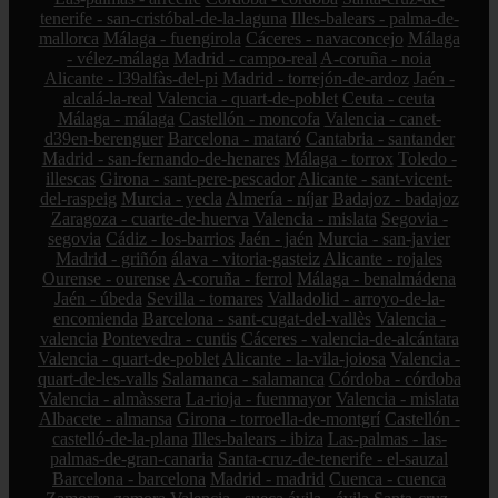
tenerife - san-cristóbal-de-la-laguna
Illes-balears - palma-de-
mallorca
Málaga - fuengirola
Cáceres - navaconcejo
Málaga
- vélez-málaga
Madrid - campo-real
A-coruña - noia
Alicante - l39alfàs-del-pi
Madrid - torrejón-de-ardoz
Jaén -
alcalá-la-real
Valencia - quart-de-poblet
Ceuta - ceuta
Málaga - málaga
Castellón - moncofa
Valencia - canet-
d39en-berenguer
Barcelona - mataró
Cantabria - santander
Madrid - san-fernando-de-henares
Málaga - torrox
Toledo -
illescas
Girona - sant-pere-pescador
Alicante - sant-vicent-
del-raspeig
Murcia - yecla
Almería - níjar
Badajoz - badajoz
Zaragoza - cuarte-de-huerva
Valencia - mislata
Segovia -
segovia
Cádiz - los-barrios
Jaén - jaén
Murcia - san-javier
Madrid - griñón
álava - vitoria-gasteiz
Alicante - rojales
Ourense - ourense
A-coruña - ferrol
Málaga - benalmádena
Jaén - úbeda
Sevilla - tomares
Valladolid - arroyo-de-la-
encomienda
Barcelona - sant-cugat-del-vallès
Valencia -
valencia
Pontevedra - cuntis
Cáceres - valencia-de-alcántara
Valencia - quart-de-poblet
Alicante - la-vila-joiosa
Valencia -
quart-de-les-valls
Salamanca - salamanca
Córdoba - córdoba
Valencia - almàssera
La-rioja - fuenmayor
Valencia - mislata
Albacete - almansa
Girona - torroella-de-montgrí
Castellón -
castelló-de-la-plana
Illes-balears - ibiza
Las-palmas - las-
palmas-de-gran-canaria
Santa-cruz-de-tenerife - el-sauzal
Barcelona - barcelona
Madrid - madrid
Cuenca - cuenca