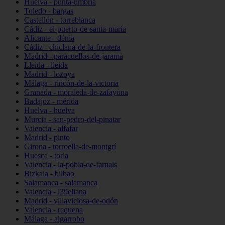
Huelva - punta-umbría
Toledo - bargas
Castellón - torreblanca
Cádiz - el-puerto-de-santa-maría
Alicante - dénia
Cádiz - chiclana-de-la-frontera
Madrid - paracuellos-de-jarama
Lleida - lleida
Madrid - lozoya
Málaga - rincón-de-la-victoria
Granada - moraleda-de-zafayona
Badajoz - mérida
Huelva - huelva
Murcia - san-pedro-del-pinatar
Valencia - alfafar
Madrid - pinto
Girona - torroella-de-montgrí
Huesca - torla
Valencia - la-pobla-de-farnals
Bizkaia - bilbao
Salamanca - salamanca
Valencia - l39eliana
Madrid - villaviciosa-de-odón
Valencia - requena
Málaga - algarrobo