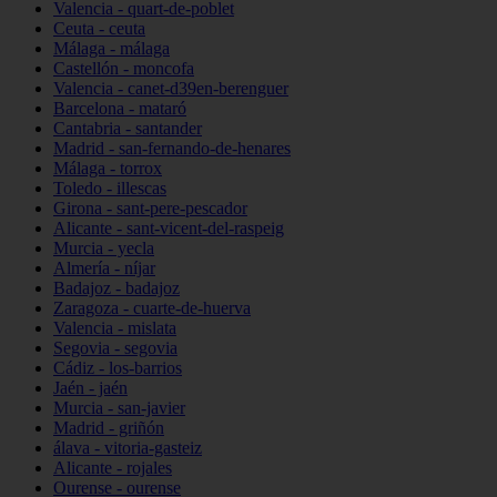
Valencia - quart-de-poblet
Ceuta - ceuta
Málaga - málaga
Castellón - moncofa
Valencia - canet-d39en-berenguer
Barcelona - mataró
Cantabria - santander
Madrid - san-fernando-de-henares
Málaga - torrox
Toledo - illescas
Girona - sant-pere-pescador
Alicante - sant-vicent-del-raspeig
Murcia - yecla
Almería - níjar
Badajoz - badajoz
Zaragoza - cuarte-de-huerva
Valencia - mislata
Segovia - segovia
Cádiz - los-barrios
Jaén - jaén
Murcia - san-javier
Madrid - griñón
álava - vitoria-gasteiz
Alicante - rojales
Ourense - ourense