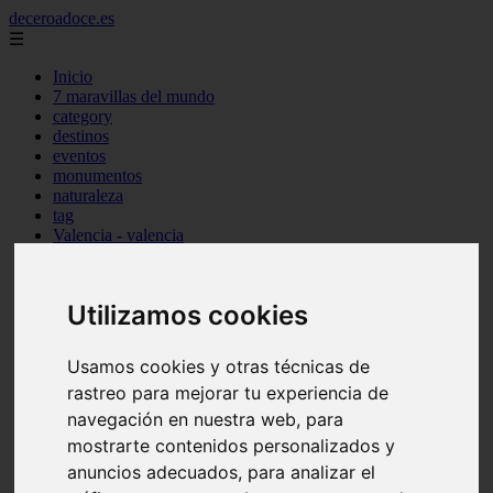
deceroadoce.es
☰
Inicio
7 maravillas del mundo
category
destinos
eventos
monumentos
naturaleza
tag
Valencia - valencia
Málaga - marbella
Almería - roquetas-de-mar
Madrid - valdemoro
Utilizamos cookies
Sevilla - bormujos
Santa-cruz-de-tenerife - santiago-del-teide
A-coruña - a-coruña
Usamos cookies y otras técnicas de
Murcia - murcia
rastreo para mejorar tu experiencia de
Alicante - benidorm
Alicante - finestrat
navegación en nuestra web, para
Almería - mojácar
mostrarte contenidos personalizados y
Alicante - orihuela
anuncios adecuados, para analizar el
Huesca - jaca
Valencia - el-puig-de-santa-maría