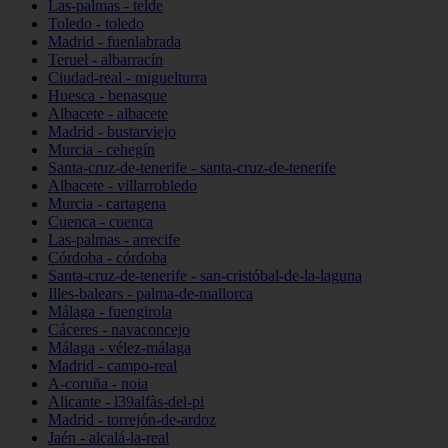
Las-palmas - telde
Toledo - toledo
Madrid - fuenlabrada
Teruel - albarracín
Ciudad-real - miguelturra
Huesca - benasque
Albacete - albacete
Madrid - bustarviejo
Murcia - cehegín
Santa-cruz-de-tenerife - santa-cruz-de-tenerife
Albacete - villarrobledo
Murcia - cartagena
Cuenca - cuenca
Las-palmas - arrecife
Córdoba - córdoba
Santa-cruz-de-tenerife - san-cristóbal-de-la-laguna
Illes-balears - palma-de-mallorca
Málaga - fuengirola
Cáceres - navaconcejo
Málaga - vélez-málaga
Madrid - campo-real
A-coruña - noia
Alicante - l39alfàs-del-pi
Madrid - torrejón-de-ardoz
Jaén - alcalá-la-real