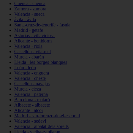
Cuenca - cuenca
Zamora - zamora
Valencia - sueca
ávila - ávila
Santa-cruz-de-tenerife - fasnia
Madrid - getafe
Asturias - villaviciosa
Alicante - benidorm
Valencia - riola
Castellón - vila-real
Murcia - abarán
Lleida - les-borges-blanques
León - león
Valencia - enguera
Valencia - cheste
Castellón - navajas
Murcia - cieza
Valencia - paterna
Barcelona - mataró
Albacete - albacete
Alicante - alcoi
Madrid - san-lorenzo-de-el-escorial
Valencia - sedaví
Valencia - albalat-dels-sorells
Lleida - vielha-e-mijaran