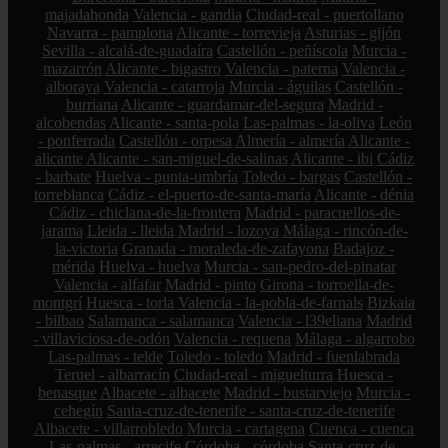
majadahonda
Valencia - gandia
Ciudad-real - puertollano
Navarra - pamplona
Alicante - torrevieja
Asturias - gijón
Sevilla - alcalá-de-guadaíra
Castellón - peñíscola
Murcia -
mazarrón
Alicante - bigastro
Valencia - paterna
Valencia -
alboraya
Valencia - catarroja
Murcia - águilas
Castellón -
burriana
Alicante - guardamar-del-segura
Madrid -
alcobendas
Alicante - santa-pola
Las-palmas - la-oliva
León
- ponferrada
Castellón - orpesa
Almería - almería
Alicante -
alicante
Alicante - san-miguel-de-salinas
Alicante - ibi
Cádiz
- barbate
Huelva - punta-umbría
Toledo - bargas
Castellón -
torreblanca
Cádiz - el-puerto-de-santa-maría
Alicante - dénia
Cádiz - chiclana-de-la-frontera
Madrid - paracuellos-de-
jarama
Lleida - lleida
Madrid - lozoya
Málaga - rincón-de-
la-victoria
Granada - moraleda-de-zafayona
Badajoz -
mérida
Huelva - huelva
Murcia - san-pedro-del-pinatar
Valencia - alfafar
Madrid - pinto
Girona - torroella-de-
montgrí
Huesca - torla
Valencia - la-pobla-de-farnals
Bizkaia
- bilbao
Salamanca - salamanca
Valencia - l39eliana
Madrid
- villaviciosa-de-odón
Valencia - requena
Málaga - algarrobo
Las-palmas - telde
Toledo - toledo
Madrid - fuenlabrada
Teruel - albarracín
Ciudad-real - miguelturra
Huesca -
benasque
Albacete - albacete
Madrid - bustarviejo
Murcia -
cehegín
Santa-cruz-de-tenerife - santa-cruz-de-tenerife
Albacete - villarrobledo
Murcia - cartagena
Cuenca - cuenca
Las-palmas - arrecife
Córdoba - córdoba
Santa-cruz-de-