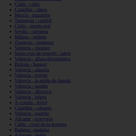
Cádiz - cádiz
Castellón - altura
Murcia - mazarrón
Tarragona - calafell
Cádiz - puerto-real
Sevilla - carmona
Málaga - málaga
Zaragoza - zaragoza
Valencia - manises
Santa-cruz-de-tenerife - adeje
Valencia - alfara-del-patriarca
Bizkaia - basauri
Valencia - alaquàs
Valencia - torrent
Valencia - la-pobla-de-farnals
Valencia - gandia
Valencia - alboraya
Valencia - bétera
A-coruña - ferrol
Castellón - cabanes
Valencia - godella
Alicante - torrevieja
Cádiz - conil-de-la-frontera
Badajoz - badajoz
Albacete - hellín