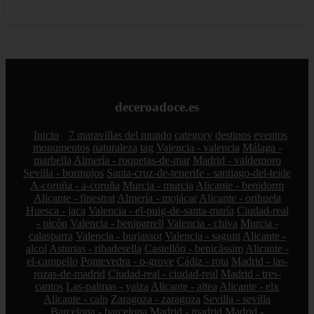
deceroadoce.es
Inicio
7 maravillas del mundo
category
destinos
eventos
monumentos
naturaleza
tag
Valencia - valencia
Málaga -
marbella
Almería - roquetas-de-mar
Madrid - valdemoro
Sevilla - bormujos
Santa-cruz-de-tenerife - santiago-del-teide
A-coruña - a-coruña
Murcia - murcia
Alicante - benidorm
Alicante - finestrat
Almería - mojácar
Alicante - orihuela
Huesca - jaca
Valencia - el-puig-de-santa-maría
Ciudad-real
- picón
Valencia - beniparrell
Valencia - chiva
Murcia -
calasparra
Valencia - burjassot
Valencia - sagunt
Alicante -
alcoi
Asturias - ribadesella
Castellón - benicàssim
Alicante -
el-campello
Pontevedra - o-grove
Cádiz - rota
Madrid - las-
rozas-de-madrid
Ciudad-real - ciudad-real
Madrid - tres-
cantos
Las-palmas - yaiza
Alicante - altea
Alicante - elx
Alicante - calp
Zaragoza - zaragoza
Sevilla - sevilla
Barcelona - barcelona
Madrid - madrid
Madrid -