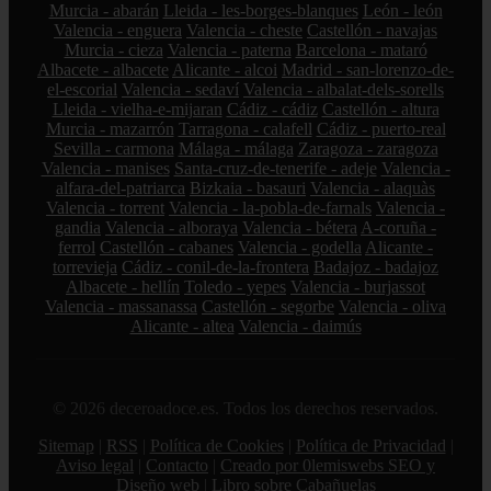
Murcia - abarán
Lleida - les-borges-blanques
León - león
Valencia - enguera
Valencia - cheste
Castellón - navajas
Murcia - cieza
Valencia - paterna
Barcelona - mataró
Albacete - albacete
Alicante - alcoi
Madrid - san-lorenzo-de-
el-escorial
Valencia - sedaví
Valencia - albalat-dels-sorells
Lleida - vielha-e-mijaran
Cádiz - cádiz
Castellón - altura
Murcia - mazarrón
Tarragona - calafell
Cádiz - puerto-real
Sevilla - carmona
Málaga - málaga
Zaragoza - zaragoza
Valencia - manises
Santa-cruz-de-tenerife - adeje
Valencia -
alfara-del-patriarca
Bizkaia - basauri
Valencia - alaquàs
Valencia - torrent
Valencia - la-pobla-de-farnals
Valencia -
gandia
Valencia - alboraya
Valencia - bétera
A-coruña -
ferrol
Castellón - cabanes
Valencia - godella
Alicante -
torrevieja
Cádiz - conil-de-la-frontera
Badajoz - badajoz
Albacete - hellín
Toledo - yepes
Valencia - burjassot
Valencia - massanassa
Castellón - segorbe
Valencia - oliva
Alicante - altea
Valencia - daimús
© 2026 deceroadoce.es. Todos los derechos reservados.
Sitemap
|
RSS
|
Política de Cookies
|
Política de Privacidad
|
Aviso legal
|
Contacto
|
Creado por 0lemiswebs SEO y
Diseño web
|
Libro sobre Cabañuelas