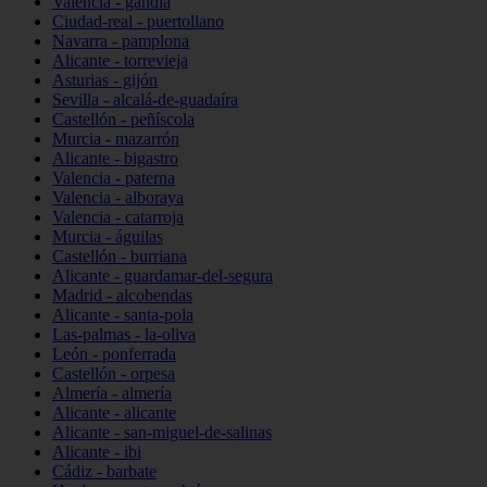
Valencia - gandia
Ciudad-real - puertollano
Navarra - pamplona
Alicante - torrevieja
Asturias - gijón
Sevilla - alcalá-de-guadaíra
Castellón - peñíscola
Murcia - mazarrón
Alicante - bigastro
Valencia - paterna
Valencia - alboraya
Valencia - catarroja
Murcia - águilas
Castellón - burriana
Alicante - guardamar-del-segura
Madrid - alcobendas
Alicante - santa-pola
Las-palmas - la-oliva
León - ponferrada
Castellón - orpesa
Almería - almería
Alicante - alicante
Alicante - san-miguel-de-salinas
Alicante - ibi
Cádiz - barbate