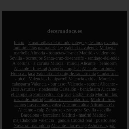
deceroadoce.es
Inicio
7 maravillas del mundo
category
destinos
eventos
monumentos
naturaleza
tag
Valencia - valencia
Málaga -
marbella
Almería - roquetas-de-mar
Madrid - valdemoro
Sevilla - bormujos
Santa-cruz-de-tenerife - santiago-del-teide
A-coruña - a-coruña
Murcia - murcia
Alicante - benidorm
Alicante - finestrat
Almería - mojácar
Alicante - orihuela
Huesca - jaca
Valencia - el-puig-de-santa-maría
Ciudad-real
- picón
Valencia - beniparrell
Valencia - chiva
Murcia -
calasparra
Valencia - burjassot
Valencia - sagunt
Alicante -
alcoi
Asturias - ribadesella
Castellón - benicàssim
Alicante -
el-campello
Pontevedra - o-grove
Cádiz - rota
Madrid - las-
rozas-de-madrid
Ciudad-real - ciudad-real
Madrid - tres-
cantos
Las-palmas - yaiza
Alicante - altea
Alicante - elx
Alicante - calp
Zaragoza - zaragoza
Sevilla - sevilla
Barcelona - barcelona
Madrid - madrid
Madrid -
majadahonda
Valencia - gandia
Ciudad-real - puertollano
Navarra - pamplona
Alicante - torrevieja
Asturias - gijón