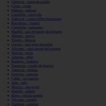
Valencia - quart-de-poblet
Ceuta - ceuta
Málaga - málaga
Castellón - moncofa
Valencia - canet-d39en-berenguer
Barcelona - mataró
Cantabria - santander
Madrid - san-fernando-de-henares
Málaga - torrox
Toledo - illescas
Girona - sant-pere-pescador
Alicante - sant-vicent-del-raspeig
Murcia - yecla
Almería - níjar
Badajoz - badajoz
Zaragoza - cuarte-de-huerva
Valencia - mislata
Segovia - segovia
Cádiz - los-barrios
Jaén - jaén
Murcia - san-javier
Madrid - griñón
álava - vitoria-gasteiz
Alicante - rojales
Ourense - ourense