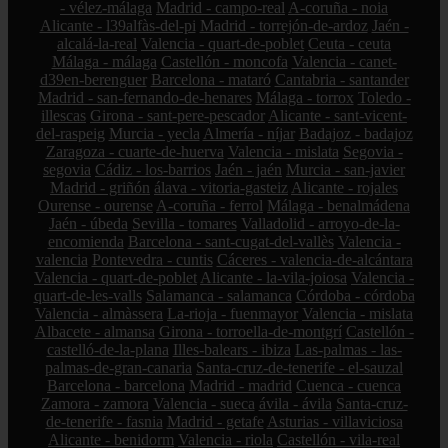
- vélez-málaga
Madrid - campo-real
A-coruña - noia
Alicante - l39alfàs-del-pi
Madrid - torrejón-de-ardoz
Jaén -
alcalá-la-real
Valencia - quart-de-poblet
Ceuta - ceuta
Málaga - málaga
Castellón - moncofa
Valencia - canet-
d39en-berenguer
Barcelona - mataró
Cantabria - santander
Madrid - san-fernando-de-henares
Málaga - torrox
Toledo -
illescas
Girona - sant-pere-pescador
Alicante - sant-vicent-
del-raspeig
Murcia - yecla
Almería - níjar
Badajoz - badajoz
Zaragoza - cuarte-de-huerva
Valencia - mislata
Segovia -
segovia
Cádiz - los-barrios
Jaén - jaén
Murcia - san-javier
Madrid - griñón
álava - vitoria-gasteiz
Alicante - rojales
Ourense - ourense
A-coruña - ferrol
Málaga - benalmádena
Jaén - úbeda
Sevilla - tomares
Valladolid - arroyo-de-la-
encomienda
Barcelona - sant-cugat-del-vallès
Valencia -
valencia
Pontevedra - cuntis
Cáceres - valencia-de-alcántara
Valencia - quart-de-poblet
Alicante - la-vila-joiosa
Valencia -
quart-de-les-valls
Salamanca - salamanca
Córdoba - córdoba
Valencia - almàssera
La-rioja - fuenmayor
Valencia - mislata
Albacete - almansa
Girona - torroella-de-montgrí
Castellón -
castelló-de-la-plana
Illes-balears - ibiza
Las-palmas - las-
palmas-de-gran-canaria
Santa-cruz-de-tenerife - el-sauzal
Barcelona - barcelona
Madrid - madrid
Cuenca - cuenca
Zamora - zamora
Valencia - sueca
ávila - ávila
Santa-cruz-
de-tenerife - fasnia
Madrid - getafe
Asturias - villaviciosa
Alicante - benidorm
Valencia - riola
Castellón - vila-real