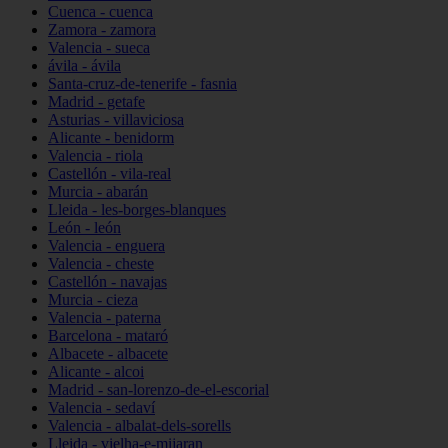
Cuenca - cuenca
Zamora - zamora
Valencia - sueca
ávila - ávila
Santa-cruz-de-tenerife - fasnia
Madrid - getafe
Asturias - villaviciosa
Alicante - benidorm
Valencia - riola
Castellón - vila-real
Murcia - abarán
Lleida - les-borges-blanques
León - león
Valencia - enguera
Valencia - cheste
Castellón - navajas
Murcia - cieza
Valencia - paterna
Barcelona - mataró
Albacete - albacete
Alicante - alcoi
Madrid - san-lorenzo-de-el-escorial
Valencia - sedaví
Valencia - albalat-dels-sorells
Lleida - vielha-e-mijaran