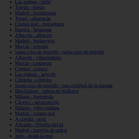
Las-palmas - telde
Toledo - toledo
Madrid - fuenlabrada
Teruel - albarracín
Ciudad-real - miguelturra
Huesca - benasque
Albacete - albacete
Madrid - bustarviejo
Murcia - cehegín
Santa-cruz-de-tenerife - santa-cruz-de-tenerife
Albacete - villarrobledo
Murcia - cartagena
Cuenca - cuenca
Las-palmas - arrecife
Córdoba - córdoba
Santa-cruz-de-tenerife - san-cristóbal-de-la-laguna
Illes-balears - palma-de-mallorca
Málaga - fuengirola
Cáceres - navaconcejo
Málaga - vélez-málaga
Madrid - campo-real
A-coruña - noia
Alicante - l39alfàs-del-pi
Madrid - torrejón-de-ardoz
Jaén - alcalá-la-real