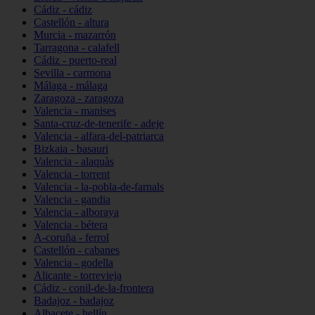
Cádiz - cádiz
Castellón - altura
Murcia - mazarrón
Tarragona - calafell
Cádiz - puerto-real
Sevilla - carmona
Málaga - málaga
Zaragoza - zaragoza
Valencia - manises
Santa-cruz-de-tenerife - adeje
Valencia - alfara-del-patriarca
Bizkaia - basauri
Valencia - alaquàs
Valencia - torrent
Valencia - la-pobla-de-farnals
Valencia - gandia
Valencia - alboraya
Valencia - bétera
A-coruña - ferrol
Castellón - cabanes
Valencia - godella
Alicante - torrevieja
Cádiz - conil-de-la-frontera
Badajoz - badajoz
Albacete - hellín