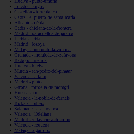
Huelva - punta-umbría
Toledo - bargas
Castellón - torreblanca
Cádiz - el-puerto-de-santa-maría
Alicante - dénia
Cádiz - chiclana-de-la-frontera
Madrid - paracuellos-de-jarama
Lleida - lleida
Madrid - lozoya
Málaga - rincón-de-la-victoria
Granada - moraleda-de-zafayona
Badajoz - mérida
Huelva - huelva
Murcia - san-pedro-del-pinatar
Valencia - alfafar
Madrid - pinto
Girona - torroella-de-montgrí
Huesca - torla
Valencia - la-pobla-de-farnals
Bizkaia - bilbao
Salamanca - salamanca
Valencia - l39eliana
Madrid - villaviciosa-de-odón
Valencia - requena
Málaga - algarrobo