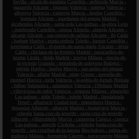
Sevilla - alcalá-de-guadaíra
Castellón - peñíscola
Murcia -
mazarrón
Alicante - bigastro
Valencia - paterna
Valencia -
alboraya
Valencia - catarroja
Murcia - águilas
Castellón -
burriana
Alicante - guardamar-del-segura
Madrid -
alcobendas
Alicante - santa-pola
Las-palmas - la-oliva
León
- ponferrada
Castellón - orpesa
Almería - almería
Alicante -
alicante
Alicante - san-miguel-de-salinas
Alicante - ibi
Cádiz
- barbate
Huelva - punta-umbría
Toledo - bargas
Castellón -
torreblanca
Cádiz - el-puerto-de-santa-maría
Alicante - dénia
Cádiz - chiclana-de-la-frontera
Madrid - paracuellos-de-
jarama
Lleida - lleida
Madrid - lozoya
Málaga - rincón-de-
la-victoria
Granada - moraleda-de-zafayona
Badajoz -
mérida
Huelva - huelva
Murcia - san-pedro-del-pinatar
Valencia - alfafar
Madrid - pinto
Girona - torroella-de-
montgrí
Huesca - torla
Valencia - la-pobla-de-farnals
Bizkaia
- bilbao
Salamanca - salamanca
Valencia - l39eliana
Madrid
- villaviciosa-de-odón
Valencia - requena
Málaga - algarrobo
Las-palmas - telde
Toledo - toledo
Madrid - fuenlabrada
Teruel - albarracín
Ciudad-real - miguelturra
Huesca -
benasque
Albacete - albacete
Madrid - bustarviejo
Murcia -
cehegín
Santa-cruz-de-tenerife - santa-cruz-de-tenerife
Albacete - villarrobledo
Murcia - cartagena
Cuenca - cuenca
Las-palmas - arrecife
Córdoba - córdoba
Santa-cruz-de-
tenerife - san-cristóbal-de-la-laguna
Illes-balears - palma-de-
mallorca
Málaga - fuengirola
Cáceres - navaconcejo
Málaga