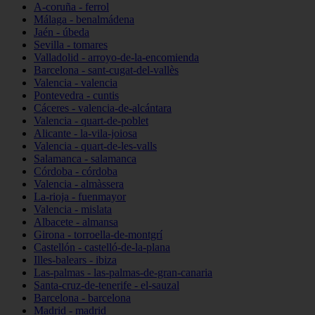
A-coruña - ferrol
Málaga - benalmádena
Jaén - úbeda
Sevilla - tomares
Valladolid - arroyo-de-la-encomienda
Barcelona - sant-cugat-del-vallès
Valencia - valencia
Pontevedra - cuntis
Cáceres - valencia-de-alcántara
Valencia - quart-de-poblet
Alicante - la-vila-joiosa
Valencia - quart-de-les-valls
Salamanca - salamanca
Córdoba - córdoba
Valencia - almàssera
La-rioja - fuenmayor
Valencia - mislata
Albacete - almansa
Girona - torroella-de-montgrí
Castellón - castelló-de-la-plana
Illes-balears - ibiza
Las-palmas - las-palmas-de-gran-canaria
Santa-cruz-de-tenerife - el-sauzal
Barcelona - barcelona
Madrid - madrid