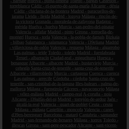
- barbate
Huelva - punta-umbría
Toledo - bargas
Castellón -
torreblanca
Cádiz - el-puerto-de-santa-maría
Alicante - dénia
Cádiz - chiclana-de-la-frontera
Madrid - paracuellos-de-
jarama
Lleida - lleida
Madrid - lozoya
Málaga - rincón-de-
la-victoria
Granada - moraleda-de-zafayona
Badajoz -
mérida
Huelva - huelva
Murcia - san-pedro-del-pinatar
Valencia - alfafar
Madrid - pinto
Girona - torroella-de-
montgrí
Huesca - torla
Valencia - la-pobla-de-farnals
Bizkaia
- bilbao
Salamanca - salamanca
Valencia - l39eliana
Madrid
- villaviciosa-de-odón
Valencia - requena
Málaga - algarrobo
Las-palmas - telde
Toledo - toledo
Madrid - fuenlabrada
Teruel - albarracín
Ciudad-real - miguelturra
Huesca -
benasque
Albacete - albacete
Madrid - bustarviejo
Murcia -
cehegín
Santa-cruz-de-tenerife - santa-cruz-de-tenerife
Albacete - villarrobledo
Murcia - cartagena
Cuenca - cuenca
Las-palmas - arrecife
Córdoba - córdoba
Santa-cruz-de-
tenerife - san-cristóbal-de-la-laguna
Illes-balears - palma-de-
mallorca
Málaga - fuengirola
Cáceres - navaconcejo
Málaga
- vélez-málaga
Madrid - campo-real
A-coruña - noia
Alicante - l39alfàs-del-pi
Madrid - torrejón-de-ardoz
Jaén -
alcalá-la-real
Valencia - quart-de-poblet
Ceuta - ceuta
Málaga - málaga
Castellón - moncofa
Valencia - canet-
d39en-berenguer
Barcelona - mataró
Cantabria - santander
Madrid - san-fernando-de-henares
Málaga - torrox
Toledo -
illescas
Girona - sant-pere-pescador
Alicante - sant-vicent-