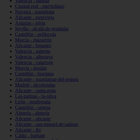
Valencia - gandia
Ciudad-real - puertollano
Navarra - pamplona
Alicante - torrevieja
Asturias - gijón
Sevilla - alcalá-de-guadaíra
Castellón - peñíscola
Murcia - mazarrón
Alicante - bigastro
Valencia - paterna
Valencia - alboraya
Valencia - catarroja
Murcia - águilas
Castellón - burriana
Alicante - guardamar-del-segura
Madrid - alcobendas
Alicante - santa-pola
Las-palmas - la-oliva
León - ponferrada
Castellón - orpesa
Almería - almería
Alicante - alicante
Alicante - san-miguel-de-salinas
Alicante - ibi
Cádiz - barbate