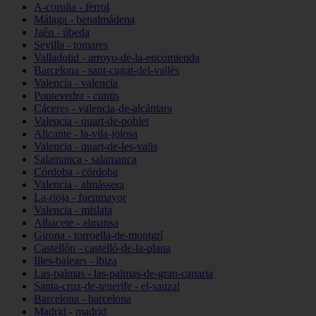
A-coruña - ferrol
Málaga - benalmádena
Jaén - úbeda
Sevilla - tomares
Valladolid - arroyo-de-la-encomienda
Barcelona - sant-cugat-del-vallès
Valencia - valencia
Pontevedra - cuntis
Cáceres - valencia-de-alcántara
Valencia - quart-de-poblet
Alicante - la-vila-joiosa
Valencia - quart-de-les-valls
Salamanca - salamanca
Córdoba - córdoba
Valencia - almàssera
La-rioja - fuenmayor
Valencia - mislata
Albacete - almansa
Girona - torroella-de-montgrí
Castellón - castelló-de-la-plana
Illes-balears - ibiza
Las-palmas - las-palmas-de-gran-canaria
Santa-cruz-de-tenerife - el-sauzal
Barcelona - barcelona
Madrid - madrid