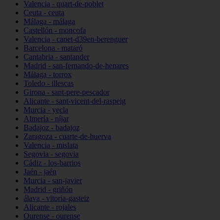
Valencia - quart-de-poblet
Ceuta - ceuta
Málaga - málaga
Castellón - moncofa
Valencia - canet-d39en-berenguer
Barcelona - mataró
Cantabria - santander
Madrid - san-fernando-de-henares
Málaga - torrox
Toledo - illescas
Girona - sant-pere-pescador
Alicante - sant-vicent-del-raspeig
Murcia - yecla
Almería - níjar
Badajoz - badajoz
Zaragoza - cuarte-de-huerva
Valencia - mislata
Segovia - segovia
Cádiz - los-barrios
Jaén - jaén
Murcia - san-javier
Madrid - griñón
álava - vitoria-gasteiz
Alicante - rojales
Ourense - ourense