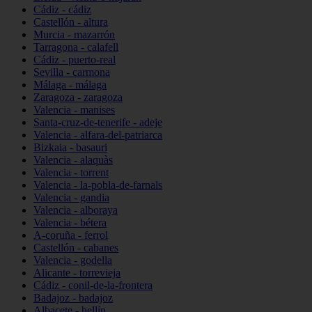
Cádiz - cádiz
Castellón - altura
Murcia - mazarrón
Tarragona - calafell
Cádiz - puerto-real
Sevilla - carmona
Málaga - málaga
Zaragoza - zaragoza
Valencia - manises
Santa-cruz-de-tenerife - adeje
Valencia - alfara-del-patriarca
Bizkaia - basauri
Valencia - alaquàs
Valencia - torrent
Valencia - la-pobla-de-farnals
Valencia - gandia
Valencia - alboraya
Valencia - bétera
A-coruña - ferrol
Castellón - cabanes
Valencia - godella
Alicante - torrevieja
Cádiz - conil-de-la-frontera
Badajoz - badajoz
Albacete - hellín