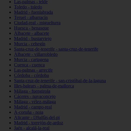
Las-palmas - telde
Toledo - toledo
Madrid - fuenlabrada
Teruel - albarracín
Ciudad-real - miguelturra
Huesca - benasque
Albacete - albacete
Madrid - bustarviejo
Murcia - cehegín
Santa-cruz-de-tenerife - santa-cruz-de-tenerife
Albacete - villarrobledo
Murcia - cartagena
Cuenca - cuenca
Las-palmas - arrecife
Córdoba - córdoba
Santa-cruz-de-tenerife - san-cristóbal-de-la-laguna
Illes-balears - palma-de-mallorca
Málaga - fuengirola
Cáceres - navaconcejo
Málaga - vélez-málaga
Madrid - campo-real
A-coruña - noia
Alicante - l39alfàs-del-pi
Madrid - torrejón-de-ardoz
Jaén - alcalá-la-real