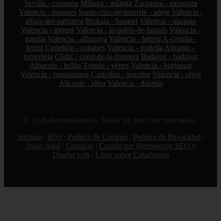
Sevilla - carmona
Málaga - málaga
Zaragoza - zaragoza
Valencia - manises
Santa-cruz-de-tenerife - adeje
Valencia -
alfara-del-patriarca
Bizkaia - basauri
Valencia - alaquàs
Valencia - torrent
Valencia - la-pobla-de-farnals
Valencia -
gandia
Valencia - alboraya
Valencia - bétera
A-coruña -
ferrol
Castellón - cabanes
Valencia - godella
Alicante -
torrevieja
Cádiz - conil-de-la-frontera
Badajoz - badajoz
Albacete - hellín
Toledo - yepes
Valencia - burjassot
Valencia - massanassa
Castellón - segorbe
Valencia - oliva
Alicante - altea
Valencia - daimús
© 2026 deceroadoce.es. Todos los derechos reservados.
Sitemap
|
RSS
|
Política de Cookies
|
Política de Privacidad
|
Aviso legal
|
Contacto
|
Creado por 0lemiswebs SEO y
Diseño web
|
Libro sobre Cabañuelas