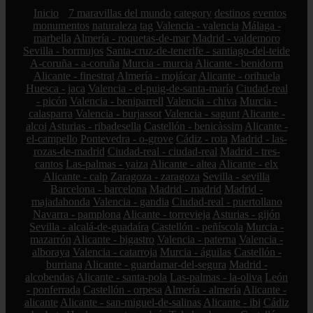
Inicio
7 maravillas del mundo
category
destinos
eventos
monumentos
naturaleza
tag
Valencia - valencia
Málaga -
marbella
Almería - roquetas-de-mar
Madrid - valdemoro
Sevilla - bormujos
Santa-cruz-de-tenerife - santiago-del-teide
A-coruña - a-coruña
Murcia - murcia
Alicante - benidorm
Alicante - finestrat
Almería - mojácar
Alicante - orihuela
Huesca - jaca
Valencia - el-puig-de-santa-maría
Ciudad-real
- picón
Valencia - beniparrell
Valencia - chiva
Murcia -
calasparra
Valencia - burjassot
Valencia - sagunt
Alicante -
alcoi
Asturias - ribadesella
Castellón - benicàssim
Alicante -
el-campello
Pontevedra - o-grove
Cádiz - rota
Madrid - las-
rozas-de-madrid
Ciudad-real - ciudad-real
Madrid - tres-
cantos
Las-palmas - yaiza
Alicante - altea
Alicante - elx
Alicante - calp
Zaragoza - zaragoza
Sevilla - sevilla
Barcelona - barcelona
Madrid - madrid
Madrid -
majadahonda
Valencia - gandia
Ciudad-real - puertollano
Navarra - pamplona
Alicante - torrevieja
Asturias - gijón
Sevilla - alcalá-de-guadaíra
Castellón - peñíscola
Murcia -
mazarrón
Alicante - bigastro
Valencia - paterna
Valencia -
alboraya
Valencia - catarroja
Murcia - águilas
Castellón -
burriana
Alicante - guardamar-del-segura
Madrid -
alcobendas
Alicante - santa-pola
Las-palmas - la-oliva
León
- ponferrada
Castellón - orpesa
Almería - almería
Alicante -
alicante
Alicante - san-miguel-de-salinas
Alicante - ibi
Cádiz