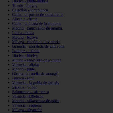
Huelva - punta-umbría
Toledo - bargas
Castellón - torreblanca
Cádiz - el-puerto-de-santa-maría
Alicante - dénia
Cádiz - chiclana-de-la-frontera
Madrid - paracuellos-de-jarama
Lleida - lleida
Madrid - lozoya
Málaga - rincón-de-la-victoria
Granada - moraleda-de-zafayona
Badajoz - mérida
Huelva - huelva
Murcia - san-pedro-del-pinatar
Valencia - alfafar
Madrid - pinto
Girona - torroella-de-montgrí
Huesca - torla
Valencia - la-pobla-de-farnals
Bizkaia - bilbao
Salamanca - salamanca
Valencia - l39eliana
Madrid - villaviciosa-de-odón
Valencia - requena
Málaga - algarrobo