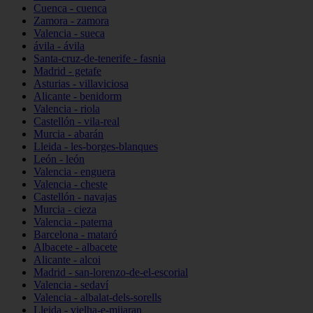
Cuenca - cuenca
Zamora - zamora
Valencia - sueca
ávila - ávila
Santa-cruz-de-tenerife - fasnia
Madrid - getafe
Asturias - villaviciosa
Alicante - benidorm
Valencia - riola
Castellón - vila-real
Murcia - abarán
Lleida - les-borges-blanques
León - león
Valencia - enguera
Valencia - cheste
Castellón - navajas
Murcia - cieza
Valencia - paterna
Barcelona - mataró
Albacete - albacete
Alicante - alcoi
Madrid - san-lorenzo-de-el-escorial
Valencia - sedaví
Valencia - albalat-dels-sorells
Lleida - vielha-e-mijaran