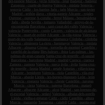
del-raspeig
Murcia - yecla
Almería - níjar
Badajoz - badajoz
Zaragoza - cuarte-de-huerva
Valencia - mislata
Segovia -
segovia
Cádiz - los-barrios
Jaén - jaén
Murcia - san-javier
Madrid - griñón
álava - vitoria-gasteiz
Alicante - rojales
Ourense - ourense
A-coruña - ferrol
Málaga - benalmádena
Jaén - úbeda
Sevilla - tomares
Valladolid - arroyo-de-la-
encomienda
Barcelona - sant-cugat-del-vallès
Valencia -
valencia
Pontevedra - cuntis
Cáceres - valencia-de-alcántara
Valencia - quart-de-poblet
Alicante - la-vila-joiosa
Valencia -
quart-de-les-valls
Salamanca - salamanca
Córdoba - córdoba
Valencia - almàssera
La-rioja - fuenmayor
Valencia - mislata
Albacete - almansa
Girona - torroella-de-montgrí
Castellón -
castelló-de-la-plana
Illes-balears - ibiza
Las-palmas - las-
palmas-de-gran-canaria
Santa-cruz-de-tenerife - el-sauzal
Barcelona - barcelona
Madrid - madrid
Cuenca - cuenca
Zamora - zamora
Valencia - sueca
ávila - ávila
Santa-cruz-
de-tenerife - fasnia
Madrid - getafe
Asturias - villaviciosa
Alicante - benidorm
Valencia - riola
Castellón - vila-real
Murcia - abarán
Lleida - les-borges-blanques
León - león
Valencia - enguera
Valencia - cheste
Castellón - navajas
Murcia - cieza
Valencia - paterna
Barcelona - mataró
Albacete - albacete
Alicante - alcoi
Madrid - san-lorenzo-de-
el-escorial
Valencia - sedaví
Valencia - albalat-dels-sorells
Lleida - vielha-e-mijaran
Cádiz - cádiz
Castellón - altura
Murcia - mazarrón
Tarragona - calafell
Cádiz - puerto-real