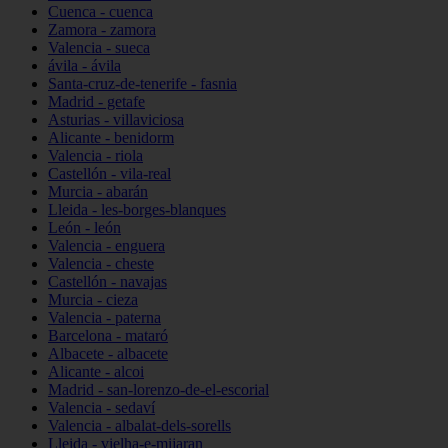
Cuenca - cuenca
Zamora - zamora
Valencia - sueca
ávila - ávila
Santa-cruz-de-tenerife - fasnia
Madrid - getafe
Asturias - villaviciosa
Alicante - benidorm
Valencia - riola
Castellón - vila-real
Murcia - abarán
Lleida - les-borges-blanques
León - león
Valencia - enguera
Valencia - cheste
Castellón - navajas
Murcia - cieza
Valencia - paterna
Barcelona - mataró
Albacete - albacete
Alicante - alcoi
Madrid - san-lorenzo-de-el-escorial
Valencia - sedaví
Valencia - albalat-dels-sorells
Lleida - vielha-e-mijaran