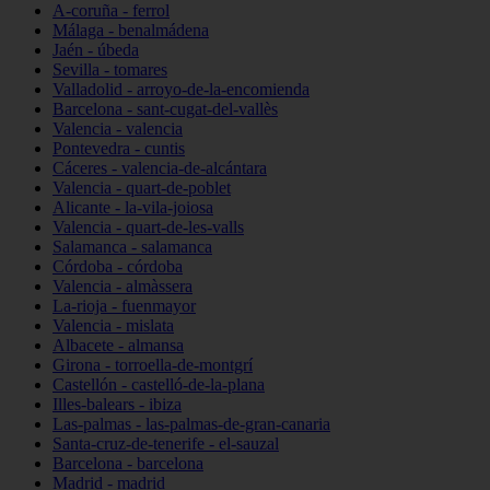
A-coruña - ferrol
Málaga - benalmádena
Jaén - úbeda
Sevilla - tomares
Valladolid - arroyo-de-la-encomienda
Barcelona - sant-cugat-del-vallès
Valencia - valencia
Pontevedra - cuntis
Cáceres - valencia-de-alcántara
Valencia - quart-de-poblet
Alicante - la-vila-joiosa
Valencia - quart-de-les-valls
Salamanca - salamanca
Córdoba - córdoba
Valencia - almàssera
La-rioja - fuenmayor
Valencia - mislata
Albacete - almansa
Girona - torroella-de-montgrí
Castellón - castelló-de-la-plana
Illes-balears - ibiza
Las-palmas - las-palmas-de-gran-canaria
Santa-cruz-de-tenerife - el-sauzal
Barcelona - barcelona
Madrid - madrid