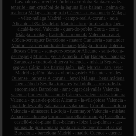
Las-palmas - arrecife
Córdoba - córdoba
Santa-cruz-de-
tenerife - san-cristóbal-de-la-laguna
Illes-balears - palma-de-
mallorca
Málaga - fuengirola
Cáceres - navaconcejo
Málaga
- vélez-málaga
Madrid - campo-real
A-coruña - noia
Alicante - l39alfàs-del-pi
Madrid - torrejón-de-ardoz
Jaén -
alcalá-la-real
Valencia - quart-de-poblet
Ceuta - ceuta
Málaga - málaga
Castellón - moncofa
Valencia - canet-
d39en-berenguer
Barcelona - mataró
Cantabria - santander
Madrid - san-fernando-de-henares
Málaga - torrox
Toledo -
illescas
Girona - sant-pere-pescador
Alicante - sant-vicent-
del-raspeig
Murcia - yecla
Almería - níjar
Badajoz - badajoz
Zaragoza - cuarte-de-huerva
Valencia - mislata
Segovia -
segovia
Cádiz - los-barrios
Jaén - jaén
Murcia - san-javier
Madrid - griñón
álava - vitoria-gasteiz
Alicante - rojales
Ourense - ourense
A-coruña - ferrol
Málaga - benalmádena
Jaén - úbeda
Sevilla - tomares
Valladolid - arroyo-de-la-
encomienda
Barcelona - sant-cugat-del-vallès
Valencia -
valencia
Pontevedra - cuntis
Cáceres - valencia-de-alcántara
Valencia - quart-de-poblet
Alicante - la-vila-joiosa
Valencia -
quart-de-les-valls
Salamanca - salamanca
Córdoba - córdoba
Valencia - almàssera
La-rioja - fuenmayor
Valencia - mislata
Albacete - almansa
Girona - torroella-de-montgrí
Castellón -
castelló-de-la-plana
Illes-balears - ibiza
Las-palmas - las-
palmas-de-gran-canaria
Santa-cruz-de-tenerife - el-sauzal
Barcelona - barcelona
Madrid - madrid
Cuenca - cuenca