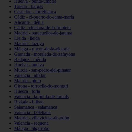
Huelva - punta-umbría
Toledo - bargas
Castellón - torreblanca
Cádiz - el-puerto-de-santa-maría
Alicante - dénia
Cádiz - chiclana-de-la-frontera
Madrid - paracuellos-de-jarama
Lleida - lleida
Madrid - lozoya
Málaga - rincón-de-la-victoria
Granada - moraleda-de-zafayona
Badajoz - mérida
Huelva - huelva
Murcia - san-pedro-del-pinatar
Valencia - alfafar
Madrid - pinto
Girona - torroella-de-montgrí
Huesca - torla
Valencia - la-pobla-de-farnals
Bizkaia - bilbao
Salamanca - salamanca
Valencia - l39eliana
Madrid - villaviciosa-de-odón
Valencia - requena
Málaga - algarrobo