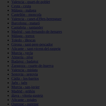
Valencia - quart-de-poblet
Ceuta - ceuta
Málaga - málaga
Castellón - moncofa
Valencia - canet-d39en-berenguer
Barcelona - mataró
Cantabria - santander
Madrid - san-fernando-de-henares
Málaga - torrox
Toledo - illescas
Girona - sant-pere-pescador
Alicante - sant-vicent-del-raspeig
Murcia - yecla
Almería - níjar
Badajoz - badajoz
Zaragoza - cuarte-de-huerva
Valencia - mislata
Segovia - segovia
Cádiz - los-barrios
Jaén - jaén
Murcia - san-javier
Madrid - griñón
álava - vitoria-gasteiz
Alicante - rojales
Ourense - ourense