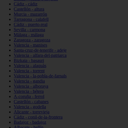
Cádiz - cádiz
Castellón - altura
Murcia - mazarrón
Tarragona - calafell
Cádiz - puerto-real
Sevilla - carmona
Málaga - málaga
Zaragoza - zaragoza
Valencia - manises
Santa-cruz-de-tenerife - adeje
Valencia - alfara-del-patriarca
Bizkaia - basauri
Valencia - alaquàs
Valencia - torrent
Valencia - la-pobla-de-farnals
Valencia - gandia
Valencia - alboraya
Valencia - bétera
A-coruña - ferrol
Castellón - cabanes
Valencia - godella
Alicante - torrevieja
Cádiz - conil-de-la-frontera
Badajoz - badajoz
Albacete - hellín