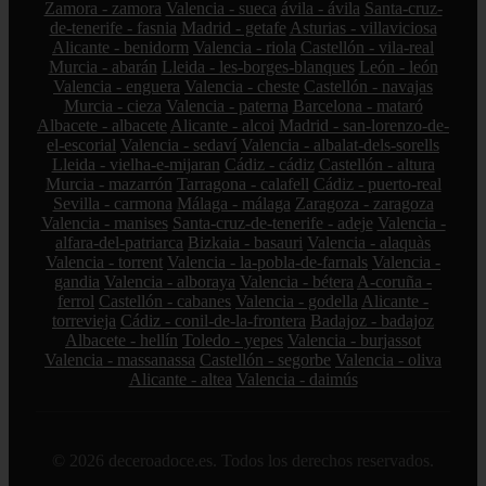
Zamora - zamora
Valencia - sueca
ávila - ávila
Santa-cruz-
de-tenerife - fasnia
Madrid - getafe
Asturias - villaviciosa
Alicante - benidorm
Valencia - riola
Castellón - vila-real
Murcia - abarán
Lleida - les-borges-blanques
León - león
Valencia - enguera
Valencia - cheste
Castellón - navajas
Murcia - cieza
Valencia - paterna
Barcelona - mataró
Albacete - albacete
Alicante - alcoi
Madrid - san-lorenzo-de-
el-escorial
Valencia - sedaví
Valencia - albalat-dels-sorells
Lleida - vielha-e-mijaran
Cádiz - cádiz
Castellón - altura
Murcia - mazarrón
Tarragona - calafell
Cádiz - puerto-real
Sevilla - carmona
Málaga - málaga
Zaragoza - zaragoza
Valencia - manises
Santa-cruz-de-tenerife - adeje
Valencia -
alfara-del-patriarca
Bizkaia - basauri
Valencia - alaquàs
Valencia - torrent
Valencia - la-pobla-de-farnals
Valencia -
gandia
Valencia - alboraya
Valencia - bétera
A-coruña -
ferrol
Castellón - cabanes
Valencia - godella
Alicante -
torrevieja
Cádiz - conil-de-la-frontera
Badajoz - badajoz
Albacete - hellín
Toledo - yepes
Valencia - burjassot
Valencia - massanassa
Castellón - segorbe
Valencia - oliva
Alicante - altea
Valencia - daimús
© 2026 deceroadoce.es. Todos los derechos reservados.