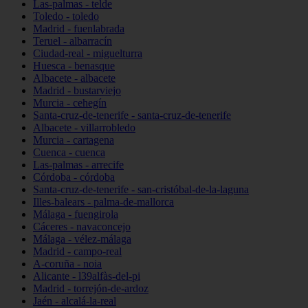
Las-palmas - telde
Toledo - toledo
Madrid - fuenlabrada
Teruel - albarracín
Ciudad-real - miguelturra
Huesca - benasque
Albacete - albacete
Madrid - bustarviejo
Murcia - cehegín
Santa-cruz-de-tenerife - santa-cruz-de-tenerife
Albacete - villarrobledo
Murcia - cartagena
Cuenca - cuenca
Las-palmas - arrecife
Córdoba - córdoba
Santa-cruz-de-tenerife - san-cristóbal-de-la-laguna
Illes-balears - palma-de-mallorca
Málaga - fuengirola
Cáceres - navaconcejo
Málaga - vélez-málaga
Madrid - campo-real
A-coruña - noia
Alicante - l39alfàs-del-pi
Madrid - torrejón-de-ardoz
Jaén - alcalá-la-real