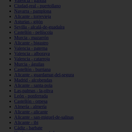
Valencia - gandia
Ciudad-real - puertollano
Navarra - pamplona
Alicante - torrevieja
Asturias - gijón
Sevilla - alcalá-de-guadaíra
Castellón - peñíscola
Murcia - mazarrón
Alicante - bigastro
Valencia - paterna
Valencia - alboraya
Valencia - catarroja
Murcia - águilas
Castellón - burriana
Alicante - guardamar-del-segura
Madrid - alcobendas
Alicante - santa-pola
Las-palmas - la-oliva
León - ponferrada
Castellón - orpesa
Almería - almería
Alicante - alicante
Alicante - san-miguel-de-salinas
Alicante - ibi
Cádiz - barbate