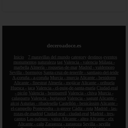
deceroadoce.es
Inicio
7 maravillas del mundo
category
destinos
eventos
monumentos
naturaleza
tag
Valencia - valencia
Málaga -
marbella
Almería - roquetas-de-mar
Madrid - valdemoro
Sevilla - bormujos
Santa-cruz-de-tenerife - santiago-del-teide
A-coruña - a-coruña
Murcia - murcia
Alicante - benidorm
Alicante - finestrat
Almería - mojácar
Alicante - orihuela
Huesca - jaca
Valencia - el-puig-de-santa-maría
Ciudad-real
- picón
Valencia - beniparrell
Valencia - chiva
Murcia -
calasparra
Valencia - burjassot
Valencia - sagunt
Alicante -
alcoi
Asturias - ribadesella
Castellón - benicàssim
Alicante -
el-campello
Pontevedra - o-grove
Cádiz - rota
Madrid - las-
rozas-de-madrid
Ciudad-real - ciudad-real
Madrid - tres-
cantos
Las-palmas - yaiza
Alicante - altea
Alicante - elx
Alicante - calp
Zaragoza - zaragoza
Sevilla - sevilla