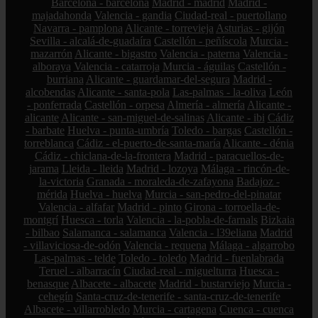
Barcelona - barcelona
Madrid - madrid
Madrid -
majadahonda
Valencia - gandia
Ciudad-real - puertollano
Navarra - pamplona
Alicante - torrevieja
Asturias - gijón
Sevilla - alcalá-de-guadaíra
Castellón - peñíscola
Murcia -
mazarrón
Alicante - bigastro
Valencia - paterna
Valencia -
alboraya
Valencia - catarroja
Murcia - águilas
Castellón -
burriana
Alicante - guardamar-del-segura
Madrid -
alcobendas
Alicante - santa-pola
Las-palmas - la-oliva
León
- ponferrada
Castellón - orpesa
Almería - almería
Alicante -
alicante
Alicante - san-miguel-de-salinas
Alicante - ibi
Cádiz
- barbate
Huelva - punta-umbría
Toledo - bargas
Castellón -
torreblanca
Cádiz - el-puerto-de-santa-maría
Alicante - dénia
Cádiz - chiclana-de-la-frontera
Madrid - paracuellos-de-
jarama
Lleida - lleida
Madrid - lozoya
Málaga - rincón-de-
la-victoria
Granada - moraleda-de-zafayona
Badajoz -
mérida
Huelva - huelva
Murcia - san-pedro-del-pinatar
Valencia - alfafar
Madrid - pinto
Girona - torroella-de-
montgrí
Huesca - torla
Valencia - la-pobla-de-farnals
Bizkaia
- bilbao
Salamanca - salamanca
Valencia - l39eliana
Madrid
- villaviciosa-de-odón
Valencia - requena
Málaga - algarrobo
Las-palmas - telde
Toledo - toledo
Madrid - fuenlabrada
Teruel - albarracín
Ciudad-real - miguelturra
Huesca -
benasque
Albacete - albacete
Madrid - bustarviejo
Murcia -
cehegín
Santa-cruz-de-tenerife - santa-cruz-de-tenerife
Albacete - villarrobledo
Murcia - cartagena
Cuenca - cuenca