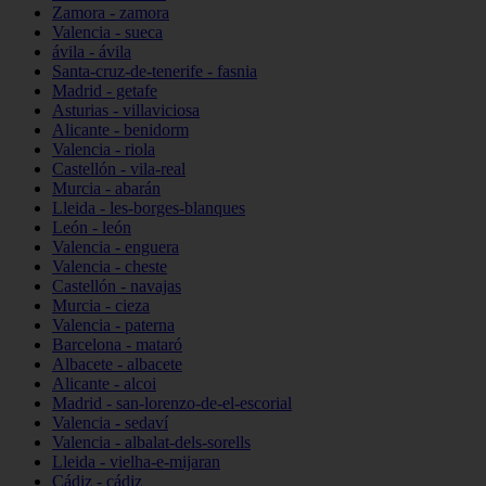
Zamora - zamora
Valencia - sueca
ávila - ávila
Santa-cruz-de-tenerife - fasnia
Madrid - getafe
Asturias - villaviciosa
Alicante - benidorm
Valencia - riola
Castellón - vila-real
Murcia - abarán
Lleida - les-borges-blanques
León - león
Valencia - enguera
Valencia - cheste
Castellón - navajas
Murcia - cieza
Valencia - paterna
Barcelona - mataró
Albacete - albacete
Alicante - alcoi
Madrid - san-lorenzo-de-el-escorial
Valencia - sedaví
Valencia - albalat-dels-sorells
Lleida - vielha-e-mijaran
Cádiz - cádiz