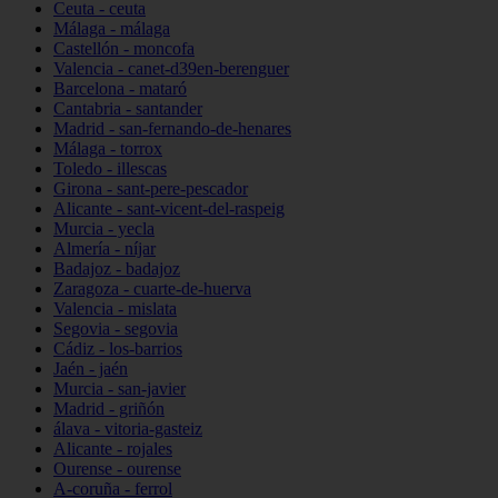
Ceuta - ceuta
Málaga - málaga
Castellón - moncofa
Valencia - canet-d39en-berenguer
Barcelona - mataró
Cantabria - santander
Madrid - san-fernando-de-henares
Málaga - torrox
Toledo - illescas
Girona - sant-pere-pescador
Alicante - sant-vicent-del-raspeig
Murcia - yecla
Almería - níjar
Badajoz - badajoz
Zaragoza - cuarte-de-huerva
Valencia - mislata
Segovia - segovia
Cádiz - los-barrios
Jaén - jaén
Murcia - san-javier
Madrid - griñón
álava - vitoria-gasteiz
Alicante - rojales
Ourense - ourense
A-coruña - ferrol