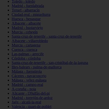
Toledo - toledo
Madrid - fuenlabrada
Teruel - albarracín
Ciudad-real - miguelturra
Huesca - benasque
Albacete - albacete
Madrid - bustarviejo
Murcia - cehegín
Santa-cruz-de-tenerife - santa-cruz-de-tenerife
Albacete - villarrobledo
Murcia - cartagena
Cuenca - cuenca
Las-palmas - arrecife
Córdoba - córdoba
Santa-cruz-de-tenerife - san-cristóbal-de-la-laguna
Illes-balears - palma-de-mallorca
Málaga - fuengirola
Cáceres - navaconcejo
Málaga - vélez-málaga
Madrid - campo-real
A-coruña - noia
Alicante - l39alfàs-del-pi
Madrid - torrejón-de-ardoz
Jaén - alcalá-la-real
Valencia - quart-de-poblet