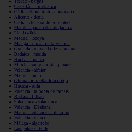
Toledo - bargas
Castellón - torreblanca
Cádiz - el-puerto-de-santa-maría
Alicante - dénia
Cádiz - chiclana-de-la-frontera
Madrid - paracuellos-de-jarama
Lleida - lleida
Madrid - lozoya
Málaga - rincón-de-la-victoria
Granada - moraleda-de-zafayona
Badajoz - mérida
Huelva - huelva
Murcia - san-pedro-del-pinatar
Valencia - alfafar
Madrid - pinto
Girona - torroella-de-montgrí
Huesca - torla
Valencia - la-pobla-de-farnals
Bizkaia - bilbao
Salamanca - salamanca
Valencia - l39eliana
Madrid - villaviciosa-de-odón
Valencia - requena
Málaga - algarrobo
Las-palmas - telde