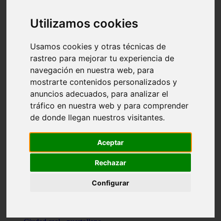
Valencia - beniparrell
Valencia - chiva
Utilizamos cookies
Murcia - calasparra
Valencia - burjassot
Valencia - sagunt
Usamos cookies y otras técnicas de
Alicante - alcoi
rastreo para mejorar tu experiencia de
Asturias - ribadesella
navegación en nuestra web, para
Castellón - benicàssim
Alicante - el-campello
mostrarte contenidos personalizados y
Pontevedra - o-grove
anuncios adecuados, para analizar el
Cádiz - rota
tráfico en nuestra web y para comprender
Madrid - las-rozas-de-madrid
Ciudad-real - ciudad-real
de donde llegan nuestros visitantes.
Madrid - tres-cantos
Las-palmas - yaiza
Alicante - altea
Aceptar
Alicante - elx
Alicante - calp
Rechazar
Zaragoza - zaragoza
Sevilla - sevilla
Configurar
Barcelona - barcelona
Madrid - madrid
Madrid - majadahonda
Valencia - gandia