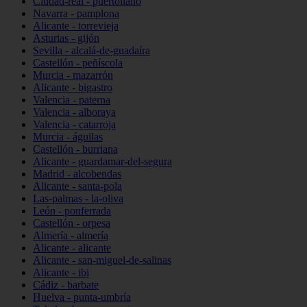
Ciudad-real - puertollano
Navarra - pamplona
Alicante - torrevieja
Asturias - gijón
Sevilla - alcalá-de-guadaíra
Castellón - peñíscola
Murcia - mazarrón
Alicante - bigastro
Valencia - paterna
Valencia - alboraya
Valencia - catarroja
Murcia - águilas
Castellón - burriana
Alicante - guardamar-del-segura
Madrid - alcobendas
Alicante - santa-pola
Las-palmas - la-oliva
León - ponferrada
Castellón - orpesa
Almería - almería
Alicante - alicante
Alicante - san-miguel-de-salinas
Alicante - ibi
Cádiz - barbate
Huelva - punta-umbría