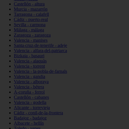
Castellón - altura
Murcia - mazarrón
Tarragona - calafell
Cádiz - puerto-real
Sevilla - carmona
Málaga - málaga
Zaragoza - zaragoza
Valencia - manises
Santa-cruz-de-tenerife - adeje
Valencia - alfara-del-patriarca
Bizkaia - basauri
Valencia - alaquàs
Valencia - torrent
Valencia - la-pobla-de-farnals
Valencia - gandia
Valencia - alboraya
Valencia - bétera
A-coruña - ferrol
Castellón - cabanes
Valencia - godella
Alicante - torrevieja
Cádiz - conil-de-la-frontera
Badajoz - badajoz
Albacete - hellín
Toledo - yepes