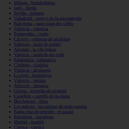
Málaga - benalmádena
Jaén - úbeda
Sevilla - tomares
Valladolid - arroyo-de-la-encomienda
Barcelona - sant-cugat-del-vallès
Valencia - valencia
Pontevedra - cuntis
Cáceres - valencia-de-alcántara
Valencia - quart-de-poblet
Alicante - la-vila-joiosa
Valencia - quart-de-les-valls
Salamanca - salamanca
Córdoba - córdoba
Valencia - almàssera
La-rioja - fuenmayor
Valencia - mislata
Albacete - almansa
Girona - torroella-de-montgrí
Castellón - castelló-de-la-plana
Illes-balears - ibiza
Las-palmas - las-palmas-de-gran-canaria
Santa-cruz-de-tenerife - el-sauzal
Barcelona - barcelona
Madrid - madrid
Cuenca - cuenca