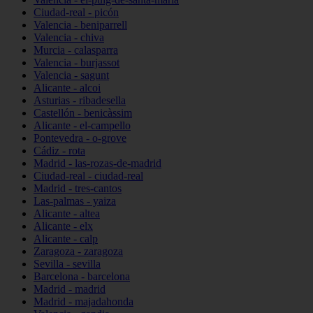
Ciudad-real - picón
Valencia - beniparrell
Valencia - chiva
Murcia - calasparra
Valencia - burjassot
Valencia - sagunt
Alicante - alcoi
Asturias - ribadesella
Castellón - benicàssim
Alicante - el-campello
Pontevedra - o-grove
Cádiz - rota
Madrid - las-rozas-de-madrid
Ciudad-real - ciudad-real
Madrid - tres-cantos
Las-palmas - yaiza
Alicante - altea
Alicante - elx
Alicante - calp
Zaragoza - zaragoza
Sevilla - sevilla
Barcelona - barcelona
Madrid - madrid
Madrid - majadahonda