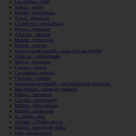
Las-palmas - telde
Toledo - toledo
Madrid - fuenlabrada
Teruel - albarracín
Ciudad-real - miguelturra
Huesca - benasque
Albacete - albacete
Madrid - bustarviejo
Murcia - cehegín
Santa-cruz-de-tenerife - santa-cruz-de-tenerife
Albacete - villarrobledo
Murcia - cartagena
Cuenca - cuenca
Las-palmas - arrecife
Córdoba - córdoba
Santa-cruz-de-tenerife - san-cristóbal-de-la-laguna
Illes-balears - palma-de-mallorca
Málaga - fuengirola
Cáceres - navaconcejo
Málaga - vélez-málaga
Madrid - campo-real
A-coruña - noia
Alicante - l39alfàs-del-pi
Madrid - torrejón-de-ardoz
Jaén - alcalá-la-real