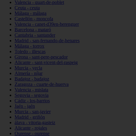
Valencia - quart-de-poblet
Ceuta - ceuta
Málaga - málaga
Castellón - moncofa
Valencia - canet-d39en-berenguer
Barcelona - mataró
Cantabria - santander
Madrid - san-fernando-de-henares
Málaga - torrox
Toledo - illescas
Girona - sant-pere-pescador
Alicante - sant-vicent-del-raspeig
Murcia - yecla
Almería - níjar
Badajoz - badajoz
Zaragoza - cuarte-de-huerva
Valencia - mislata
Segovia - segovia
Cádiz - los-barrios
Jaén - jaén
Murcia - san-javier
Madrid - griñón
álava - vitoria-gasteiz
Alicante - rojales
Ourense - ourense