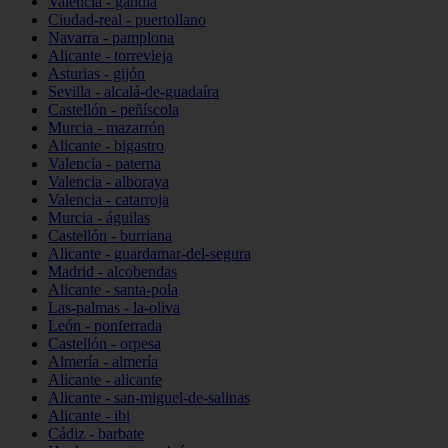
Valencia - gandia
Ciudad-real - puertollano
Navarra - pamplona
Alicante - torrevieja
Asturias - gijón
Sevilla - alcalá-de-guadaíra
Castellón - peñíscola
Murcia - mazarrón
Alicante - bigastro
Valencia - paterna
Valencia - alboraya
Valencia - catarroja
Murcia - águilas
Castellón - burriana
Alicante - guardamar-del-segura
Madrid - alcobendas
Alicante - santa-pola
Las-palmas - la-oliva
León - ponferrada
Castellón - orpesa
Almería - almería
Alicante - alicante
Alicante - san-miguel-de-salinas
Alicante - ibi
Cádiz - barbate