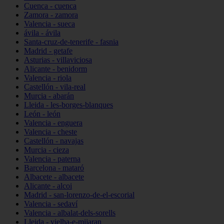
Cuenca - cuenca
Zamora - zamora
Valencia - sueca
ávila - ávila
Santa-cruz-de-tenerife - fasnia
Madrid - getafe
Asturias - villaviciosa
Alicante - benidorm
Valencia - riola
Castellón - vila-real
Murcia - abarán
Lleida - les-borges-blanques
León - león
Valencia - enguera
Valencia - cheste
Castellón - navajas
Murcia - cieza
Valencia - paterna
Barcelona - mataró
Albacete - albacete
Alicante - alcoi
Madrid - san-lorenzo-de-el-escorial
Valencia - sedaví
Valencia - albalat-dels-sorells
Lleida - vielha-e-mijaran