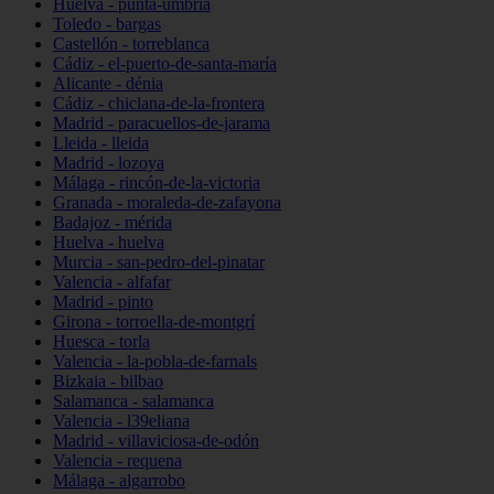
Huelva - punta-umbría
Toledo - bargas
Castellón - torreblanca
Cádiz - el-puerto-de-santa-maría
Alicante - dénia
Cádiz - chiclana-de-la-frontera
Madrid - paracuellos-de-jarama
Lleida - lleida
Madrid - lozoya
Málaga - rincón-de-la-victoria
Granada - moraleda-de-zafayona
Badajoz - mérida
Huelva - huelva
Murcia - san-pedro-del-pinatar
Valencia - alfafar
Madrid - pinto
Girona - torroella-de-montgrí
Huesca - torla
Valencia - la-pobla-de-farnals
Bizkaia - bilbao
Salamanca - salamanca
Valencia - l39eliana
Madrid - villaviciosa-de-odón
Valencia - requena
Málaga - algarrobo