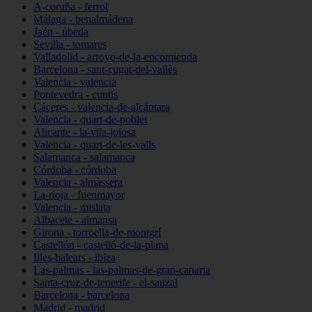
A-coruña - ferrol
Málaga - benalmádena
Jaén - úbeda
Sevilla - tomares
Valladolid - arroyo-de-la-encomienda
Barcelona - sant-cugat-del-vallès
Valencia - valencia
Pontevedra - cuntis
Cáceres - valencia-de-alcántara
Valencia - quart-de-poblet
Alicante - la-vila-joiosa
Valencia - quart-de-les-valls
Salamanca - salamanca
Córdoba - córdoba
Valencia - almàssera
La-rioja - fuenmayor
Valencia - mislata
Albacete - almansa
Girona - torroella-de-montgrí
Castellón - castelló-de-la-plana
Illes-balears - ibiza
Las-palmas - las-palmas-de-gran-canaria
Santa-cruz-de-tenerife - el-sauzal
Barcelona - barcelona
Madrid - madrid