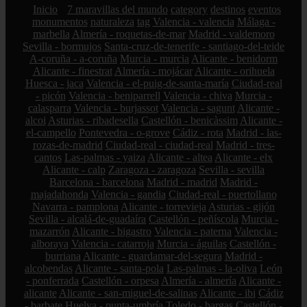
Inicio
7 maravillas del mundo
category
destinos
eventos
monumentos
naturaleza
tag
Valencia - valencia
Málaga -
marbella
Almería - roquetas-de-mar
Madrid - valdemoro
Sevilla - bormujos
Santa-cruz-de-tenerife - santiago-del-teide
A-coruña - a-coruña
Murcia - murcia
Alicante - benidorm
Alicante - finestrat
Almería - mojácar
Alicante - orihuela
Huesca - jaca
Valencia - el-puig-de-santa-maría
Ciudad-real
- picón
Valencia - beniparrell
Valencia - chiva
Murcia -
calasparra
Valencia - burjassot
Valencia - sagunt
Alicante -
alcoi
Asturias - ribadesella
Castellón - benicàssim
Alicante -
el-campello
Pontevedra - o-grove
Cádiz - rota
Madrid - las-
rozas-de-madrid
Ciudad-real - ciudad-real
Madrid - tres-
cantos
Las-palmas - yaiza
Alicante - altea
Alicante - elx
Alicante - calp
Zaragoza - zaragoza
Sevilla - sevilla
Barcelona - barcelona
Madrid - madrid
Madrid -
majadahonda
Valencia - gandia
Ciudad-real - puertollano
Navarra - pamplona
Alicante - torrevieja
Asturias - gijón
Sevilla - alcalá-de-guadaíra
Castellón - peñíscola
Murcia -
mazarrón
Alicante - bigastro
Valencia - paterna
Valencia -
alboraya
Valencia - catarroja
Murcia - águilas
Castellón -
burriana
Alicante - guardamar-del-segura
Madrid -
alcobendas
Alicante - santa-pola
Las-palmas - la-oliva
León
- ponferrada
Castellón - orpesa
Almería - almería
Alicante -
alicante
Alicante - san-miguel-de-salinas
Alicante - ibi
Cádiz
- barbate
Huelva - punta-umbría
Toledo - bargas
Castellón -