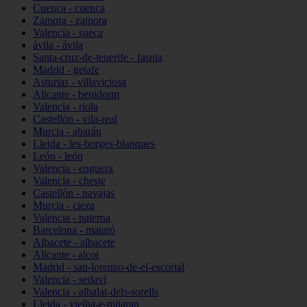
Cuenca - cuenca
Zamora - zamora
Valencia - sueca
ávila - ávila
Santa-cruz-de-tenerife - fasnia
Madrid - getafe
Asturias - villaviciosa
Alicante - benidorm
Valencia - riola
Castellón - vila-real
Murcia - abarán
Lleida - les-borges-blanques
León - león
Valencia - enguera
Valencia - cheste
Castellón - navajas
Murcia - cieza
Valencia - paterna
Barcelona - mataró
Albacete - albacete
Alicante - alcoi
Madrid - san-lorenzo-de-el-escorial
Valencia - sedaví
Valencia - albalat-dels-sorells
Lleida - vielha-e-mijaran