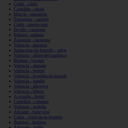
Cádiz - cádiz
Castellón - altura
Murcia - mazarrón
Tarragona - calafell
Cádiz - puerto-real
Sevilla - carmona
Málaga - málaga
Zaragoza - zaragoza
Valencia - manises
Santa-cruz-de-tenerife - adeje
Valencia - alfara-del-patriarca
Bizkaia - basauri
Valencia - alaquàs
Valencia - torrent
Valencia - la-pobla-de-farnals
Valencia - gandia
Valencia - alboraya
Valencia - bétera
A-coruña - ferrol
Castellón - cabanes
Valencia - godella
Alicante - torrevieja
Cádiz - conil-de-la-frontera
Badajoz - badajoz
Albacete - hellín