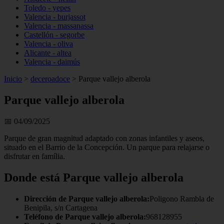
Toledo - yepes
Valencia - burjassot
Valencia - massanassa
Castellón - segorbe
Valencia - oliva
Alicante - altea
Valencia - daimús
Inicio
>
deceroadoce
>
Parque vallejo alberola
Parque vallejo alberola
📅 04/09/2025
Parque de gran magnitud adaptado con zonas infantiles y aseos,
situado en el Barrio de la Concepción. Un parque para relajarse o
disfrutar en família.
Donde está Parque vallejo alberola
Dirección de Parque vallejo alberola:
Poligono Rambla de
Benipila, s/n Cartagena
Teléfono de Parque vallejo alberola:
968128955