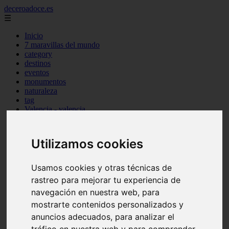
deceroadoce.es
☰
Inicio
7 maravillas del mundo
category
destinos
eventos
monumentos
naturaleza
tag
Valencia - valencia
Málaga - marbella
Almería - roquetas-de-mar
Madrid - valdemoro
Utilizamos cookies
Sevilla - bormujos
Santa-cruz-de-tenerife - santiago-del-teide
A-coruña - a-coruña
Usamos cookies y otras técnicas de
Murcia - murcia
rastreo para mejorar tu experiencia de
Alicante - benidorm
navegación en nuestra web, para
Alicante - finestrat
Almería - mojácar
mostrarte contenidos personalizados y
Alicante - orihuela
anuncios adecuados, para analizar el
Huesca - jaca
Valencia - el-puig-de-santa-maría