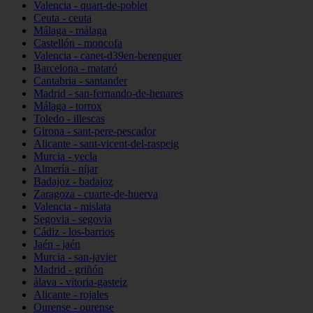
Valencia - quart-de-poblet
Ceuta - ceuta
Málaga - málaga
Castellón - moncofa
Valencia - canet-d39en-berenguer
Barcelona - mataró
Cantabria - santander
Madrid - san-fernando-de-henares
Málaga - torrox
Toledo - illescas
Girona - sant-pere-pescador
Alicante - sant-vicent-del-raspeig
Murcia - yecla
Almería - níjar
Badajoz - badajoz
Zaragoza - cuarte-de-huerva
Valencia - mislata
Segovia - segovia
Cádiz - los-barrios
Jaén - jaén
Murcia - san-javier
Madrid - griñón
álava - vitoria-gasteiz
Alicante - rojales
Ourense - ourense