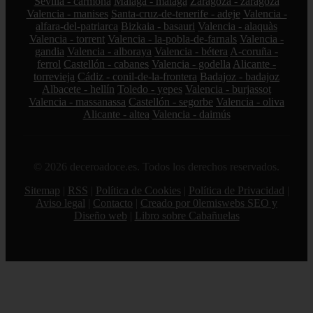
Sevilla - carmona
Málaga - málaga
Zaragoza - zaragoza
Valencia - manises
Santa-cruz-de-tenerife - adeje
Valencia -
alfara-del-patriarca
Bizkaia - basauri
Valencia - alaquàs
Valencia - torrent
Valencia - la-pobla-de-farnals
Valencia -
gandia
Valencia - alboraya
Valencia - bétera
A-coruña -
ferrol
Castellón - cabanes
Valencia - godella
Alicante -
torrevieja
Cádiz - conil-de-la-frontera
Badajoz - badajoz
Albacete - hellín
Toledo - yepes
Valencia - burjassot
Valencia - massanassa
Castellón - segorbe
Valencia - oliva
Alicante - altea
Valencia - daimús
© 2026 deceroadoce.es. Todos los derechos reservados.
Sitemap
|
RSS
|
Política de Cookies
|
Política de Privacidad
|
Aviso legal
|
Contacto
|
Creado por 0lemiswebs SEO y
Diseño web
|
Libro sobre Cabañuelas