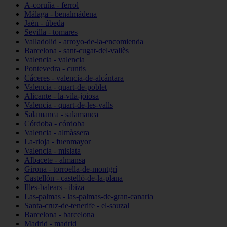
A-coruña - ferrol
Málaga - benalmádena
Jaén - úbeda
Sevilla - tomares
Valladolid - arroyo-de-la-encomienda
Barcelona - sant-cugat-del-vallès
Valencia - valencia
Pontevedra - cuntis
Cáceres - valencia-de-alcántara
Valencia - quart-de-poblet
Alicante - la-vila-joiosa
Valencia - quart-de-les-valls
Salamanca - salamanca
Córdoba - córdoba
Valencia - almàssera
La-rioja - fuenmayor
Valencia - mislata
Albacete - almansa
Girona - torroella-de-montgrí
Castellón - castelló-de-la-plana
Illes-balears - ibiza
Las-palmas - las-palmas-de-gran-canaria
Santa-cruz-de-tenerife - el-sauzal
Barcelona - barcelona
Madrid - madrid