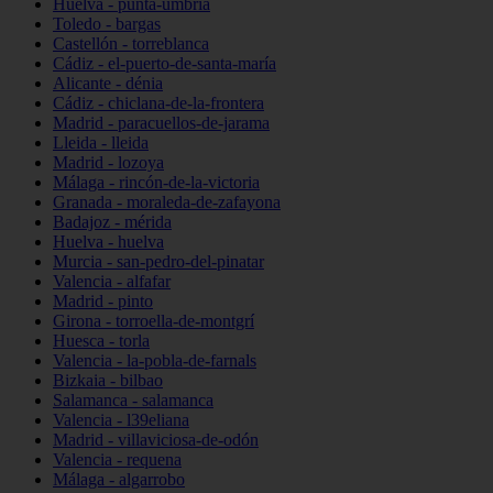
Huelva - punta-umbría
Toledo - bargas
Castellón - torreblanca
Cádiz - el-puerto-de-santa-maría
Alicante - dénia
Cádiz - chiclana-de-la-frontera
Madrid - paracuellos-de-jarama
Lleida - lleida
Madrid - lozoya
Málaga - rincón-de-la-victoria
Granada - moraleda-de-zafayona
Badajoz - mérida
Huelva - huelva
Murcia - san-pedro-del-pinatar
Valencia - alfafar
Madrid - pinto
Girona - torroella-de-montgrí
Huesca - torla
Valencia - la-pobla-de-farnals
Bizkaia - bilbao
Salamanca - salamanca
Valencia - l39eliana
Madrid - villaviciosa-de-odón
Valencia - requena
Málaga - algarrobo