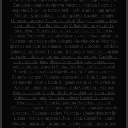
Zaragoza - cuarte-de-huerva
Valencia - mislata
Segovia -
segovia
Cádiz - los-barrios
Jaén - jaén
Murcia - san-javier
Madrid - griñón
álava - vitoria-gasteiz
Alicante - rojales
Ourense - ourense
A-coruña - ferrol
Málaga - benalmádena
Jaén - úbeda
Sevilla - tomares
Valladolid - arroyo-de-la-
encomienda
Barcelona - sant-cugat-del-vallès
Valencia -
valencia
Pontevedra - cuntis
Cáceres - valencia-de-alcántara
Valencia - quart-de-poblet
Alicante - la-vila-joiosa
Valencia -
quart-de-les-valls
Salamanca - salamanca
Córdoba - córdoba
Valencia - almàssera
La-rioja - fuenmayor
Valencia - mislata
Albacete - almansa
Girona - torroella-de-montgrí
Castellón -
castelló-de-la-plana
Illes-balears - ibiza
Las-palmas - las-
palmas-de-gran-canaria
Santa-cruz-de-tenerife - el-sauzal
Barcelona - barcelona
Madrid - madrid
Cuenca - cuenca
Zamora - zamora
Valencia - sueca
ávila - ávila
Santa-cruz-
de-tenerife - fasnia
Madrid - getafe
Asturias - villaviciosa
Alicante - benidorm
Valencia - riola
Castellón - vila-real
Murcia - abarán
Lleida - les-borges-blanques
León - león
Valencia - enguera
Valencia - cheste
Castellón - navajas
Murcia - cieza
Valencia - paterna
Barcelona - mataró
Albacete - albacete
Alicante - alcoi
Madrid - san-lorenzo-de-
el-escorial
Valencia - sedaví
Valencia - albalat-dels-sorells
Lleida - vielha-e-mijaran
Cádiz - cádiz
Castellón - altura
Murcia - mazarrón
Tarragona - calafell
Cádiz - puerto-real