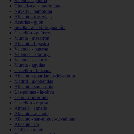
Valencia - gandia
Ciudad-real - puertollano
Navarra - pamplona
Alicante - torrevieja
Asturias - gijón
Sevilla - alcalá-de-guadaíra
Castellón - peñíscola
Murcia - mazarrón
Alicante - bigastro
Valencia - paterna
Valencia - alboraya
Valencia - catarroja
Murcia - águilas
Castellón - burriana
Alicante - guardamar-del-segura
Madrid - alcobendas
Alicante - santa-pola
Las-palmas - la-oliva
León - ponferrada
Castellón - orpesa
Almería - almería
Alicante - alicante
Alicante - san-miguel-de-salinas
Alicante - ibi
Cádiz - barbate