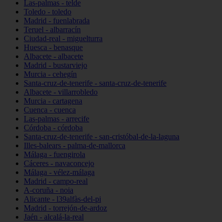
Las-palmas - telde
Toledo - toledo
Madrid - fuenlabrada
Teruel - albarracín
Ciudad-real - miguelturra
Huesca - benasque
Albacete - albacete
Madrid - bustarviejo
Murcia - cehegín
Santa-cruz-de-tenerife - santa-cruz-de-tenerife
Albacete - villarrobledo
Murcia - cartagena
Cuenca - cuenca
Las-palmas - arrecife
Córdoba - córdoba
Santa-cruz-de-tenerife - san-cristóbal-de-la-laguna
Illes-balears - palma-de-mallorca
Málaga - fuengirola
Cáceres - navaconcejo
Málaga - vélez-málaga
Madrid - campo-real
A-coruña - noia
Alicante - l39alfàs-del-pi
Madrid - torrejón-de-ardoz
Jaén - alcalá-la-real