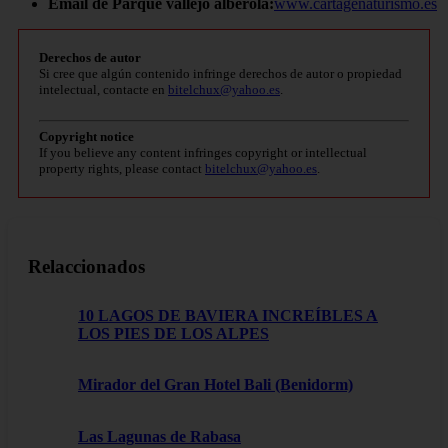
Email de Parque vallejo alberola:
www.cartagenaturismo.es
Derechos de autor
Si cree que algún contenido infringe derechos de autor o propiedad
intelectual, contacte en
bitelchux@yahoo.es
.
Copyright notice
If you believe any content infringes copyright or intellectual
property rights, please contact
bitelchux@yahoo.es
.
Relaccionados
10 LAGOS DE BAVIERA INCREÍBLES A
LOS PIES DE LOS ALPES
Mirador del Gran Hotel Bali (Benidorm)
Las Lagunas de Rabasa