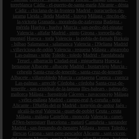
torreblanca
Cádiz - el-puerto-de-santa-maría
Alicante - dénia
Cádiz - chiclana-de-la-frontera
Madrid - paracuellos-de-
jarama
Lleida - lleida
Madrid - lozoya
Málaga - rincón-de-
la-victoria
Granada - moraleda-de-zafayona
Badajoz -
mérida
Huelva - huelva
Murcia - san-pedro-del-pinatar
Valencia - alfafar
Madrid - pinto
Girona - torroella-de-
montgrí
Huesca - torla
Valencia - la-pobla-de-farnals
Bizkaia
- bilbao
Salamanca - salamanca
Valencia - l39eliana
Madrid
- villaviciosa-de-odón
Valencia - requena
Málaga - algarrobo
Las-palmas - telde
Toledo - toledo
Madrid - fuenlabrada
Teruel - albarracín
Ciudad-real - miguelturra
Huesca -
benasque
Albacete - albacete
Madrid - bustarviejo
Murcia -
cehegín
Santa-cruz-de-tenerife - santa-cruz-de-tenerife
Albacete - villarrobledo
Murcia - cartagena
Cuenca - cuenca
Las-palmas - arrecife
Córdoba - córdoba
Santa-cruz-de-
tenerife - san-cristóbal-de-la-laguna
Illes-balears - palma-de-
mallorca
Málaga - fuengirola
Cáceres - navaconcejo
Málaga
- vélez-málaga
Madrid - campo-real
A-coruña - noia
Alicante - l39alfàs-del-pi
Madrid - torrejón-de-ardoz
Jaén -
alcalá-la-real
Valencia - quart-de-poblet
Ceuta - ceuta
Málaga - málaga
Castellón - moncofa
Valencia - canet-
d39en-berenguer
Barcelona - mataró
Cantabria - santander
Madrid - san-fernando-de-henares
Málaga - torrox
Toledo -
illescas
Girona - sant-pere-pescador
Alicante - sant-vicent-
del-raspeig
Murcia - yecla
Almería - níjar
Badajoz - badajoz