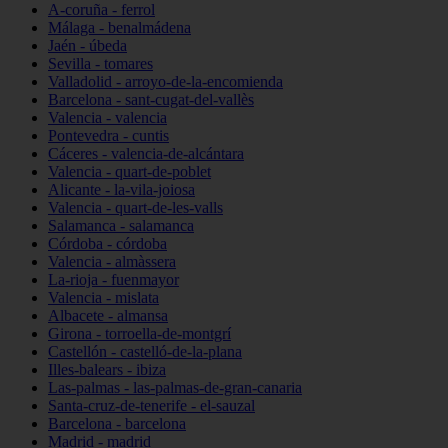
A-coruña - ferrol
Málaga - benalmádena
Jaén - úbeda
Sevilla - tomares
Valladolid - arroyo-de-la-encomienda
Barcelona - sant-cugat-del-vallès
Valencia - valencia
Pontevedra - cuntis
Cáceres - valencia-de-alcántara
Valencia - quart-de-poblet
Alicante - la-vila-joiosa
Valencia - quart-de-les-valls
Salamanca - salamanca
Córdoba - córdoba
Valencia - almàssera
La-rioja - fuenmayor
Valencia - mislata
Albacete - almansa
Girona - torroella-de-montgrí
Castellón - castelló-de-la-plana
Illes-balears - ibiza
Las-palmas - las-palmas-de-gran-canaria
Santa-cruz-de-tenerife - el-sauzal
Barcelona - barcelona
Madrid - madrid