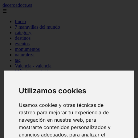
deceroadoce.es
☰
Inicio
7 maravillas del mundo
category
destinos
eventos
monumentos
naturaleza
tag
Valencia - valencia
Málaga - marbella
Almería - roquetas-de-mar
Madrid - valdemoro
Sevilla - bormujos
Utilizamos cookies
Santa-cruz-de-tenerife - santiago-del-teide
A-coruña - a-coruña
Murcia - murcia
Usamos cookies y otras técnicas de
Alicante - benidorm
rastreo para mejorar tu experiencia de
Alicante - finestrat
navegación en nuestra web, para
Almería - mojácar
Alicante - orihuela
mostrarte contenidos personalizados y
Huesca - jaca
anuncios adecuados, para analizar el
Valencia - el-puig-de-santa-maría