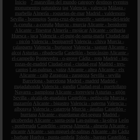
Inicio
7 maravillas del mundo
category
destinos
eventos
monumentos
naturaleza
tag
Valencia - valencia
Málaga -
marbella
Almería - roquetas-de-mar
Madrid - valdemoro
Sevilla - bormujos
Santa-cruz-de-tenerife - santiago-del-teide
A-coruña - a-coruña
Murcia - murcia
Alicante - benidorm
Alicante - finestrat
Almería - mojácar
Alicante - orihuela
Huesca - jaca
Valencia - el-puig-de-santa-maría
Ciudad-real
- picón
Valencia - beniparrell
Valencia - chiva
Murcia -
calasparra
Valencia - burjassot
Valencia - sagunt
Alicante -
alcoi
Asturias - ribadesella
Castellón - benicàssim
Alicante -
el-campello
Pontevedra - o-grove
Cádiz - rota
Madrid - las-
rozas-de-madrid
Ciudad-real - ciudad-real
Madrid - tres-
cantos
Las-palmas - yaiza
Alicante - altea
Alicante - elx
Alicante - calp
Zaragoza - zaragoza
Sevilla - sevilla
Barcelona - barcelona
Madrid - madrid
Madrid -
majadahonda
Valencia - gandia
Ciudad-real - puertollano
Navarra - pamplona
Alicante - torrevieja
Asturias - gijón
Sevilla - alcalá-de-guadaíra
Castellón - peñíscola
Murcia -
mazarrón
Alicante - bigastro
Valencia - paterna
Valencia -
alboraya
Valencia - catarroja
Murcia - águilas
Castellón -
burriana
Alicante - guardamar-del-segura
Madrid -
alcobendas
Alicante - santa-pola
Las-palmas - la-oliva
León
- ponferrada
Castellón - orpesa
Almería - almería
Alicante -
alicante
Alicante - san-miguel-de-salinas
Alicante - ibi
Cádiz
- barbate
Huelva - punta-umbría
Toledo - bargas
Castellón -