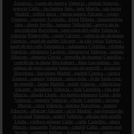
Zaragoza - cuarte-de-huerva
Valencia - mislata
Segovia -
segovia
Cádiz - los-barrios
Jaén - jaén
Murcia - san-javier
Madrid - griñón
álava - vitoria-gasteiz
Alicante - rojales
Ourense - ourense
A-coruña - ferrol
Málaga - benalmádena
Jaén - úbeda
Sevilla - tomares
Valladolid - arroyo-de-la-
encomienda
Barcelona - sant-cugat-del-vallès
Valencia -
valencia
Pontevedra - cuntis
Cáceres - valencia-de-alcántara
Valencia - quart-de-poblet
Alicante - la-vila-joiosa
Valencia -
quart-de-les-valls
Salamanca - salamanca
Córdoba - córdoba
Valencia - almàssera
La-rioja - fuenmayor
Valencia - mislata
Albacete - almansa
Girona - torroella-de-montgrí
Castellón -
castelló-de-la-plana
Illes-balears - ibiza
Las-palmas - las-
palmas-de-gran-canaria
Santa-cruz-de-tenerife - el-sauzal
Barcelona - barcelona
Madrid - madrid
Cuenca - cuenca
Zamora - zamora
Valencia - sueca
ávila - ávila
Santa-cruz-
de-tenerife - fasnia
Madrid - getafe
Asturias - villaviciosa
Alicante - benidorm
Valencia - riola
Castellón - vila-real
Murcia - abarán
Lleida - les-borges-blanques
León - león
Valencia - enguera
Valencia - cheste
Castellón - navajas
Murcia - cieza
Valencia - paterna
Barcelona - mataró
Albacete - albacete
Alicante - alcoi
Madrid - san-lorenzo-de-
el-escorial
Valencia - sedaví
Valencia - albalat-dels-sorells
Lleida - vielha-e-mijaran
Cádiz - cádiz
Castellón - altura
Murcia - mazarrón
Tarragona - calafell
Cádiz - puerto-real
Sevilla - carmona
Málaga - málaga
Zaragoza - zaragoza