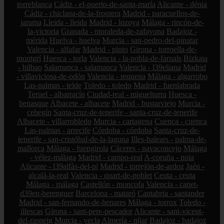
torreblanca
Cádiz - el-puerto-de-santa-maría
Alicante - dénia
Cádiz - chiclana-de-la-frontera
Madrid - paracuellos-de-
jarama
Lleida - lleida
Madrid - lozoya
Málaga - rincón-de-
la-victoria
Granada - moraleda-de-zafayona
Badajoz -
mérida
Huelva - huelva
Murcia - san-pedro-del-pinatar
Valencia - alfafar
Madrid - pinto
Girona - torroella-de-
montgrí
Huesca - torla
Valencia - la-pobla-de-farnals
Bizkaia
- bilbao
Salamanca - salamanca
Valencia - l39eliana
Madrid
- villaviciosa-de-odón
Valencia - requena
Málaga - algarrobo
Las-palmas - telde
Toledo - toledo
Madrid - fuenlabrada
Teruel - albarracín
Ciudad-real - miguelturra
Huesca -
benasque
Albacete - albacete
Madrid - bustarviejo
Murcia -
cehegín
Santa-cruz-de-tenerife - santa-cruz-de-tenerife
Albacete - villarrobledo
Murcia - cartagena
Cuenca - cuenca
Las-palmas - arrecife
Córdoba - córdoba
Santa-cruz-de-
tenerife - san-cristóbal-de-la-laguna
Illes-balears - palma-de-
mallorca
Málaga - fuengirola
Cáceres - navaconcejo
Málaga
- vélez-málaga
Madrid - campo-real
A-coruña - noia
Alicante - l39alfàs-del-pi
Madrid - torrejón-de-ardoz
Jaén -
alcalá-la-real
Valencia - quart-de-poblet
Ceuta - ceuta
Málaga - málaga
Castellón - moncofa
Valencia - canet-
d39en-berenguer
Barcelona - mataró
Cantabria - santander
Madrid - san-fernando-de-henares
Málaga - torrox
Toledo -
illescas
Girona - sant-pere-pescador
Alicante - sant-vicent-
del-raspeig
Murcia - yecla
Almería - níjar
Badajoz - badajoz