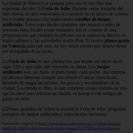
La ciudad de Valencia se prepara para una de sus citas más
esperadas del año: la
Feria de Julio
. Durante varias jornadas del
mes estival, el cielo valenciano se convierte en un lienzo de colores,
luz y sonido gracias a los tradicionales
castillos de fuegos
artificiales
. Estos espectáculos gratuitos, que reúnen a miles de
personas tanto locales como visitantes, son el corazón de una
programación que combina la pólvora con la música en directo, el
teatro callejero y las actividades al aire libre. Si buscas
planes gratis
en Valencia
para este mes, no hay mejor opción que dejarse llevar
por el estallido de la noche.
La
Feria de Julio
es una celebración que hunde sus raíces en el
siglo XIX y que cada año reinventa su oferta. Los
fuegos
artificiales
son, sin duda, el plato fuerte: cada noche, una empresa
pirotécnica diferente compite por ofrecer el mejor espectáculo,
llenando de magia las terrazas, los paseos y los miradores de la
ciudad. La entrada es libre, lo que convierte a estos eventos en una
opción ideal para disfrutar en familia, en pareja o con amigos sin
gastar un euro.
Contenido original en
https://www.msn.com/es-es/noticias/espana/planes-
gratis-en-valencia-este-mes-toda-la-programaci%C3%B3n-de-los-fuegos-
artificiales-por-la-feria-de-julio/ar-AA26YiYx