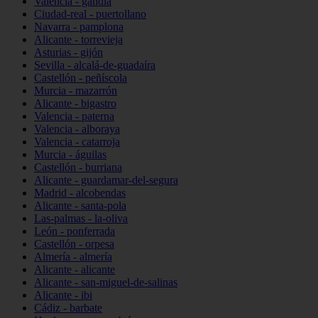
Valencia - gandia
Ciudad-real - puertollano
Navarra - pamplona
Alicante - torrevieja
Asturias - gijón
Sevilla - alcalá-de-guadaíra
Castellón - peñíscola
Murcia - mazarrón
Alicante - bigastro
Valencia - paterna
Valencia - alboraya
Valencia - catarroja
Murcia - águilas
Castellón - burriana
Alicante - guardamar-del-segura
Madrid - alcobendas
Alicante - santa-pola
Las-palmas - la-oliva
León - ponferrada
Castellón - orpesa
Almería - almería
Alicante - alicante
Alicante - san-miguel-de-salinas
Alicante - ibi
Cádiz - barbate