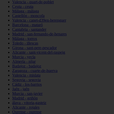
Valencia - quart-de-poblet
Ceuta - ceuta
Málaga - málaga
Castellón - moncofa
Valencia - canet-d39en-berenguer
Barcelona - mataró
Cantabria - santander
Madrid - san-fernando-de-henares
Málaga - torrox
Toledo - illescas
Girona - sant-pere-pescador
Alicante - sant-vicent-del-raspeig
Murcia - yecla
Almería - níjar
Badajoz - badajoz
Zaragoza - cuarte-de-huerva
Valencia - mislata
Segovia - segovia
Cádiz - los-barrios
Jaén - jaén
Murcia - san-javier
Madrid - griñón
álava - vitoria-gasteiz
Alicante - rojales
Ourense - ourense