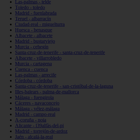
Las-palmas - telde
Toledo - toledo
Madrid - fuenlabrada
Teruel - albarracín
Ciudad-real - miguelturra
Huesca - benasque
Albacete - albacete
Madrid - bustarviejo
Murcia - cehegín
Santa-cruz-de-tenerife - santa-cruz-de-tenerife
Albacete - villarrobledo
Murcia - cartagena
Cuenca - cuenca
Las-palmas - arrecife
Córdoba - córdoba
Santa-cruz-de-tenerife - san-cristóbal-de-la-laguna
Illes-balears - palma-de-mallorca
Málaga - fuengirola
Cáceres - navaconcejo
Málaga - vélez-málaga
Madrid - campo-real
A-coruña - noia
Alicante - l39alfàs-del-pi
Madrid - torrejón-de-ardoz
Jaén - alcalá-la-real