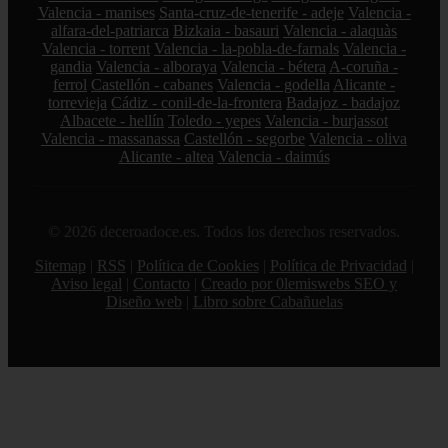
Valencia - manises
Santa-cruz-de-tenerife - adeje
Valencia -
alfara-del-patriarca
Bizkaia - basauri
Valencia - alaquàs
Valencia - torrent
Valencia - la-pobla-de-farnals
Valencia -
gandia
Valencia - alboraya
Valencia - bétera
A-coruña -
ferrol
Castellón - cabanes
Valencia - godella
Alicante -
torrevieja
Cádiz - conil-de-la-frontera
Badajoz - badajoz
Albacete - hellín
Toledo - yepes
Valencia - burjassot
Valencia - massanassa
Castellón - segorbe
Valencia - oliva
Alicante - altea
Valencia - daimús
© 2026 deceroadoce.es. Todos los derechos reservados.
Sitemap
|
RSS
|
Política de Cookies
|
Política de Privacidad
|
Aviso legal
|
Contacto
|
Creado por 0lemiswebs SEO y
Diseño web
|
Libro sobre Cabañuelas