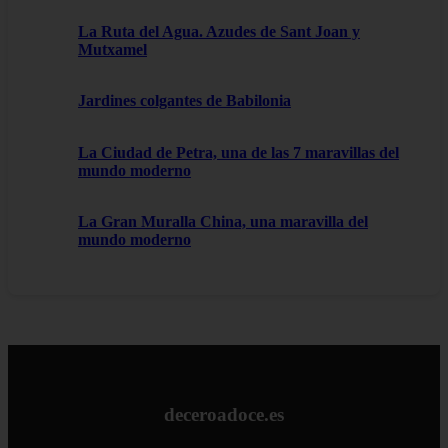
La Ruta del Agua. Azudes de Sant Joan y
Mutxamel
Jardines colgantes de Babilonia
La Ciudad de Petra, una de las 7 maravillas del
mundo moderno
La Gran Muralla China, una maravilla del
mundo moderno
deceroadoce.es