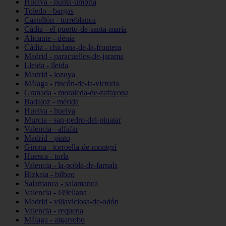
Huelva - punta-umbría
Toledo - bargas
Castellón - torreblanca
Cádiz - el-puerto-de-santa-maría
Alicante - dénia
Cádiz - chiclana-de-la-frontera
Madrid - paracuellos-de-jarama
Lleida - lleida
Madrid - lozoya
Málaga - rincón-de-la-victoria
Granada - moraleda-de-zafayona
Badajoz - mérida
Huelva - huelva
Murcia - san-pedro-del-pinatar
Valencia - alfafar
Madrid - pinto
Girona - torroella-de-montgrí
Huesca - torla
Valencia - la-pobla-de-farnals
Bizkaia - bilbao
Salamanca - salamanca
Valencia - l39eliana
Madrid - villaviciosa-de-odón
Valencia - requena
Málaga - algarrobo