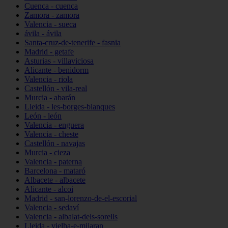
Cuenca - cuenca
Zamora - zamora
Valencia - sueca
ávila - ávila
Santa-cruz-de-tenerife - fasnia
Madrid - getafe
Asturias - villaviciosa
Alicante - benidorm
Valencia - riola
Castellón - vila-real
Murcia - abarán
Lleida - les-borges-blanques
León - león
Valencia - enguera
Valencia - cheste
Castellón - navajas
Murcia - cieza
Valencia - paterna
Barcelona - mataró
Albacete - albacete
Alicante - alcoi
Madrid - san-lorenzo-de-el-escorial
Valencia - sedaví
Valencia - albalat-dels-sorells
Lleida - vielha-e-mijaran