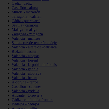
Cádiz - cádiz
Castellón - altura
Murcia - mazarrón
Tarragona - calafell
Cádiz - puerto-real
Sevilla - carmona
Málaga - málaga
Zaragoza - zaragoza
Valencia - manises
Santa-cruz-de-tenerife - adeje
Valencia - alfara-del-patriarca
Bizkaia - basauri
Valencia - alaquàs
Valencia - torrent
Valencia - la-pobla-de-farnals
Valencia - gandia
Valencia - alboraya
Valencia - bétera
A-coruña - ferrol
Castellón - cabanes
Valencia - godella
Alicante - torrevieja
Cádiz - conil-de-la-frontera
Badajoz - badajoz
Albacete - hellín