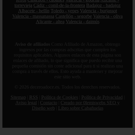
torrevieja
Cádiz - conil-de-la-frontera
Badajoz - badajoz
Albacete - hellín
Toledo - yepes
Valencia - burjassot
Valencia - massanassa
Castellón - segorbe
Valencia - oliva
Alicante - altea
Valencia - daimús
Aviso de afiliados
Como Afiliado de Amazon, obtengo
ingresos por las compras adscritas que cumplen los
requisitos aplicables. Algunos enlaces de esta página son
enlaces de afiliado, lo que significa que puedo recibir una
pequeña comisión sin coste adicional para ti si realizas una
compra a través de ellos. Esto ayuda a mantener y mejorar
este sitio web.
© 2026 deceroadoce.es. Todos los derechos reservados.
Sitemap
|
RSS
|
Política de Cookies
|
Política de Privacidad
|
Aviso legal
|
Contacto
|
Creado por 0lemiswebs SEO y
Diseño web
|
Libro sobre Cabañuelas