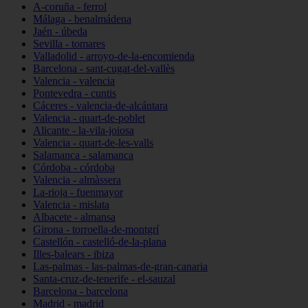
A-coruña - ferrol
Málaga - benalmádena
Jaén - úbeda
Sevilla - tomares
Valladolid - arroyo-de-la-encomienda
Barcelona - sant-cugat-del-vallès
Valencia - valencia
Pontevedra - cuntis
Cáceres - valencia-de-alcántara
Valencia - quart-de-poblet
Alicante - la-vila-joiosa
Valencia - quart-de-les-valls
Salamanca - salamanca
Córdoba - córdoba
Valencia - almàssera
La-rioja - fuenmayor
Valencia - mislata
Albacete - almansa
Girona - torroella-de-montgrí
Castellón - castelló-de-la-plana
Illes-balears - ibiza
Las-palmas - las-palmas-de-gran-canaria
Santa-cruz-de-tenerife - el-sauzal
Barcelona - barcelona
Madrid - madrid