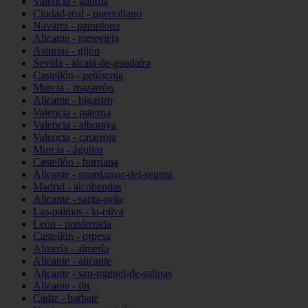
Valencia - gandia
Ciudad-real - puertollano
Navarra - pamplona
Alicante - torrevieja
Asturias - gijón
Sevilla - alcalá-de-guadaíra
Castellón - peñíscola
Murcia - mazarrón
Alicante - bigastro
Valencia - paterna
Valencia - alboraya
Valencia - catarroja
Murcia - águilas
Castellón - burriana
Alicante - guardamar-del-segura
Madrid - alcobendas
Alicante - santa-pola
Las-palmas - la-oliva
León - ponferrada
Castellón - orpesa
Almería - almería
Alicante - alicante
Alicante - san-miguel-de-salinas
Alicante - ibi
Cádiz - barbate