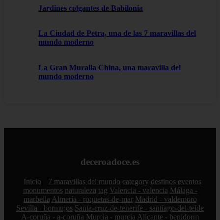
Jardines colgantes de Babilonia
La Ciudad de Petra, una de las 7 maravillas del
mundo moderno
La Gran Muralla China, una maravilla del
mundo moderno
deceroadoce.es
Inicio
7 maravillas del mundo
category
destinos
eventos
monumentos
naturaleza
tag
Valencia - valencia
Málaga -
marbella
Almería - roquetas-de-mar
Madrid - valdemoro
Sevilla - bormujos
Santa-cruz-de-tenerife - santiago-del-teide
A-coruña - a-coruña
Murcia - murcia
Alicante - benidorm