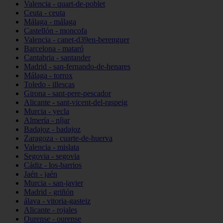
Valencia - quart-de-poblet
Ceuta - ceuta
Málaga - málaga
Castellón - moncofa
Valencia - canet-d39en-berenguer
Barcelona - mataró
Cantabria - santander
Madrid - san-fernando-de-henares
Málaga - torrox
Toledo - illescas
Girona - sant-pere-pescador
Alicante - sant-vicent-del-raspeig
Murcia - yecla
Almería - níjar
Badajoz - badajoz
Zaragoza - cuarte-de-huerva
Valencia - mislata
Segovia - segovia
Cádiz - los-barrios
Jaén - jaén
Murcia - san-javier
Madrid - griñón
álava - vitoria-gasteiz
Alicante - rojales
Ourense - ourense