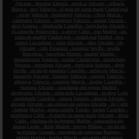
Alicante - finestrat
Almería - mojácar
Alicante - orihuela
Huesca - jaca
Valencia - el-puig-de-santa-maría
Ciudad-real
- picón
Valencia - beniparrell
Valencia - chiva
Murcia -
calasparra
Valencia - burjassot
Valencia - sagunt
Alicante -
alcoi
Asturias - ribadesella
Castellón - benicàssim
Alicante -
el-campello
Pontevedra - o-grove
Cádiz - rota
Madrid - las-
rozas-de-madrid
Ciudad-real - ciudad-real
Madrid - tres-
cantos
Las-palmas - yaiza
Alicante - altea
Alicante - elx
Alicante - calp
Zaragoza - zaragoza
Sevilla - sevilla
Barcelona - barcelona
Madrid - madrid
Madrid -
majadahonda
Valencia - gandia
Ciudad-real - puertollano
Navarra - pamplona
Alicante - torrevieja
Asturias - gijón
Sevilla - alcalá-de-guadaíra
Castellón - peñíscola
Murcia -
mazarrón
Alicante - bigastro
Valencia - paterna
Valencia -
alboraya
Valencia - catarroja
Murcia - águilas
Castellón -
burriana
Alicante - guardamar-del-segura
Madrid -
alcobendas
Alicante - santa-pola
Las-palmas - la-oliva
León
- ponferrada
Castellón - orpesa
Almería - almería
Alicante -
alicante
Alicante - san-miguel-de-salinas
Alicante - ibi
Cádiz
- barbate
Huelva - punta-umbría
Toledo - bargas
Castellón -
torreblanca
Cádiz - el-puerto-de-santa-maría
Alicante - dénia
Cádiz - chiclana-de-la-frontera
Madrid - paracuellos-de-
jarama
Lleida - lleida
Madrid - lozoya
Málaga - rincón-de-
la-victoria
Granada - moraleda-de-zafayona
Badajoz -
mérida
Huelva - huelva
Murcia - san-pedro-del-pinatar