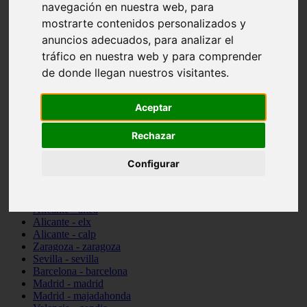
navegación en nuestra web, para
Ciudad-real - picón
mostrarte contenidos personalizados y
Valencia - beniparrell
Valencia - chiva
anuncios adecuados, para analizar el
Murcia - calasparra
tráfico en nuestra web y para comprender
Valencia - burjassot
de donde llegan nuestros visitantes.
Valencia - sagunt
Alicante - alcoi
Asturias - ribadesella
Aceptar
Castellón - benicàssim
Alicante - el-campello
Pontevedra - o-grove
Rechazar
Cádiz - rota
Madrid - las-rozas-de-madrid
Configurar
Ciudad-real - ciudad-real
Madrid - tres-cantos
Las-palmas - yaiza
Alicante - altea
Alicante - elx
Alicante - calp
Zaragoza - zaragoza
Sevilla - sevilla
Barcelona - barcelona
Madrid - madrid
Madrid - majadahonda