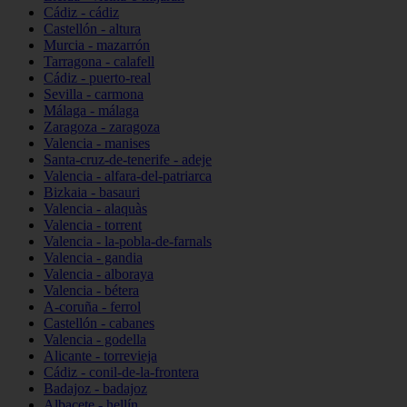
Cádiz - cádiz
Castellón - altura
Murcia - mazarrón
Tarragona - calafell
Cádiz - puerto-real
Sevilla - carmona
Málaga - málaga
Zaragoza - zaragoza
Valencia - manises
Santa-cruz-de-tenerife - adeje
Valencia - alfara-del-patriarca
Bizkaia - basauri
Valencia - alaquàs
Valencia - torrent
Valencia - la-pobla-de-farnals
Valencia - gandia
Valencia - alboraya
Valencia - bétera
A-coruña - ferrol
Castellón - cabanes
Valencia - godella
Alicante - torrevieja
Cádiz - conil-de-la-frontera
Badajoz - badajoz
Albacete - hellín