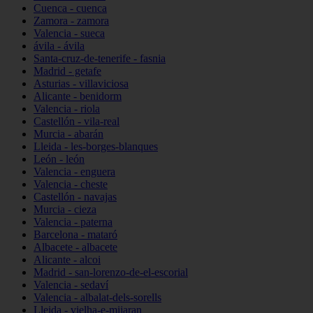
Cuenca - cuenca
Zamora - zamora
Valencia - sueca
ávila - ávila
Santa-cruz-de-tenerife - fasnia
Madrid - getafe
Asturias - villaviciosa
Alicante - benidorm
Valencia - riola
Castellón - vila-real
Murcia - abarán
Lleida - les-borges-blanques
León - león
Valencia - enguera
Valencia - cheste
Castellón - navajas
Murcia - cieza
Valencia - paterna
Barcelona - mataró
Albacete - albacete
Alicante - alcoi
Madrid - san-lorenzo-de-el-escorial
Valencia - sedaví
Valencia - albalat-dels-sorells
Lleida - vielha-e-mijaran