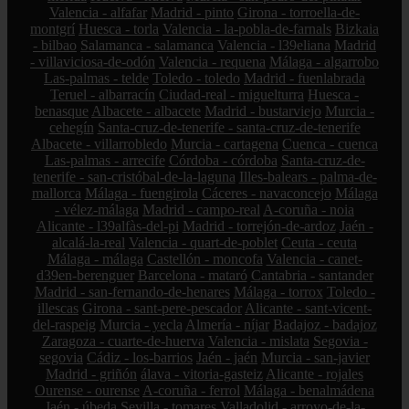
Valencia - alfafar
Madrid - pinto
Girona - torroella-de-
montgrí
Huesca - torla
Valencia - la-pobla-de-farnals
Bizkaia
- bilbao
Salamanca - salamanca
Valencia - l39eliana
Madrid
- villaviciosa-de-odón
Valencia - requena
Málaga - algarrobo
Las-palmas - telde
Toledo - toledo
Madrid - fuenlabrada
Teruel - albarracín
Ciudad-real - miguelturra
Huesca -
benasque
Albacete - albacete
Madrid - bustarviejo
Murcia -
cehegín
Santa-cruz-de-tenerife - santa-cruz-de-tenerife
Albacete - villarrobledo
Murcia - cartagena
Cuenca - cuenca
Las-palmas - arrecife
Córdoba - córdoba
Santa-cruz-de-
tenerife - san-cristóbal-de-la-laguna
Illes-balears - palma-de-
mallorca
Málaga - fuengirola
Cáceres - navaconcejo
Málaga
- vélez-málaga
Madrid - campo-real
A-coruña - noia
Alicante - l39alfàs-del-pi
Madrid - torrejón-de-ardoz
Jaén -
alcalá-la-real
Valencia - quart-de-poblet
Ceuta - ceuta
Málaga - málaga
Castellón - moncofa
Valencia - canet-
d39en-berenguer
Barcelona - mataró
Cantabria - santander
Madrid - san-fernando-de-henares
Málaga - torrox
Toledo -
illescas
Girona - sant-pere-pescador
Alicante - sant-vicent-
del-raspeig
Murcia - yecla
Almería - níjar
Badajoz - badajoz
Zaragoza - cuarte-de-huerva
Valencia - mislata
Segovia -
segovia
Cádiz - los-barrios
Jaén - jaén
Murcia - san-javier
Madrid - griñón
álava - vitoria-gasteiz
Alicante - rojales
Ourense - ourense
A-coruña - ferrol
Málaga - benalmádena
Jaén - úbeda
Sevilla - tomares
Valladolid - arroyo-de-la-