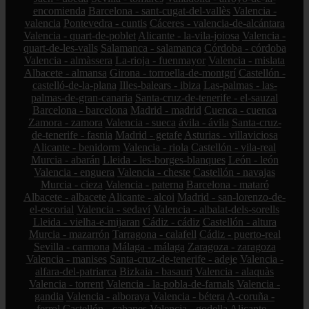
encomienda
Barcelona - sant-cugat-del-vallès
Valencia -
valencia
Pontevedra - cuntis
Cáceres - valencia-de-alcántara
Valencia - quart-de-poblet
Alicante - la-vila-joiosa
Valencia -
quart-de-les-valls
Salamanca - salamanca
Córdoba - córdoba
Valencia - almàssera
La-rioja - fuenmayor
Valencia - mislata
Albacete - almansa
Girona - torroella-de-montgrí
Castellón -
castelló-de-la-plana
Illes-balears - ibiza
Las-palmas - las-
palmas-de-gran-canaria
Santa-cruz-de-tenerife - el-sauzal
Barcelona - barcelona
Madrid - madrid
Cuenca - cuenca
Zamora - zamora
Valencia - sueca
ávila - ávila
Santa-cruz-
de-tenerife - fasnia
Madrid - getafe
Asturias - villaviciosa
Alicante - benidorm
Valencia - riola
Castellón - vila-real
Murcia - abarán
Lleida - les-borges-blanques
León - león
Valencia - enguera
Valencia - cheste
Castellón - navajas
Murcia - cieza
Valencia - paterna
Barcelona - mataró
Albacete - albacete
Alicante - alcoi
Madrid - san-lorenzo-de-
el-escorial
Valencia - sedaví
Valencia - albalat-dels-sorells
Lleida - vielha-e-mijaran
Cádiz - cádiz
Castellón - altura
Murcia - mazarrón
Tarragona - calafell
Cádiz - puerto-real
Sevilla - carmona
Málaga - málaga
Zaragoza - zaragoza
Valencia - manises
Santa-cruz-de-tenerife - adeje
Valencia -
alfara-del-patriarca
Bizkaia - basauri
Valencia - alaquàs
Valencia - torrent
Valencia - la-pobla-de-farnals
Valencia -
gandia
Valencia - alboraya
Valencia - bétera
A-coruña -
ferrol
Castellón - cabanes
Valencia - godella
Alicante -