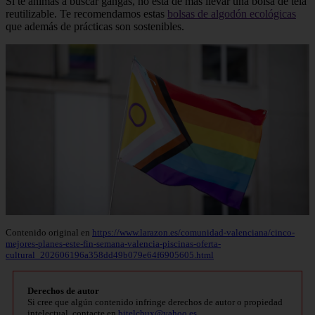
Si te animas a buscar gangas, no está de más llevar una bolsa de tela
reutilizable. Te recomendamos estas
bolsas de algodón ecológicas
que además de prácticas son sostenibles.
Contenido original en
https://www.larazon.es/comunidad-valenciana/cinco-
mejores-planes-este-fin-semana-valencia-piscinas-oferta-
cultural_202606196a358dd49b079e64f6905605.html
Derechos de autor
Si cree que algún contenido infringe derechos de autor o propiedad
intelectual, contacte en
bitelchux@yahoo.es
.