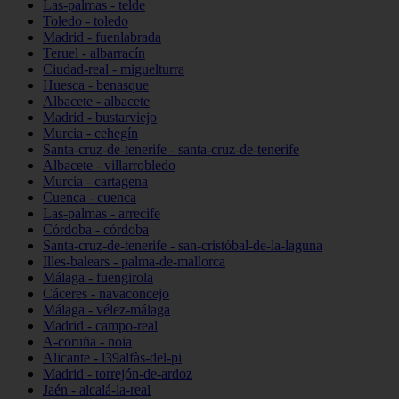
Las-palmas - telde
Toledo - toledo
Madrid - fuenlabrada
Teruel - albarracín
Ciudad-real - miguelturra
Huesca - benasque
Albacete - albacete
Madrid - bustarviejo
Murcia - cehegín
Santa-cruz-de-tenerife - santa-cruz-de-tenerife
Albacete - villarrobledo
Murcia - cartagena
Cuenca - cuenca
Las-palmas - arrecife
Córdoba - córdoba
Santa-cruz-de-tenerife - san-cristóbal-de-la-laguna
Illes-balears - palma-de-mallorca
Málaga - fuengirola
Cáceres - navaconcejo
Málaga - vélez-málaga
Madrid - campo-real
A-coruña - noia
Alicante - l39alfàs-del-pi
Madrid - torrejón-de-ardoz
Jaén - alcalá-la-real