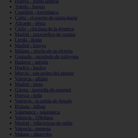
Huelva - punta-umbría
Toledo - bargas
Castellón - torreblanca
Cádiz - el-puerto-de-santa-maría
Alicante - dénia
Cádiz - chiclana-de-la-frontera
Madrid - paracuellos-de-jarama
Lleida - lleida
Madrid - lozoya
Málaga - rincón-de-la-victoria
Granada - moraleda-de-zafayona
Badajoz - mérida
Huelva - huelva
Murcia - san-pedro-del-pinatar
Valencia - alfafar
Madrid - pinto
Girona - torroella-de-montgrí
Huesca - torla
Valencia - la-pobla-de-farnals
Bizkaia - bilbao
Salamanca - salamanca
Valencia - l39eliana
Madrid - villaviciosa-de-odón
Valencia - requena
Málaga - algarrobo