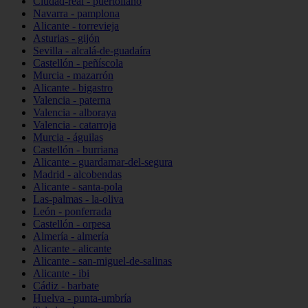
Ciudad-real - puertollano
Navarra - pamplona
Alicante - torrevieja
Asturias - gijón
Sevilla - alcalá-de-guadaíra
Castellón - peñíscola
Murcia - mazarrón
Alicante - bigastro
Valencia - paterna
Valencia - alboraya
Valencia - catarroja
Murcia - águilas
Castellón - burriana
Alicante - guardamar-del-segura
Madrid - alcobendas
Alicante - santa-pola
Las-palmas - la-oliva
León - ponferrada
Castellón - orpesa
Almería - almería
Alicante - alicante
Alicante - san-miguel-de-salinas
Alicante - ibi
Cádiz - barbate
Huelva - punta-umbría