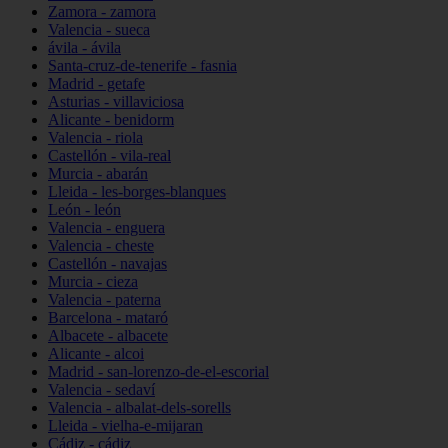
Zamora - zamora
Valencia - sueca
ávila - ávila
Santa-cruz-de-tenerife - fasnia
Madrid - getafe
Asturias - villaviciosa
Alicante - benidorm
Valencia - riola
Castellón - vila-real
Murcia - abarán
Lleida - les-borges-blanques
León - león
Valencia - enguera
Valencia - cheste
Castellón - navajas
Murcia - cieza
Valencia - paterna
Barcelona - mataró
Albacete - albacete
Alicante - alcoi
Madrid - san-lorenzo-de-el-escorial
Valencia - sedaví
Valencia - albalat-dels-sorells
Lleida - vielha-e-mijaran
Cádiz - cádiz