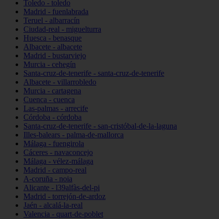
Toledo - toledo
Madrid - fuenlabrada
Teruel - albarracín
Ciudad-real - miguelturra
Huesca - benasque
Albacete - albacete
Madrid - bustarviejo
Murcia - cehegín
Santa-cruz-de-tenerife - santa-cruz-de-tenerife
Albacete - villarrobledo
Murcia - cartagena
Cuenca - cuenca
Las-palmas - arrecife
Córdoba - córdoba
Santa-cruz-de-tenerife - san-cristóbal-de-la-laguna
Illes-balears - palma-de-mallorca
Málaga - fuengirola
Cáceres - navaconcejo
Málaga - vélez-málaga
Madrid - campo-real
A-coruña - noia
Alicante - l39alfàs-del-pi
Madrid - torrejón-de-ardoz
Jaén - alcalá-la-real
Valencia - quart-de-poblet