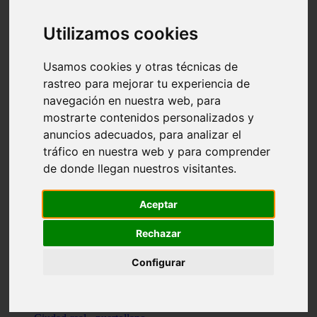
Valencia - beniparrell
Valencia - chiva
Utilizamos cookies
Murcia - calasparra
Valencia - burjassot
Valencia - sagunt
Usamos cookies y otras técnicas de
Alicante - alcoi
rastreo para mejorar tu experiencia de
Asturias - ribadesella
navegación en nuestra web, para
Castellón - benicàssim
Alicante - el-campello
mostrarte contenidos personalizados y
Pontevedra - o-grove
anuncios adecuados, para analizar el
Cádiz - rota
tráfico en nuestra web y para comprender
Madrid - las-rozas-de-madrid
Ciudad-real - ciudad-real
de donde llegan nuestros visitantes.
Madrid - tres-cantos
Las-palmas - yaiza
Alicante - altea
Aceptar
Alicante - elx
Alicante - calp
Rechazar
Zaragoza - zaragoza
Sevilla - sevilla
Configurar
Barcelona - barcelona
Madrid - madrid
Madrid - majadahonda
Valencia - gandia