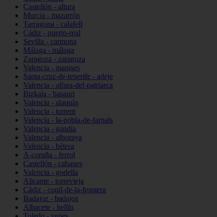
Castellón - altura
Murcia - mazarrón
Tarragona - calafell
Cádiz - puerto-real
Sevilla - carmona
Málaga - málaga
Zaragoza - zaragoza
Valencia - manises
Santa-cruz-de-tenerife - adeje
Valencia - alfara-del-patriarca
Bizkaia - basauri
Valencia - alaquàs
Valencia - torrent
Valencia - la-pobla-de-farnals
Valencia - gandia
Valencia - alboraya
Valencia - bétera
A-coruña - ferrol
Castellón - cabanes
Valencia - godella
Alicante - torrevieja
Cádiz - conil-de-la-frontera
Badajoz - badajoz
Albacete - hellín
Toledo - yepes