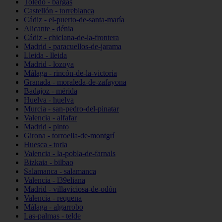
Toledo - bargas
Castellón - torreblanca
Cádiz - el-puerto-de-santa-maría
Alicante - dénia
Cádiz - chiclana-de-la-frontera
Madrid - paracuellos-de-jarama
Lleida - lleida
Madrid - lozoya
Málaga - rincón-de-la-victoria
Granada - moraleda-de-zafayona
Badajoz - mérida
Huelva - huelva
Murcia - san-pedro-del-pinatar
Valencia - alfafar
Madrid - pinto
Girona - torroella-de-montgrí
Huesca - torla
Valencia - la-pobla-de-farnals
Bizkaia - bilbao
Salamanca - salamanca
Valencia - l39eliana
Madrid - villaviciosa-de-odón
Valencia - requena
Málaga - algarrobo
Las-palmas - telde