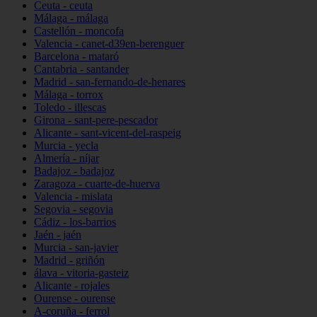
Ceuta - ceuta
Málaga - málaga
Castellón - moncofa
Valencia - canet-d39en-berenguer
Barcelona - mataró
Cantabria - santander
Madrid - san-fernando-de-henares
Málaga - torrox
Toledo - illescas
Girona - sant-pere-pescador
Alicante - sant-vicent-del-raspeig
Murcia - yecla
Almería - níjar
Badajoz - badajoz
Zaragoza - cuarte-de-huerva
Valencia - mislata
Segovia - segovia
Cádiz - los-barrios
Jaén - jaén
Murcia - san-javier
Madrid - griñón
álava - vitoria-gasteiz
Alicante - rojales
Ourense - ourense
A-coruña - ferrol