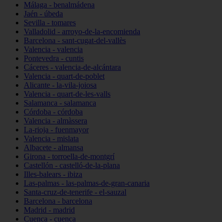
Málaga - benalmádena
Jaén - úbeda
Sevilla - tomares
Valladolid - arroyo-de-la-encomienda
Barcelona - sant-cugat-del-vallès
Valencia - valencia
Pontevedra - cuntis
Cáceres - valencia-de-alcántara
Valencia - quart-de-poblet
Alicante - la-vila-joiosa
Valencia - quart-de-les-valls
Salamanca - salamanca
Córdoba - córdoba
Valencia - almàssera
La-rioja - fuenmayor
Valencia - mislata
Albacete - almansa
Girona - torroella-de-montgrí
Castellón - castelló-de-la-plana
Illes-balears - ibiza
Las-palmas - las-palmas-de-gran-canaria
Santa-cruz-de-tenerife - el-sauzal
Barcelona - barcelona
Madrid - madrid
Cuenca - cuenca