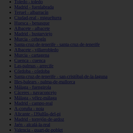
Toledo - toledo
Madrid - fuenlabrada
Teruel - albarracín
Ciudad-real - miguelturra
Huesca - benasque
Albacete - albacete
Madrid - bustarviejo
Murcia - cehegín
Santa-cruz-de-tenerife - santa-cruz-de-tenerife
Albacete - villarrobledo
Murcia - cartagena
Cuenca - cuenca
Las-palmas - arrecife
Córdoba - córdoba
Santa-cruz-de-tenerife - san-cristóbal-de-la-laguna
Illes-balears - palma-de-mallorca
Málaga - fuengirola
Cáceres - navaconcejo
Málaga - vélez-málaga
Madrid - campo-real
A-coruña - noia
Alicante - l39alfàs-del-pi
Madrid - torrejón-de-ardoz
Jaén - alcalá-la-real
Valencia - quart-de-poblet