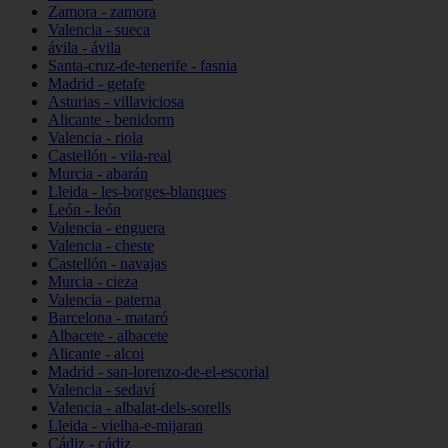
Zamora - zamora
Valencia - sueca
ávila - ávila
Santa-cruz-de-tenerife - fasnia
Madrid - getafe
Asturias - villaviciosa
Alicante - benidorm
Valencia - riola
Castellón - vila-real
Murcia - abarán
Lleida - les-borges-blanques
León - león
Valencia - enguera
Valencia - cheste
Castellón - navajas
Murcia - cieza
Valencia - paterna
Barcelona - mataró
Albacete - albacete
Alicante - alcoi
Madrid - san-lorenzo-de-el-escorial
Valencia - sedaví
Valencia - albalat-dels-sorells
Lleida - vielha-e-mijaran
Cádiz - cádiz