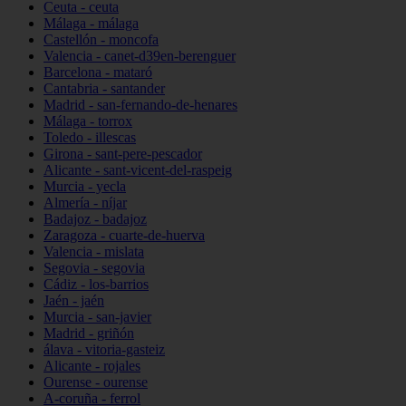
Ceuta - ceuta
Málaga - málaga
Castellón - moncofa
Valencia - canet-d39en-berenguer
Barcelona - mataró
Cantabria - santander
Madrid - san-fernando-de-henares
Málaga - torrox
Toledo - illescas
Girona - sant-pere-pescador
Alicante - sant-vicent-del-raspeig
Murcia - yecla
Almería - níjar
Badajoz - badajoz
Zaragoza - cuarte-de-huerva
Valencia - mislata
Segovia - segovia
Cádiz - los-barrios
Jaén - jaén
Murcia - san-javier
Madrid - griñón
álava - vitoria-gasteiz
Alicante - rojales
Ourense - ourense
A-coruña - ferrol