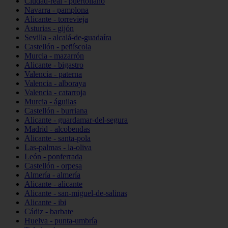
Ciudad-real - puertollano
Navarra - pamplona
Alicante - torrevieja
Asturias - gijón
Sevilla - alcalá-de-guadaíra
Castellón - peñíscola
Murcia - mazarrón
Alicante - bigastro
Valencia - paterna
Valencia - alboraya
Valencia - catarroja
Murcia - águilas
Castellón - burriana
Alicante - guardamar-del-segura
Madrid - alcobendas
Alicante - santa-pola
Las-palmas - la-oliva
León - ponferrada
Castellón - orpesa
Almería - almería
Alicante - alicante
Alicante - san-miguel-de-salinas
Alicante - ibi
Cádiz - barbate
Huelva - punta-umbría