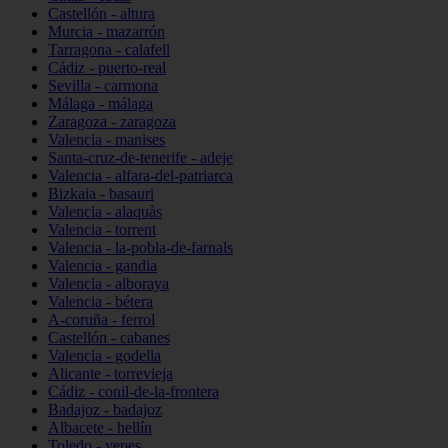
Castellón - altura
Murcia - mazarrón
Tarragona - calafell
Cádiz - puerto-real
Sevilla - carmona
Málaga - málaga
Zaragoza - zaragoza
Valencia - manises
Santa-cruz-de-tenerife - adeje
Valencia - alfara-del-patriarca
Bizkaia - basauri
Valencia - alaquàs
Valencia - torrent
Valencia - la-pobla-de-farnals
Valencia - gandia
Valencia - alboraya
Valencia - bétera
A-coruña - ferrol
Castellón - cabanes
Valencia - godella
Alicante - torrevieja
Cádiz - conil-de-la-frontera
Badajoz - badajoz
Albacete - hellín
Toledo - yepes