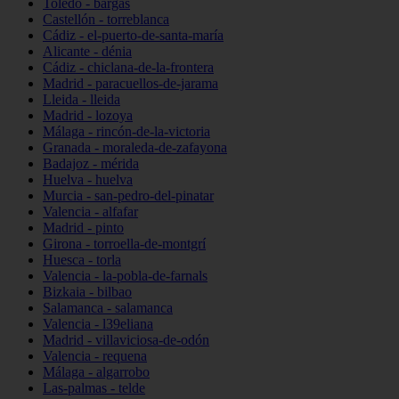
Toledo - bargas
Castellón - torreblanca
Cádiz - el-puerto-de-santa-maría
Alicante - dénia
Cádiz - chiclana-de-la-frontera
Madrid - paracuellos-de-jarama
Lleida - lleida
Madrid - lozoya
Málaga - rincón-de-la-victoria
Granada - moraleda-de-zafayona
Badajoz - mérida
Huelva - huelva
Murcia - san-pedro-del-pinatar
Valencia - alfafar
Madrid - pinto
Girona - torroella-de-montgrí
Huesca - torla
Valencia - la-pobla-de-farnals
Bizkaia - bilbao
Salamanca - salamanca
Valencia - l39eliana
Madrid - villaviciosa-de-odón
Valencia - requena
Málaga - algarrobo
Las-palmas - telde