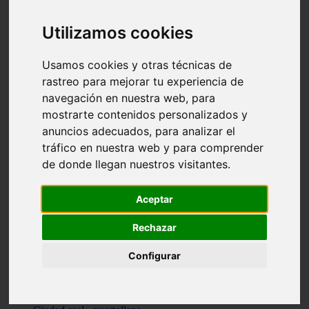
Valencia - beniparrell
Valencia - chiva
Utilizamos cookies
Murcia - calasparra
Valencia - burjassot
Valencia - sagunt
Usamos cookies y otras técnicas de
Alicante - alcoi
rastreo para mejorar tu experiencia de
Asturias - ribadesella
navegación en nuestra web, para
Castellón - benicàssim
Alicante - el-campello
mostrarte contenidos personalizados y
Pontevedra - o-grove
anuncios adecuados, para analizar el
Cádiz - rota
tráfico en nuestra web y para comprender
Madrid - las-rozas-de-madrid
Ciudad-real - ciudad-real
de donde llegan nuestros visitantes.
Madrid - tres-cantos
Las-palmas - yaiza
Alicante - altea
Aceptar
Alicante - elx
Alicante - calp
Rechazar
Zaragoza - zaragoza
Sevilla - sevilla
Configurar
Barcelona - barcelona
Madrid - madrid
Madrid - majadahonda
Valencia - gandia