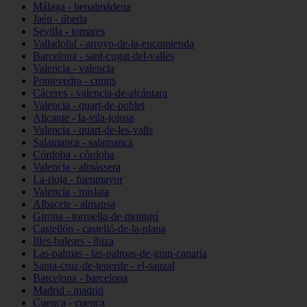
Málaga - benalmádena
Jaén - úbeda
Sevilla - tomares
Valladolid - arroyo-de-la-encomienda
Barcelona - sant-cugat-del-vallès
Valencia - valencia
Pontevedra - cuntis
Cáceres - valencia-de-alcántara
Valencia - quart-de-poblet
Alicante - la-vila-joiosa
Valencia - quart-de-les-valls
Salamanca - salamanca
Córdoba - córdoba
Valencia - almàssera
La-rioja - fuenmayor
Valencia - mislata
Albacete - almansa
Girona - torroella-de-montgrí
Castellón - castelló-de-la-plana
Illes-balears - ibiza
Las-palmas - las-palmas-de-gran-canaria
Santa-cruz-de-tenerife - el-sauzal
Barcelona - barcelona
Madrid - madrid
Cuenca - cuenca