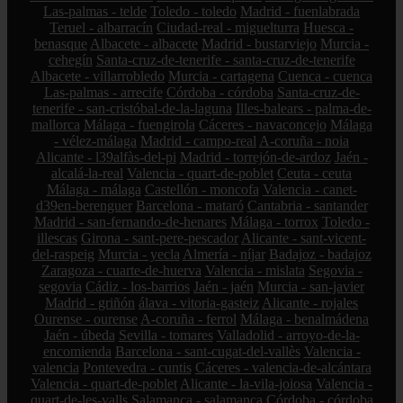
Las-palmas - telde
Toledo - toledo
Madrid - fuenlabrada
Teruel - albarracín
Ciudad-real - miguelturra
Huesca -
benasque
Albacete - albacete
Madrid - bustarviejo
Murcia -
cehegín
Santa-cruz-de-tenerife - santa-cruz-de-tenerife
Albacete - villarrobledo
Murcia - cartagena
Cuenca - cuenca
Las-palmas - arrecife
Córdoba - córdoba
Santa-cruz-de-
tenerife - san-cristóbal-de-la-laguna
Illes-balears - palma-de-
mallorca
Málaga - fuengirola
Cáceres - navaconcejo
Málaga
- vélez-málaga
Madrid - campo-real
A-coruña - noia
Alicante - l39alfàs-del-pi
Madrid - torrejón-de-ardoz
Jaén -
alcalá-la-real
Valencia - quart-de-poblet
Ceuta - ceuta
Málaga - málaga
Castellón - moncofa
Valencia - canet-
d39en-berenguer
Barcelona - mataró
Cantabria - santander
Madrid - san-fernando-de-henares
Málaga - torrox
Toledo -
illescas
Girona - sant-pere-pescador
Alicante - sant-vicent-
del-raspeig
Murcia - yecla
Almería - níjar
Badajoz - badajoz
Zaragoza - cuarte-de-huerva
Valencia - mislata
Segovia -
segovia
Cádiz - los-barrios
Jaén - jaén
Murcia - san-javier
Madrid - griñón
álava - vitoria-gasteiz
Alicante - rojales
Ourense - ourense
A-coruña - ferrol
Málaga - benalmádena
Jaén - úbeda
Sevilla - tomares
Valladolid - arroyo-de-la-
encomienda
Barcelona - sant-cugat-del-vallès
Valencia -
valencia
Pontevedra - cuntis
Cáceres - valencia-de-alcántara
Valencia - quart-de-poblet
Alicante - la-vila-joiosa
Valencia -
quart-de-les-valls
Salamanca - salamanca
Córdoba - córdoba