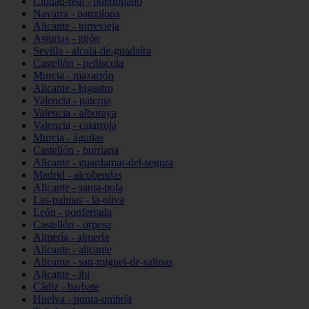
Ciudad-real - puertollano
Navarra - pamplona
Alicante - torrevieja
Asturias - gijón
Sevilla - alcalá-de-guadaíra
Castellón - peñíscola
Murcia - mazarrón
Alicante - bigastro
Valencia - paterna
Valencia - alboraya
Valencia - catarroja
Murcia - águilas
Castellón - burriana
Alicante - guardamar-del-segura
Madrid - alcobendas
Alicante - santa-pola
Las-palmas - la-oliva
León - ponferrada
Castellón - orpesa
Almería - almería
Alicante - alicante
Alicante - san-miguel-de-salinas
Alicante - ibi
Cádiz - barbate
Huelva - punta-umbría