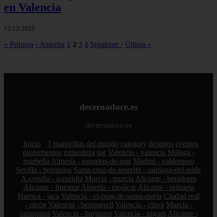
en Valencia
12/12/2025
« Primera
‹ Anterior
1
2
3
4
Siguiente ›
Última »
deceroadoce.es
deceroadoce.es
Inicio
7 maravillas del mundo
category
destinos
eventos
monumentos
naturaleza
tag
Valencia - valencia
Málaga -
marbella
Almería - roquetas-de-mar
Madrid - valdemoro
Sevilla - bormujos
Santa-cruz-de-tenerife - santiago-del-teide
A-coruña - a-coruña
Murcia - murcia
Alicante - benidorm
Alicante - finestrat
Almería - mojácar
Alicante - orihuela
Huesca - jaca
Valencia - el-puig-de-santa-maría
Ciudad-real
- picón
Valencia - beniparrell
Valencia - chiva
Murcia -
calasparra
Valencia - burjassot
Valencia - sagunt
Alicante -