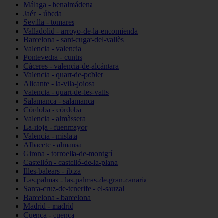
Málaga - benalmádena
Jaén - úbeda
Sevilla - tomares
Valladolid - arroyo-de-la-encomienda
Barcelona - sant-cugat-del-vallès
Valencia - valencia
Pontevedra - cuntis
Cáceres - valencia-de-alcántara
Valencia - quart-de-poblet
Alicante - la-vila-joiosa
Valencia - quart-de-les-valls
Salamanca - salamanca
Córdoba - córdoba
Valencia - almàssera
La-rioja - fuenmayor
Valencia - mislata
Albacete - almansa
Girona - torroella-de-montgrí
Castellón - castelló-de-la-plana
Illes-balears - ibiza
Las-palmas - las-palmas-de-gran-canaria
Santa-cruz-de-tenerife - el-sauzal
Barcelona - barcelona
Madrid - madrid
Cuenca - cuenca