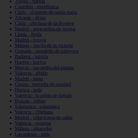
Toledo - bargas
Castellón - torreblanca
Cádiz - el-puerto-de-santa-maría
Alicante - dénia
Cádiz - chiclana-de-la-frontera
Madrid - paracuellos-de-jarama
Lleida - lleida
Madrid - lozoya
Málaga - rincón-de-la-victoria
Granada - moraleda-de-zafayona
Badajoz - mérida
Huelva - huelva
Murcia - san-pedro-del-pinatar
Valencia - alfafar
Madrid - pinto
Girona - torroella-de-montgrí
Huesca - torla
Valencia - la-pobla-de-farnals
Bizkaia - bilbao
Salamanca - salamanca
Valencia - l39eliana
Madrid - villaviciosa-de-odón
Valencia - requena
Málaga - algarrobo
Las-palmas - telde