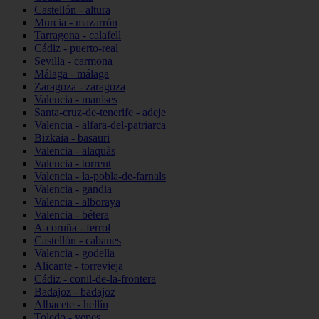
Castellón - altura
Murcia - mazarrón
Tarragona - calafell
Cádiz - puerto-real
Sevilla - carmona
Málaga - málaga
Zaragoza - zaragoza
Valencia - manises
Santa-cruz-de-tenerife - adeje
Valencia - alfara-del-patriarca
Bizkaia - basauri
Valencia - alaquàs
Valencia - torrent
Valencia - la-pobla-de-farnals
Valencia - gandia
Valencia - alboraya
Valencia - bétera
A-coruña - ferrol
Castellón - cabanes
Valencia - godella
Alicante - torrevieja
Cádiz - conil-de-la-frontera
Badajoz - badajoz
Albacete - hellín
Toledo - yepes