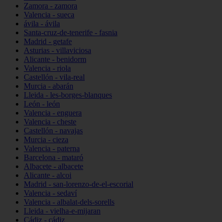
Zamora - zamora
Valencia - sueca
ávila - ávila
Santa-cruz-de-tenerife - fasnia
Madrid - getafe
Asturias - villaviciosa
Alicante - benidorm
Valencia - riola
Castellón - vila-real
Murcia - abarán
Lleida - les-borges-blanques
León - león
Valencia - enguera
Valencia - cheste
Castellón - navajas
Murcia - cieza
Valencia - paterna
Barcelona - mataró
Albacete - albacete
Alicante - alcoi
Madrid - san-lorenzo-de-el-escorial
Valencia - sedaví
Valencia - albalat-dels-sorells
Lleida - vielha-e-mijaran
Cádiz - cádiz