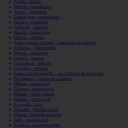
Toledo - toledo
Madrid - fuenlabrada
Teruel - albarracín
Ciudad-real - miguelturra
Huesca - benasque
Albacete - albacete
Madrid - bustarviejo
Murcia - cehegín
Santa-cruz-de-tenerife - santa-cruz-de-tenerife
Albacete - villarrobledo
Murcia - cartagena
Cuenca - cuenca
Las-palmas - arrecife
Córdoba - córdoba
Santa-cruz-de-tenerife - san-cristóbal-de-la-laguna
Illes-balears - palma-de-mallorca
Málaga - fuengirola
Cáceres - navaconcejo
Málaga - vélez-málaga
Madrid - campo-real
A-coruña - noia
Alicante - l39alfàs-del-pi
Madrid - torrejón-de-ardoz
Jaén - alcalá-la-real
Valencia - quart-de-poblet