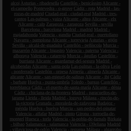
alcoi
Asturias - ribadesella
Castellón - benicàssim
Alicante -
el-campello
Pontevedra - o-grove
Cádiz - rota
Madrid - las-
rozas-de-madrid
Ciudad-real - ciudad-real
Madrid - tres-
cantos
Las-palmas - yaiza
Alicante - altea
Alicante - elx
Alicante - calp
Zaragoza - zaragoza
Sevilla - sevilla
Barcelona - barcelona
Madrid - madrid
Madrid -
majadahonda
Valencia - gandia
Ciudad-real - puertollano
Navarra - pamplona
Alicante - torrevieja
Asturias - gijón
Sevilla - alcalá-de-guadaíra
Castellón - peñíscola
Murcia -
mazarrón
Alicante - bigastro
Valencia - paterna
Valencia -
alboraya
Valencia - catarroja
Murcia - águilas
Castellón -
burriana
Alicante - guardamar-del-segura
Madrid -
alcobendas
Alicante - santa-pola
Las-palmas - la-oliva
León
- ponferrada
Castellón - orpesa
Almería - almería
Alicante -
alicante
Alicante - san-miguel-de-salinas
Alicante - ibi
Cádiz
- barbate
Huelva - punta-umbría
Toledo - bargas
Castellón -
torreblanca
Cádiz - el-puerto-de-santa-maría
Alicante - dénia
Cádiz - chiclana-de-la-frontera
Madrid - paracuellos-de-
jarama
Lleida - lleida
Madrid - lozoya
Málaga - rincón-de-
la-victoria
Granada - moraleda-de-zafayona
Badajoz -
mérida
Huelva - huelva
Murcia - san-pedro-del-pinatar
Valencia - alfafar
Madrid - pinto
Girona - torroella-de-
montgrí
Huesca - torla
Valencia - la-pobla-de-farnals
Bizkaia
- bilbao
Salamanca - salamanca
Valencia - l39eliana
Madrid
- villaviciosa-de-odón
Valencia - requena
Málaga - algarrobo