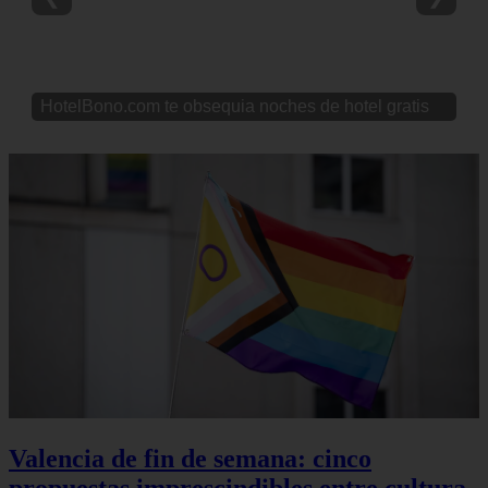
HotelBono.com te obsequia noches de hotel gratis
Valencia de fin de semana: cinco
propuestas imprescindibles entre cultura,