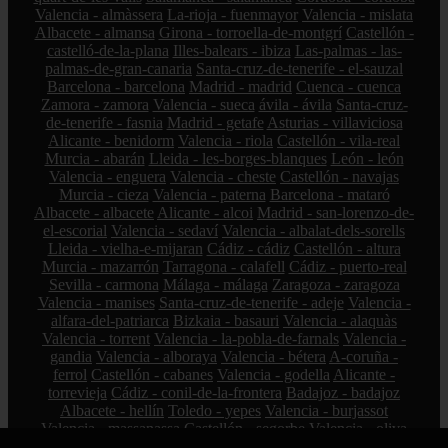
Valencia - almàssera
La-rioja - fuenmayor
Valencia - mislata
Albacete - almansa
Girona - torroella-de-montgrí
Castellón -
castelló-de-la-plana
Illes-balears - ibiza
Las-palmas - las-
palmas-de-gran-canaria
Santa-cruz-de-tenerife - el-sauzal
Barcelona - barcelona
Madrid - madrid
Cuenca - cuenca
Zamora - zamora
Valencia - sueca
ávila - ávila
Santa-cruz-
de-tenerife - fasnia
Madrid - getafe
Asturias - villaviciosa
Alicante - benidorm
Valencia - riola
Castellón - vila-real
Murcia - abarán
Lleida - les-borges-blanques
León - león
Valencia - enguera
Valencia - cheste
Castellón - navajas
Murcia - cieza
Valencia - paterna
Barcelona - mataró
Albacete - albacete
Alicante - alcoi
Madrid - san-lorenzo-de-
el-escorial
Valencia - sedaví
Valencia - albalat-dels-sorells
Lleida - vielha-e-mijaran
Cádiz - cádiz
Castellón - altura
Murcia - mazarrón
Tarragona - calafell
Cádiz - puerto-real
Sevilla - carmona
Málaga - málaga
Zaragoza - zaragoza
Valencia - manises
Santa-cruz-de-tenerife - adeje
Valencia -
alfara-del-patriarca
Bizkaia - basauri
Valencia - alaquàs
Valencia - torrent
Valencia - la-pobla-de-farnals
Valencia -
gandia
Valencia - alboraya
Valencia - bétera
A-coruña -
ferrol
Castellón - cabanes
Valencia - godella
Alicante -
torrevieja
Cádiz - conil-de-la-frontera
Badajoz - badajoz
Albacete - hellín
Toledo - yepes
Valencia - burjassot
Valencia - massanassa
Castellón - segorbe
Valencia - oliva
Alicante - altea
Valencia - daimús