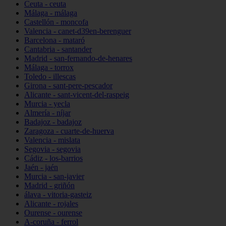
Ceuta - ceuta
Málaga - málaga
Castellón - moncofa
Valencia - canet-d39en-berenguer
Barcelona - mataró
Cantabria - santander
Madrid - san-fernando-de-henares
Málaga - torrox
Toledo - illescas
Girona - sant-pere-pescador
Alicante - sant-vicent-del-raspeig
Murcia - yecla
Almería - níjar
Badajoz - badajoz
Zaragoza - cuarte-de-huerva
Valencia - mislata
Segovia - segovia
Cádiz - los-barrios
Jaén - jaén
Murcia - san-javier
Madrid - griñón
álava - vitoria-gasteiz
Alicante - rojales
Ourense - ourense
A-coruña - ferrol