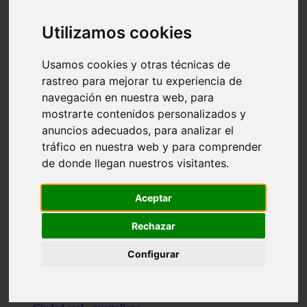
Valencia - beniparrell
Valencia - chiva
Utilizamos cookies
Murcia - calasparra
Valencia - burjassot
Valencia - sagunt
Usamos cookies y otras técnicas de
Alicante - alcoi
rastreo para mejorar tu experiencia de
Asturias - ribadesella
navegación en nuestra web, para
Castellón - benicàssim
Alicante - el-campello
mostrarte contenidos personalizados y
Pontevedra - o-grove
anuncios adecuados, para analizar el
Cádiz - rota
tráfico en nuestra web y para comprender
Madrid - las-rozas-de-madrid
Ciudad-real - ciudad-real
de donde llegan nuestros visitantes.
Madrid - tres-cantos
Las-palmas - yaiza
Alicante - altea
Aceptar
Alicante - elx
Alicante - calp
Rechazar
Zaragoza - zaragoza
Sevilla - sevilla
Configurar
Barcelona - barcelona
Madrid - madrid
Madrid - majadahonda
Valencia - gandia