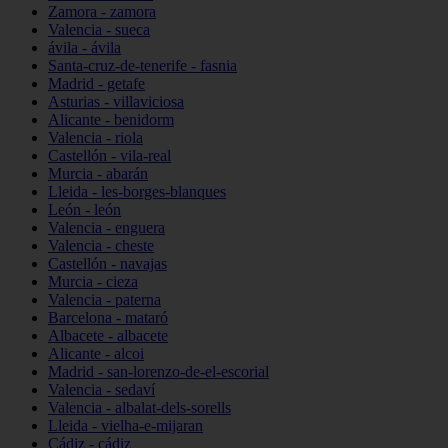
Zamora - zamora
Valencia - sueca
ávila - ávila
Santa-cruz-de-tenerife - fasnia
Madrid - getafe
Asturias - villaviciosa
Alicante - benidorm
Valencia - riola
Castellón - vila-real
Murcia - abarán
Lleida - les-borges-blanques
León - león
Valencia - enguera
Valencia - cheste
Castellón - navajas
Murcia - cieza
Valencia - paterna
Barcelona - mataró
Albacete - albacete
Alicante - alcoi
Madrid - san-lorenzo-de-el-escorial
Valencia - sedaví
Valencia - albalat-dels-sorells
Lleida - vielha-e-mijaran
Cádiz - cádiz