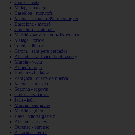
Ceuta - ceuta
Málaga - málaga
Castellón - moncofa
Valencia - canet-d39en-berenguer
Barcelona - mataró
Cantabria - santander
Madrid - san-fernando-de-henares
Málaga - torrox
Toledo - illescas
Girona - sant-pere-pescador
Alicante - sant-vicent-del-raspeig
Murcia - yecla
Almería - níjar
Badajoz - badajoz
Zaragoza - cuarte-de-huerva
Valencia - mislata
Segovia - segovia
Cádiz - los-barrios
Jaén - jaén
Murcia - san-javier
Madrid - griñón
álava - vitoria-gasteiz
Alicante - rojales
Ourense - ourense
A-coruña - ferrol