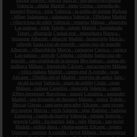
mérida
Huelva - huelva
Murcia - san-pedro-del-pinatar
Valencia - alfafar
Madrid - pinto
Girona - torroella-de-
montgrí
Huesca - torla
Valencia - la-pobla-de-farnals
Bizkaia
- bilbao
Salamanca - salamanca
Valencia - l39eliana
Madrid
- villaviciosa-de-odón
Valencia - requena
Málaga - algarrobo
Las-palmas - telde
Toledo - toledo
Madrid - fuenlabrada
Teruel - albarracín
Ciudad-real - miguelturra
Huesca -
benasque
Albacete - albacete
Madrid - bustarviejo
Murcia -
cehegín
Santa-cruz-de-tenerife - santa-cruz-de-tenerife
Albacete - villarrobledo
Murcia - cartagena
Cuenca - cuenca
Las-palmas - arrecife
Córdoba - córdoba
Santa-cruz-de-
tenerife - san-cristóbal-de-la-laguna
Illes-balears - palma-de-
mallorca
Málaga - fuengirola
Cáceres - navaconcejo
Málaga
- vélez-málaga
Madrid - campo-real
A-coruña - noia
Alicante - l39alfàs-del-pi
Madrid - torrejón-de-ardoz
Jaén -
alcalá-la-real
Valencia - quart-de-poblet
Ceuta - ceuta
Málaga - málaga
Castellón - moncofa
Valencia - canet-
d39en-berenguer
Barcelona - mataró
Cantabria - santander
Madrid - san-fernando-de-henares
Málaga - torrox
Toledo -
illescas
Girona - sant-pere-pescador
Alicante - sant-vicent-
del-raspeig
Murcia - yecla
Almería - níjar
Badajoz - badajoz
Zaragoza - cuarte-de-huerva
Valencia - mislata
Segovia -
segovia
Cádiz - los-barrios
Jaén - jaén
Murcia - san-javier
Madrid - griñón
álava - vitoria-gasteiz
Alicante - rojales
Ourense - ourense
A-coruña - ferrol
Málaga - benalmádena