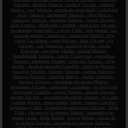
Alicante - finestrat
Almería - mojácar
Alicante - orihuela
Huesca - jaca
Valencia - el-puig-de-santa-maría
Ciudad-real
- picón
Valencia - beniparrell
Valencia - chiva
Murcia -
calasparra
Valencia - burjassot
Valencia - sagunt
Alicante -
alcoi
Asturias - ribadesella
Castellón - benicàssim
Alicante -
el-campello
Pontevedra - o-grove
Cádiz - rota
Madrid - las-
rozas-de-madrid
Ciudad-real - ciudad-real
Madrid - tres-
cantos
Las-palmas - yaiza
Alicante - altea
Alicante - elx
Alicante - calp
Zaragoza - zaragoza
Sevilla - sevilla
Barcelona - barcelona
Madrid - madrid
Madrid -
majadahonda
Valencia - gandia
Ciudad-real - puertollano
Navarra - pamplona
Alicante - torrevieja
Asturias - gijón
Sevilla - alcalá-de-guadaíra
Castellón - peñíscola
Murcia -
mazarrón
Alicante - bigastro
Valencia - paterna
Valencia -
alboraya
Valencia - catarroja
Murcia - águilas
Castellón -
burriana
Alicante - guardamar-del-segura
Madrid -
alcobendas
Alicante - santa-pola
Las-palmas - la-oliva
León
- ponferrada
Castellón - orpesa
Almería - almería
Alicante -
alicante
Alicante - san-miguel-de-salinas
Alicante - ibi
Cádiz
- barbate
Huelva - punta-umbría
Toledo - bargas
Castellón -
torreblanca
Cádiz - el-puerto-de-santa-maría
Alicante - dénia
Cádiz - chiclana-de-la-frontera
Madrid - paracuellos-de-
jarama
Lleida - lleida
Madrid - lozoya
Málaga - rincón-de-
la-victoria
Granada - moraleda-de-zafayona
Badajoz -