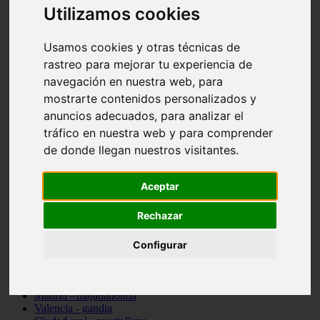
Utilizamos cookies
Valencia - beniparrell
Valencia - chiva
Murcia - calasparra
Usamos cookies y otras técnicas de
Valencia - burjassot
rastreo para mejorar tu experiencia de
Valencia - sagunt
Alicante - alcoi
navegación en nuestra web, para
Asturias - ribadesella
mostrarte contenidos personalizados y
Castellón - benicàssim
anuncios adecuados, para analizar el
Alicante - el-campello
Pontevedra - o-grove
tráfico en nuestra web y para comprender
Cádiz - rota
de donde llegan nuestros visitantes.
Madrid - las-rozas-de-madrid
Ciudad-real - ciudad-real
Madrid - tres-cantos
Aceptar
Las-palmas - yaiza
Alicante - altea
Rechazar
Alicante - elx
Alicante - calp
Zaragoza - zaragoza
Configurar
Sevilla - sevilla
Barcelona - barcelona
Madrid - madrid
Madrid - majadahonda
Valencia - gandia