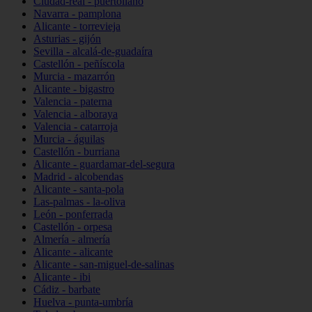
Ciudad-real - puertollano
Navarra - pamplona
Alicante - torrevieja
Asturias - gijón
Sevilla - alcalá-de-guadaíra
Castellón - peñíscola
Murcia - mazarrón
Alicante - bigastro
Valencia - paterna
Valencia - alboraya
Valencia - catarroja
Murcia - águilas
Castellón - burriana
Alicante - guardamar-del-segura
Madrid - alcobendas
Alicante - santa-pola
Las-palmas - la-oliva
León - ponferrada
Castellón - orpesa
Almería - almería
Alicante - alicante
Alicante - san-miguel-de-salinas
Alicante - ibi
Cádiz - barbate
Huelva - punta-umbría