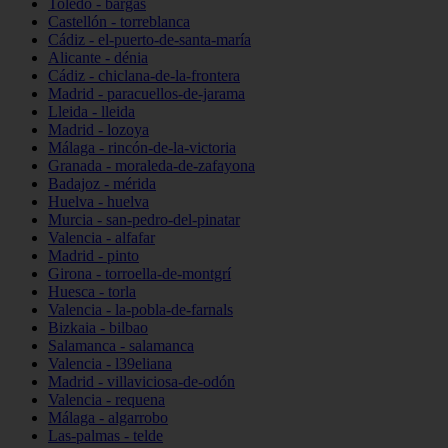
Toledo - bargas
Castellón - torreblanca
Cádiz - el-puerto-de-santa-maría
Alicante - dénia
Cádiz - chiclana-de-la-frontera
Madrid - paracuellos-de-jarama
Lleida - lleida
Madrid - lozoya
Málaga - rincón-de-la-victoria
Granada - moraleda-de-zafayona
Badajoz - mérida
Huelva - huelva
Murcia - san-pedro-del-pinatar
Valencia - alfafar
Madrid - pinto
Girona - torroella-de-montgrí
Huesca - torla
Valencia - la-pobla-de-farnals
Bizkaia - bilbao
Salamanca - salamanca
Valencia - l39eliana
Madrid - villaviciosa-de-odón
Valencia - requena
Málaga - algarrobo
Las-palmas - telde