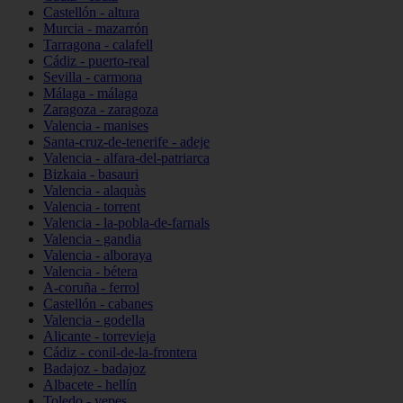
Castellón - altura
Murcia - mazarrón
Tarragona - calafell
Cádiz - puerto-real
Sevilla - carmona
Málaga - málaga
Zaragoza - zaragoza
Valencia - manises
Santa-cruz-de-tenerife - adeje
Valencia - alfara-del-patriarca
Bizkaia - basauri
Valencia - alaquàs
Valencia - torrent
Valencia - la-pobla-de-farnals
Valencia - gandia
Valencia - alboraya
Valencia - bétera
A-coruña - ferrol
Castellón - cabanes
Valencia - godella
Alicante - torrevieja
Cádiz - conil-de-la-frontera
Badajoz - badajoz
Albacete - hellín
Toledo - yepes