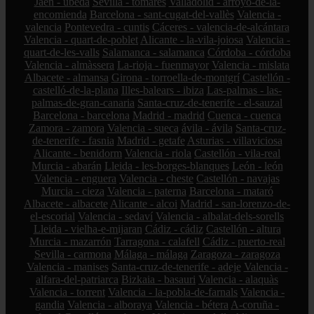
Jaén - úbeda
Sevilla - tomares
Valladolid - arroyo-de-la-
encomienda
Barcelona - sant-cugat-del-vallès
Valencia -
valencia
Pontevedra - cuntis
Cáceres - valencia-de-alcántara
Valencia - quart-de-poblet
Alicante - la-vila-joiosa
Valencia -
quart-de-les-valls
Salamanca - salamanca
Córdoba - córdoba
Valencia - almàssera
La-rioja - fuenmayor
Valencia - mislata
Albacete - almansa
Girona - torroella-de-montgrí
Castellón -
castelló-de-la-plana
Illes-balears - ibiza
Las-palmas - las-
palmas-de-gran-canaria
Santa-cruz-de-tenerife - el-sauzal
Barcelona - barcelona
Madrid - madrid
Cuenca - cuenca
Zamora - zamora
Valencia - sueca
ávila - ávila
Santa-cruz-
de-tenerife - fasnia
Madrid - getafe
Asturias - villaviciosa
Alicante - benidorm
Valencia - riola
Castellón - vila-real
Murcia - abarán
Lleida - les-borges-blanques
León - león
Valencia - enguera
Valencia - cheste
Castellón - navajas
Murcia - cieza
Valencia - paterna
Barcelona - mataró
Albacete - albacete
Alicante - alcoi
Madrid - san-lorenzo-de-
el-escorial
Valencia - sedaví
Valencia - albalat-dels-sorells
Lleida - vielha-e-mijaran
Cádiz - cádiz
Castellón - altura
Murcia - mazarrón
Tarragona - calafell
Cádiz - puerto-real
Sevilla - carmona
Málaga - málaga
Zaragoza - zaragoza
Valencia - manises
Santa-cruz-de-tenerife - adeje
Valencia -
alfara-del-patriarca
Bizkaia - basauri
Valencia - alaquàs
Valencia - torrent
Valencia - la-pobla-de-farnals
Valencia -
gandia
Valencia - alboraya
Valencia - bétera
A-coruña -