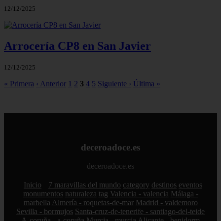
12/12/2025
Arrocería CP8 en San Javier
12/12/2025
« Primera
‹ Anterior
1
2
3
4
5
Siguiente ›
Última »
deceroadoce.es
deceroadoce.es
Inicio
7 maravillas del mundo
category
destinos
eventos
monumentos
naturaleza
tag
Valencia - valencia
Málaga -
marbella
Almería - roquetas-de-mar
Madrid - valdemoro
Sevilla - bormujos
Santa-cruz-de-tenerife - santiago-del-teide
A-coruña - a-coruña
Murcia - murcia
Alicante - benidorm