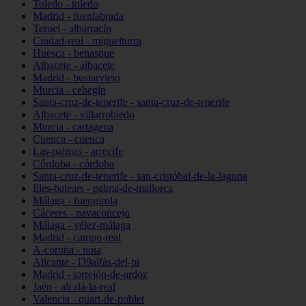
Toledo - toledo
Madrid - fuenlabrada
Teruel - albarracín
Ciudad-real - miguelturra
Huesca - benasque
Albacete - albacete
Madrid - bustarviejo
Murcia - cehegín
Santa-cruz-de-tenerife - santa-cruz-de-tenerife
Albacete - villarrobledo
Murcia - cartagena
Cuenca - cuenca
Las-palmas - arrecife
Córdoba - córdoba
Santa-cruz-de-tenerife - san-cristóbal-de-la-laguna
Illes-balears - palma-de-mallorca
Málaga - fuengirola
Cáceres - navaconcejo
Málaga - vélez-málaga
Madrid - campo-real
A-coruña - noia
Alicante - l39alfàs-del-pi
Madrid - torrejón-de-ardoz
Jaén - alcalá-la-real
Valencia - quart-de-poblet