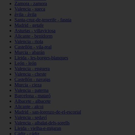
Zamora - zamora
Valencia - sueca
ávila - ávila
Santa-cruz-de-tenerife - fasnia
Madrid - getafe
Asturias - villaviciosa
Alicante - benidorm
Valencia - riola
Castellón - vila-real
Murcia - abarán
Lleida - les-borges-blanques
León - león
Valencia - enguera
Valencia - cheste
Castellón - navajas
Murcia - cieza
Valencia - paterna
Barcelona - mataró
Albacete - albacete
Alicante - alcoi
Madrid - san-lorenzo-de-el-escorial
Valencia - sedaví
Valencia - albalat-dels-sorells
Lleida - vielha-e-mijaran
Cádiz - cádiz