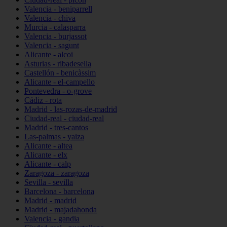
Valencia - beniparrell
Valencia - chiva
Murcia - calasparra
Valencia - burjassot
Valencia - sagunt
Alicante - alcoi
Asturias - ribadesella
Castellón - benicàssim
Alicante - el-campello
Pontevedra - o-grove
Cádiz - rota
Madrid - las-rozas-de-madrid
Ciudad-real - ciudad-real
Madrid - tres-cantos
Las-palmas - yaiza
Alicante - altea
Alicante - elx
Alicante - calp
Zaragoza - zaragoza
Sevilla - sevilla
Barcelona - barcelona
Madrid - madrid
Madrid - majadahonda
Valencia - gandia