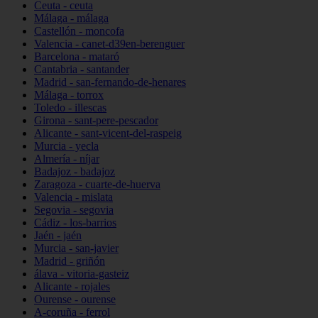
Ceuta - ceuta
Málaga - málaga
Castellón - moncofa
Valencia - canet-d39en-berenguer
Barcelona - mataró
Cantabria - santander
Madrid - san-fernando-de-henares
Málaga - torrox
Toledo - illescas
Girona - sant-pere-pescador
Alicante - sant-vicent-del-raspeig
Murcia - yecla
Almería - níjar
Badajoz - badajoz
Zaragoza - cuarte-de-huerva
Valencia - mislata
Segovia - segovia
Cádiz - los-barrios
Jaén - jaén
Murcia - san-javier
Madrid - griñón
álava - vitoria-gasteiz
Alicante - rojales
Ourense - ourense
A-coruña - ferrol