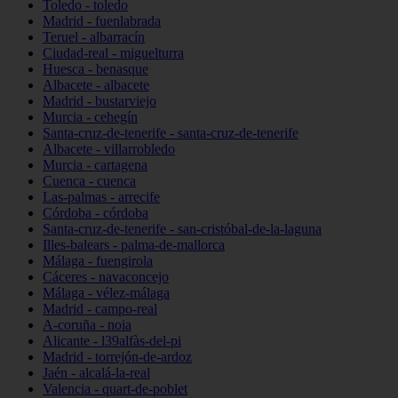
Toledo - toledo
Madrid - fuenlabrada
Teruel - albarracín
Ciudad-real - miguelturra
Huesca - benasque
Albacete - albacete
Madrid - bustarviejo
Murcia - cehegín
Santa-cruz-de-tenerife - santa-cruz-de-tenerife
Albacete - villarrobledo
Murcia - cartagena
Cuenca - cuenca
Las-palmas - arrecife
Córdoba - córdoba
Santa-cruz-de-tenerife - san-cristóbal-de-la-laguna
Illes-balears - palma-de-mallorca
Málaga - fuengirola
Cáceres - navaconcejo
Málaga - vélez-málaga
Madrid - campo-real
A-coruña - noia
Alicante - l39alfàs-del-pi
Madrid - torrejón-de-ardoz
Jaén - alcalá-la-real
Valencia - quart-de-poblet