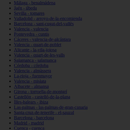
Málaga - benalmádena
Jaén - úbeda
Sevilla - tomares
Valladolid - arroyo-de-la-encomienda
Barcelona - sant-cugat-del-vallès
Valencia - valencia
Pontevedra - cuntis
Cáceres - valencia-de-alcántara
Valencia - quart-de-poblet
Alicante - la-vila-joiosa
Valencia - quart-de-les-valls
Salamanca - salamanca
Córdoba - córdoba
Valencia - almàssera
La-rioja - fuenmayor
Valencia - mislata
Albacete - almansa
Girona - torroella-de-montgrí
Castellón - castelló-de-la-plana
Illes-balears - ibiza
Las-palmas - las-palmas-de-gran-canaria
Santa-cruz-de-tenerife - el-sauzal
Barcelona - barcelona
Madrid - madrid
Cuenca - cuenca