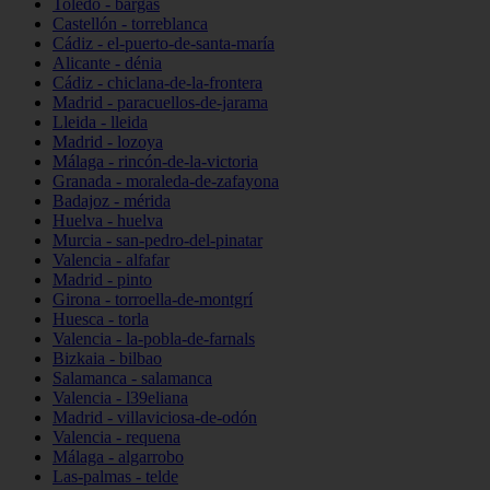
Toledo - bargas
Castellón - torreblanca
Cádiz - el-puerto-de-santa-maría
Alicante - dénia
Cádiz - chiclana-de-la-frontera
Madrid - paracuellos-de-jarama
Lleida - lleida
Madrid - lozoya
Málaga - rincón-de-la-victoria
Granada - moraleda-de-zafayona
Badajoz - mérida
Huelva - huelva
Murcia - san-pedro-del-pinatar
Valencia - alfafar
Madrid - pinto
Girona - torroella-de-montgrí
Huesca - torla
Valencia - la-pobla-de-farnals
Bizkaia - bilbao
Salamanca - salamanca
Valencia - l39eliana
Madrid - villaviciosa-de-odón
Valencia - requena
Málaga - algarrobo
Las-palmas - telde