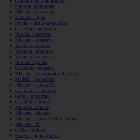
Ciudad-real - puertollano
Navarra - pamplona
Alicante - torrevieja
Asturias - gijón
Sevilla - alcalá-de-guadaíra
Castellón - peñíscola
Murcia - mazarrón
Alicante - bigastro
Valencia - paterna
Valencia - alboraya
Valencia - catarroja
Murcia - águilas
Castellón - burriana
Alicante - guardamar-del-segura
Madrid - alcobendas
Alicante - santa-pola
Las-palmas - la-oliva
León - ponferrada
Castellón - orpesa
Almería - almería
Alicante - alicante
Alicante - san-miguel-de-salinas
Alicante - ibi
Cádiz - barbate
Huelva - punta-umbría