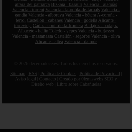
alfara-del-patriarca
Bizkaia - basauri
Valencia - alaquàs
Valencia - torrent
Valencia - la-pobla-de-farnals
Valencia -
gandia
Valencia - alboraya
Valencia - bétera
A-coruña -
ferrol
Castellón - cabanes
Valencia - godella
Alicante -
torrevieja
Cádiz - conil-de-la-frontera
Badajoz - badajoz
Albacete - hellín
Toledo - yepes
Valencia - burjassot
Valencia - massanassa
Castellón - segorbe
Valencia - oliva
Alicante - altea
Valencia - daimús
© 2026 deceroadoce.es. Todos los derechos reservados.
Sitemap
|
RSS
|
Política de Cookies
|
Política de Privacidad
|
Aviso legal
|
Contacto
|
Creado por 0lemiswebs SEO y
Diseño web
|
Libro sobre Cabañuelas