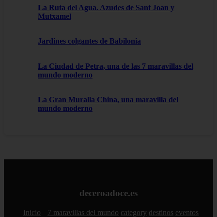
La Ruta del Agua. Azudes de Sant Joan y
Mutxamel
Jardines colgantes de Babilonia
La Ciudad de Petra, una de las 7 maravillas del
mundo moderno
La Gran Muralla China, una maravilla del
mundo moderno
deceroadoce.es
Inicio
7 maravillas del mundo
category
destinos
eventos