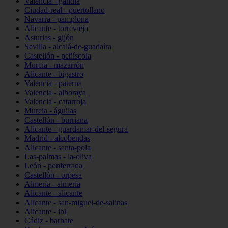
Valencia - gandia
Ciudad-real - puertollano
Navarra - pamplona
Alicante - torrevieja
Asturias - gijón
Sevilla - alcalá-de-guadaíra
Castellón - peñíscola
Murcia - mazarrón
Alicante - bigastro
Valencia - paterna
Valencia - alboraya
Valencia - catarroja
Murcia - águilas
Castellón - burriana
Alicante - guardamar-del-segura
Madrid - alcobendas
Alicante - santa-pola
Las-palmas - la-oliva
León - ponferrada
Castellón - orpesa
Almería - almería
Alicante - alicante
Alicante - san-miguel-de-salinas
Alicante - ibi
Cádiz - barbate