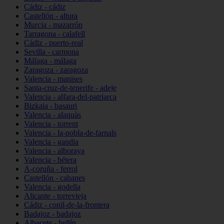
Cádiz - cádiz
Castellón - altura
Murcia - mazarrón
Tarragona - calafell
Cádiz - puerto-real
Sevilla - carmona
Málaga - málaga
Zaragoza - zaragoza
Valencia - manises
Santa-cruz-de-tenerife - adeje
Valencia - alfara-del-patriarca
Bizkaia - basauri
Valencia - alaquàs
Valencia - torrent
Valencia - la-pobla-de-farnals
Valencia - gandia
Valencia - alboraya
Valencia - bétera
A-coruña - ferrol
Castellón - cabanes
Valencia - godella
Alicante - torrevieja
Cádiz - conil-de-la-frontera
Badajoz - badajoz
Albacete - hellín