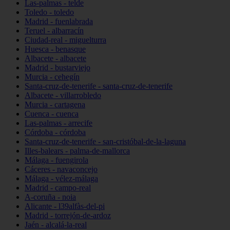
Las-palmas - telde
Toledo - toledo
Madrid - fuenlabrada
Teruel - albarracín
Ciudad-real - miguelturra
Huesca - benasque
Albacete - albacete
Madrid - bustarviejo
Murcia - cehegín
Santa-cruz-de-tenerife - santa-cruz-de-tenerife
Albacete - villarrobledo
Murcia - cartagena
Cuenca - cuenca
Las-palmas - arrecife
Córdoba - córdoba
Santa-cruz-de-tenerife - san-cristóbal-de-la-laguna
Illes-balears - palma-de-mallorca
Málaga - fuengirola
Cáceres - navaconcejo
Málaga - vélez-málaga
Madrid - campo-real
A-coruña - noia
Alicante - l39alfàs-del-pi
Madrid - torrejón-de-ardoz
Jaén - alcalá-la-real