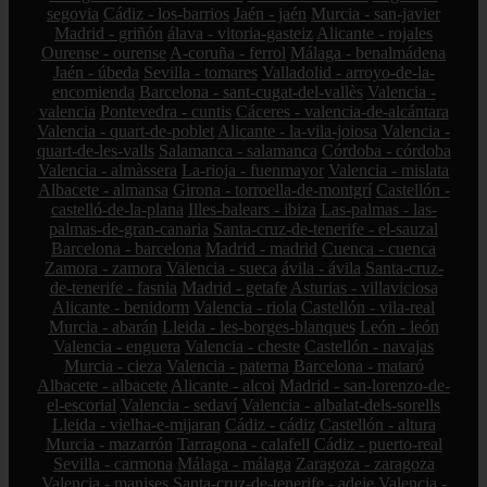
segovia
Cádiz - los-barrios
Jaén - jaén
Murcia - san-javier
Madrid - griñón
álava - vitoria-gasteiz
Alicante - rojales
Ourense - ourense
A-coruña - ferrol
Málaga - benalmádena
Jaén - úbeda
Sevilla - tomares
Valladolid - arroyo-de-la-
encomienda
Barcelona - sant-cugat-del-vallès
Valencia -
valencia
Pontevedra - cuntis
Cáceres - valencia-de-alcántara
Valencia - quart-de-poblet
Alicante - la-vila-joiosa
Valencia -
quart-de-les-valls
Salamanca - salamanca
Córdoba - córdoba
Valencia - almàssera
La-rioja - fuenmayor
Valencia - mislata
Albacete - almansa
Girona - torroella-de-montgrí
Castellón -
castelló-de-la-plana
Illes-balears - ibiza
Las-palmas - las-
palmas-de-gran-canaria
Santa-cruz-de-tenerife - el-sauzal
Barcelona - barcelona
Madrid - madrid
Cuenca - cuenca
Zamora - zamora
Valencia - sueca
ávila - ávila
Santa-cruz-
de-tenerife - fasnia
Madrid - getafe
Asturias - villaviciosa
Alicante - benidorm
Valencia - riola
Castellón - vila-real
Murcia - abarán
Lleida - les-borges-blanques
León - león
Valencia - enguera
Valencia - cheste
Castellón - navajas
Murcia - cieza
Valencia - paterna
Barcelona - mataró
Albacete - albacete
Alicante - alcoi
Madrid - san-lorenzo-de-
el-escorial
Valencia - sedaví
Valencia - albalat-dels-sorells
Lleida - vielha-e-mijaran
Cádiz - cádiz
Castellón - altura
Murcia - mazarrón
Tarragona - calafell
Cádiz - puerto-real
Sevilla - carmona
Málaga - málaga
Zaragoza - zaragoza
Valencia - manises
Santa-cruz-de-tenerife - adeje
Valencia -