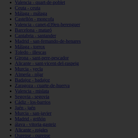
Valencia - quart-de-poblet
Ceuta - ceuta
Málaga - málaga
Castellón - moncofa
Valencia - canet-d39en-berenguer
Barcelona - mataró
Cantabria - santander
Madrid - san-fernando-de-henares
Málaga - torrox
Toledo - illescas
Girona - sant-pere-pescador
Alicante - sant-vicent-del-raspeig
Murcia - yecla
Almería - níjar
Badajoz - badajoz
Zaragoza - cuarte-de-huerva
Valencia - mislata
Segovia - segovia
Cádiz - los-barrios
Jaén - jaén
Murcia - san-javier
Madrid - griñón
álava - vitoria-gasteiz
Alicante - rojales
Ourense - ourense