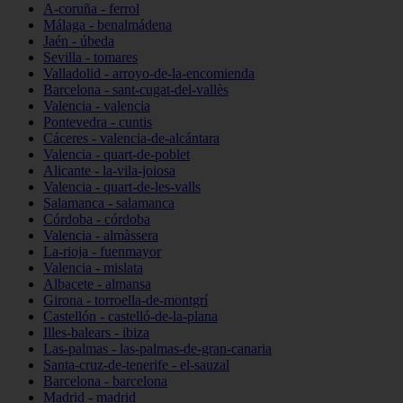
A-coruña - ferrol
Málaga - benalmádena
Jaén - úbeda
Sevilla - tomares
Valladolid - arroyo-de-la-encomienda
Barcelona - sant-cugat-del-vallès
Valencia - valencia
Pontevedra - cuntis
Cáceres - valencia-de-alcántara
Valencia - quart-de-poblet
Alicante - la-vila-joiosa
Valencia - quart-de-les-valls
Salamanca - salamanca
Córdoba - córdoba
Valencia - almàssera
La-rioja - fuenmayor
Valencia - mislata
Albacete - almansa
Girona - torroella-de-montgrí
Castellón - castelló-de-la-plana
Illes-balears - ibiza
Las-palmas - las-palmas-de-gran-canaria
Santa-cruz-de-tenerife - el-sauzal
Barcelona - barcelona
Madrid - madrid