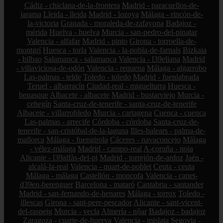
Cádiz - chiclana-de-la-frontera
Madrid - paracuellos-de-
jarama
Lleida - lleida
Madrid - lozoya
Málaga - rincón-de-
la-victoria
Granada - moraleda-de-zafayona
Badajoz -
mérida
Huelva - huelva
Murcia - san-pedro-del-pinatar
Valencia - alfafar
Madrid - pinto
Girona - torroella-de-
montgrí
Huesca - torla
Valencia - la-pobla-de-farnals
Bizkaia
- bilbao
Salamanca - salamanca
Valencia - l39eliana
Madrid
- villaviciosa-de-odón
Valencia - requena
Málaga - algarrobo
Las-palmas - telde
Toledo - toledo
Madrid - fuenlabrada
Teruel - albarracín
Ciudad-real - miguelturra
Huesca -
benasque
Albacete - albacete
Madrid - bustarviejo
Murcia -
cehegín
Santa-cruz-de-tenerife - santa-cruz-de-tenerife
Albacete - villarrobledo
Murcia - cartagena
Cuenca - cuenca
Las-palmas - arrecife
Córdoba - córdoba
Santa-cruz-de-
tenerife - san-cristóbal-de-la-laguna
Illes-balears - palma-de-
mallorca
Málaga - fuengirola
Cáceres - navaconcejo
Málaga
- vélez-málaga
Madrid - campo-real
A-coruña - noia
Alicante - l39alfàs-del-pi
Madrid - torrejón-de-ardoz
Jaén -
alcalá-la-real
Valencia - quart-de-poblet
Ceuta - ceuta
Málaga - málaga
Castellón - moncofa
Valencia - canet-
d39en-berenguer
Barcelona - mataró
Cantabria - santander
Madrid - san-fernando-de-henares
Málaga - torrox
Toledo -
illescas
Girona - sant-pere-pescador
Alicante - sant-vicent-
del-raspeig
Murcia - yecla
Almería - níjar
Badajoz - badajoz
Zaragoza - cuarte-de-huerva
Valencia - mislata
Segovia -