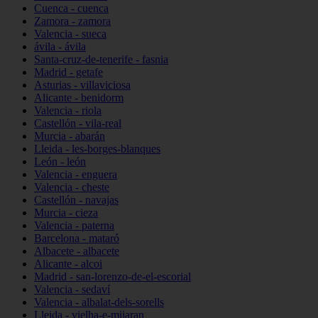
Cuenca - cuenca
Zamora - zamora
Valencia - sueca
ávila - ávila
Santa-cruz-de-tenerife - fasnia
Madrid - getafe
Asturias - villaviciosa
Alicante - benidorm
Valencia - riola
Castellón - vila-real
Murcia - abarán
Lleida - les-borges-blanques
León - león
Valencia - enguera
Valencia - cheste
Castellón - navajas
Murcia - cieza
Valencia - paterna
Barcelona - mataró
Albacete - albacete
Alicante - alcoi
Madrid - san-lorenzo-de-el-escorial
Valencia - sedaví
Valencia - albalat-dels-sorells
Lleida - vielha-e-mijaran