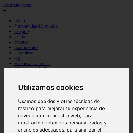
deceroadoce.es
☰
Inicio
7 maravillas del mundo
category
destinos
eventos
monumentos
naturaleza
tag
Valencia - valencia
Málaga - marbella
Almería - roquetas-de-mar
Madrid - valdemoro
Sevilla - bormujos
Utilizamos cookies
Santa-cruz-de-tenerife - santiago-del-teide
A-coruña - a-coruña
Usamos cookies y otras técnicas de
Murcia - murcia
Alicante - benidorm
rastreo para mejorar tu experiencia de
Alicante - finestrat
navegación en nuestra web, para
Almería - mojácar
mostrarte contenidos personalizados y
Alicante - orihuela
Huesca - jaca
anuncios adecuados, para analizar el
Valencia - el-puig-de-santa-maría