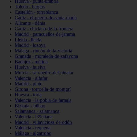
Huelva - punta-umbría
Toledo - bargas
Castellón - torreblanca
Cádiz - el-puerto-de-santa-maría
Alicante - dénia
Cádiz - chiclana-de-la-frontera
Madrid - paracuellos-de-jarama
Lleida - lleida
Madrid - lozoya
Málaga - rincón-de-la-victoria
Granada - moraleda-de-zafayona
Badajoz - mérida
Huelva - huelva
Murcia - san-pedro-del-pinatar
Valencia - alfafar
Madrid - pinto
Girona - torroella-de-montgrí
Huesca - torla
Valencia - la-pobla-de-farnals
Bizkaia - bilbao
Salamanca - salamanca
Valencia - l39eliana
Madrid - villaviciosa-de-odón
Valencia - requena
Málaga - algarrobo