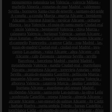
monumentos
naturaleza
tag
Valencia - valencia
Málaga -
marbella
Almería - roquetas-de-mar
Madrid - valdemoro
Sevilla - bormujos
Santa-cruz-de-tenerife - santiago-del-teide
A-coruña - a-coruña
Murcia - murcia
Alicante - benidorm
Alicante - finestrat
Almería - mojácar
Alicante - orihuela
Huesca - jaca
Valencia - el-puig-de-santa-maría
Ciudad-real
- picón
Valencia - beniparrell
Valencia - chiva
Murcia -
calasparra
Valencia - burjassot
Valencia - sagunt
Alicante -
alcoi
Asturias - ribadesella
Castellón - benicàssim
Alicante -
el-campello
Pontevedra - o-grove
Cádiz - rota
Madrid - las-
rozas-de-madrid
Ciudad-real - ciudad-real
Madrid - tres-
cantos
Las-palmas - yaiza
Alicante - altea
Alicante - elx
Alicante - calp
Zaragoza - zaragoza
Sevilla - sevilla
Barcelona - barcelona
Madrid - madrid
Madrid -
majadahonda
Valencia - gandia
Ciudad-real - puertollano
Navarra - pamplona
Alicante - torrevieja
Asturias - gijón
Sevilla - alcalá-de-guadaíra
Castellón - peñíscola
Murcia -
mazarrón
Alicante - bigastro
Valencia - paterna
Valencia -
alboraya
Valencia - catarroja
Murcia - águilas
Castellón -
burriana
Alicante - guardamar-del-segura
Madrid -
alcobendas
Alicante - santa-pola
Las-palmas - la-oliva
León
- ponferrada
Castellón - orpesa
Almería - almería
Alicante -
alicante
Alicante - san-miguel-de-salinas
Alicante - ibi
Cádiz
- barbate
Huelva - punta-umbría
Toledo - bargas
Castellón -
torreblanca
Cádiz - el-puerto-de-santa-maría
Alicante - dénia