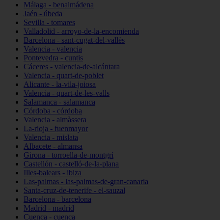
Málaga - benalmádena
Jaén - úbeda
Sevilla - tomares
Valladolid - arroyo-de-la-encomienda
Barcelona - sant-cugat-del-vallès
Valencia - valencia
Pontevedra - cuntis
Cáceres - valencia-de-alcántara
Valencia - quart-de-poblet
Alicante - la-vila-joiosa
Valencia - quart-de-les-valls
Salamanca - salamanca
Córdoba - córdoba
Valencia - almàssera
La-rioja - fuenmayor
Valencia - mislata
Albacete - almansa
Girona - torroella-de-montgrí
Castellón - castelló-de-la-plana
Illes-balears - ibiza
Las-palmas - las-palmas-de-gran-canaria
Santa-cruz-de-tenerife - el-sauzal
Barcelona - barcelona
Madrid - madrid
Cuenca - cuenca