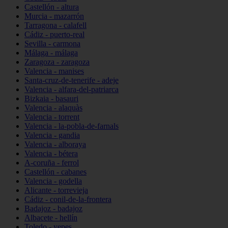
Castellón - altura
Murcia - mazarrón
Tarragona - calafell
Cádiz - puerto-real
Sevilla - carmona
Málaga - málaga
Zaragoza - zaragoza
Valencia - manises
Santa-cruz-de-tenerife - adeje
Valencia - alfara-del-patriarca
Bizkaia - basauri
Valencia - alaquàs
Valencia - torrent
Valencia - la-pobla-de-farnals
Valencia - gandia
Valencia - alboraya
Valencia - bétera
A-coruña - ferrol
Castellón - cabanes
Valencia - godella
Alicante - torrevieja
Cádiz - conil-de-la-frontera
Badajoz - badajoz
Albacete - hellín
Toledo - yepes