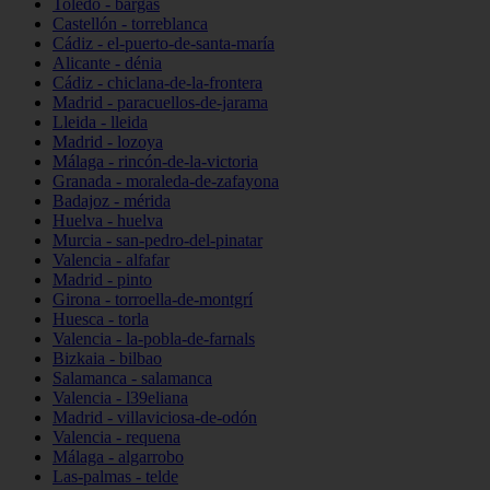
Toledo - bargas
Castellón - torreblanca
Cádiz - el-puerto-de-santa-maría
Alicante - dénia
Cádiz - chiclana-de-la-frontera
Madrid - paracuellos-de-jarama
Lleida - lleida
Madrid - lozoya
Málaga - rincón-de-la-victoria
Granada - moraleda-de-zafayona
Badajoz - mérida
Huelva - huelva
Murcia - san-pedro-del-pinatar
Valencia - alfafar
Madrid - pinto
Girona - torroella-de-montgrí
Huesca - torla
Valencia - la-pobla-de-farnals
Bizkaia - bilbao
Salamanca - salamanca
Valencia - l39eliana
Madrid - villaviciosa-de-odón
Valencia - requena
Málaga - algarrobo
Las-palmas - telde