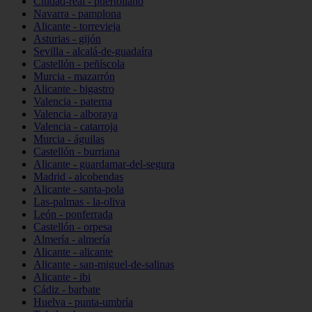
Ciudad-real - puertollano
Navarra - pamplona
Alicante - torrevieja
Asturias - gijón
Sevilla - alcalá-de-guadaíra
Castellón - peñíscola
Murcia - mazarrón
Alicante - bigastro
Valencia - paterna
Valencia - alboraya
Valencia - catarroja
Murcia - águilas
Castellón - burriana
Alicante - guardamar-del-segura
Madrid - alcobendas
Alicante - santa-pola
Las-palmas - la-oliva
León - ponferrada
Castellón - orpesa
Almería - almería
Alicante - alicante
Alicante - san-miguel-de-salinas
Alicante - ibi
Cádiz - barbate
Huelva - punta-umbría