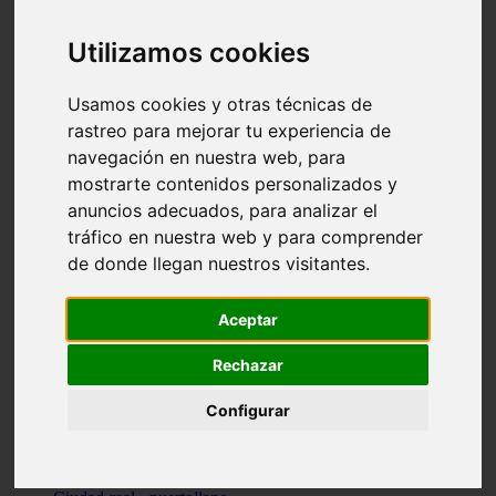
Valencia - beniparrell
Valencia - chiva
Utilizamos cookies
Murcia - calasparra
Valencia - burjassot
Valencia - sagunt
Usamos cookies y otras técnicas de
Alicante - alcoi
rastreo para mejorar tu experiencia de
Asturias - ribadesella
navegación en nuestra web, para
Castellón - benicàssim
Alicante - el-campello
mostrarte contenidos personalizados y
Pontevedra - o-grove
anuncios adecuados, para analizar el
Cádiz - rota
tráfico en nuestra web y para comprender
Madrid - las-rozas-de-madrid
Ciudad-real - ciudad-real
de donde llegan nuestros visitantes.
Madrid - tres-cantos
Las-palmas - yaiza
Alicante - altea
Aceptar
Alicante - elx
Alicante - calp
Rechazar
Zaragoza - zaragoza
Sevilla - sevilla
Configurar
Barcelona - barcelona
Madrid - madrid
Madrid - majadahonda
Valencia - gandia