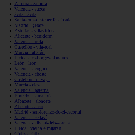
Zamora - zamora
Valencia - sueca
ávila - ávila
Santa-cruz-de-tenerife - fasnia
Madrid - getafe
Asturias - villaviciosa
Alicante - benidorm
Valencia - riola
Castellón - vila-real
Murcia - abarán
Lleida - les-borges-blanques
León - león
Valencia - enguera
Valencia - cheste
Castellón - navajas
Murcia - cieza
Valencia - paterna
Barcelona - mataró
Albacete - albacete
Alicante - alcoi
Madrid - san-lorenzo-de-el-escorial
Valencia - sedaví
Valencia - albalat-dels-sorells
Lleida - vielha-e-mijaran
Cádiz - cádiz