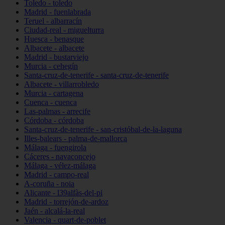
Toledo - toledo
Madrid - fuenlabrada
Teruel - albarracín
Ciudad-real - miguelturra
Huesca - benasque
Albacete - albacete
Madrid - bustarviejo
Murcia - cehegín
Santa-cruz-de-tenerife - santa-cruz-de-tenerife
Albacete - villarrobledo
Murcia - cartagena
Cuenca - cuenca
Las-palmas - arrecife
Córdoba - córdoba
Santa-cruz-de-tenerife - san-cristóbal-de-la-laguna
Illes-balears - palma-de-mallorca
Málaga - fuengirola
Cáceres - navaconcejo
Málaga - vélez-málaga
Madrid - campo-real
A-coruña - noia
Alicante - l39alfàs-del-pi
Madrid - torrejón-de-ardoz
Jaén - alcalá-la-real
Valencia - quart-de-poblet