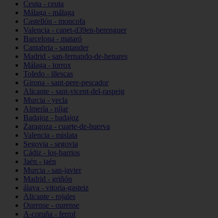
Ceuta - ceuta
Málaga - málaga
Castellón - moncofa
Valencia - canet-d39en-berenguer
Barcelona - mataró
Cantabria - santander
Madrid - san-fernando-de-henares
Málaga - torrox
Toledo - illescas
Girona - sant-pere-pescador
Alicante - sant-vicent-del-raspeig
Murcia - yecla
Almería - níjar
Badajoz - badajoz
Zaragoza - cuarte-de-huerva
Valencia - mislata
Segovia - segovia
Cádiz - los-barrios
Jaén - jaén
Murcia - san-javier
Madrid - griñón
álava - vitoria-gasteiz
Alicante - rojales
Ourense - ourense
A-coruña - ferrol