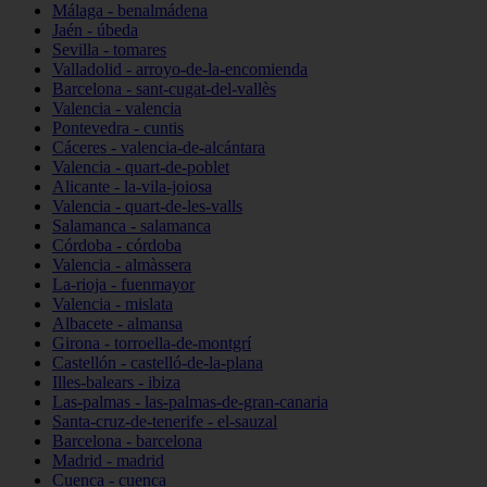
Málaga - benalmádena
Jaén - úbeda
Sevilla - tomares
Valladolid - arroyo-de-la-encomienda
Barcelona - sant-cugat-del-vallès
Valencia - valencia
Pontevedra - cuntis
Cáceres - valencia-de-alcántara
Valencia - quart-de-poblet
Alicante - la-vila-joiosa
Valencia - quart-de-les-valls
Salamanca - salamanca
Córdoba - córdoba
Valencia - almàssera
La-rioja - fuenmayor
Valencia - mislata
Albacete - almansa
Girona - torroella-de-montgrí
Castellón - castelló-de-la-plana
Illes-balears - ibiza
Las-palmas - las-palmas-de-gran-canaria
Santa-cruz-de-tenerife - el-sauzal
Barcelona - barcelona
Madrid - madrid
Cuenca - cuenca