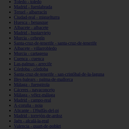
Toledo - toledo
Madrid - fuenlabrada
Teruel - albarracín
Ciudad-real - miguelturra
Huesca - benasque
Albacete - albacete
Madrid - bustarviejo
Murcia - cehegín
Santa-cruz-de-tenerife - santa-cruz-de-tenerife
Albacete - villarrobledo
Murcia - cartagena
Cuenca - cuenca
Las-palmas - arrecife
Córdoba - córdoba
Santa-cruz-de-tenerife - san-cristóbal-de-la-laguna
Illes-balears - palma-de-mallorca
Málaga - fuengirola
Cáceres - navaconcejo
Málaga - vélez-málaga
Madrid - campo-real
A-coruña - noia
Alicante - l39alfàs-del-pi
Madrid - torrejón-de-ardoz
Jaén - alcalá-la-real
Valencia - quart-de-poblet