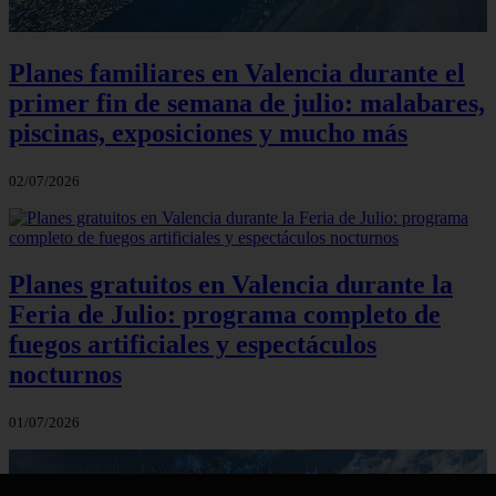
Planes familiares en Valencia durante el
primer fin de semana de julio: malabares,
piscinas, exposiciones y mucho más
02/07/2026
Planes gratuitos en Valencia durante la
Feria de Julio: programa completo de
fuegos artificiales y espectáculos
nocturnos
01/07/2026