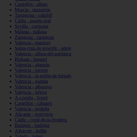
Castellón - altura
Murcia - mazarrón
Tarragona - calafell
Cádiz - puerto-real
Sevilla - carmona
Málaga - málaga
Zaragoza - zaragoza
Valencia - manises
Santa-cruz-de-tenerife - adeje
Valencia - alfara-del-patriarca
Bizkaia - basauri
Valencia - alaquàs
Valencia - torrent
Valencia - la-pobla-de-farnals
Valencia - gandia
Valencia - alboraya
Valencia - bétera
A-coruña - ferrol
Castellón - cabanes
Valencia - godella
Alicante - torrevieja
Cádiz - conil-de-la-frontera
Badajoz - badajoz
Albacete - hellín
Toledo - yepes