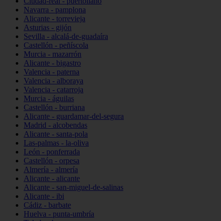
Ciudad-real - puertollano
Navarra - pamplona
Alicante - torrevieja
Asturias - gijón
Sevilla - alcalá-de-guadaíra
Castellón - peñíscola
Murcia - mazarrón
Alicante - bigastro
Valencia - paterna
Valencia - alboraya
Valencia - catarroja
Murcia - águilas
Castellón - burriana
Alicante - guardamar-del-segura
Madrid - alcobendas
Alicante - santa-pola
Las-palmas - la-oliva
León - ponferrada
Castellón - orpesa
Almería - almería
Alicante - alicante
Alicante - san-miguel-de-salinas
Alicante - ibi
Cádiz - barbate
Huelva - punta-umbría