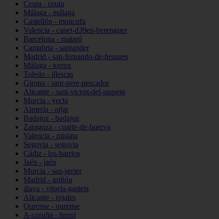
Ceuta - ceuta
Málaga - málaga
Castellón - moncofa
Valencia - canet-d39en-berenguer
Barcelona - mataró
Cantabria - santander
Madrid - san-fernando-de-henares
Málaga - torrox
Toledo - illescas
Girona - sant-pere-pescador
Alicante - sant-vicent-del-raspeig
Murcia - yecla
Almería - níjar
Badajoz - badajoz
Zaragoza - cuarte-de-huerva
Valencia - mislata
Segovia - segovia
Cádiz - los-barrios
Jaén - jaén
Murcia - san-javier
Madrid - griñón
álava - vitoria-gasteiz
Alicante - rojales
Ourense - ourense
A-coruña - ferrol