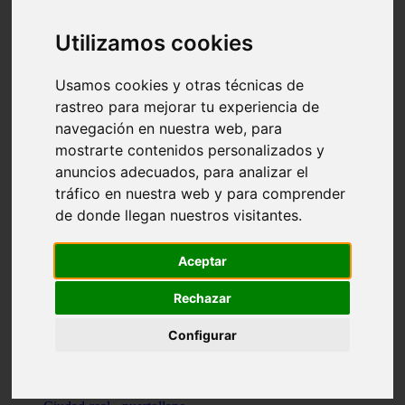
Valencia - beniparrell
Valencia - chiva
Utilizamos cookies
Murcia - calasparra
Valencia - burjassot
Valencia - sagunt
Usamos cookies y otras técnicas de
Alicante - alcoi
rastreo para mejorar tu experiencia de
Asturias - ribadesella
navegación en nuestra web, para
Castellón - benicàssim
Alicante - el-campello
mostrarte contenidos personalizados y
Pontevedra - o-grove
anuncios adecuados, para analizar el
Cádiz - rota
tráfico en nuestra web y para comprender
Madrid - las-rozas-de-madrid
Ciudad-real - ciudad-real
de donde llegan nuestros visitantes.
Madrid - tres-cantos
Las-palmas - yaiza
Alicante - altea
Aceptar
Alicante - elx
Alicante - calp
Rechazar
Zaragoza - zaragoza
Sevilla - sevilla
Configurar
Barcelona - barcelona
Madrid - madrid
Madrid - majadahonda
Valencia - gandia