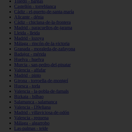
Toledo - bargas
Castellón - torreblanca
Cádiz - el-puerto-de-santa-maría
Alicante - dénia
Cádiz - chiclana-de-la-frontera
Madrid - paracuellos-de-jarama
Lleida - lleida
Madrid - lozoya
Málaga - rincón-de-la-victoria
Granada - moraleda-de-zafayona
Badajoz - mérida
Huelva - huelva
Murcia - san-pedro-del-pinatar
Valencia - alfafar
Madrid - pinto
Girona - torroella-de-montgrí
Huesca - torla
Valencia - la-pobla-de-farnals
Bizkaia - bilbao
Salamanca - salamanca
Valencia - l39eliana
Madrid - villaviciosa-de-odón
Valencia - requena
Málaga - algarrobo
Las-palmas - telde