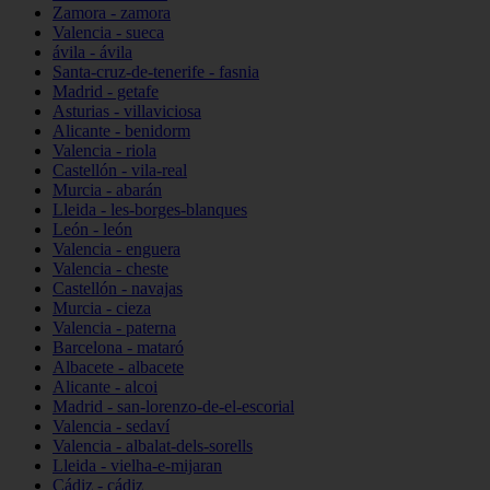
Zamora - zamora
Valencia - sueca
ávila - ávila
Santa-cruz-de-tenerife - fasnia
Madrid - getafe
Asturias - villaviciosa
Alicante - benidorm
Valencia - riola
Castellón - vila-real
Murcia - abarán
Lleida - les-borges-blanques
León - león
Valencia - enguera
Valencia - cheste
Castellón - navajas
Murcia - cieza
Valencia - paterna
Barcelona - mataró
Albacete - albacete
Alicante - alcoi
Madrid - san-lorenzo-de-el-escorial
Valencia - sedaví
Valencia - albalat-dels-sorells
Lleida - vielha-e-mijaran
Cádiz - cádiz