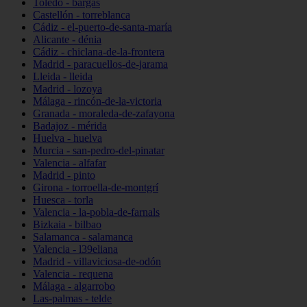
Toledo - bargas
Castellón - torreblanca
Cádiz - el-puerto-de-santa-maría
Alicante - dénia
Cádiz - chiclana-de-la-frontera
Madrid - paracuellos-de-jarama
Lleida - lleida
Madrid - lozoya
Málaga - rincón-de-la-victoria
Granada - moraleda-de-zafayona
Badajoz - mérida
Huelva - huelva
Murcia - san-pedro-del-pinatar
Valencia - alfafar
Madrid - pinto
Girona - torroella-de-montgrí
Huesca - torla
Valencia - la-pobla-de-farnals
Bizkaia - bilbao
Salamanca - salamanca
Valencia - l39eliana
Madrid - villaviciosa-de-odón
Valencia - requena
Málaga - algarrobo
Las-palmas - telde