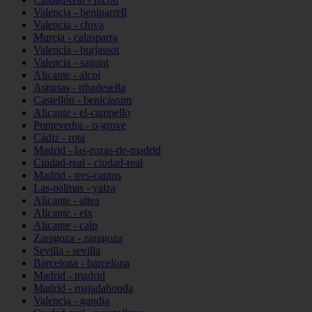
Valencia - beniparrell
Valencia - chiva
Murcia - calasparra
Valencia - burjassot
Valencia - sagunt
Alicante - alcoi
Asturias - ribadesella
Castellón - benicàssim
Alicante - el-campello
Pontevedra - o-grove
Cádiz - rota
Madrid - las-rozas-de-madrid
Ciudad-real - ciudad-real
Madrid - tres-cantos
Las-palmas - yaiza
Alicante - altea
Alicante - elx
Alicante - calp
Zaragoza - zaragoza
Sevilla - sevilla
Barcelona - barcelona
Madrid - madrid
Madrid - majadahonda
Valencia - gandia