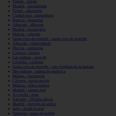
Toledo - toledo
Madrid - fuenlabrada
Teruel - albarracín
Ciudad-real - miguelturra
Huesca - benasque
Albacete - albacete
Madrid - bustarviejo
Murcia - cehegín
Santa-cruz-de-tenerife - santa-cruz-de-tenerife
Albacete - villarrobledo
Murcia - cartagena
Cuenca - cuenca
Las-palmas - arrecife
Córdoba - córdoba
Santa-cruz-de-tenerife - san-cristóbal-de-la-laguna
Illes-balears - palma-de-mallorca
Málaga - fuengirola
Cáceres - navaconcejo
Málaga - vélez-málaga
Madrid - campo-real
A-coruña - noia
Alicante - l39alfàs-del-pi
Madrid - torrejón-de-ardoz
Jaén - alcalá-la-real
Valencia - quart-de-poblet