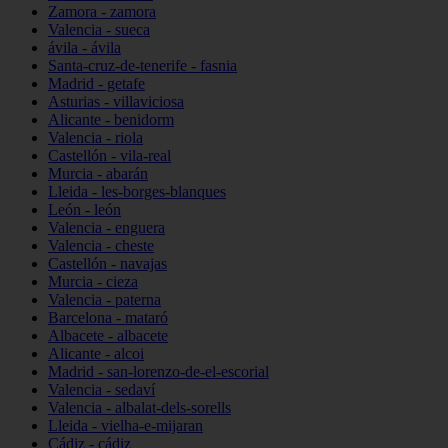
Zamora - zamora
Valencia - sueca
ávila - ávila
Santa-cruz-de-tenerife - fasnia
Madrid - getafe
Asturias - villaviciosa
Alicante - benidorm
Valencia - riola
Castellón - vila-real
Murcia - abarán
Lleida - les-borges-blanques
León - león
Valencia - enguera
Valencia - cheste
Castellón - navajas
Murcia - cieza
Valencia - paterna
Barcelona - mataró
Albacete - albacete
Alicante - alcoi
Madrid - san-lorenzo-de-el-escorial
Valencia - sedaví
Valencia - albalat-dels-sorells
Lleida - vielha-e-mijaran
Cádiz - cádiz