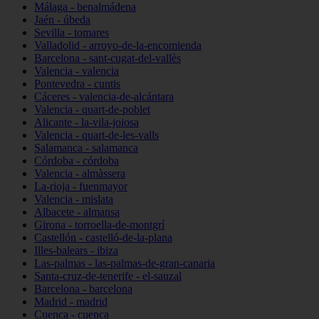
Málaga - benalmádena
Jaén - úbeda
Sevilla - tomares
Valladolid - arroyo-de-la-encomienda
Barcelona - sant-cugat-del-vallès
Valencia - valencia
Pontevedra - cuntis
Cáceres - valencia-de-alcántara
Valencia - quart-de-poblet
Alicante - la-vila-joiosa
Valencia - quart-de-les-valls
Salamanca - salamanca
Córdoba - córdoba
Valencia - almàssera
La-rioja - fuenmayor
Valencia - mislata
Albacete - almansa
Girona - torroella-de-montgrí
Castellón - castelló-de-la-plana
Illes-balears - ibiza
Las-palmas - las-palmas-de-gran-canaria
Santa-cruz-de-tenerife - el-sauzal
Barcelona - barcelona
Madrid - madrid
Cuenca - cuenca