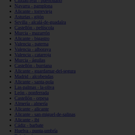
Ciudad-real - puertollano
Navarra - pamplona
Alicante - torrevieja
Asturias - gijón
Sevilla - alcalá-de-guadaíra
Castellón - peñíscola
Murcia - mazarrón
Alicante - bigastro
Valencia - paterna
Valencia - alboraya
Valencia - catarroja
Murcia - águilas
Castellón - burriana
Alicante - guardamar-del-segura
Madrid - alcobendas
Alicante - santa-pola
Las-palmas - la-oliva
León - ponferrada
Castellón - orpesa
Almería - almería
Alicante - alicante
Alicante - san-miguel-de-salinas
Alicante - ibi
Cádiz - barbate
Huelva - punta-umbría