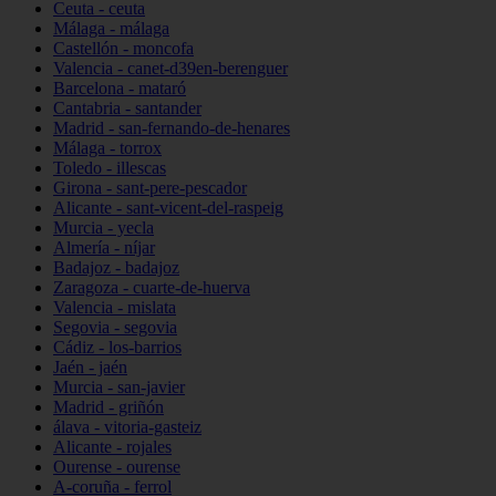
Ceuta - ceuta
Málaga - málaga
Castellón - moncofa
Valencia - canet-d39en-berenguer
Barcelona - mataró
Cantabria - santander
Madrid - san-fernando-de-henares
Málaga - torrox
Toledo - illescas
Girona - sant-pere-pescador
Alicante - sant-vicent-del-raspeig
Murcia - yecla
Almería - níjar
Badajoz - badajoz
Zaragoza - cuarte-de-huerva
Valencia - mislata
Segovia - segovia
Cádiz - los-barrios
Jaén - jaén
Murcia - san-javier
Madrid - griñón
álava - vitoria-gasteiz
Alicante - rojales
Ourense - ourense
A-coruña - ferrol