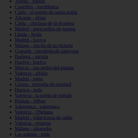
Toledo - bargas
Castellón - torreblanca
Cádiz - el-puerto-de-santa-maría
Alicante - dénia
Cádiz - chiclana-de-la-frontera
Madrid - paracuellos-de-jarama
Lleida - lleida
Madrid - lozoya
Málaga - rincón-de-la-victoria
Granada - moraleda-de-zafayona
Badajoz - mérida
Huelva - huelva
Murcia - san-pedro-del-pinatar
Valencia - alfafar
Madrid - pinto
Girona - torroella-de-montgrí
Huesca - torla
Valencia - la-pobla-de-farnals
Bizkaia - bilbao
Salamanca - salamanca
Valencia - l39eliana
Madrid - villaviciosa-de-odón
Valencia - requena
Málaga - algarrobo
Las-palmas - telde