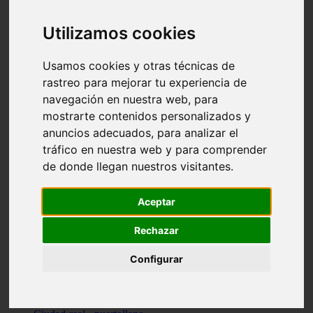
Valencia - beniparrell
Valencia - chiva
Utilizamos cookies
Murcia - calasparra
Valencia - burjassot
Valencia - sagunt
Usamos cookies y otras técnicas de
Alicante - alcoi
rastreo para mejorar tu experiencia de
Asturias - ribadesella
navegación en nuestra web, para
Castellón - benicàssim
Alicante - el-campello
mostrarte contenidos personalizados y
Pontevedra - o-grove
anuncios adecuados, para analizar el
Cádiz - rota
tráfico en nuestra web y para comprender
Madrid - las-rozas-de-madrid
Ciudad-real - ciudad-real
de donde llegan nuestros visitantes.
Madrid - tres-cantos
Las-palmas - yaiza
Alicante - altea
Aceptar
Alicante - elx
Alicante - calp
Rechazar
Zaragoza - zaragoza
Sevilla - sevilla
Configurar
Barcelona - barcelona
Madrid - madrid
Madrid - majadahonda
Valencia - gandia