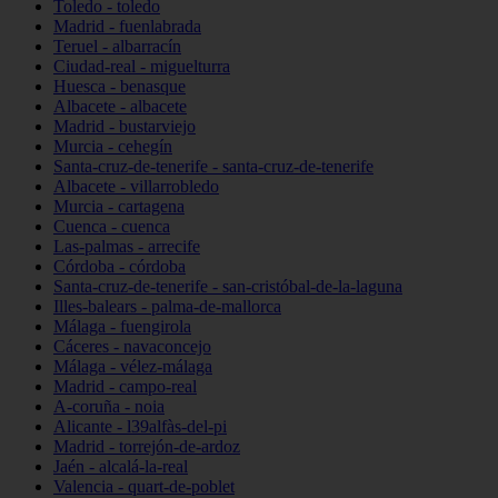
Toledo - toledo
Madrid - fuenlabrada
Teruel - albarracín
Ciudad-real - miguelturra
Huesca - benasque
Albacete - albacete
Madrid - bustarviejo
Murcia - cehegín
Santa-cruz-de-tenerife - santa-cruz-de-tenerife
Albacete - villarrobledo
Murcia - cartagena
Cuenca - cuenca
Las-palmas - arrecife
Córdoba - córdoba
Santa-cruz-de-tenerife - san-cristóbal-de-la-laguna
Illes-balears - palma-de-mallorca
Málaga - fuengirola
Cáceres - navaconcejo
Málaga - vélez-málaga
Madrid - campo-real
A-coruña - noia
Alicante - l39alfàs-del-pi
Madrid - torrejón-de-ardoz
Jaén - alcalá-la-real
Valencia - quart-de-poblet