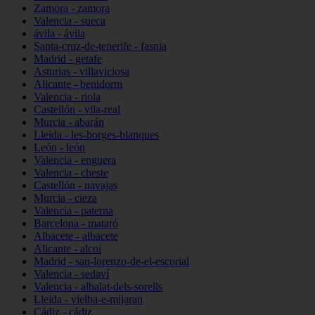
Zamora - zamora
Valencia - sueca
ávila - ávila
Santa-cruz-de-tenerife - fasnia
Madrid - getafe
Asturias - villaviciosa
Alicante - benidorm
Valencia - riola
Castellón - vila-real
Murcia - abarán
Lleida - les-borges-blanques
León - león
Valencia - enguera
Valencia - cheste
Castellón - navajas
Murcia - cieza
Valencia - paterna
Barcelona - mataró
Albacete - albacete
Alicante - alcoi
Madrid - san-lorenzo-de-el-escorial
Valencia - sedaví
Valencia - albalat-dels-sorells
Lleida - vielha-e-mijaran
Cádiz - cádiz