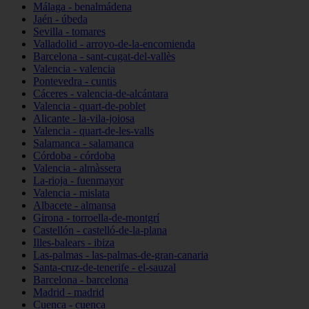
Málaga - benalmádena
Jaén - úbeda
Sevilla - tomares
Valladolid - arroyo-de-la-encomienda
Barcelona - sant-cugat-del-vallès
Valencia - valencia
Pontevedra - cuntis
Cáceres - valencia-de-alcántara
Valencia - quart-de-poblet
Alicante - la-vila-joiosa
Valencia - quart-de-les-valls
Salamanca - salamanca
Córdoba - córdoba
Valencia - almàssera
La-rioja - fuenmayor
Valencia - mislata
Albacete - almansa
Girona - torroella-de-montgrí
Castellón - castelló-de-la-plana
Illes-balears - ibiza
Las-palmas - las-palmas-de-gran-canaria
Santa-cruz-de-tenerife - el-sauzal
Barcelona - barcelona
Madrid - madrid
Cuenca - cuenca