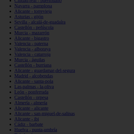
Ciudad-real - puertollano
Navarra - pamplona
Alicante - torrevieja
Asturias - gijón
Sevilla - alcalá-de-guadaíra
Castellón - peñíscola
Murcia - mazarrón
Alicante - bigastro
Valencia - paterna
Valencia - alboraya
Valencia - catarroja
Murcia - águilas
Castellón - burriana
Alicante - guardamar-del-segura
Madrid - alcobendas
Alicante - santa-pola
Las-palmas - la-oliva
León - ponferrada
Castellón - orpesa
Almería - almería
Alicante - alicante
Alicante - san-miguel-de-salinas
Alicante - ibi
Cádiz - barbate
Huelva - punta-umbría