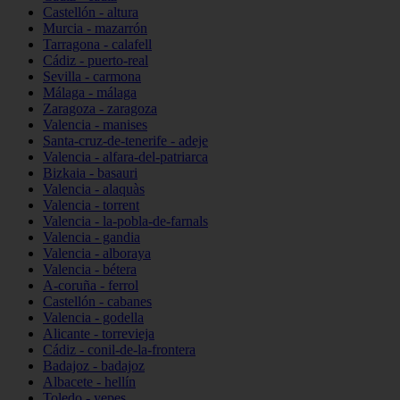
Castellón - altura
Murcia - mazarrón
Tarragona - calafell
Cádiz - puerto-real
Sevilla - carmona
Málaga - málaga
Zaragoza - zaragoza
Valencia - manises
Santa-cruz-de-tenerife - adeje
Valencia - alfara-del-patriarca
Bizkaia - basauri
Valencia - alaquàs
Valencia - torrent
Valencia - la-pobla-de-farnals
Valencia - gandia
Valencia - alboraya
Valencia - bétera
A-coruña - ferrol
Castellón - cabanes
Valencia - godella
Alicante - torrevieja
Cádiz - conil-de-la-frontera
Badajoz - badajoz
Albacete - hellín
Toledo - yepes