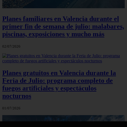
Planes familiares en Valencia durante el
primer fin de semana de julio: malabares,
piscinas, exposiciones y mucho más
02/07/2026
Planes gratuitos en Valencia durante la
Feria de Julio: programa completo de
fuegos artificiales y espectáculos
nocturnos
01/07/2026