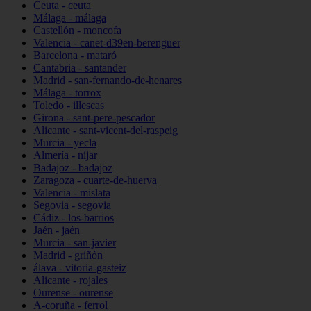
Ceuta - ceuta
Málaga - málaga
Castellón - moncofa
Valencia - canet-d39en-berenguer
Barcelona - mataró
Cantabria - santander
Madrid - san-fernando-de-henares
Málaga - torrox
Toledo - illescas
Girona - sant-pere-pescador
Alicante - sant-vicent-del-raspeig
Murcia - yecla
Almería - níjar
Badajoz - badajoz
Zaragoza - cuarte-de-huerva
Valencia - mislata
Segovia - segovia
Cádiz - los-barrios
Jaén - jaén
Murcia - san-javier
Madrid - griñón
álava - vitoria-gasteiz
Alicante - rojales
Ourense - ourense
A-coruña - ferrol