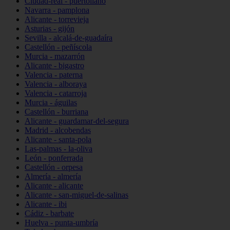
Ciudad-real - puertollano
Navarra - pamplona
Alicante - torrevieja
Asturias - gijón
Sevilla - alcalá-de-guadaíra
Castellón - peñíscola
Murcia - mazarrón
Alicante - bigastro
Valencia - paterna
Valencia - alboraya
Valencia - catarroja
Murcia - águilas
Castellón - burriana
Alicante - guardamar-del-segura
Madrid - alcobendas
Alicante - santa-pola
Las-palmas - la-oliva
León - ponferrada
Castellón - orpesa
Almería - almería
Alicante - alicante
Alicante - san-miguel-de-salinas
Alicante - ibi
Cádiz - barbate
Huelva - punta-umbría