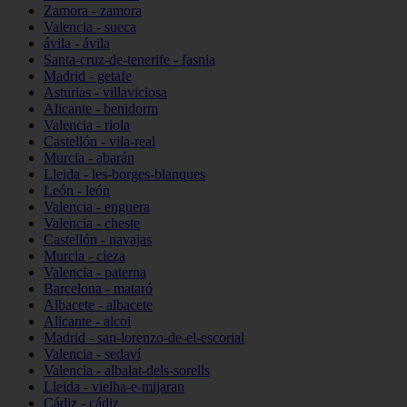
Zamora - zamora
Valencia - sueca
ávila - ávila
Santa-cruz-de-tenerife - fasnia
Madrid - getafe
Asturias - villaviciosa
Alicante - benidorm
Valencia - riola
Castellón - vila-real
Murcia - abarán
Lleida - les-borges-blanques
León - león
Valencia - enguera
Valencia - cheste
Castellón - navajas
Murcia - cieza
Valencia - paterna
Barcelona - mataró
Albacete - albacete
Alicante - alcoi
Madrid - san-lorenzo-de-el-escorial
Valencia - sedaví
Valencia - albalat-dels-sorells
Lleida - vielha-e-mijaran
Cádiz - cádiz