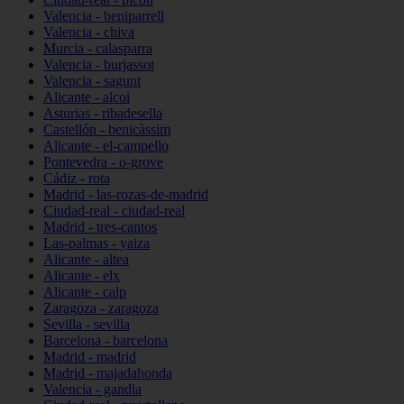
Valencia - beniparrell
Valencia - chiva
Murcia - calasparra
Valencia - burjassot
Valencia - sagunt
Alicante - alcoi
Asturias - ribadesella
Castellón - benicàssim
Alicante - el-campello
Pontevedra - o-grove
Cádiz - rota
Madrid - las-rozas-de-madrid
Ciudad-real - ciudad-real
Madrid - tres-cantos
Las-palmas - yaiza
Alicante - altea
Alicante - elx
Alicante - calp
Zaragoza - zaragoza
Sevilla - sevilla
Barcelona - barcelona
Madrid - madrid
Madrid - majadahonda
Valencia - gandia