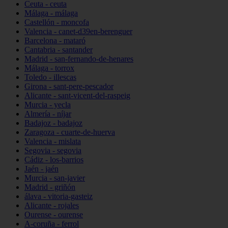
Ceuta - ceuta
Málaga - málaga
Castellón - moncofa
Valencia - canet-d39en-berenguer
Barcelona - mataró
Cantabria - santander
Madrid - san-fernando-de-henares
Málaga - torrox
Toledo - illescas
Girona - sant-pere-pescador
Alicante - sant-vicent-del-raspeig
Murcia - yecla
Almería - níjar
Badajoz - badajoz
Zaragoza - cuarte-de-huerva
Valencia - mislata
Segovia - segovia
Cádiz - los-barrios
Jaén - jaén
Murcia - san-javier
Madrid - griñón
álava - vitoria-gasteiz
Alicante - rojales
Ourense - ourense
A-coruña - ferrol