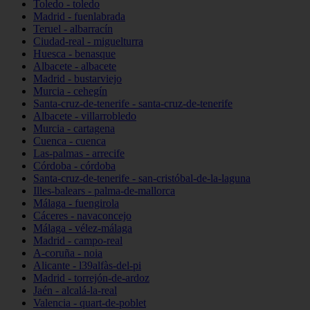
Toledo - toledo
Madrid - fuenlabrada
Teruel - albarracín
Ciudad-real - miguelturra
Huesca - benasque
Albacete - albacete
Madrid - bustarviejo
Murcia - cehegín
Santa-cruz-de-tenerife - santa-cruz-de-tenerife
Albacete - villarrobledo
Murcia - cartagena
Cuenca - cuenca
Las-palmas - arrecife
Córdoba - córdoba
Santa-cruz-de-tenerife - san-cristóbal-de-la-laguna
Illes-balears - palma-de-mallorca
Málaga - fuengirola
Cáceres - navaconcejo
Málaga - vélez-málaga
Madrid - campo-real
A-coruña - noia
Alicante - l39alfàs-del-pi
Madrid - torrejón-de-ardoz
Jaén - alcalá-la-real
Valencia - quart-de-poblet