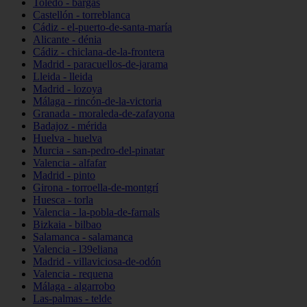
Toledo - bargas
Castellón - torreblanca
Cádiz - el-puerto-de-santa-maría
Alicante - dénia
Cádiz - chiclana-de-la-frontera
Madrid - paracuellos-de-jarama
Lleida - lleida
Madrid - lozoya
Málaga - rincón-de-la-victoria
Granada - moraleda-de-zafayona
Badajoz - mérida
Huelva - huelva
Murcia - san-pedro-del-pinatar
Valencia - alfafar
Madrid - pinto
Girona - torroella-de-montgrí
Huesca - torla
Valencia - la-pobla-de-farnals
Bizkaia - bilbao
Salamanca - salamanca
Valencia - l39eliana
Madrid - villaviciosa-de-odón
Valencia - requena
Málaga - algarrobo
Las-palmas - telde