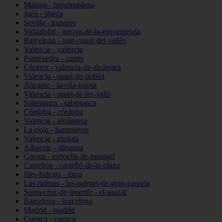
Málaga - benalmádena
Jaén - úbeda
Sevilla - tomares
Valladolid - arroyo-de-la-encomienda
Barcelona - sant-cugat-del-vallès
Valencia - valencia
Pontevedra - cuntis
Cáceres - valencia-de-alcántara
Valencia - quart-de-poblet
Alicante - la-vila-joiosa
Valencia - quart-de-les-valls
Salamanca - salamanca
Córdoba - córdoba
Valencia - almàssera
La-rioja - fuenmayor
Valencia - mislata
Albacete - almansa
Girona - torroella-de-montgrí
Castellón - castelló-de-la-plana
Illes-balears - ibiza
Las-palmas - las-palmas-de-gran-canaria
Santa-cruz-de-tenerife - el-sauzal
Barcelona - barcelona
Madrid - madrid
Cuenca - cuenca