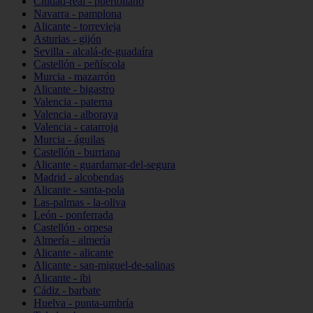
Ciudad-real - puertollano
Navarra - pamplona
Alicante - torrevieja
Asturias - gijón
Sevilla - alcalá-de-guadaíra
Castellón - peñíscola
Murcia - mazarrón
Alicante - bigastro
Valencia - paterna
Valencia - alboraya
Valencia - catarroja
Murcia - águilas
Castellón - burriana
Alicante - guardamar-del-segura
Madrid - alcobendas
Alicante - santa-pola
Las-palmas - la-oliva
León - ponferrada
Castellón - orpesa
Almería - almería
Alicante - alicante
Alicante - san-miguel-de-salinas
Alicante - ibi
Cádiz - barbate
Huelva - punta-umbría