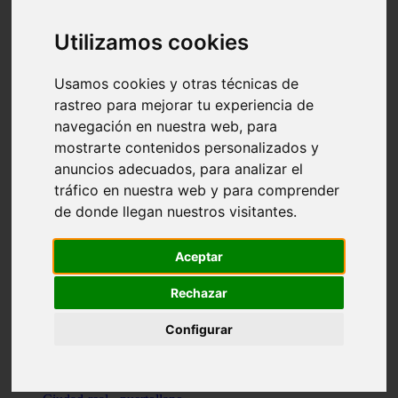
Valencia - beniparrell
Valencia - chiva
Utilizamos cookies
Murcia - calasparra
Valencia - burjassot
Valencia - sagunt
Usamos cookies y otras técnicas de
Alicante - alcoi
rastreo para mejorar tu experiencia de
Asturias - ribadesella
navegación en nuestra web, para
Castellón - benicàssim
Alicante - el-campello
mostrarte contenidos personalizados y
Pontevedra - o-grove
anuncios adecuados, para analizar el
Cádiz - rota
tráfico en nuestra web y para comprender
Madrid - las-rozas-de-madrid
Ciudad-real - ciudad-real
de donde llegan nuestros visitantes.
Madrid - tres-cantos
Las-palmas - yaiza
Alicante - altea
Aceptar
Alicante - elx
Alicante - calp
Rechazar
Zaragoza - zaragoza
Sevilla - sevilla
Configurar
Barcelona - barcelona
Madrid - madrid
Madrid - majadahonda
Valencia - gandia