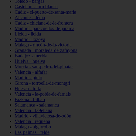
Toledo - bargas
Castellón - torreblanca
Cádiz - el-puerto-de-santa-maría
Alicante - dénia
Cádiz - chiclana-de-la-frontera
Madrid - paracuellos-de-jarama
Lleida - lleida
Madrid - lozoya
Málaga - rincón-de-la-victoria
Granada - moraleda-de-zafayona
Badajoz - mérida
Huelva - huelva
Murcia - san-pedro-del-pinatar
Valencia - alfafar
Madrid - pinto
Girona - torroella-de-montgrí
Huesca - torla
Valencia - la-pobla-de-farnals
Bizkaia - bilbao
Salamanca - salamanca
Valencia - l39eliana
Madrid - villaviciosa-de-odón
Valencia - requena
Málaga - algarrobo
Las-palmas - telde