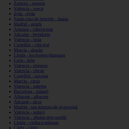
Zamora - zamora
Valencia - sueca
ávila - ávila
Santa-cruz-de-tenerife - fasnia
Madrid - getafe
Asturias - villaviciosa
Alicante - benidorm
Valencia - riola
Castellón - vila-real
Murcia - abarán
Lleida - les-borges-blanques
León - león
Valencia - enguera
Valencia - cheste
Castellón - navajas
Murcia - cieza
Valencia - paterna
Barcelona - mataró
Albacete - albacete
Alicante - alcoi
Madrid - san-lorenzo-de-el-escorial
Valencia - sedaví
Valencia - albalat-dels-sorells
Lleida - vielha-e-mijaran
Cádiz - cádiz