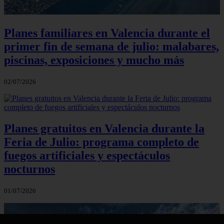
Planes familiares en Valencia durante el
primer fin de semana de julio: malabares,
piscinas, exposiciones y mucho más
02/07/2026
Planes gratuitos en Valencia durante la
Feria de Julio: programa completo de
fuegos artificiales y espectáculos
nocturnos
01/07/2026