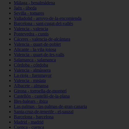
Málaga - benalmádena
Jaén - úbeda
Sevilla - tomares
Valladolid - arroyo-de-la-encomienda
Barcelona - sant-cugat-del-vallès
Valencia - valencia
Pontevedra - cuntis
Cáceres - valencia-de-alcántara
Valencia - quart-de-poblet
Alicante - la-vila-joiosa
Valencia - quart-de-les-valls
Salamanca - salamanca
Córdoba - córdoba
Valencia - almàssera
La-rioja - fuenmayor
Valencia - mislata
Albacete - almansa
Girona - torroella-de-montgrí
Castellón - castelló-de-la-plana
Illes-balears - ibiza
Las-palmas - las-palmas-de-gran-canaria
Santa-cruz-de-tenerife - el-sauzal
Barcelona - barcelona
Madrid - madrid
Cuenca - cuenca