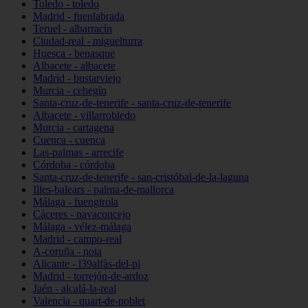
Toledo - toledo
Madrid - fuenlabrada
Teruel - albarracín
Ciudad-real - miguelturra
Huesca - benasque
Albacete - albacete
Madrid - bustarviejo
Murcia - cehegín
Santa-cruz-de-tenerife - santa-cruz-de-tenerife
Albacete - villarrobledo
Murcia - cartagena
Cuenca - cuenca
Las-palmas - arrecife
Córdoba - córdoba
Santa-cruz-de-tenerife - san-cristóbal-de-la-laguna
Illes-balears - palma-de-mallorca
Málaga - fuengirola
Cáceres - navaconcejo
Málaga - vélez-málaga
Madrid - campo-real
A-coruña - noia
Alicante - l39alfàs-del-pi
Madrid - torrejón-de-ardoz
Jaén - alcalá-la-real
Valencia - quart-de-poblet