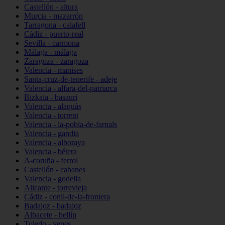
Castellón - altura
Murcia - mazarrón
Tarragona - calafell
Cádiz - puerto-real
Sevilla - carmona
Málaga - málaga
Zaragoza - zaragoza
Valencia - manises
Santa-cruz-de-tenerife - adeje
Valencia - alfara-del-patriarca
Bizkaia - basauri
Valencia - alaquàs
Valencia - torrent
Valencia - la-pobla-de-farnals
Valencia - gandia
Valencia - alboraya
Valencia - bétera
A-coruña - ferrol
Castellón - cabanes
Valencia - godella
Alicante - torrevieja
Cádiz - conil-de-la-frontera
Badajoz - badajoz
Albacete - hellín
Toledo - yepes