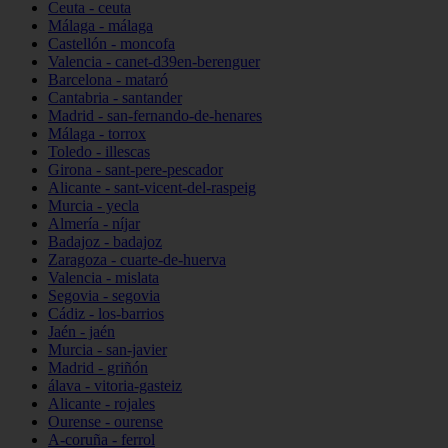
Ceuta - ceuta
Málaga - málaga
Castellón - moncofa
Valencia - canet-d39en-berenguer
Barcelona - mataró
Cantabria - santander
Madrid - san-fernando-de-henares
Málaga - torrox
Toledo - illescas
Girona - sant-pere-pescador
Alicante - sant-vicent-del-raspeig
Murcia - yecla
Almería - níjar
Badajoz - badajoz
Zaragoza - cuarte-de-huerva
Valencia - mislata
Segovia - segovia
Cádiz - los-barrios
Jaén - jaén
Murcia - san-javier
Madrid - griñón
álava - vitoria-gasteiz
Alicante - rojales
Ourense - ourense
A-coruña - ferrol