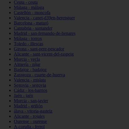
Ceuta - ceuta
Málaga - málaga
Castellón - moncofa
Valencia - canet-d39en-berenguer
Barcelona - mataró
Cantabria - santander
Madrid - san-fernando-de-henares
Málaga - torrox
Toledo - illescas
Girona - sant-pere-pescador
Alicante - sant-vicent-del-raspeig
Murcia - yecla
Almería - níjar
Badajoz - badajoz
Zaragoza - cuarte-de-huerva
Valencia - mislata
Segovia - segovia
Cádiz - los-barrios
Jaén - jaén
Murcia - san-javier
Madrid - griñón
álava - vitoria-gasteiz
Alicante - rojales
Ourense - ourense
A-coruña - ferrol