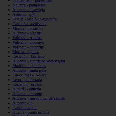
Ciudad-real - puertollano
Navarra - pamplona
Alicante - torrevieja
Asturias - gijón
Sevilla - alcalá-de-guadaíra
Castellón - peñíscola
Murcia - mazarrón
Alicante - bigastro
Valencia - paterna
Valencia - alboraya
Valencia - catarroja
Murcia - águilas
Castellón - burriana
Alicante - guardamar-del-segura
Madrid - alcobendas
Alicante - santa-pola
Las-palmas - la-oliva
León - ponferrada
Castellón - orpesa
Almería - almería
Alicante - alicante
Alicante - san-miguel-de-salinas
Alicante - ibi
Cádiz - barbate
Huelva - punta-umbría