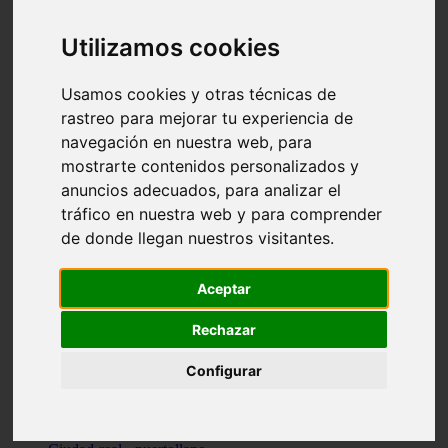
Valencia - beniparrell
Valencia - chiva
Utilizamos cookies
Murcia - calasparra
Valencia - burjassot
Valencia - sagunt
Usamos cookies y otras técnicas de
Alicante - alcoi
rastreo para mejorar tu experiencia de
Asturias - ribadesella
navegación en nuestra web, para
Castellón - benicàssim
Alicante - el-campello
mostrarte contenidos personalizados y
Pontevedra - o-grove
anuncios adecuados, para analizar el
Cádiz - rota
tráfico en nuestra web y para comprender
Madrid - las-rozas-de-madrid
Ciudad-real - ciudad-real
de donde llegan nuestros visitantes.
Madrid - tres-cantos
Las-palmas - yaiza
Alicante - altea
Aceptar
Alicante - elx
Alicante - calp
Rechazar
Zaragoza - zaragoza
Sevilla - sevilla
Configurar
Barcelona - barcelona
Madrid - madrid
Madrid - majadahonda
Valencia - gandia