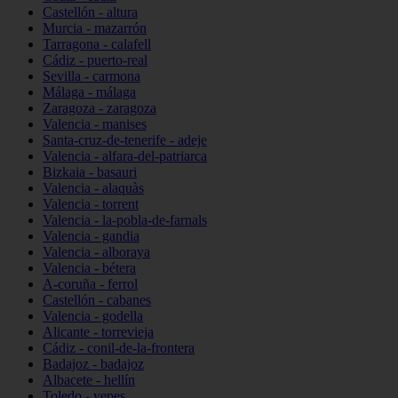
Castellón - altura
Murcia - mazarrón
Tarragona - calafell
Cádiz - puerto-real
Sevilla - carmona
Málaga - málaga
Zaragoza - zaragoza
Valencia - manises
Santa-cruz-de-tenerife - adeje
Valencia - alfara-del-patriarca
Bizkaia - basauri
Valencia - alaquàs
Valencia - torrent
Valencia - la-pobla-de-farnals
Valencia - gandia
Valencia - alboraya
Valencia - bétera
A-coruña - ferrol
Castellón - cabanes
Valencia - godella
Alicante - torrevieja
Cádiz - conil-de-la-frontera
Badajoz - badajoz
Albacete - hellín
Toledo - yepes