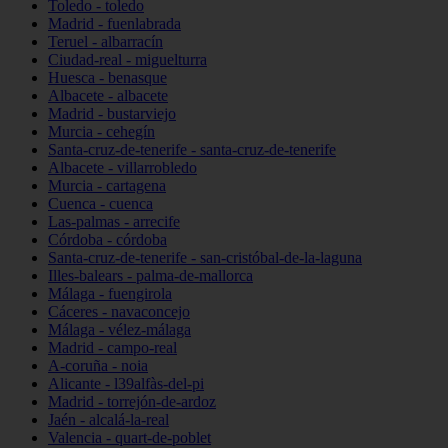
Toledo - toledo
Madrid - fuenlabrada
Teruel - albarracín
Ciudad-real - miguelturra
Huesca - benasque
Albacete - albacete
Madrid - bustarviejo
Murcia - cehegín
Santa-cruz-de-tenerife - santa-cruz-de-tenerife
Albacete - villarrobledo
Murcia - cartagena
Cuenca - cuenca
Las-palmas - arrecife
Córdoba - córdoba
Santa-cruz-de-tenerife - san-cristóbal-de-la-laguna
Illes-balears - palma-de-mallorca
Málaga - fuengirola
Cáceres - navaconcejo
Málaga - vélez-málaga
Madrid - campo-real
A-coruña - noia
Alicante - l39alfàs-del-pi
Madrid - torrejón-de-ardoz
Jaén - alcalá-la-real
Valencia - quart-de-poblet