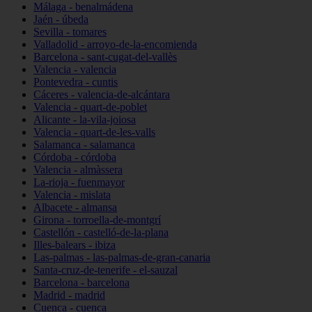
Málaga - benalmádena
Jaén - úbeda
Sevilla - tomares
Valladolid - arroyo-de-la-encomienda
Barcelona - sant-cugat-del-vallès
Valencia - valencia
Pontevedra - cuntis
Cáceres - valencia-de-alcántara
Valencia - quart-de-poblet
Alicante - la-vila-joiosa
Valencia - quart-de-les-valls
Salamanca - salamanca
Córdoba - córdoba
Valencia - almàssera
La-rioja - fuenmayor
Valencia - mislata
Albacete - almansa
Girona - torroella-de-montgrí
Castellón - castelló-de-la-plana
Illes-balears - ibiza
Las-palmas - las-palmas-de-gran-canaria
Santa-cruz-de-tenerife - el-sauzal
Barcelona - barcelona
Madrid - madrid
Cuenca - cuenca