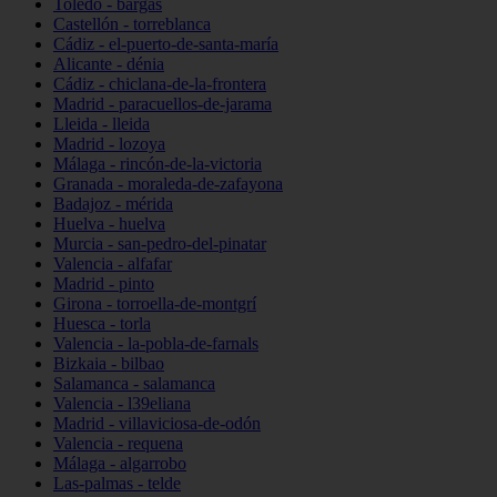
Toledo - bargas
Castellón - torreblanca
Cádiz - el-puerto-de-santa-maría
Alicante - dénia
Cádiz - chiclana-de-la-frontera
Madrid - paracuellos-de-jarama
Lleida - lleida
Madrid - lozoya
Málaga - rincón-de-la-victoria
Granada - moraleda-de-zafayona
Badajoz - mérida
Huelva - huelva
Murcia - san-pedro-del-pinatar
Valencia - alfafar
Madrid - pinto
Girona - torroella-de-montgrí
Huesca - torla
Valencia - la-pobla-de-farnals
Bizkaia - bilbao
Salamanca - salamanca
Valencia - l39eliana
Madrid - villaviciosa-de-odón
Valencia - requena
Málaga - algarrobo
Las-palmas - telde