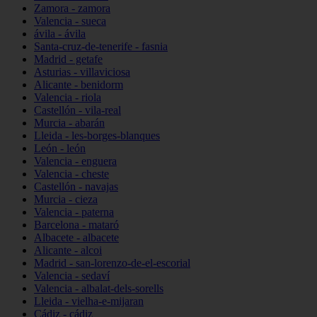
Zamora - zamora
Valencia - sueca
ávila - ávila
Santa-cruz-de-tenerife - fasnia
Madrid - getafe
Asturias - villaviciosa
Alicante - benidorm
Valencia - riola
Castellón - vila-real
Murcia - abarán
Lleida - les-borges-blanques
León - león
Valencia - enguera
Valencia - cheste
Castellón - navajas
Murcia - cieza
Valencia - paterna
Barcelona - mataró
Albacete - albacete
Alicante - alcoi
Madrid - san-lorenzo-de-el-escorial
Valencia - sedaví
Valencia - albalat-dels-sorells
Lleida - vielha-e-mijaran
Cádiz - cádiz