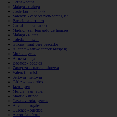
Ceuta - ceuta
Málaga - málaga
Castellón - moncofa
Valencia - canet-d39en-berenguer
Barcelona - mataró
Cantabria - santander
Madrid - san-fernando-de-henares
Málaga - torrox
Toledo - illescas
Girona - sant-pere-pescador
Alicante - sant-vicent-del-raspeig
Murcia - yecla
Almería - níjar
Badajoz - badajoz
Zaragoza - cuarte-de-huerva
Valencia - mislata
Segovia - segovia
Cádiz - los-barrios
Jaén - jaén
Murcia - san-javier
Madrid - griñón
álava - vitoria-gasteiz
Alicante - rojales
Ourense - ourense
A-coruña - ferrol