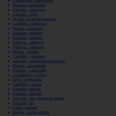
Ciudad-real - puertollano
Navarra - pamplona
Alicante - torrevieja
Asturias - gijón
Sevilla - alcalá-de-guadaíra
Castellón - peñíscola
Murcia - mazarrón
Alicante - bigastro
Valencia - paterna
Valencia - alboraya
Valencia - catarroja
Murcia - águilas
Castellón - burriana
Alicante - guardamar-del-segura
Madrid - alcobendas
Alicante - santa-pola
Las-palmas - la-oliva
León - ponferrada
Castellón - orpesa
Almería - almería
Alicante - alicante
Alicante - san-miguel-de-salinas
Alicante - ibi
Cádiz - barbate
Huelva - punta-umbría