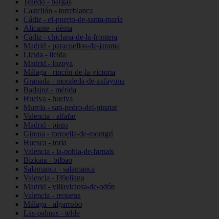
Toledo - bargas
Castellón - torreblanca
Cádiz - el-puerto-de-santa-maría
Alicante - dénia
Cádiz - chiclana-de-la-frontera
Madrid - paracuellos-de-jarama
Lleida - lleida
Madrid - lozoya
Málaga - rincón-de-la-victoria
Granada - moraleda-de-zafayona
Badajoz - mérida
Huelva - huelva
Murcia - san-pedro-del-pinatar
Valencia - alfafar
Madrid - pinto
Girona - torroella-de-montgrí
Huesca - torla
Valencia - la-pobla-de-farnals
Bizkaia - bilbao
Salamanca - salamanca
Valencia - l39eliana
Madrid - villaviciosa-de-odón
Valencia - requena
Málaga - algarrobo
Las-palmas - telde