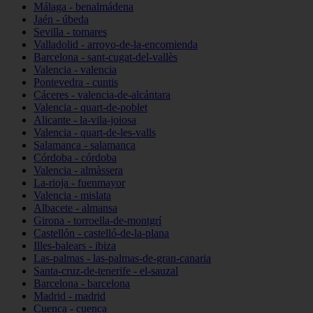
Málaga - benalmádena
Jaén - úbeda
Sevilla - tomares
Valladolid - arroyo-de-la-encomienda
Barcelona - sant-cugat-del-vallès
Valencia - valencia
Pontevedra - cuntis
Cáceres - valencia-de-alcántara
Valencia - quart-de-poblet
Alicante - la-vila-joiosa
Valencia - quart-de-les-valls
Salamanca - salamanca
Córdoba - córdoba
Valencia - almàssera
La-rioja - fuenmayor
Valencia - mislata
Albacete - almansa
Girona - torroella-de-montgrí
Castellón - castelló-de-la-plana
Illes-balears - ibiza
Las-palmas - las-palmas-de-gran-canaria
Santa-cruz-de-tenerife - el-sauzal
Barcelona - barcelona
Madrid - madrid
Cuenca - cuenca