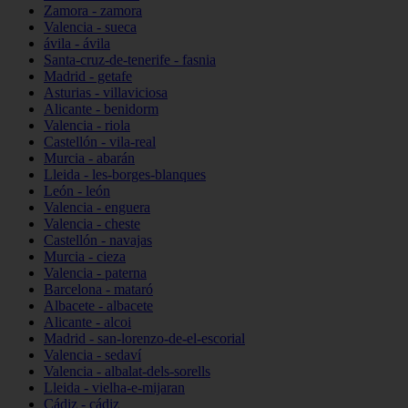
Zamora - zamora
Valencia - sueca
ávila - ávila
Santa-cruz-de-tenerife - fasnia
Madrid - getafe
Asturias - villaviciosa
Alicante - benidorm
Valencia - riola
Castellón - vila-real
Murcia - abarán
Lleida - les-borges-blanques
León - león
Valencia - enguera
Valencia - cheste
Castellón - navajas
Murcia - cieza
Valencia - paterna
Barcelona - mataró
Albacete - albacete
Alicante - alcoi
Madrid - san-lorenzo-de-el-escorial
Valencia - sedaví
Valencia - albalat-dels-sorells
Lleida - vielha-e-mijaran
Cádiz - cádiz