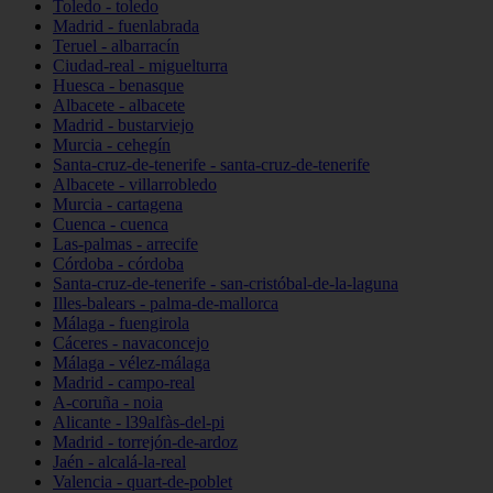
Toledo - toledo
Madrid - fuenlabrada
Teruel - albarracín
Ciudad-real - miguelturra
Huesca - benasque
Albacete - albacete
Madrid - bustarviejo
Murcia - cehegín
Santa-cruz-de-tenerife - santa-cruz-de-tenerife
Albacete - villarrobledo
Murcia - cartagena
Cuenca - cuenca
Las-palmas - arrecife
Córdoba - córdoba
Santa-cruz-de-tenerife - san-cristóbal-de-la-laguna
Illes-balears - palma-de-mallorca
Málaga - fuengirola
Cáceres - navaconcejo
Málaga - vélez-málaga
Madrid - campo-real
A-coruña - noia
Alicante - l39alfàs-del-pi
Madrid - torrejón-de-ardoz
Jaén - alcalá-la-real
Valencia - quart-de-poblet