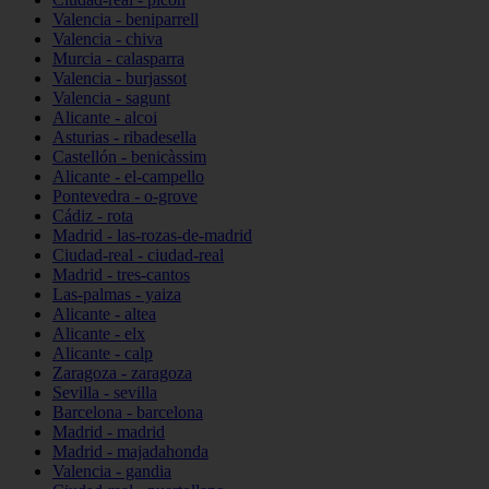
Valencia - beniparrell
Valencia - chiva
Murcia - calasparra
Valencia - burjassot
Valencia - sagunt
Alicante - alcoi
Asturias - ribadesella
Castellón - benicàssim
Alicante - el-campello
Pontevedra - o-grove
Cádiz - rota
Madrid - las-rozas-de-madrid
Ciudad-real - ciudad-real
Madrid - tres-cantos
Las-palmas - yaiza
Alicante - altea
Alicante - elx
Alicante - calp
Zaragoza - zaragoza
Sevilla - sevilla
Barcelona - barcelona
Madrid - madrid
Madrid - majadahonda
Valencia - gandia