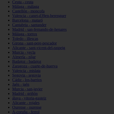
Ceuta - ceuta
Málaga - málaga
Castellón - moncofa
Valencia - canet-d39en-berenguer
Barcelona - mataró
Cantabria - santander
Madrid - san-fernando-de-henares
Málaga - torrox
Toledo - illescas
Girona - sant-pere-pescador
Alicante - sant-vicent-del-raspeig
Murcia - yecla
Almería - níjar
Badajoz - badajoz
Zaragoza - cuarte-de-huerva
Valencia - mislata
Segovia - segovia
Cádiz - los-barrios
Jaén - jaén
Murcia - san-javier
Madrid - griñón
álava - vitoria-gasteiz
Alicante - rojales
Ourense - ourense
A-coruña - ferrol