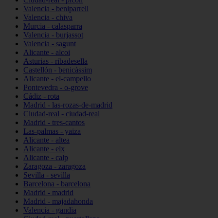
Valencia - beniparrell
Valencia - chiva
Murcia - calasparra
Valencia - burjassot
Valencia - sagunt
Alicante - alcoi
Asturias - ribadesella
Castellón - benicàssim
Alicante - el-campello
Pontevedra - o-grove
Cádiz - rota
Madrid - las-rozas-de-madrid
Ciudad-real - ciudad-real
Madrid - tres-cantos
Las-palmas - yaiza
Alicante - altea
Alicante - elx
Alicante - calp
Zaragoza - zaragoza
Sevilla - sevilla
Barcelona - barcelona
Madrid - madrid
Madrid - majadahonda
Valencia - gandia