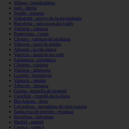
Málaga - benalmádena
Jaén - úbeda
Sevilla - tomares
Valladolid - arroyo-de-la-encomienda
Barcelona - sant-cugat-del-vallès
Valencia - valencia
Pontevedra - cuntis
Cáceres - valencia-de-alcántara
Valencia - quart-de-poblet
Alicante - la-vila-joiosa
Valencia - quart-de-les-valls
Salamanca - salamanca
Córdoba - córdoba
Valencia - almàssera
La-rioja - fuenmayor
Valencia - mislata
Albacete - almansa
Girona - torroella-de-montgrí
Castellón - castelló-de-la-plana
Illes-balears - ibiza
Las-palmas - las-palmas-de-gran-canaria
Santa-cruz-de-tenerife - el-sauzal
Barcelona - barcelona
Madrid - madrid
Cuenca - cuenca