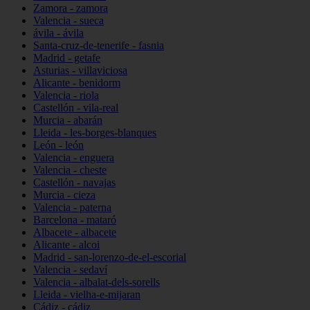
Zamora - zamora
Valencia - sueca
ávila - ávila
Santa-cruz-de-tenerife - fasnia
Madrid - getafe
Asturias - villaviciosa
Alicante - benidorm
Valencia - riola
Castellón - vila-real
Murcia - abarán
Lleida - les-borges-blanques
León - león
Valencia - enguera
Valencia - cheste
Castellón - navajas
Murcia - cieza
Valencia - paterna
Barcelona - mataró
Albacete - albacete
Alicante - alcoi
Madrid - san-lorenzo-de-el-escorial
Valencia - sedaví
Valencia - albalat-dels-sorells
Lleida - vielha-e-mijaran
Cádiz - cádiz