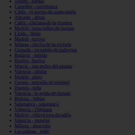
Toledo - bargas
Castellón - torreblanca
Cádiz - el-puerto-de-santa-maría
Alicante - dénia
Cádiz - chiclana-de-la-frontera
Madrid - paracuellos-de-jarama
Lleida - lleida
Madrid - lozoya
Málaga - rincón-de-la-victoria
Granada - moraleda-de-zafayona
Badajoz - mérida
Huelva - huelva
Murcia - san-pedro-del-pinatar
Valencia - alfafar
Madrid - pinto
Girona - torroella-de-montgrí
Huesca - torla
Valencia - la-pobla-de-farnals
Bizkaia - bilbao
Salamanca - salamanca
Valencia - l39eliana
Madrid - villaviciosa-de-odón
Valencia - requena
Málaga - algarrobo
Las-palmas - telde