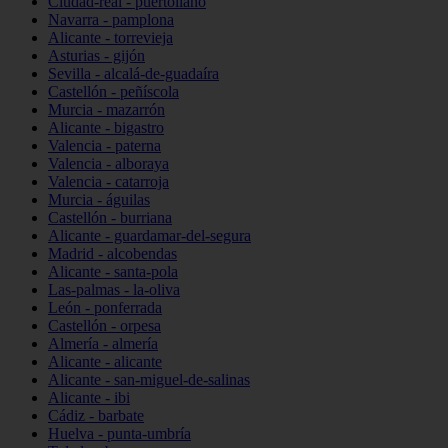
Ciudad-real - puertollano
Navarra - pamplona
Alicante - torrevieja
Asturias - gijón
Sevilla - alcalá-de-guadaíra
Castellón - peñíscola
Murcia - mazarrón
Alicante - bigastro
Valencia - paterna
Valencia - alboraya
Valencia - catarroja
Murcia - águilas
Castellón - burriana
Alicante - guardamar-del-segura
Madrid - alcobendas
Alicante - santa-pola
Las-palmas - la-oliva
León - ponferrada
Castellón - orpesa
Almería - almería
Alicante - alicante
Alicante - san-miguel-de-salinas
Alicante - ibi
Cádiz - barbate
Huelva - punta-umbría