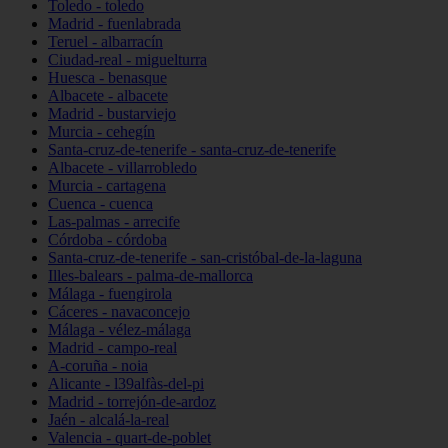
Toledo - toledo
Madrid - fuenlabrada
Teruel - albarracín
Ciudad-real - miguelturra
Huesca - benasque
Albacete - albacete
Madrid - bustarviejo
Murcia - cehegín
Santa-cruz-de-tenerife - santa-cruz-de-tenerife
Albacete - villarrobledo
Murcia - cartagena
Cuenca - cuenca
Las-palmas - arrecife
Córdoba - córdoba
Santa-cruz-de-tenerife - san-cristóbal-de-la-laguna
Illes-balears - palma-de-mallorca
Málaga - fuengirola
Cáceres - navaconcejo
Málaga - vélez-málaga
Madrid - campo-real
A-coruña - noia
Alicante - l39alfàs-del-pi
Madrid - torrejón-de-ardoz
Jaén - alcalá-la-real
Valencia - quart-de-poblet