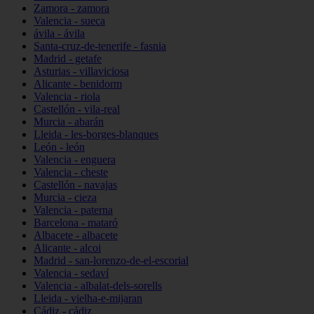
Zamora - zamora
Valencia - sueca
ávila - ávila
Santa-cruz-de-tenerife - fasnia
Madrid - getafe
Asturias - villaviciosa
Alicante - benidorm
Valencia - riola
Castellón - vila-real
Murcia - abarán
Lleida - les-borges-blanques
León - león
Valencia - enguera
Valencia - cheste
Castellón - navajas
Murcia - cieza
Valencia - paterna
Barcelona - mataró
Albacete - albacete
Alicante - alcoi
Madrid - san-lorenzo-de-el-escorial
Valencia - sedaví
Valencia - albalat-dels-sorells
Lleida - vielha-e-mijaran
Cádiz - cádiz