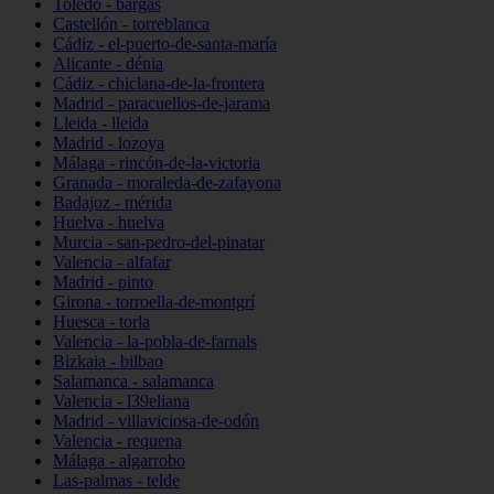
Toledo - bargas
Castellón - torreblanca
Cádiz - el-puerto-de-santa-maría
Alicante - dénia
Cádiz - chiclana-de-la-frontera
Madrid - paracuellos-de-jarama
Lleida - lleida
Madrid - lozoya
Málaga - rincón-de-la-victoria
Granada - moraleda-de-zafayona
Badajoz - mérida
Huelva - huelva
Murcia - san-pedro-del-pinatar
Valencia - alfafar
Madrid - pinto
Girona - torroella-de-montgrí
Huesca - torla
Valencia - la-pobla-de-farnals
Bizkaia - bilbao
Salamanca - salamanca
Valencia - l39eliana
Madrid - villaviciosa-de-odón
Valencia - requena
Málaga - algarrobo
Las-palmas - telde