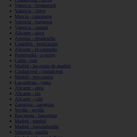
Valencia - beniparrell
Valencia - chiva
Murcia - calasparra
Valencia - burjassot
Valencia - sagunt
Alicante - alcoi
Asturias - ribadesella
Castellón - benicàssim
Alicante - el-campello
Pontevedra - o-grove
Cádiz - rota
Madrid - las-rozas-de-madrid
Ciudad-real - ciudad-real
Madrid - tres-cantos
Las-palmas - yaiza
Alicante - altea
Alicante - elx
Alicante - calp
Zaragoza - zaragoza
Sevilla - sevilla
Barcelona - barcelona
Madrid - madrid
Madrid - majadahonda
Valencia - gandia