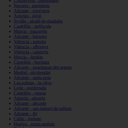
Ciudad-real - puertollano
Navarra - pamplona
Alicante - torrevieja
Asturias - gijón
Sevilla - alcalá-de-guadaíra
Castellón - peñíscola
Murcia - mazarrón
Alicante - bigastro
Valencia - paterna
Valencia - alboraya
Valencia - catarroja
Murcia - águilas
Castellón - burriana
Alicante - guardamar-del-segura
Madrid - alcobendas
Alicante - santa-pola
Las-palmas - la-oliva
León - ponferrada
Castellón - orpesa
Almería - almería
Alicante - alicante
Alicante - san-miguel-de-salinas
Alicante - ibi
Cádiz - barbate
Huelva - punta-umbría