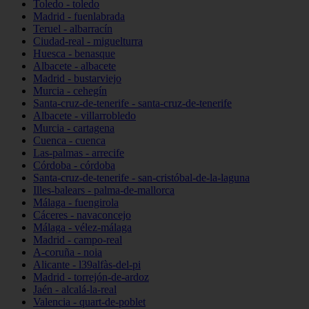
Toledo - toledo
Madrid - fuenlabrada
Teruel - albarracín
Ciudad-real - miguelturra
Huesca - benasque
Albacete - albacete
Madrid - bustarviejo
Murcia - cehegín
Santa-cruz-de-tenerife - santa-cruz-de-tenerife
Albacete - villarrobledo
Murcia - cartagena
Cuenca - cuenca
Las-palmas - arrecife
Córdoba - córdoba
Santa-cruz-de-tenerife - san-cristóbal-de-la-laguna
Illes-balears - palma-de-mallorca
Málaga - fuengirola
Cáceres - navaconcejo
Málaga - vélez-málaga
Madrid - campo-real
A-coruña - noia
Alicante - l39alfàs-del-pi
Madrid - torrejón-de-ardoz
Jaén - alcalá-la-real
Valencia - quart-de-poblet