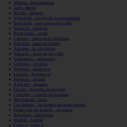
Málaga - benalmádena
Jaén - úbeda
Sevilla - tomares
Valladolid - arroyo-de-la-encomienda
Barcelona - sant-cugat-del-vallès
Valencia - valencia
Pontevedra - cuntis
Cáceres - valencia-de-alcántara
Valencia - quart-de-poblet
Alicante - la-vila-joiosa
Valencia - quart-de-les-valls
Salamanca - salamanca
Córdoba - córdoba
Valencia - almàssera
La-rioja - fuenmayor
Valencia - mislata
Albacete - almansa
Girona - torroella-de-montgrí
Castellón - castelló-de-la-plana
Illes-balears - ibiza
Las-palmas - las-palmas-de-gran-canaria
Santa-cruz-de-tenerife - el-sauzal
Barcelona - barcelona
Madrid - madrid
Cuenca - cuenca