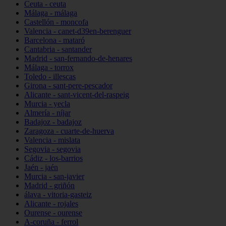
Ceuta - ceuta
Málaga - málaga
Castellón - moncofa
Valencia - canet-d39en-berenguer
Barcelona - mataró
Cantabria - santander
Madrid - san-fernando-de-henares
Málaga - torrox
Toledo - illescas
Girona - sant-pere-pescador
Alicante - sant-vicent-del-raspeig
Murcia - yecla
Almería - níjar
Badajoz - badajoz
Zaragoza - cuarte-de-huerva
Valencia - mislata
Segovia - segovia
Cádiz - los-barrios
Jaén - jaén
Murcia - san-javier
Madrid - griñón
álava - vitoria-gasteiz
Alicante - rojales
Ourense - ourense
A-coruña - ferrol