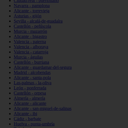
Ciudad-real - puertollano
Navarra - pamplona
Alicante - torrevieja
Asturias - gijón
Sevilla - alcalá-de-guadaíra
Castellón - peñíscola
Murcia - mazarrón
Alicante - bigastro
Valencia - paterna
Valencia - alboraya
Valencia - catarroja
Murcia - águilas
Castellón - burriana
Alicante - guardamar-del-segura
Madrid - alcobendas
Alicante - santa-pola
Las-palmas - la-oliva
León - ponferrada
Castellón - orpesa
Almería - almería
Alicante - alicante
Alicante - san-miguel-de-salinas
Alicante - ibi
Cádiz - barbate
Huelva - punta-umbría