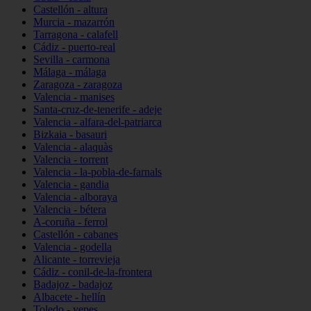
Castellón - altura
Murcia - mazarrón
Tarragona - calafell
Cádiz - puerto-real
Sevilla - carmona
Málaga - málaga
Zaragoza - zaragoza
Valencia - manises
Santa-cruz-de-tenerife - adeje
Valencia - alfara-del-patriarca
Bizkaia - basauri
Valencia - alaquàs
Valencia - torrent
Valencia - la-pobla-de-farnals
Valencia - gandia
Valencia - alboraya
Valencia - bétera
A-coruña - ferrol
Castellón - cabanes
Valencia - godella
Alicante - torrevieja
Cádiz - conil-de-la-frontera
Badajoz - badajoz
Albacete - hellín
Toledo - yepes