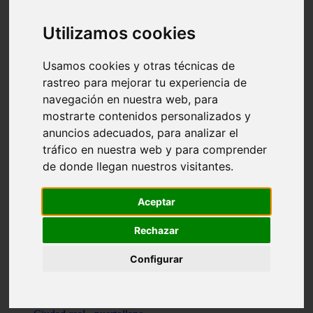
Valencia - beniparrell
Valencia - chiva
Utilizamos cookies
Murcia - calasparra
Valencia - burjassot
Valencia - sagunt
Usamos cookies y otras técnicas de
Alicante - alcoi
rastreo para mejorar tu experiencia de
Asturias - ribadesella
navegación en nuestra web, para
Castellón - benicàssim
Alicante - el-campello
mostrarte contenidos personalizados y
Pontevedra - o-grove
anuncios adecuados, para analizar el
Cádiz - rota
tráfico en nuestra web y para comprender
Madrid - las-rozas-de-madrid
Ciudad-real - ciudad-real
de donde llegan nuestros visitantes.
Madrid - tres-cantos
Las-palmas - yaiza
Alicante - altea
Aceptar
Alicante - elx
Alicante - calp
Rechazar
Zaragoza - zaragoza
Sevilla - sevilla
Configurar
Barcelona - barcelona
Madrid - madrid
Madrid - majadahonda
Valencia - gandia