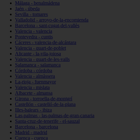
Málaga - benalmádena
Jaén - úbeda
Sevilla - tomares
Valladolid - arroyo-de-la-encomienda
Barcelona - sant-cugat-del-vallès
Valencia - valencia
Pontevedra - cuntis
Cáceres - valencia-de-alcántara
Valencia - quart-de-poblet
Alicante - la-vila-joiosa
Valencia - quart-de-les-valls
Salamanca - salamanca
Córdoba - córdoba
Valencia - almàssera
La-rioja - fuenmayor
Valencia - mislata
Albacete - almansa
Girona - torroella-de-montgrí
Castellón - castelló-de-la-plana
Illes-balears - ibiza
Las-palmas - las-palmas-de-gran-canaria
Santa-cruz-de-tenerife - el-sauzal
Barcelona - barcelona
Madrid - madrid
Cuenca - cuenca