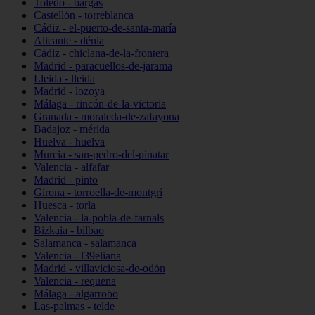
Toledo - bargas
Castellón - torreblanca
Cádiz - el-puerto-de-santa-maría
Alicante - dénia
Cádiz - chiclana-de-la-frontera
Madrid - paracuellos-de-jarama
Lleida - lleida
Madrid - lozoya
Málaga - rincón-de-la-victoria
Granada - moraleda-de-zafayona
Badajoz - mérida
Huelva - huelva
Murcia - san-pedro-del-pinatar
Valencia - alfafar
Madrid - pinto
Girona - torroella-de-montgrí
Huesca - torla
Valencia - la-pobla-de-farnals
Bizkaia - bilbao
Salamanca - salamanca
Valencia - l39eliana
Madrid - villaviciosa-de-odón
Valencia - requena
Málaga - algarrobo
Las-palmas - telde