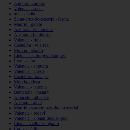
Zamora - zamora
Valencia - sueca
ávila - ávila
Santa-cruz-de-tenerife - fasnia
Madrid - getafe
Asturias - villaviciosa
Alicante - benidorm
Valencia - riola
Castellón - vila-real
Murcia - abarán
Lleida - les-borges-blanques
León - león
Valencia - enguera
Valencia - cheste
Castellón - navajas
Murcia - cieza
Valencia - paterna
Barcelona - mataró
Albacete - albacete
Alicante - alcoi
Madrid - san-lorenzo-de-el-escorial
Valencia - sedaví
Valencia - albalat-dels-sorells
Lleida - vielha-e-mijaran
Cádiz - cádiz