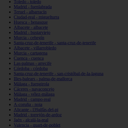
Toledo - toledo
Madrid - fuenlabrada
Teruel - albarracín
Ciudad-real - miguelturra
Huesca - benasque
Albacete - albacete
Madrid - bustarviejo
Murcia - cehegín
Santa-cruz-de-tenerife - santa-cruz-de-tenerife
Albacete - villarrobledo
Murcia - cartagena
Cuenca - cuenca
Las-palmas - arrecife
Córdoba - córdoba
Santa-cruz-de-tenerife - san-cristóbal-de-la-laguna
Illes-balears - palma-de-mallorca
Málaga - fuengirola
Cáceres - navaconcejo
Málaga - vélez-málaga
Madrid - campo-real
A-coruña - noia
Alicante - l39alfàs-del-pi
Madrid - torrejón-de-ardoz
Jaén - alcalá-la-real
Valencia - quart-de-poblet