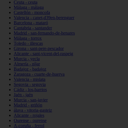
Ceuta - ceuta
Málaga - málaga
Castellón - moncofa
Valencia - canet-d39en-berenguer
Barcelona - mataró
Cantabria - santander
Madrid - san-fernando-de-henares
Málaga - torrox
Toledo - illescas
Girona - sant-pere-pescador
Alicante - sant-vicent-del-raspeig
Murcia - yecla
Almería - níjar
Badajoz - badajoz
Zaragoza - cuarte-de-huerva
Valencia - mislata
Segovia - segovia
Cádiz - los-barrios
Jaén - jaén
Murcia - san-javier
Madrid - griñón
álava - vitoria-gasteiz
Alicante - rojales
Ourense - ourense
A-coruña - ferrol