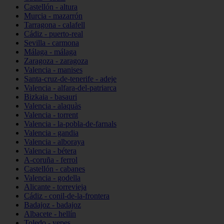
Castellón - altura
Murcia - mazarrón
Tarragona - calafell
Cádiz - puerto-real
Sevilla - carmona
Málaga - málaga
Zaragoza - zaragoza
Valencia - manises
Santa-cruz-de-tenerife - adeje
Valencia - alfara-del-patriarca
Bizkaia - basauri
Valencia - alaquàs
Valencia - torrent
Valencia - la-pobla-de-farnals
Valencia - gandia
Valencia - alboraya
Valencia - bétera
A-coruña - ferrol
Castellón - cabanes
Valencia - godella
Alicante - torrevieja
Cádiz - conil-de-la-frontera
Badajoz - badajoz
Albacete - hellín
Toledo - yepes