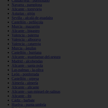
Ciudad-real - puertollano
Navarra - pamplona
Alicante - torrevieja
Asturias - gijón
Sevilla - alcalá-de-guadaíra
Castellón - peñíscola
Murcia - mazarrón
Alicante - bigastro
Valencia - paterna
Valencia - alboraya
Valencia - catarroja
Murcia - águilas
Castellón - burriana
Alicante - guardamar-del-segura
Madrid - alcobendas
Alicante - santa-pola
Las-palmas - la-oliva
León - ponferrada
Castellón - orpesa
Almería - almería
Alicante - alicante
Alicante - san-miguel-de-salinas
Alicante - ibi
Cádiz - barbate
Huelva - punta-umbría