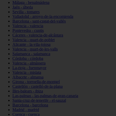
Málaga - benalmádena
Jaén - úbeda
Sevilla - tomares
Valladolid - arroyo-de-la-encomienda
Barcelona - sant-cugat-del-vallès
Valencia - valencia
Pontevedra - cuntis
Cáceres - valencia-de-alcántara
Valencia - quart-de-poblet
Alicante - la-vila-joiosa
Valencia - quart-de-les-valls
Salamanca - salamanca
Córdoba - córdoba
Valencia - almàssera
La-rioja - fuenmayor
Valencia - mislata
Albacete - almansa
Girona - torroella-de-montgrí
Castellón - castelló-de-la-plana
Illes-balears - ibiza
Las-palmas - las-palmas-de-gran-canaria
Santa-cruz-de-tenerife - el-sauzal
Barcelona - barcelona
Madrid - madrid
Cuenca - cuenca