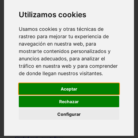
Valencia - beniparrell
Valencia - chiva
Utilizamos cookies
Murcia - calasparra
Valencia - burjassot
Valencia - sagunt
Usamos cookies y otras técnicas de
Alicante - alcoi
rastreo para mejorar tu experiencia de
Asturias - ribadesella
navegación en nuestra web, para
Castellón - benicàssim
Alicante - el-campello
mostrarte contenidos personalizados y
Pontevedra - o-grove
anuncios adecuados, para analizar el
Cádiz - rota
tráfico en nuestra web y para comprender
Madrid - las-rozas-de-madrid
Ciudad-real - ciudad-real
de donde llegan nuestros visitantes.
Madrid - tres-cantos
Las-palmas - yaiza
Alicante - altea
Aceptar
Alicante - elx
Alicante - calp
Rechazar
Zaragoza - zaragoza
Sevilla - sevilla
Configurar
Barcelona - barcelona
Madrid - madrid
Madrid - majadahonda
Valencia - gandia