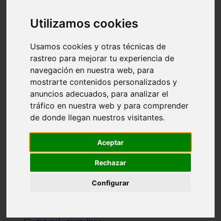
Valencia - beniparrell
Valencia - chiva
Utilizamos cookies
Murcia - calasparra
Valencia - burjassot
Valencia - sagunt
Usamos cookies y otras técnicas de
Alicante - alcoi
rastreo para mejorar tu experiencia de
Asturias - ribadesella
navegación en nuestra web, para
Castellón - benicàssim
Alicante - el-campello
mostrarte contenidos personalizados y
Pontevedra - o-grove
anuncios adecuados, para analizar el
Cádiz - rota
tráfico en nuestra web y para comprender
Madrid - las-rozas-de-madrid
Ciudad-real - ciudad-real
de donde llegan nuestros visitantes.
Madrid - tres-cantos
Las-palmas - yaiza
Alicante - altea
Aceptar
Alicante - elx
Alicante - calp
Rechazar
Zaragoza - zaragoza
Sevilla - sevilla
Configurar
Barcelona - barcelona
Madrid - madrid
Madrid - majadahonda
Valencia - gandia