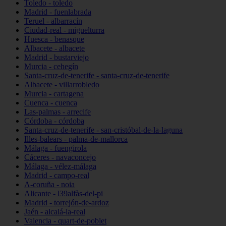
Toledo - toledo
Madrid - fuenlabrada
Teruel - albarracín
Ciudad-real - miguelturra
Huesca - benasque
Albacete - albacete
Madrid - bustarviejo
Murcia - cehegín
Santa-cruz-de-tenerife - santa-cruz-de-tenerife
Albacete - villarrobledo
Murcia - cartagena
Cuenca - cuenca
Las-palmas - arrecife
Córdoba - córdoba
Santa-cruz-de-tenerife - san-cristóbal-de-la-laguna
Illes-balears - palma-de-mallorca
Málaga - fuengirola
Cáceres - navaconcejo
Málaga - vélez-málaga
Madrid - campo-real
A-coruña - noia
Alicante - l39alfàs-del-pi
Madrid - torrejón-de-ardoz
Jaén - alcalá-la-real
Valencia - quart-de-poblet