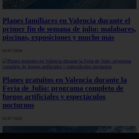
Planes familiares en Valencia durante el
primer fin de semana de julio: malabares,
piscinas, exposiciones y mucho más
02/07/2026
Planes gratuitos en Valencia durante la
Feria de Julio: programa completo de
fuegos artificiales y espectáculos
nocturnos
01/07/2026