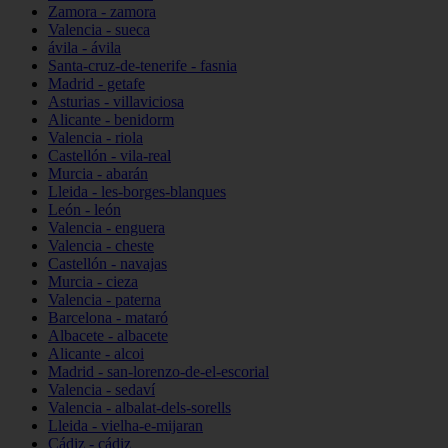
Zamora - zamora
Valencia - sueca
ávila - ávila
Santa-cruz-de-tenerife - fasnia
Madrid - getafe
Asturias - villaviciosa
Alicante - benidorm
Valencia - riola
Castellón - vila-real
Murcia - abarán
Lleida - les-borges-blanques
León - león
Valencia - enguera
Valencia - cheste
Castellón - navajas
Murcia - cieza
Valencia - paterna
Barcelona - mataró
Albacete - albacete
Alicante - alcoi
Madrid - san-lorenzo-de-el-escorial
Valencia - sedaví
Valencia - albalat-dels-sorells
Lleida - vielha-e-mijaran
Cádiz - cádiz