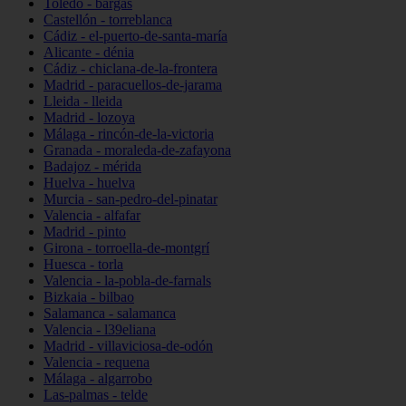
Toledo - bargas
Castellón - torreblanca
Cádiz - el-puerto-de-santa-maría
Alicante - dénia
Cádiz - chiclana-de-la-frontera
Madrid - paracuellos-de-jarama
Lleida - lleida
Madrid - lozoya
Málaga - rincón-de-la-victoria
Granada - moraleda-de-zafayona
Badajoz - mérida
Huelva - huelva
Murcia - san-pedro-del-pinatar
Valencia - alfafar
Madrid - pinto
Girona - torroella-de-montgrí
Huesca - torla
Valencia - la-pobla-de-farnals
Bizkaia - bilbao
Salamanca - salamanca
Valencia - l39eliana
Madrid - villaviciosa-de-odón
Valencia - requena
Málaga - algarrobo
Las-palmas - telde