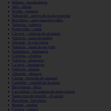
Málaga - benalmádena
Jaén - úbeda
Sevilla - tomares
Valladolid - arroyo-de-la-encomienda
Barcelona - sant-cugat-del-vallès
Valencia - valencia
Pontevedra - cuntis
Cáceres - valencia-de-alcántara
Valencia - quart-de-poblet
Alicante - la-vila-joiosa
Valencia - quart-de-les-valls
Salamanca - salamanca
Córdoba - córdoba
Valencia - almàssera
La-rioja - fuenmayor
Valencia - mislata
Albacete - almansa
Girona - torroella-de-montgrí
Castellón - castelló-de-la-plana
Illes-balears - ibiza
Las-palmas - las-palmas-de-gran-canaria
Santa-cruz-de-tenerife - el-sauzal
Barcelona - barcelona
Madrid - madrid
Cuenca - cuenca