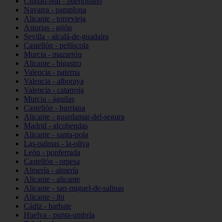
Ciudad-real - puertollano
Navarra - pamplona
Alicante - torrevieja
Asturias - gijón
Sevilla - alcalá-de-guadaíra
Castellón - peñíscola
Murcia - mazarrón
Alicante - bigastro
Valencia - paterna
Valencia - alboraya
Valencia - catarroja
Murcia - águilas
Castellón - burriana
Alicante - guardamar-del-segura
Madrid - alcobendas
Alicante - santa-pola
Las-palmas - la-oliva
León - ponferrada
Castellón - orpesa
Almería - almería
Alicante - alicante
Alicante - san-miguel-de-salinas
Alicante - ibi
Cádiz - barbate
Huelva - punta-umbría