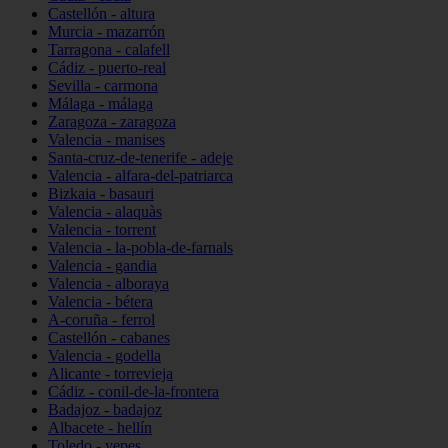
Castellón - altura
Murcia - mazarrón
Tarragona - calafell
Cádiz - puerto-real
Sevilla - carmona
Málaga - málaga
Zaragoza - zaragoza
Valencia - manises
Santa-cruz-de-tenerife - adeje
Valencia - alfara-del-patriarca
Bizkaia - basauri
Valencia - alaquàs
Valencia - torrent
Valencia - la-pobla-de-farnals
Valencia - gandia
Valencia - alboraya
Valencia - bétera
A-coruña - ferrol
Castellón - cabanes
Valencia - godella
Alicante - torrevieja
Cádiz - conil-de-la-frontera
Badajoz - badajoz
Albacete - hellín
Toledo - yepes