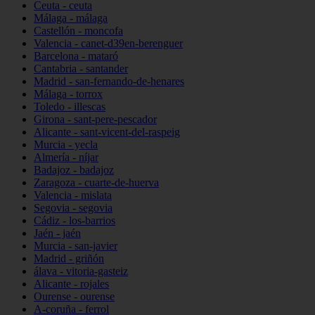
Ceuta - ceuta
Málaga - málaga
Castellón - moncofa
Valencia - canet-d39en-berenguer
Barcelona - mataró
Cantabria - santander
Madrid - san-fernando-de-henares
Málaga - torrox
Toledo - illescas
Girona - sant-pere-pescador
Alicante - sant-vicent-del-raspeig
Murcia - yecla
Almería - níjar
Badajoz - badajoz
Zaragoza - cuarte-de-huerva
Valencia - mislata
Segovia - segovia
Cádiz - los-barrios
Jaén - jaén
Murcia - san-javier
Madrid - griñón
álava - vitoria-gasteiz
Alicante - rojales
Ourense - ourense
A-coruña - ferrol