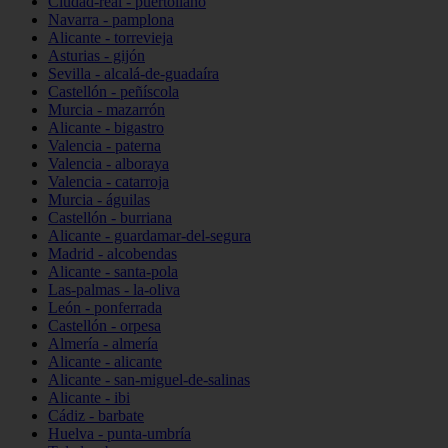
Ciudad-real - puertollano
Navarra - pamplona
Alicante - torrevieja
Asturias - gijón
Sevilla - alcalá-de-guadaíra
Castellón - peñíscola
Murcia - mazarrón
Alicante - bigastro
Valencia - paterna
Valencia - alboraya
Valencia - catarroja
Murcia - águilas
Castellón - burriana
Alicante - guardamar-del-segura
Madrid - alcobendas
Alicante - santa-pola
Las-palmas - la-oliva
León - ponferrada
Castellón - orpesa
Almería - almería
Alicante - alicante
Alicante - san-miguel-de-salinas
Alicante - ibi
Cádiz - barbate
Huelva - punta-umbría