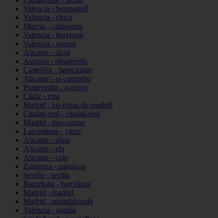
Valencia - beniparrell
Valencia - chiva
Murcia - calasparra
Valencia - burjassot
Valencia - sagunt
Alicante - alcoi
Asturias - ribadesella
Castellón - benicàssim
Alicante - el-campello
Pontevedra - o-grove
Cádiz - rota
Madrid - las-rozas-de-madrid
Ciudad-real - ciudad-real
Madrid - tres-cantos
Las-palmas - yaiza
Alicante - altea
Alicante - elx
Alicante - calp
Zaragoza - zaragoza
Sevilla - sevilla
Barcelona - barcelona
Madrid - madrid
Madrid - majadahonda
Valencia - gandia