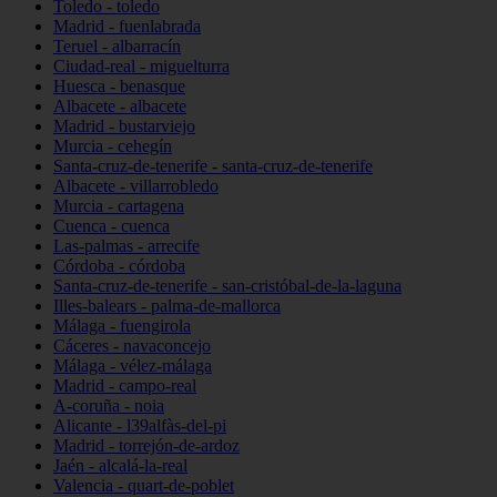
Toledo - toledo
Madrid - fuenlabrada
Teruel - albarracín
Ciudad-real - miguelturra
Huesca - benasque
Albacete - albacete
Madrid - bustarviejo
Murcia - cehegín
Santa-cruz-de-tenerife - santa-cruz-de-tenerife
Albacete - villarrobledo
Murcia - cartagena
Cuenca - cuenca
Las-palmas - arrecife
Córdoba - córdoba
Santa-cruz-de-tenerife - san-cristóbal-de-la-laguna
Illes-balears - palma-de-mallorca
Málaga - fuengirola
Cáceres - navaconcejo
Málaga - vélez-málaga
Madrid - campo-real
A-coruña - noia
Alicante - l39alfàs-del-pi
Madrid - torrejón-de-ardoz
Jaén - alcalá-la-real
Valencia - quart-de-poblet