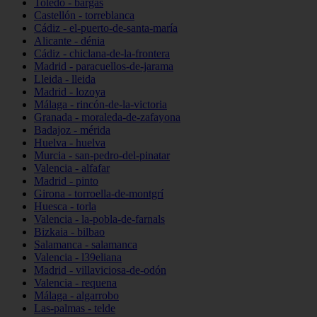
Toledo - bargas
Castellón - torreblanca
Cádiz - el-puerto-de-santa-maría
Alicante - dénia
Cádiz - chiclana-de-la-frontera
Madrid - paracuellos-de-jarama
Lleida - lleida
Madrid - lozoya
Málaga - rincón-de-la-victoria
Granada - moraleda-de-zafayona
Badajoz - mérida
Huelva - huelva
Murcia - san-pedro-del-pinatar
Valencia - alfafar
Madrid - pinto
Girona - torroella-de-montgrí
Huesca - torla
Valencia - la-pobla-de-farnals
Bizkaia - bilbao
Salamanca - salamanca
Valencia - l39eliana
Madrid - villaviciosa-de-odón
Valencia - requena
Málaga - algarrobo
Las-palmas - telde