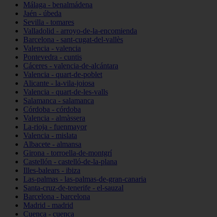
Málaga - benalmádena
Jaén - úbeda
Sevilla - tomares
Valladolid - arroyo-de-la-encomienda
Barcelona - sant-cugat-del-vallès
Valencia - valencia
Pontevedra - cuntis
Cáceres - valencia-de-alcántara
Valencia - quart-de-poblet
Alicante - la-vila-joiosa
Valencia - quart-de-les-valls
Salamanca - salamanca
Córdoba - córdoba
Valencia - almàssera
La-rioja - fuenmayor
Valencia - mislata
Albacete - almansa
Girona - torroella-de-montgrí
Castellón - castelló-de-la-plana
Illes-balears - ibiza
Las-palmas - las-palmas-de-gran-canaria
Santa-cruz-de-tenerife - el-sauzal
Barcelona - barcelona
Madrid - madrid
Cuenca - cuenca