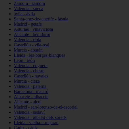
Zamora - zamora
Valencia - sueca
ávila - ávila
Santa-cruz-de-tenerife - fasnia
Madrid - getafe
Asturias - villaviciosa
Alicante - benidorm
Valencia - riola
Castellón - vila-real
Murcia - abarán
Lleida - les-borges-blanques
León - león
Valencia - enguera
Valencia - cheste
Castellón - navajas
Murcia - cieza
Valencia - paterna
Barcelona - mataró
Albacete - albacete
Alicante - alcoi
Madrid - san-lorenzo-de-el-escorial
Valencia - sedaví
Valencia - albalat-dels-sorells
Lleida - vielha-e-mijaran
Cádiz - cádiz