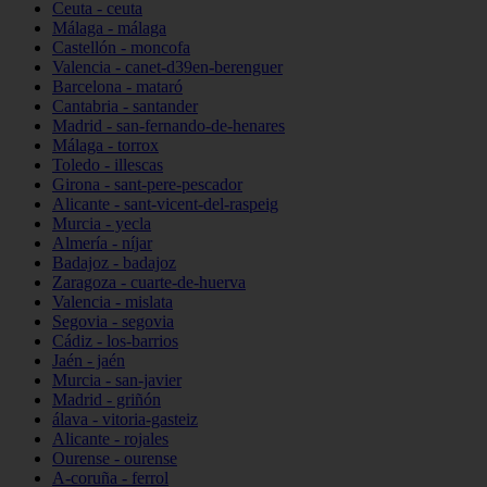
Ceuta - ceuta
Málaga - málaga
Castellón - moncofa
Valencia - canet-d39en-berenguer
Barcelona - mataró
Cantabria - santander
Madrid - san-fernando-de-henares
Málaga - torrox
Toledo - illescas
Girona - sant-pere-pescador
Alicante - sant-vicent-del-raspeig
Murcia - yecla
Almería - níjar
Badajoz - badajoz
Zaragoza - cuarte-de-huerva
Valencia - mislata
Segovia - segovia
Cádiz - los-barrios
Jaén - jaén
Murcia - san-javier
Madrid - griñón
álava - vitoria-gasteiz
Alicante - rojales
Ourense - ourense
A-coruña - ferrol