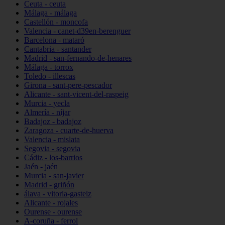
Ceuta - ceuta
Málaga - málaga
Castellón - moncofa
Valencia - canet-d39en-berenguer
Barcelona - mataró
Cantabria - santander
Madrid - san-fernando-de-henares
Málaga - torrox
Toledo - illescas
Girona - sant-pere-pescador
Alicante - sant-vicent-del-raspeig
Murcia - yecla
Almería - níjar
Badajoz - badajoz
Zaragoza - cuarte-de-huerva
Valencia - mislata
Segovia - segovia
Cádiz - los-barrios
Jaén - jaén
Murcia - san-javier
Madrid - griñón
álava - vitoria-gasteiz
Alicante - rojales
Ourense - ourense
A-coruña - ferrol