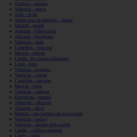
Zamora - zamora
Valencia - sueca
ávila - ávila
Santa-cruz-de-tenerife - fasnia
Madrid - getafe
Asturias - villaviciosa
Alicante - benidorm
Valencia - riola
Castellón - vila-real
Murcia - abarán
Lleida - les-borges-blanques
León - león
Valencia - enguera
Valencia - cheste
Castellón - navajas
Murcia - cieza
Valencia - paterna
Barcelona - mataró
Albacete - albacete
Alicante - alcoi
Madrid - san-lorenzo-de-el-escorial
Valencia - sedaví
Valencia - albalat-dels-sorells
Lleida - vielha-e-mijaran
Cádiz - cádiz