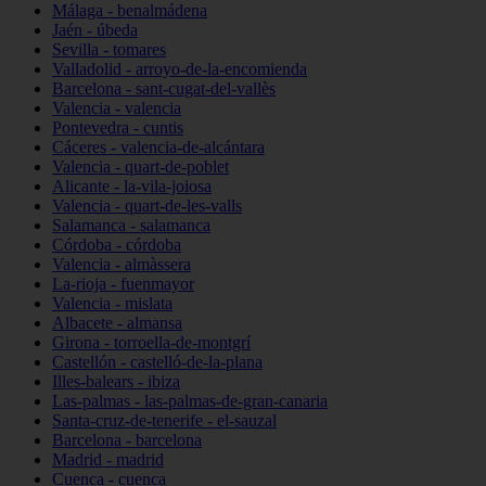
Málaga - benalmádena
Jaén - úbeda
Sevilla - tomares
Valladolid - arroyo-de-la-encomienda
Barcelona - sant-cugat-del-vallès
Valencia - valencia
Pontevedra - cuntis
Cáceres - valencia-de-alcántara
Valencia - quart-de-poblet
Alicante - la-vila-joiosa
Valencia - quart-de-les-valls
Salamanca - salamanca
Córdoba - córdoba
Valencia - almàssera
La-rioja - fuenmayor
Valencia - mislata
Albacete - almansa
Girona - torroella-de-montgrí
Castellón - castelló-de-la-plana
Illes-balears - ibiza
Las-palmas - las-palmas-de-gran-canaria
Santa-cruz-de-tenerife - el-sauzal
Barcelona - barcelona
Madrid - madrid
Cuenca - cuenca