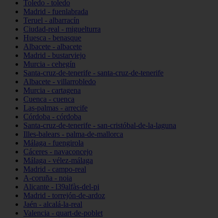
Toledo - toledo
Madrid - fuenlabrada
Teruel - albarracín
Ciudad-real - miguelturra
Huesca - benasque
Albacete - albacete
Madrid - bustarviejo
Murcia - cehegín
Santa-cruz-de-tenerife - santa-cruz-de-tenerife
Albacete - villarrobledo
Murcia - cartagena
Cuenca - cuenca
Las-palmas - arrecife
Córdoba - córdoba
Santa-cruz-de-tenerife - san-cristóbal-de-la-laguna
Illes-balears - palma-de-mallorca
Málaga - fuengirola
Cáceres - navaconcejo
Málaga - vélez-málaga
Madrid - campo-real
A-coruña - noia
Alicante - l39alfàs-del-pi
Madrid - torrejón-de-ardoz
Jaén - alcalá-la-real
Valencia - quart-de-poblet