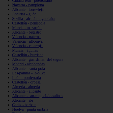
Ciudad-real - puertollano
Navarra - pamplona
Alicante - torrevieja
Asturias - gijón
Sevilla - alcalá-de-guadaíra
Castellón - peñíscola
Murcia - mazarrón
Alicante - bigastro
Valencia - paterna
Valencia - alboraya
Valencia - catarroja
Murcia - águilas
Castellón - burriana
Alicante - guardamar-del-segura
Madrid - alcobendas
Alicante - santa-pola
Las-palmas - la-oliva
León - ponferrada
Castellón - orpesa
Almería - almería
Alicante - alicante
Alicante - san-miguel-de-salinas
Alicante - ibi
Cádiz - barbate
Huelva - punta-umbría