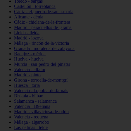
Toledo - bargas
Castellón - torreblanca
Cádiz - el-puerto-de-santa-maría
Alicante - dénia
Cádiz - chiclana-de-la-frontera
Madrid - paracuellos-de-jarama
Lleida - lleida
Madrid - lozoya
Málaga - rincón-de-la-victoria
Granada - moraleda-de-zafayona
Badajoz - mérida
Huelva - huelva
Murcia - san-pedro-del-pinatar
Valencia - alfafar
Madrid - pinto
Girona - torroella-de-montgrí
Huesca - torla
Valencia - la-pobla-de-farnals
Bizkaia - bilbao
Salamanca - salamanca
Valencia - l39eliana
Madrid - villaviciosa-de-odón
Valencia - requena
Málaga - algarrobo
Las-palmas - telde