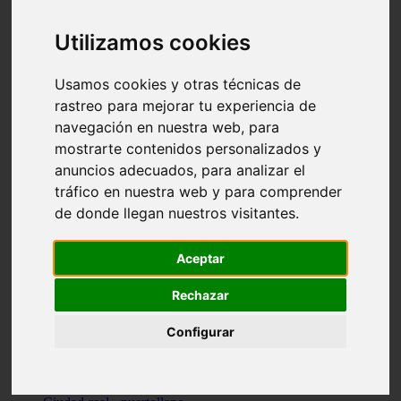
Valencia - beniparrell
Valencia - chiva
Utilizamos cookies
Murcia - calasparra
Valencia - burjassot
Valencia - sagunt
Usamos cookies y otras técnicas de
Alicante - alcoi
rastreo para mejorar tu experiencia de
Asturias - ribadesella
navegación en nuestra web, para
Castellón - benicàssim
Alicante - el-campello
mostrarte contenidos personalizados y
Pontevedra - o-grove
anuncios adecuados, para analizar el
Cádiz - rota
tráfico en nuestra web y para comprender
Madrid - las-rozas-de-madrid
Ciudad-real - ciudad-real
de donde llegan nuestros visitantes.
Madrid - tres-cantos
Las-palmas - yaiza
Alicante - altea
Aceptar
Alicante - elx
Alicante - calp
Rechazar
Zaragoza - zaragoza
Sevilla - sevilla
Configurar
Barcelona - barcelona
Madrid - madrid
Madrid - majadahonda
Valencia - gandia