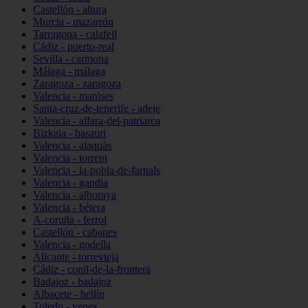
Castellón - altura
Murcia - mazarrón
Tarragona - calafell
Cádiz - puerto-real
Sevilla - carmona
Málaga - málaga
Zaragoza - zaragoza
Valencia - manises
Santa-cruz-de-tenerife - adeje
Valencia - alfara-del-patriarca
Bizkaia - basauri
Valencia - alaquàs
Valencia - torrent
Valencia - la-pobla-de-farnals
Valencia - gandia
Valencia - alboraya
Valencia - bétera
A-coruña - ferrol
Castellón - cabanes
Valencia - godella
Alicante - torrevieja
Cádiz - conil-de-la-frontera
Badajoz - badajoz
Albacete - hellín
Toledo - yepes