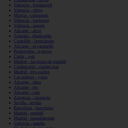
Valencia - beniparrell
Valencia - chiva
Murcia - calasparra
Valencia - burjassot
Valencia - sagunt
Alicante - alcoi
Asturias - ribadesella
Castellón - benicàssim
Alicante - el-campello
Pontevedra - o-grove
Cádiz - rota
Madrid - las-rozas-de-madrid
Ciudad-real - ciudad-real
Madrid - tres-cantos
Las-palmas - yaiza
Alicante - altea
Alicante - elx
Alicante - calp
Zaragoza - zaragoza
Sevilla - sevilla
Barcelona - barcelona
Madrid - madrid
Madrid - majadahonda
Valencia - gandia