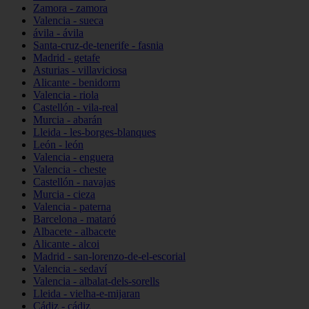
Zamora - zamora
Valencia - sueca
ávila - ávila
Santa-cruz-de-tenerife - fasnia
Madrid - getafe
Asturias - villaviciosa
Alicante - benidorm
Valencia - riola
Castellón - vila-real
Murcia - abarán
Lleida - les-borges-blanques
León - león
Valencia - enguera
Valencia - cheste
Castellón - navajas
Murcia - cieza
Valencia - paterna
Barcelona - mataró
Albacete - albacete
Alicante - alcoi
Madrid - san-lorenzo-de-el-escorial
Valencia - sedaví
Valencia - albalat-dels-sorells
Lleida - vielha-e-mijaran
Cádiz - cádiz