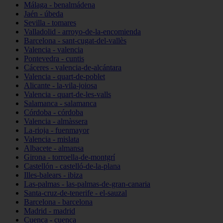
Málaga - benalmádena
Jaén - úbeda
Sevilla - tomares
Valladolid - arroyo-de-la-encomienda
Barcelona - sant-cugat-del-vallès
Valencia - valencia
Pontevedra - cuntis
Cáceres - valencia-de-alcántara
Valencia - quart-de-poblet
Alicante - la-vila-joiosa
Valencia - quart-de-les-valls
Salamanca - salamanca
Córdoba - córdoba
Valencia - almàssera
La-rioja - fuenmayor
Valencia - mislata
Albacete - almansa
Girona - torroella-de-montgrí
Castellón - castelló-de-la-plana
Illes-balears - ibiza
Las-palmas - las-palmas-de-gran-canaria
Santa-cruz-de-tenerife - el-sauzal
Barcelona - barcelona
Madrid - madrid
Cuenca - cuenca