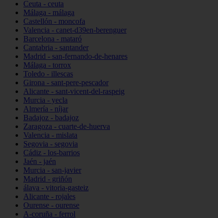
Ceuta - ceuta
Málaga - málaga
Castellón - moncofa
Valencia - canet-d39en-berenguer
Barcelona - mataró
Cantabria - santander
Madrid - san-fernando-de-henares
Málaga - torrox
Toledo - illescas
Girona - sant-pere-pescador
Alicante - sant-vicent-del-raspeig
Murcia - yecla
Almería - níjar
Badajoz - badajoz
Zaragoza - cuarte-de-huerva
Valencia - mislata
Segovia - segovia
Cádiz - los-barrios
Jaén - jaén
Murcia - san-javier
Madrid - griñón
álava - vitoria-gasteiz
Alicante - rojales
Ourense - ourense
A-coruña - ferrol