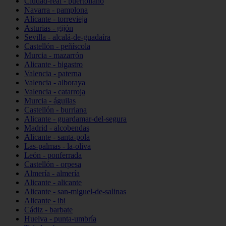
Ciudad-real - puertollano
Navarra - pamplona
Alicante - torrevieja
Asturias - gijón
Sevilla - alcalá-de-guadaíra
Castellón - peñíscola
Murcia - mazarrón
Alicante - bigastro
Valencia - paterna
Valencia - alboraya
Valencia - catarroja
Murcia - águilas
Castellón - burriana
Alicante - guardamar-del-segura
Madrid - alcobendas
Alicante - santa-pola
Las-palmas - la-oliva
León - ponferrada
Castellón - orpesa
Almería - almería
Alicante - alicante
Alicante - san-miguel-de-salinas
Alicante - ibi
Cádiz - barbate
Huelva - punta-umbría