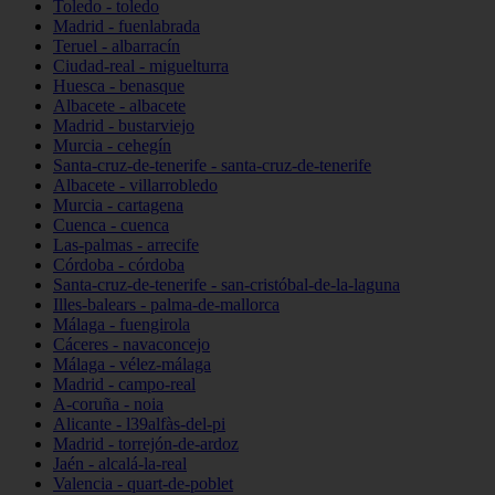
Toledo - toledo
Madrid - fuenlabrada
Teruel - albarracín
Ciudad-real - miguelturra
Huesca - benasque
Albacete - albacete
Madrid - bustarviejo
Murcia - cehegín
Santa-cruz-de-tenerife - santa-cruz-de-tenerife
Albacete - villarrobledo
Murcia - cartagena
Cuenca - cuenca
Las-palmas - arrecife
Córdoba - córdoba
Santa-cruz-de-tenerife - san-cristóbal-de-la-laguna
Illes-balears - palma-de-mallorca
Málaga - fuengirola
Cáceres - navaconcejo
Málaga - vélez-málaga
Madrid - campo-real
A-coruña - noia
Alicante - l39alfàs-del-pi
Madrid - torrejón-de-ardoz
Jaén - alcalá-la-real
Valencia - quart-de-poblet