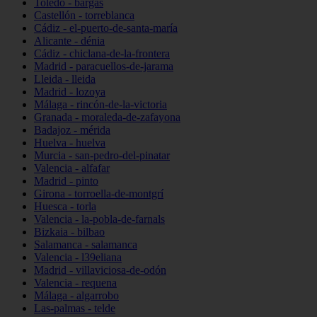
Toledo - bargas
Castellón - torreblanca
Cádiz - el-puerto-de-santa-maría
Alicante - dénia
Cádiz - chiclana-de-la-frontera
Madrid - paracuellos-de-jarama
Lleida - lleida
Madrid - lozoya
Málaga - rincón-de-la-victoria
Granada - moraleda-de-zafayona
Badajoz - mérida
Huelva - huelva
Murcia - san-pedro-del-pinatar
Valencia - alfafar
Madrid - pinto
Girona - torroella-de-montgrí
Huesca - torla
Valencia - la-pobla-de-farnals
Bizkaia - bilbao
Salamanca - salamanca
Valencia - l39eliana
Madrid - villaviciosa-de-odón
Valencia - requena
Málaga - algarrobo
Las-palmas - telde