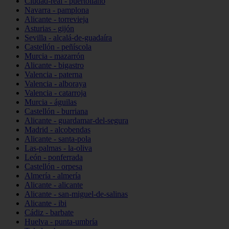
Ciudad-real - puertollano
Navarra - pamplona
Alicante - torrevieja
Asturias - gijón
Sevilla - alcalá-de-guadaíra
Castellón - peñíscola
Murcia - mazarrón
Alicante - bigastro
Valencia - paterna
Valencia - alboraya
Valencia - catarroja
Murcia - águilas
Castellón - burriana
Alicante - guardamar-del-segura
Madrid - alcobendas
Alicante - santa-pola
Las-palmas - la-oliva
León - ponferrada
Castellón - orpesa
Almería - almería
Alicante - alicante
Alicante - san-miguel-de-salinas
Alicante - ibi
Cádiz - barbate
Huelva - punta-umbría