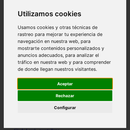
Valencia - beniparrell
Valencia - chiva
Utilizamos cookies
Murcia - calasparra
Valencia - burjassot
Valencia - sagunt
Usamos cookies y otras técnicas de
Alicante - alcoi
rastreo para mejorar tu experiencia de
Asturias - ribadesella
navegación en nuestra web, para
Castellón - benicàssim
Alicante - el-campello
mostrarte contenidos personalizados y
Pontevedra - o-grove
anuncios adecuados, para analizar el
Cádiz - rota
tráfico en nuestra web y para comprender
Madrid - las-rozas-de-madrid
Ciudad-real - ciudad-real
de donde llegan nuestros visitantes.
Madrid - tres-cantos
Las-palmas - yaiza
Alicante - altea
Aceptar
Alicante - elx
Alicante - calp
Rechazar
Zaragoza - zaragoza
Sevilla - sevilla
Configurar
Barcelona - barcelona
Madrid - madrid
Madrid - majadahonda
Valencia - gandia