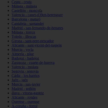
Ceuta - ceuta
Málaga - málaga
Castellón - moncofa
Valencia - canet-d39en-berenguer
Barcelona - mataró
Cantabria - santander
Madrid - san-fernando-de-henares
Málaga - torrox
Toledo - illescas
Girona - sant-pere-pescador
Alicante - sant-vicent-del-raspeig
Murcia - yecla
Almería - níjar
Badajoz - badajoz
Zaragoza - cuarte-de-huerva
Valencia - mislata
Segovia - segovia
Cádiz - los-barrios
Jaén - jaén
Murcia - san-javier
Madrid - griñón
álava - vitoria-gasteiz
Alicante - rojales
Ourense - ourense
A-coruña - ferrol