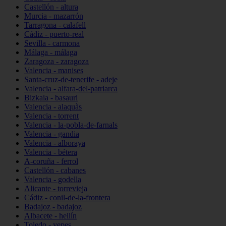
Castellón - altura
Murcia - mazarrón
Tarragona - calafell
Cádiz - puerto-real
Sevilla - carmona
Málaga - málaga
Zaragoza - zaragoza
Valencia - manises
Santa-cruz-de-tenerife - adeje
Valencia - alfara-del-patriarca
Bizkaia - basauri
Valencia - alaquàs
Valencia - torrent
Valencia - la-pobla-de-farnals
Valencia - gandia
Valencia - alboraya
Valencia - bétera
A-coruña - ferrol
Castellón - cabanes
Valencia - godella
Alicante - torrevieja
Cádiz - conil-de-la-frontera
Badajoz - badajoz
Albacete - hellín
Toledo - yepes