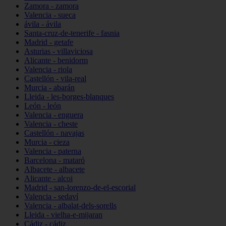
Zamora - zamora
Valencia - sueca
ávila - ávila
Santa-cruz-de-tenerife - fasnia
Madrid - getafe
Asturias - villaviciosa
Alicante - benidorm
Valencia - riola
Castellón - vila-real
Murcia - abarán
Lleida - les-borges-blanques
León - león
Valencia - enguera
Valencia - cheste
Castellón - navajas
Murcia - cieza
Valencia - paterna
Barcelona - mataró
Albacete - albacete
Alicante - alcoi
Madrid - san-lorenzo-de-el-escorial
Valencia - sedaví
Valencia - albalat-dels-sorells
Lleida - vielha-e-mijaran
Cádiz - cádiz