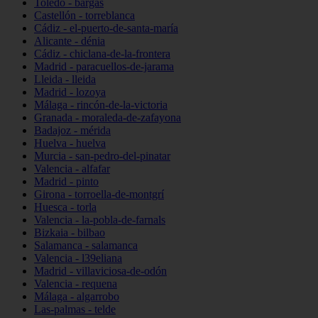
Toledo - bargas
Castellón - torreblanca
Cádiz - el-puerto-de-santa-maría
Alicante - dénia
Cádiz - chiclana-de-la-frontera
Madrid - paracuellos-de-jarama
Lleida - lleida
Madrid - lozoya
Málaga - rincón-de-la-victoria
Granada - moraleda-de-zafayona
Badajoz - mérida
Huelva - huelva
Murcia - san-pedro-del-pinatar
Valencia - alfafar
Madrid - pinto
Girona - torroella-de-montgrí
Huesca - torla
Valencia - la-pobla-de-farnals
Bizkaia - bilbao
Salamanca - salamanca
Valencia - l39eliana
Madrid - villaviciosa-de-odón
Valencia - requena
Málaga - algarrobo
Las-palmas - telde