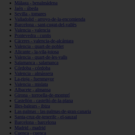
Málaga - benalmádena
Jaén - úbeda
Sevilla - tomares
Valladolid - arroyo-de-la-encomienda
Barcelona - sant-cugat-del-vallès
Valencia - valencia
Pontevedra - cuntis
Cáceres - valencia-de-alcántara
Valencia - quart-de-poblet
Alicante - la-vila-joiosa
Valencia - quart-de-les-valls
Salamanca - salamanca
Córdoba - córdoba
Valencia - almàssera
La-rioja - fuenmayor
Valencia - mislata
Albacete - almansa
Girona - torroella-de-montgrí
Castellón - castelló-de-la-plana
Illes-balears - ibiza
Las-palmas - las-palmas-de-gran-canaria
Santa-cruz-de-tenerife - el-sauzal
Barcelona - barcelona
Madrid - madrid
Cuenca - cuenca