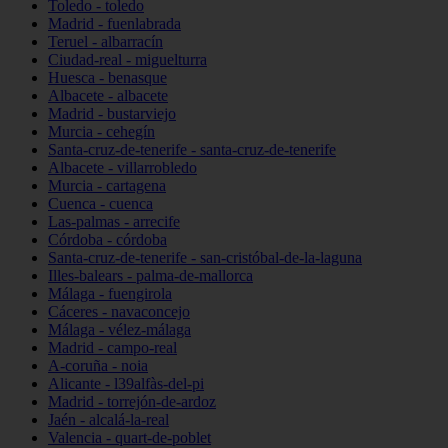
Toledo - toledo
Madrid - fuenlabrada
Teruel - albarracín
Ciudad-real - miguelturra
Huesca - benasque
Albacete - albacete
Madrid - bustarviejo
Murcia - cehegín
Santa-cruz-de-tenerife - santa-cruz-de-tenerife
Albacete - villarrobledo
Murcia - cartagena
Cuenca - cuenca
Las-palmas - arrecife
Córdoba - córdoba
Santa-cruz-de-tenerife - san-cristóbal-de-la-laguna
Illes-balears - palma-de-mallorca
Málaga - fuengirola
Cáceres - navaconcejo
Málaga - vélez-málaga
Madrid - campo-real
A-coruña - noia
Alicante - l39alfàs-del-pi
Madrid - torrejón-de-ardoz
Jaén - alcalá-la-real
Valencia - quart-de-poblet