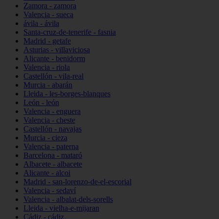
Zamora - zamora
Valencia - sueca
ávila - ávila
Santa-cruz-de-tenerife - fasnia
Madrid - getafe
Asturias - villaviciosa
Alicante - benidorm
Valencia - riola
Castellón - vila-real
Murcia - abarán
Lleida - les-borges-blanques
León - león
Valencia - enguera
Valencia - cheste
Castellón - navajas
Murcia - cieza
Valencia - paterna
Barcelona - mataró
Albacete - albacete
Alicante - alcoi
Madrid - san-lorenzo-de-el-escorial
Valencia - sedaví
Valencia - albalat-dels-sorells
Lleida - vielha-e-mijaran
Cádiz - cádiz