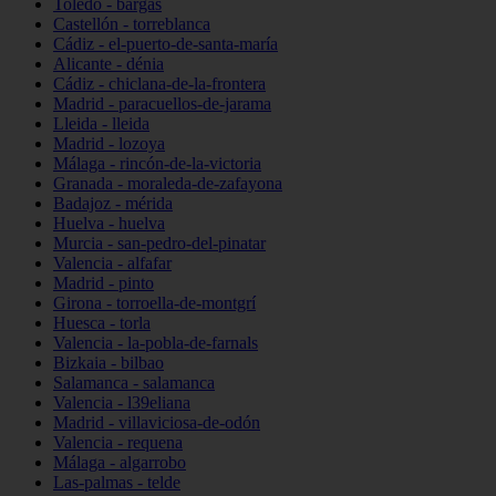
Toledo - bargas
Castellón - torreblanca
Cádiz - el-puerto-de-santa-maría
Alicante - dénia
Cádiz - chiclana-de-la-frontera
Madrid - paracuellos-de-jarama
Lleida - lleida
Madrid - lozoya
Málaga - rincón-de-la-victoria
Granada - moraleda-de-zafayona
Badajoz - mérida
Huelva - huelva
Murcia - san-pedro-del-pinatar
Valencia - alfafar
Madrid - pinto
Girona - torroella-de-montgrí
Huesca - torla
Valencia - la-pobla-de-farnals
Bizkaia - bilbao
Salamanca - salamanca
Valencia - l39eliana
Madrid - villaviciosa-de-odón
Valencia - requena
Málaga - algarrobo
Las-palmas - telde