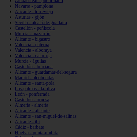
Ciudad-real - puertollano
Navarra - pamplona
Alicante - torrevieja
Asturias - gijón
Sevilla - alcalá-de-guadaíra
Castellón - peñíscola
Murcia - mazarrón
Alicante - bigastro
Valencia - paterna
Valencia - alboraya
Valencia - catarroja
Murcia - águilas
Castellón - burriana
Alicante - guardamar-del-segura
Madrid - alcobendas
Alicante - santa-pola
Las-palmas - la-oliva
León - ponferrada
Castellón - orpesa
Almería - almería
Alicante - alicante
Alicante - san-miguel-de-salinas
Alicante - ibi
Cádiz - barbate
Huelva - punta-umbría