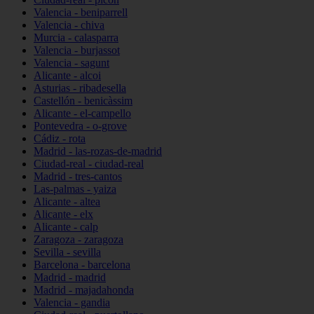
Valencia - beniparrell
Valencia - chiva
Murcia - calasparra
Valencia - burjassot
Valencia - sagunt
Alicante - alcoi
Asturias - ribadesella
Castellón - benicàssim
Alicante - el-campello
Pontevedra - o-grove
Cádiz - rota
Madrid - las-rozas-de-madrid
Ciudad-real - ciudad-real
Madrid - tres-cantos
Las-palmas - yaiza
Alicante - altea
Alicante - elx
Alicante - calp
Zaragoza - zaragoza
Sevilla - sevilla
Barcelona - barcelona
Madrid - madrid
Madrid - majadahonda
Valencia - gandia