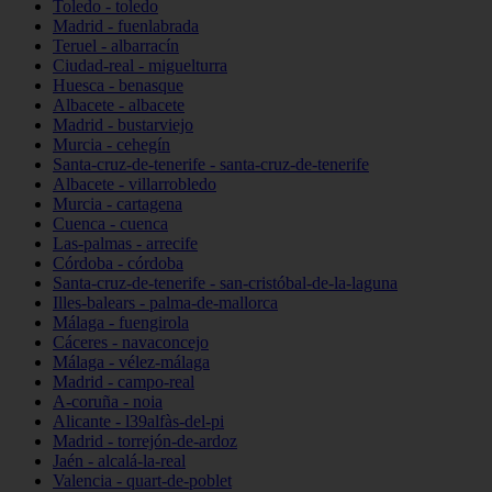
Toledo - toledo
Madrid - fuenlabrada
Teruel - albarracín
Ciudad-real - miguelturra
Huesca - benasque
Albacete - albacete
Madrid - bustarviejo
Murcia - cehegín
Santa-cruz-de-tenerife - santa-cruz-de-tenerife
Albacete - villarrobledo
Murcia - cartagena
Cuenca - cuenca
Las-palmas - arrecife
Córdoba - córdoba
Santa-cruz-de-tenerife - san-cristóbal-de-la-laguna
Illes-balears - palma-de-mallorca
Málaga - fuengirola
Cáceres - navaconcejo
Málaga - vélez-málaga
Madrid - campo-real
A-coruña - noia
Alicante - l39alfàs-del-pi
Madrid - torrejón-de-ardoz
Jaén - alcalá-la-real
Valencia - quart-de-poblet