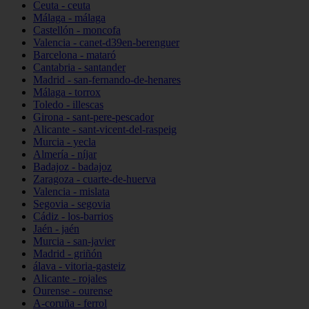
Ceuta - ceuta
Málaga - málaga
Castellón - moncofa
Valencia - canet-d39en-berenguer
Barcelona - mataró
Cantabria - santander
Madrid - san-fernando-de-henares
Málaga - torrox
Toledo - illescas
Girona - sant-pere-pescador
Alicante - sant-vicent-del-raspeig
Murcia - yecla
Almería - níjar
Badajoz - badajoz
Zaragoza - cuarte-de-huerva
Valencia - mislata
Segovia - segovia
Cádiz - los-barrios
Jaén - jaén
Murcia - san-javier
Madrid - griñón
álava - vitoria-gasteiz
Alicante - rojales
Ourense - ourense
A-coruña - ferrol