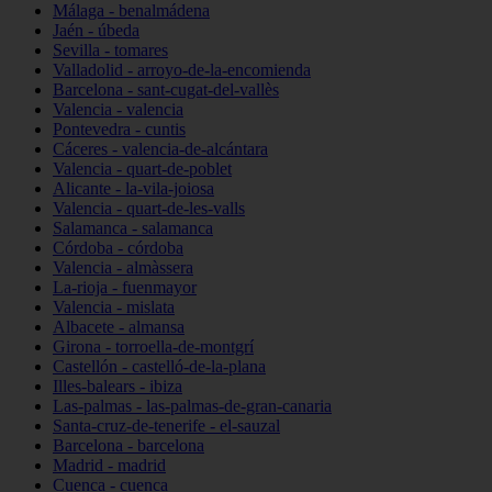
Málaga - benalmádena
Jaén - úbeda
Sevilla - tomares
Valladolid - arroyo-de-la-encomienda
Barcelona - sant-cugat-del-vallès
Valencia - valencia
Pontevedra - cuntis
Cáceres - valencia-de-alcántara
Valencia - quart-de-poblet
Alicante - la-vila-joiosa
Valencia - quart-de-les-valls
Salamanca - salamanca
Córdoba - córdoba
Valencia - almàssera
La-rioja - fuenmayor
Valencia - mislata
Albacete - almansa
Girona - torroella-de-montgrí
Castellón - castelló-de-la-plana
Illes-balears - ibiza
Las-palmas - las-palmas-de-gran-canaria
Santa-cruz-de-tenerife - el-sauzal
Barcelona - barcelona
Madrid - madrid
Cuenca - cuenca