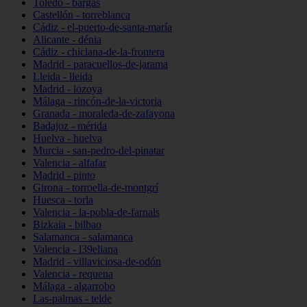
Toledo - bargas
Castellón - torreblanca
Cádiz - el-puerto-de-santa-maría
Alicante - dénia
Cádiz - chiclana-de-la-frontera
Madrid - paracuellos-de-jarama
Lleida - lleida
Madrid - lozoya
Málaga - rincón-de-la-victoria
Granada - moraleda-de-zafayona
Badajoz - mérida
Huelva - huelva
Murcia - san-pedro-del-pinatar
Valencia - alfafar
Madrid - pinto
Girona - torroella-de-montgrí
Huesca - torla
Valencia - la-pobla-de-farnals
Bizkaia - bilbao
Salamanca - salamanca
Valencia - l39eliana
Madrid - villaviciosa-de-odón
Valencia - requena
Málaga - algarrobo
Las-palmas - telde