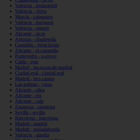
Valencia - beniparrell
Valencia - chiva
Murcia - calasparra
Valencia - burjassot
Valencia - sagunt
Alicante - alcoi
Asturias - ribadesella
Castellón - benicàssim
Alicante - el-campello
Pontevedra - o-grove
Cádiz - rota
Madrid - las-rozas-de-madrid
Ciudad-real - ciudad-real
Madrid - tres-cantos
Las-palmas - yaiza
Alicante - altea
Alicante - elx
Alicante - calp
Zaragoza - zaragoza
Sevilla - sevilla
Barcelona - barcelona
Madrid - madrid
Madrid - majadahonda
Valencia - gandia