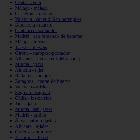
Ceuta - ceuta
Málaga - málaga
Castellón - moncofa
Valencia - canet-d39en-berenguer
Barcelona - mataró
Cantabria - santander
Madrid - san-fernando-de-henares
Málaga - torrox
Toledo - illescas
Girona - sant-pere-pescador
Alicante - sant-vicent-del-raspeig
Murcia - yecla
Almería - níjar
Badajoz - badajoz
Zaragoza - cuarte-de-huerva
Valencia - mislata
Segovia - segovia
Cádiz - los-barrios
Jaén - jaén
Murcia - san-javier
Madrid - griñón
álava - vitoria-gasteiz
Alicante - rojales
Ourense - ourense
A-coruña - ferrol