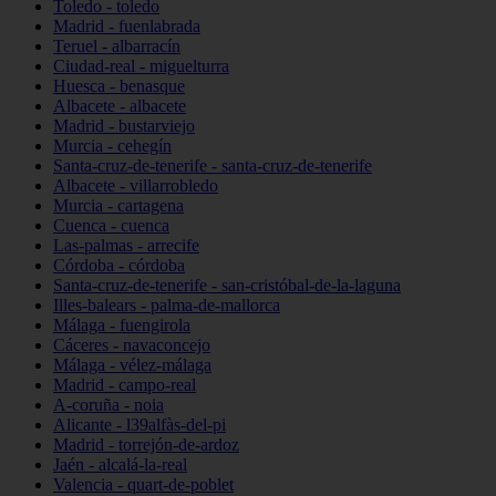
Toledo - toledo
Madrid - fuenlabrada
Teruel - albarracín
Ciudad-real - miguelturra
Huesca - benasque
Albacete - albacete
Madrid - bustarviejo
Murcia - cehegín
Santa-cruz-de-tenerife - santa-cruz-de-tenerife
Albacete - villarrobledo
Murcia - cartagena
Cuenca - cuenca
Las-palmas - arrecife
Córdoba - córdoba
Santa-cruz-de-tenerife - san-cristóbal-de-la-laguna
Illes-balears - palma-de-mallorca
Málaga - fuengirola
Cáceres - navaconcejo
Málaga - vélez-málaga
Madrid - campo-real
A-coruña - noia
Alicante - l39alfàs-del-pi
Madrid - torrejón-de-ardoz
Jaén - alcalá-la-real
Valencia - quart-de-poblet