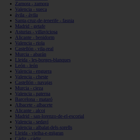
Zamora - zamora
Valencia - sueca
ávila - ávila
Santa-cruz-de-tenerife - fasnia
Madrid - getafe
Asturias - villaviciosa
Alicante - benidorm
Valencia - riola
Castellón - vila-real
Murcia - abarán
Lleida - les-borges-blanques
León - león
Valencia - enguera
Valencia - cheste
Castellón - navajas
Murcia - cieza
Valencia - paterna
Barcelona - mataró
Albacete - albacete
Alicante - alcoi
Madrid - san-lorenzo-de-el-escorial
Valencia - sedaví
Valencia - albalat-dels-sorells
Lleida - vielha-e-mijaran
Cádiz - cádiz