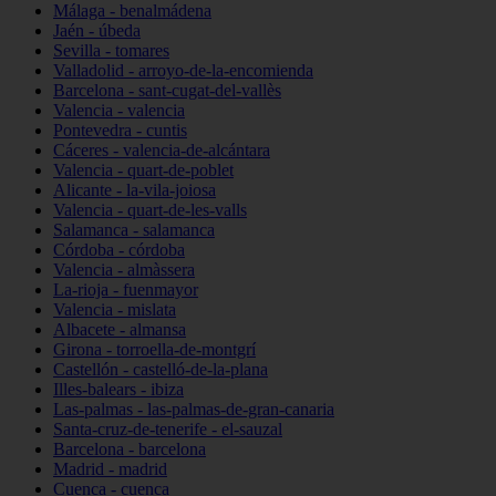
Málaga - benalmádena
Jaén - úbeda
Sevilla - tomares
Valladolid - arroyo-de-la-encomienda
Barcelona - sant-cugat-del-vallès
Valencia - valencia
Pontevedra - cuntis
Cáceres - valencia-de-alcántara
Valencia - quart-de-poblet
Alicante - la-vila-joiosa
Valencia - quart-de-les-valls
Salamanca - salamanca
Córdoba - córdoba
Valencia - almàssera
La-rioja - fuenmayor
Valencia - mislata
Albacete - almansa
Girona - torroella-de-montgrí
Castellón - castelló-de-la-plana
Illes-balears - ibiza
Las-palmas - las-palmas-de-gran-canaria
Santa-cruz-de-tenerife - el-sauzal
Barcelona - barcelona
Madrid - madrid
Cuenca - cuenca