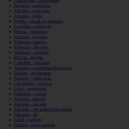
Ciudad-real - puertollano
Navarra - pamplona
Alicante - torrevieja
Asturias - gijón
Sevilla - alcalá-de-guadaíra
Castellón - peñíscola
Murcia - mazarrón
Alicante - bigastro
Valencia - paterna
Valencia - alboraya
Valencia - catarroja
Murcia - águilas
Castellón - burriana
Alicante - guardamar-del-segura
Madrid - alcobendas
Alicante - santa-pola
Las-palmas - la-oliva
León - ponferrada
Castellón - orpesa
Almería - almería
Alicante - alicante
Alicante - san-miguel-de-salinas
Alicante - ibi
Cádiz - barbate
Huelva - punta-umbría